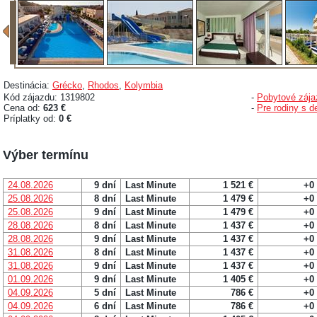
Destinácia:
Grécko
,
Rhodos
,
Kolymbia
Kód zájazdu: 1319802
-
Pobytové zája
Cena od:
623 €
-
Pre rodiny s d
Príplatky od:
0 €
Výber termínu
24.08.2026
9 dní
Last Minute
1 521 €
+0
25.08.2026
8 dní
Last Minute
1 479 €
+0
25.08.2026
9 dní
Last Minute
1 479 €
+0
28.08.2026
8 dní
Last Minute
1 437 €
+0
28.08.2026
9 dní
Last Minute
1 437 €
+0
31.08.2026
8 dní
Last Minute
1 437 €
+0
31.08.2026
9 dní
Last Minute
1 437 €
+0
01.09.2026
9 dní
Last Minute
1 405 €
+0
04.09.2026
5 dní
Last Minute
786 €
+0
04.09.2026
6 dní
Last Minute
786 €
+0