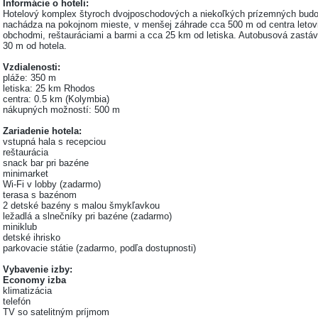
Informácie o hoteli:
Hotelový komplex štyroch dvojposchodových a niekoľkých prízemných bud
nachádza na pokojnom mieste, v menšej záhrade cca 500 m od centra letov
obchodmi, reštauráciami a barmi a cca 25 km od letiska. Autobusová zastá
30 m od hotela.
Vzdialenosti:
pláže: 350 m
letiska: 25 km Rhodos
centra: 0.5 km (Kolymbia)
nákupných možností: 500 m
Zariadenie hotela:
vstupná hala s recepciou
reštaurácia
snack bar pri bazéne
minimarket
Wi-Fi v lobby (zadarmo)
terasa s bazénom
2 detské bazény s malou šmykľavkou
ležadlá a slnečníky pri bazéne (zadarmo)
miniklub
detské ihrisko
parkovacie státie (zadarmo, podľa dostupnosti)
Vybavenie izby:
Economy izba
klimatizácia
telefón
TV so satelitným príjmom