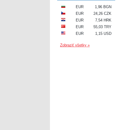
EUR
1,96 BGN
EUR
24,26 CZK
EUR
7,54 HRK
EUR
55,03 TRY
EUR
1,15 USD
Zobraziť všetky »