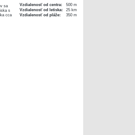
Vzdialenosť od centra:
500 m
ov sa
Vzdialenosť od letiska:
25 km
iska s
vka cca
Vzdialenosť od pláže:
350 m