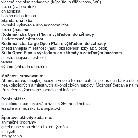
vlastné sociálne zariadenie (kúpeľňa, sušič vlasov, WC)
trezor (za poplatok)
chladnička
balkón alebo terasa
Štandardná izba
rovnaké vybavenie ako economy izba
trezor (zadarmo)
Rodinná izba Open Plan s výhľadom do záhrady
1 priestranná miestnosť
Rodinná izba Large Open Plan s výhľadom do záhrady
priestrannejšia miestnosť (max. obsadenosť izby až 5 osôb)
Suita Open Plan s výhľadom do záhrady a zdieľaným bazénom
priestrannejšia miestnosť
terasa
výhľad (záhrada a bazén)
Možnosti stravovania:
All inclusive:
raňajky, obedy a večere formou bufetu, počas dňa ľahké ob
nealkoholických a miestnych alkoholických nápojov. Možnosť čerpania na m
Pri večeri vyžadované formálne oblečenie.
Popis pláže:
piesočnato-kamienková pláž cca 350 m od hotela
ležadlá a slnečníky (za poplatok)
Športové aktivity zadarmo:
animačné programy
grécka noc s baletom (1 x do týždňa)
minigolf
stolný tenis