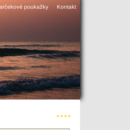
arčekové poukažky
Kontakt