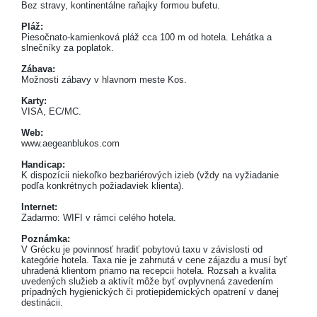
Bez stravy, kontinentálne raňajky formou bufetu.
Pláž:
Piesočnato-kamienková pláž cca 100 m od hotela. Lehátka a
slnečníky za poplatok.
Zábava:
Možnosti zábavy v hlavnom meste Kos.
Karty:
VISA, EC/MC.
Web:
www.aegeanblukos.com
Handicap:
K dispozícii niekoľko bezbariérových izieb (vždy na vyžiadanie
podľa konkrétnych požiadaviek klienta).
Internet:
Zadarmo: WIFI v rámci celého hotela.
Poznámka:
V Grécku je povinnosť hradiť pobytovú taxu v závislosti od
kategórie hotela. Taxa nie je zahrnutá v cene zájazdu a musí byť
uhradená klientom priamo na recepcii hotela. Rozsah a kvalita
uvedených služieb a aktivít môže byť ovplyvnená zavedením
prípadných hygienických či protiepidemických opatrení v danej
destinácii.