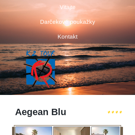
Vitajte
Darčekové poukažky
Kontakt
Aegean Blu