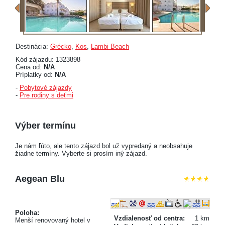
Destinácia:
Grécko
,
Kos
,
Lambi Beach
Kód zájazdu: 1323898
Cena od:
N/A
Príplatky od:
N/A
-
Pobytové zájazdy
-
Pre rodiny s deťmi
Výber termínu
Je nám ľúto, ale tento zájazd bol už vypredaný a neobsahuje
žiadne termíny. Vyberte si prosím iný zájazd.
Aegean Blu
Poloha:
Vzdialenosť od centra:
1 km
Menší renovovaný hotel v