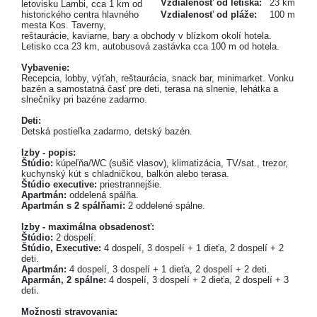
Vzdialenosť od letiska:
23 km
letovisku Lambi, cca 1 km od
historického centra hlavného
Vzdialenosť od pláže:
100 m
mesta Kos. Taverny,
reštaurácie, kaviarne, bary a obchody v blízkom okolí hotela.
Letisko cca 23 km, autobusová zastávka cca 100 m od hotela.
Vybavenie:
Recepcia, lobby, výťah, reštaurácia, snack bar, minimarket. Vonku
bazén a samostatná časť pre deti, terasa na slnenie, lehátka a
slnečníky pri bazéne zadarmo.
Deti:
Detská postieľka zadarmo, detský bazén.
Izby - popis:
Štúdio:
kúpeľňa/WC (sušič vlasov), klimatizácia, TV/sat., trezor,
kuchynský kút s chladničkou, balkón alebo terasa.
Štúdio executive:
priestrannejšie.
Apartmán:
oddelená spálňa.
Apartmán s 2 spálňami:
2 oddelené spálne.
Izby - maximálna obsadenosť:
Štúdio:
2 dospelí.
Štúdio, Executive:
4 dospelí, 3 dospelí + 1 dieťa, 2 dospelí + 2
deti.
Apartmán:
4 dospelí, 3 dospelí + 1 dieťa, 2 dospelí + 2 deti.
Aparmán, 2 spálne:
4 dospelí, 3 dospelí + 2 dieťa, 2 dospelí + 3
deti.
Možnosti stravovania: