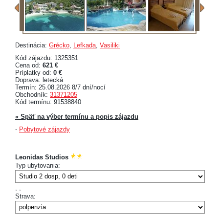
Destinácia:
Grécko
,
Lefkada
,
Vasiliki
Kód zájazdu: 1325351
Cena od:
621 €
Príplatky od:
0 €
Doprava: letecká
Termín: 25.08.2026 8/7 dní/nocí
Obchodník:
31371205
Kód termínu: 91538840
« Späť na výber termínu a popis zájazdu
-
Pobytové zájazdy
Leonidas Studios
Typ ubytovania:
,
,
Strava: