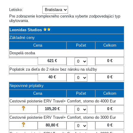
Letisko:
Pre zobrazenie komplexného cenníka vyberte zodpovedajúci typ
ubytovania.
Leonidas Studios
Základné ceny
Cena
Počet
Celkom
Dospelá osoba
621 €
0
€
Poplatok za dieťa do 2 rokov bez nároku na služby
40 €
0
€
Nepovinné príplatky
Cena
Počet
Celkom
Cestovné poistenie ERV Travel+ Comfort, storno do 4000 Eur
105,20 €
0
€
Cestovné poistenie ERV Travel+ Comfort, storno do 3000 Eur
80,80 €
0
€