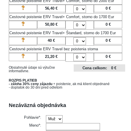
Cestovné poistenie ERV Travel+ Comfort, storno do 2000 Eur
56,40 €
0
€
Cestovné poistenie ERV Travel+ Comfort, storno do 1700 Eur
50,80 €
0
€
Cestovné poistenie ERV Travel+ Štandard, storno do 1700 Eur
40 €
0
€
Cestovné poistenie ERV Travel bez poistenia storna
21,20 €
0
€
Obsiahnuté údaje sú výlučne
Cena celkom:
0 €
informatívne.
ROZPIS PLATIEB
- záloha 30% ceny zájazdu
+ poistenie, ak má klient objednané
- doplatok do 30 dní pred odletom
Nezáväzná objednávka
Pohlavie*:
Meno*: