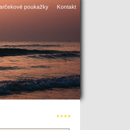
arčekové poukažky
Kontakt