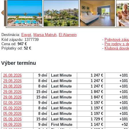
Destinácia:
Egypt
,
Marsa Matruh
,
El Alamein
Kód zájazdu: 1377739
-
Pobytové zája
Cena od:
947 €
-
Pre rodiny s d
Príplatky od:
52 €
-
Klubová dovol
Výber termínu
26.08.2026
9 dní
Last Minute
1 247 €
+101
29.08.2026
8 dní
Last Minute
1 247 €
+101
29.08.2026
8 dní
Last Minute
1 247 €
+101
29.08.2026
15 dní
Last Minute
1 847 €
+101
29.08.2026
15 dní
Last Minute
1 847 €
+101
02.09.2026
9 dní
Last Minute
1 197 €
+101
05.09.2026
8 dní
Last Minute
1 197 €
+101
05.09.2026
8 dní
Last Minute
1 197 €
+101
05.09.2026
15 dní
Last Minute
1 729 €
+101
09.09.2026
9 dní
First Minute
1 147 €
+52