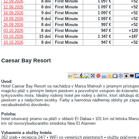
12.09.2026
8 dní
First Minute
1 097 €
+52
12.09.2026
8 dní
First Minute
1 097 €
+52
16.09.2026
9 dní
First Minute
1 097 €
+52
19.09.2026
8 dní
First Minute
1 097 €
+52
26.09.2026
8 dní
First Minute
997 €
+52
03.10.2026
8 dní
First Minute
947 €
+120
03.10.2026
15 dní
First Minute
1 347 €
+187
10.10.2026
8 dní
First Minute
947 €
+52
Caesar Bay Resort
Úvod:
Hotel Caesar Bay Resort sa nachádza v Marsa Matrouh s priamym prístupo
magickú pláž s jemným bielym pieskom a pozvoľným vstupom do krásneho
tyrkysového mora. Ideálny rodinný hotel pre rodiny s deťmi, ktorí obľubujú 
pieskom a s nádychom exotiky. Farby a harmónia nádhernej oblohy pri záp
nezabudnuteľnú dovolenku.
Poloha:
hotel situovaný priamo na pláži v oblasti El Dabaa • 101 km od letiska Mars
km od novovybudovaného strediska New El Alamein
Vybavenie a služby hotela
262 izieb • recepcia 24/7 • WiFi vo verejných priestoroch • služby práčovne a