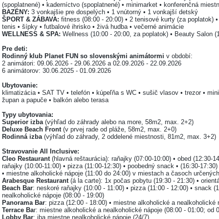
(spoplatnené) • kaderníctvo (spoplatnené) • minimarket • konferenčná miest
BAZÉNY:
3 vonkajšie pre dospelých • 1 vnútorný • 1 vonkajší detský
ŠPORT & ZÁBAVA:
fitness (08:00 - 20:00) • 2 tenisové kurty (za poplatok) • 
tenis • šípky • futbalové ihrisko • živá hudba • večerné animácie
WELLNESS & SPA:
Wellness (10:00 - 20:00, za poplatok) • Beauty Salon (1
Pre deti:
Rodinný klub Planet FUN so slovenskými animátormi
v období:
2 animátori: 09.06.2026 - 29.06.2026 a 02.09.2026 - 22.09.2026
6 animátorov: 30.06.2025 - 01.09.2026
Ubytovanie:
klimatizácia • SAT TV • telefón • kúpeľňa s WC • sušič vlasov • trezor • mini
župan a papuče • balkón alebo terasa
Typy ubytovania:
Superior izba
(výhľad do záhrady alebo na more, 58m2, max. 2+2)
Deluxe Beach Front
(v prvej rade od pláže, 58m2, max. 2+0)
Rodinná izba
(výhľad do záhrady, 2 oddelené miestnosti, 81m2, max. 3+2)
Stravovanie
All Inclusive:
Cleo Restaurant
(hlavná reštaurácia): raňajky (07:00-10:00) • obed (12:30-1
raňajky (10:00-11:00) • pizza (11:00-12:30) • poobedný snack • (16:30-17:30)
• miestne alkoholické nápoje (11:00 do 24:00) v miestach a časoch určenýc
Arabesque Restaurant
(á la carte): 1x počas pobytu (19:30 - 21:30) • orien
Beach Bar
: neskoré raňajky (10:00 - 11:00) • pizza (11:00 - 12:00) • snack (
nealkoholické nápoje (08:00 - 19:00)
Panorama Bar
: pizza (12:00 - 18:00) • miestne alkoholické a nealkoholické 
Terrace Ba
r: miestne alkoholické a nealkoholické nápoje (08:00 - 01:00; od 
Lobby Bar
: iba miestne nealkoholické nápoje (24/7)