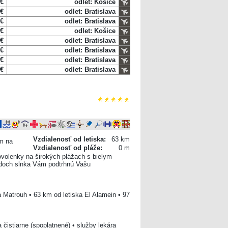
 €
odlet: Košice
 €
odlet: Bratislava
 €
odlet: Bratislava
 €
odlet: Košice
 €
odlet: Bratislava
 €
odlet: Bratislava
 €
odlet: Bratislava
 €
odlet: Bratislava
Vzdialenosť od letiska:
63 km
m na
Vzdialenosť od pláže:
0 m
dovolenky na širokých plážach s bielym
adoch slnka Vám podtrhnú Vašu
a Matrouh • 63 km od letiska El Alamein • 97
 čistiarne (spoplatnené) • služby lekára