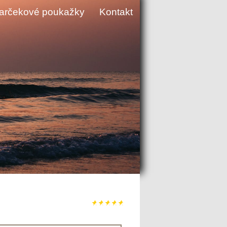
arčekové poukažky
Kontakt