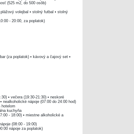
nosť (525 m2, do 500 osôb)
plážový volejbal • stolný futbal • stolný
0:00 - 20:00, za poplatok)
bar (za poplatok) • kávový a čajový set •
4:30) • večera (19:30-21:30) • neskoré
 • nealkoholické nápoje (07:00 do 24:00 hod)
h hotelom
tálna kuchyňa
17:00 - 18:00) • miestne alkoholické a
nápoje (08:00 - 19:00)
00:00 nápoje za poplatok)