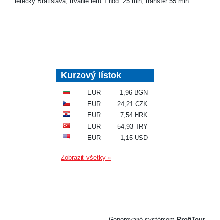
letecky Bratislava, trvanie letu 1 hod. 25 min, transfer 55 min
Kurzový lístok
EUR
1,96 BGN
EUR
24,21 CZK
EUR
7,54 HRK
EUR
54,93 TRY
EUR
1,15 USD
Zobraziť všetky »
Generované systémom
ProfiTour