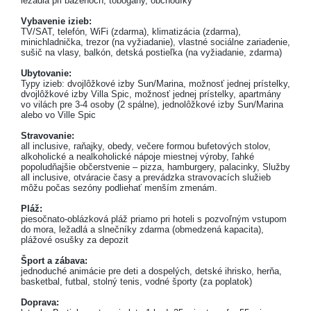
ležadlá pri bazénoch, tobogany, obchodíky
Vybavenie izieb:
TV/SAT, telefón, WiFi (zdarma), klimatizácia (zdarma),
minichladnička, trezor (na vyžiadanie), vlastné sociálne zariadenie,
sušič na vlasy, balkón, detská postieľka (na vyžiadanie, zdarma)
Ubytovanie:
Typy izieb: dvojlôžkové izby Sun/Marina, možnosť jednej prístelky,
dvojlôžkové izby Villa Spic, možnosť jednej prístelky, apartmány
vo vilách pre 3-4 osoby (2 spálne), jednolôžkové izby Sun/Marina
alebo vo Ville Spic
Stravovanie:
all inclusive, raňajky, obedy, večere formou bufetových stolov,
alkoholické a nealkoholické nápoje miestnej výroby, ľahké
popoludňajšie občerstvenie – pizza, hamburgery, palacinky, Služby
all inclusive, otváracie časy a prevádzka stravovacích služieb
môžu počas sezóny podliehať menším zmenám.
Pláž:
piesočnato-oblázková pláž priamo pri hoteli s pozvoľným vstupom
do mora, ležadlá a slnečníky zdarma (obmedzená kapacita),
plážové osušky za depozit
Šport a zábava:
jednoduché animácie pre deti a dospelých, detské ihrisko, herňa,
basketbal, futbal, stolný tenis, vodné športy (za poplatok)
Doprava: