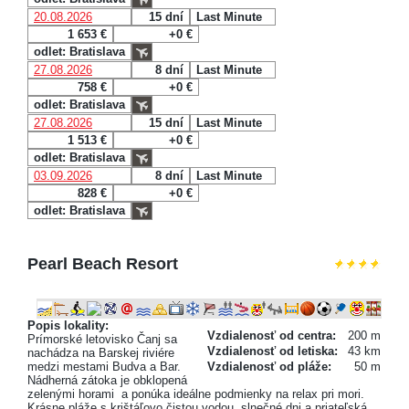
20.08.2026
15 dní
Last Minute
1 653 €
+0 €
odlet: Bratislava
27.08.2026
8 dní
Last Minute
758 €
+0 €
odlet: Bratislava
27.08.2026
15 dní
Last Minute
1 513 €
+0 €
odlet: Bratislava
03.09.2026
8 dní
Last Minute
828 €
+0 €
odlet: Bratislava
Pearl Beach Resort
Popis lokality:
Vzdialenosť od centra:
200 m
Prímorské letovisko Čanj sa
Vzdialenosť od letiska:
43 km
nachádza na Barskej riviére
medzi mestami Budva a Bar.
Vzdialenosť od pláže:
50 m
Nádherná zátoka je obklopená
zelenými horami a ponúka ideálne podmienky na relax pri mori.
Krásne pláže s krištáľovo čistou vodou, slnečné dni a priateľská