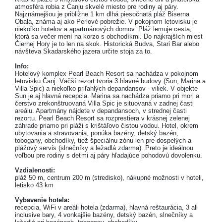
atmosféra robia z Čanju skvelé miesto pre rodiny aj páry.
Najznámejšou je približne 1 km dlhá piesočnatá pláž Biserna
Obala, známa aj ako Perlové pobrežie. V pokojnom letovisku je
niekoľko hotelov a apartmánových domov. Pláž lemuje cesta,
ktorá sa večer mení na korzo s obchodíkmi. Do najkrajších miest
Čiernej Hory je to len na skok. Historická Budva, Stari Bar alebo
návšteva Skadarského jazera určite stoja za to.
Info:
Hotelový komplex Pearl Beach Resort sa nachádza v pokojnom
letovisku Čanj. Väčší rezort tvoria 3 hlavné budovy (Sun, Marina a
Villa Spic) a niekoľko priľahlých depandansov - viliek. V objekte
Sun je aj hlavná recepcia. Marina sa nachádza priamo pri mori a
čerstvo zrekonštruovaná Villa Spic je situovaná v zadnej časti
areálu. Apartmány nájdete v depandansoch, v strednej časti
rezortu. Pearl Beach Resort sa rozprestiera v krásnej zelenej
záhrade priamo pri pláži s krištáľovo čistou vodou. Hotel, okrem
ubytovania a stravovania, ponúka bazény, detský bazén,
tobogany, obchodíky, tiež špeciálnu zónu len pre dospelých a
plážový servis (slnečníky a ležadlá zdarma). Preto je ideálnou
voľbou pre rodiny s deťmi aj páry hľadajúce pohodovú dovolenku.
Vzdialenosti:
pláž 50 m, centrum 200 m (stredisko), nákupné možnosti v hoteli,
letisko 43 km
Vybavenie hotela:
recepcia, WiFi v areáli hotela (zdarma), hlavná reštaurácia, 3 all
inclusive bary, 4 vonkajšie bazény, detský bazén, slnečníky a