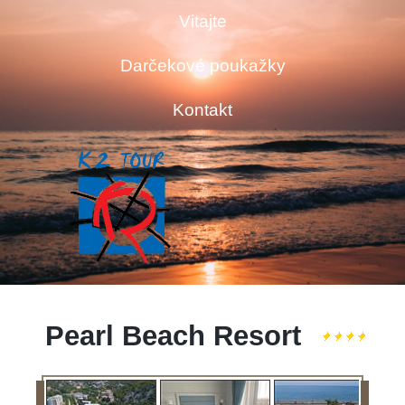
Vitajte
Darčekové poukažky
Kontakt
Pearl Beach Resort