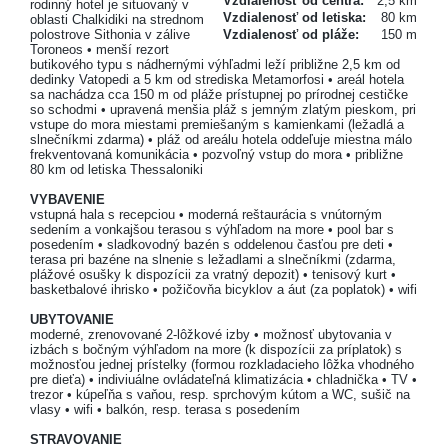
Vzdialenosť od centra:
2,5 km
rodinný hotel je situovaný v
Vzdialenosť od letiska:
80 km
oblasti Chalkidiki na strednom
polostrove Sithonia v zálive
Vzdialenosť od pláže:
150 m
Toroneos • menší rezort
butikového typu s nádhernými výhľadmi leží približne 2,5 km od
dedinky Vatopedi a 5 km od strediska Metamorfosi • areál hotela
sa nachádza cca 150 m od pláže prístupnej po prírodnej cestičke
so schodmi • upravená menšia pláž s jemným zlatým pieskom, pri
vstupe do mora miestami premiešaným s kamienkami (ležadlá a
slnečníkmi zdarma) • pláž od areálu hotela oddeľuje miestna málo
frekventovaná komunikácia • pozvoľný vstup do mora • približne
80 km od letiska Thessaloniki
VYBAVENIE
vstupná hala s recepciou • moderná reštaurácia s vnútorným
sedením a vonkajšou terasou s výhľadom na more • pool bar s
posedením • sladkovodný bazén s oddelenou časťou pre deti •
terasa pri bazéne na slnenie s ležadlami a slnečníkmi (zdarma,
plážové osušky k dispozícii za vratný depozit) • tenisový kurt •
basketbalové ihrisko • požičovňa bicyklov a áut (za poplatok) • wifi
UBYTOVANIE
moderné, zrenovované 2-lôžkové izby • možnosť ubytovania v
izbách s bočným výhľadom na more (k dispozícii za príplatok) s
možnosťou jednej prístelky (formou rozkladacieho lôžka vhodného
pre dieťa) • indiviuálne ovládateľná klimatizácia • chladnička • TV •
trezor • kúpeľňa s vaňou, resp. sprchovým kútom a WC, sušič na
vlasy • wifi • balkón, resp. terasa s posedením
STRAVOVANIE