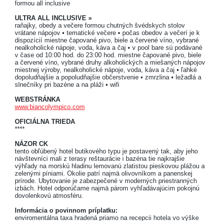
formou all inclusive
ULTRA ALL INCLUSIVE »
raňajky, obedy a večere formou chutných švédskych stolov
vrátane nápojov • tematické večere • počas obedov a večerí je k
dispozícií miestne čapované pivo, biele a červené víno, vybrané
nealkoholické nápoje, voda, káva a čaj • v pool bare sú podávané
v čase od 10:00 hod. do 23:00 hod. miestne čapované pivo, biele
a červené víno, vybrané druhy alkoholických a miešaných nápojov
miestnej výroby, nealkoholické nápoje, voda, káva a čaj • ľahké
dopoludňajšie a popoludňajšie občerstvenie • zmrzlina • ležadlá a
slnečníky pri bazéne a na pláži • wifi
WEBSTRÁNKA
www.biancolympico.com
OFICIÁLNA TRIEDA
****
NÁZOR CK
tento obľúbený hotel butikového typu je postavený tak, aby jeho
návštevníci mali z terasy reštaurácie i bazéna tie najkrajšie
výhľady na morskú hladinu lemovanú zlatistou pieskovou plážou a
zelenými píniami. Okolie patrí najmä olivovníkom a panenskej
prírode. Ubytovanie je zabezpečené v moderných priestranných
izbách. Hotel odporúčame najmä párom vyhľadávajúcim pokojnú
dovolenkovú atmosféru.
Informácia o povinnom príplatku:
enviromentálna taxa hradená priamo na recepcii hotela vo výške