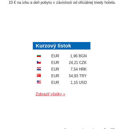
10 € na izbu a deň pobytu v závislosti od oficiálnej triedy hotela.
Kurzový lístok
EUR
1,96 BGN
EUR
24,21 CZK
EUR
7,54 HRK
EUR
54,93 TRY
EUR
1,15 USD
Zobraziť všetky »