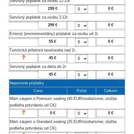
Servisný poplatok za osobu 12-13r.
299 €
0
€
Servisný poplatok za osobu 2-12r.
299 €
0
€
Emisný (environmentálny) príplatok za osobu od 2r.
55 €
0
€
Turistická príletová taxa/osoba nad 2r.
45 €
0
€
Servisný poplatok za dieťa do 2r.
45 €
0
€
Nepovinné príplatky
Cena
Počet
Celkom
Mám záujem o Premium seating (45 EUR/osoba/smer, služba
podlieha potvrdeniu od CK)
0 €
0
€
Mám záujem o Standard seating (25 EUR/osoba/smer, služba
podlieha potvrdeniu od CK)