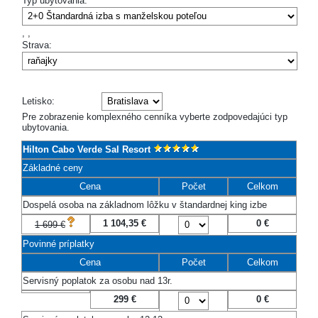
Typ ubytovania:
,
,
Strava:
Letisko:
Pre zobrazenie komplexného cenníka vyberte zodpovedajúci typ
ubytovania.
Hilton Cabo Verde Sal Resort
Základné ceny
Cena
Počet
Celkom
Dospelá osoba na základnom lôžku v štandardnej king izbe
1 104,35 €
0
€
1 699 €
Povinné príplatky
Cena
Počet
Celkom
Servisný poplatok za osobu nad 13r.
299 €
0
€