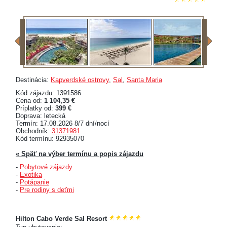
Destinácia:
Kapverdské ostrovy
,
Sal
,
Santa Maria
Kód zájazdu: 1391586
Cena od:
1 104,35 €
Príplatky od:
399 €
Doprava: letecká
Termín: 17.08.2026 8/7 dní/nocí
Obchodník:
31371981
Kód termínu: 92935070
« Späť na výber termínu a popis zájazdu
-
Pobytové zájazdy
-
Exotika
-
Potápanie
-
Pre rodiny s deťmi
Hilton Cabo Verde Sal Resort