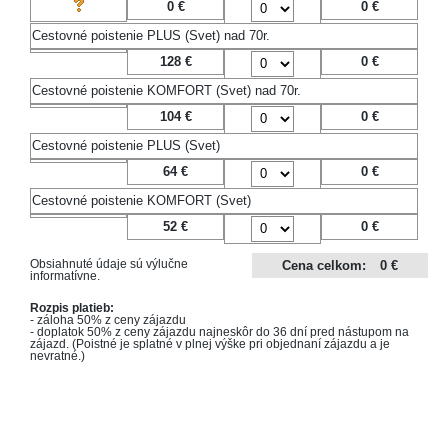
0 €
0
€
Cestovné poistenie PLUS (Svet) nad 70r.
128 €
0
€
Cestovné poistenie KOMFORT (Svet) nad 70r.
104 €
0
€
Cestovné poistenie PLUS (Svet)
64 €
0
€
Cestovné poistenie KOMFORT (Svet)
52 €
0
€
Obsiahnuté údaje sú výlučne
Cena celkom:
0 €
informatívne.
Rozpis platieb:
- záloha 50% z ceny zájazdu
- doplatok 50% z ceny zájazdu najneskôr do 36 dní pred nástupom na
zájazd. (Poistné je splatné v plnej výške pri objednaní zájazdu a je
nevratné.)