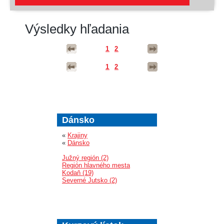
Výsledky hľadania
1
2
1
2
Dánsko
«
Krajiny
«
Dánsko
Južný región (2)
Región hlavného mesta
Kodaň (19)
Severné Jutsko (2)