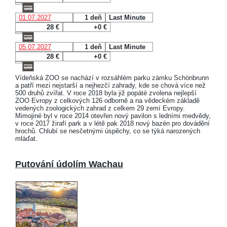
01.07.2027
1 deň
Last Minute
28 €
+0 €
05.07.2027
1 deň
Last Minute
28 €
+0 €
Vídeňská ZOO se nachází v rozsáhlém parku zámku Schönbrunn
a patří mezi nejstarší a nejhezčí zahrady, kde se chová více než
500 druhů zvířat. V roce 2018 byla již popáté zvolena nejlepší
ZOO Evropy z celkových 126 odborně a na vědeckém základě
vedených zoologických zahrad z celkem 29 zemí Evropy.
Mimojiné byl v roce 2014 otevřen nový pavilon s ledními medvědy,
v roce 2017 žirafí park a v létě pak 2018 nový bazén pro dovádění
hrochů. Chlubí se nesčetnými úspěchy, co se týká narozených
mláďat.
Putování údolím Wachau