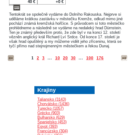
40 €
+0 €
Tentokrát se společně vydáme do Dolního Rakouska. Nejprve si
uděláme krátkou zastávku v městečku Kremže, odkud mimo jiné
pochází známá kremžská hořčice. S průvodcem si toto městečko
prohlédneme a následně se vydáme na nedaleký hrad Dürnstein.
Ten je známý především proto, že zde byl v na konci 12. století
vězněn anglický král Richard Lví Srdce. Od konce 17. století je
však hrad opuštěný a my můžeme vidět jeho zříceninu, která se
tyčí přímo nad stejnojmenným městečkem a řekou Dunaj.
1
2
3
...
10
20
30
...
100
176
Krajiny
Taliansko (3143)
Chorvátsko (1436)
Turecko (1057)
Grécko (903)
Bulharsko (629)
Španielsko (453)
Egypt (393)
Francúzsko (304)