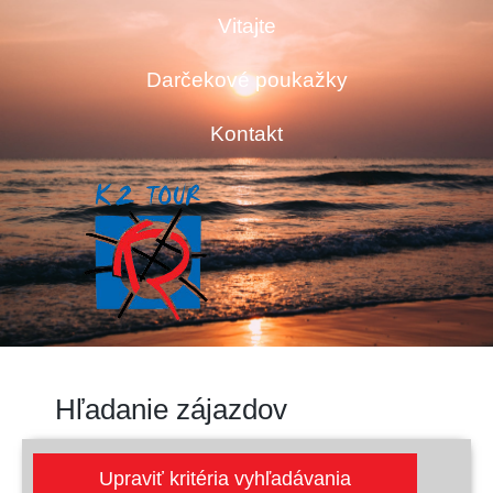
Vitajte
Darčekové poukažky
Kontakt
Hľadanie zájazdov