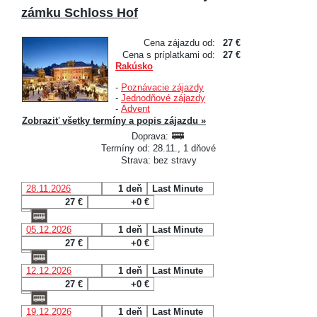
zámku Schloss Hof
Cena zájazdu od:
27 €
Cena s príplatkami od:
27 €
Rakúsko
-
Poznávacie zájazdy
-
Jednodňové zájazdy
-
Advent
Zobraziť všetky termíny a popis zájazdu »
Doprava:
Termíny od: 28.11., 1 dňové
Strava: bez stravy
28.11.2026
1 deň
Last Minute
27 €
+0 €
05.12.2026
1 deň
Last Minute
27 €
+0 €
12.12.2026
1 deň
Last Minute
27 €
+0 €
19.12.2026
1 deň
Last Minute