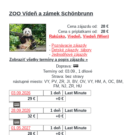
ZOO Vídeň a zámek Schönbrunn
Cena zájazdu od:
28 €
Cena s príplatkami od:
28 €
Rakúsko
,
Viedeň
,
Viedeň (Wien)
-
Poznávacie zájazdy
-
Detské zájazdy, tábory
-
Jednodňové zájazdy
Zobraziť všetky termíny a popis zájazdu »
Doprava:
Termíny od: 03.09., 1 dňové
Strava: bez stravy
nástupné miesto: VY, PV, ZR, JI, BV, OV, VY, HM, A, OC, BM,
FM, NJ, ZR, HU
03.09.2026
1 deň
Last Minute
29 €
+0 €
28.09.2026
1 deň
Last Minute
32 €
+0 €
01.05.2027
1 deň
Last Minute
28 €
+0 €