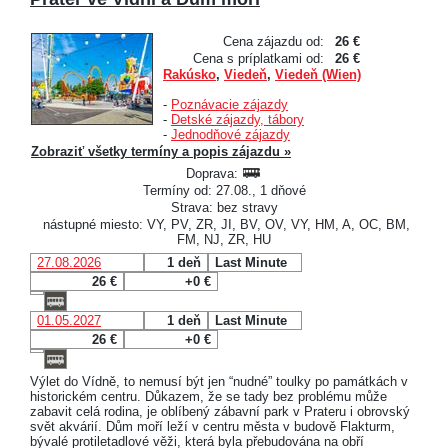
Cena zájazdu od:
26 €
Cena s príplatkami od:
26 €
Rakúsko
,
Viedeň
,
Viedeň (Wien)
-
Poznávacie zájazdy
-
Detské zájazdy, tábory
-
Jednodňové zájazdy
Zobraziť všetky termíny a popis zájazdu »
Doprava:
Termíny od: 27.08., 1 dňové
Strava: bez stravy
nástupné miesto: VY, PV, ZR, JI, BV, OV, VY, HM, A, OC, BM,
FM, NJ, ZR, HU
27.08.2026
1 deň
Last Minute
26 €
+0 €
01.05.2027
1 deň
Last Minute
26 €
+0 €
Výlet do Vídně, to nemusí být jen “nudné” toulky po památkách v
historickém centru. Důkazem, že se tady bez problému může
zabavit celá rodina, je oblíbený zábavní park v Prateru i obrovský
svět akvárií. Dům moří leží v centru města v budově Flakturm,
bývalé protiletadlové věži, která byla přebudována na obří