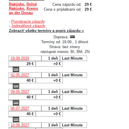
Rakúsko
,
Dolné
Cena zájazdu od:
29 €
Rakúsko
,
Krems
Cena s príplatkami od:
29 €
an der Donau
-
Poznávacie zájazdy
-
Jednodňové zájazdy
Zobraziť všetky termíny a popis zájazdu »
Doprava:
Termíny od: 19.09., 1 dňové
Strava: bez stravy
nástupné miesto: BI, BM, ZN
19.09.2026
1 deň
Last Minute
29 €
+0 €
02.05.2027
1 deň
Last Minute
40 €
+0 €
09.05.2027
1 deň
Last Minute
40 €
+0 €
06.07.2027
1 deň
Last Minute
40 €
+0 €
10.08.2027
1 deň
Last Minute