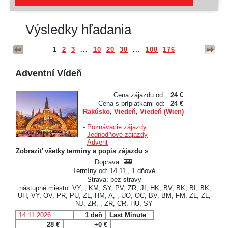
Výsledky hľadania
1
2
3
...
10
20
30
...
100
176
Adventní Vídeň
Cena zájazdu od:
24 €
Cena s príplatkami od:
24 €
Rakúsko
,
Viedeň
,
Viedeň (Wien)
-
Poznávacie zájazdy
-
Jednodňové zájazdy
-
Advent
Zobraziť všetky termíny a popis zájazdu »
Doprava:
Termíny od: 14.11., 1 dňové
Strava: bez stravy
nástupné miesto: VY, , KM, SY, PV, ZR, JI, HK, BV, BK, BI, BK,
UH, VY, OV, PR, PU, ZL, HM, A, , UO, OC, BV, BM, FM, ZL, ZL,
NJ, ZR, , ZR, CR, HU, SY
14.11.2026
1 deň
Last Minute
28 €
+0 €