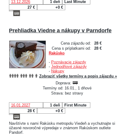
13.12.2026
1 deň
Last Minute
27 €
+0 €
Prehliadka Viedne a nákupy v Parndorfe
Cena zájazdu od:
28 €
Cena s príplatkami od:
28 €
Rakúsko
-
Poznávacie zájazdy
-
Jednodňové zájazdy
-
Nákupy
Zobraziť všetky termíny a popis zájazdu »
Doprava:
Termíny od: 16.01., 1 dňové
Strava: bez stravy
16.01.2027
1 deň
First Minute
28 €
+0 €
Navštívte s nami Rakúsku metropolu Viedeň a vychutnajte si
úžasné novoročné výpredaje v známom Rakúskom outlete
Pandorf.