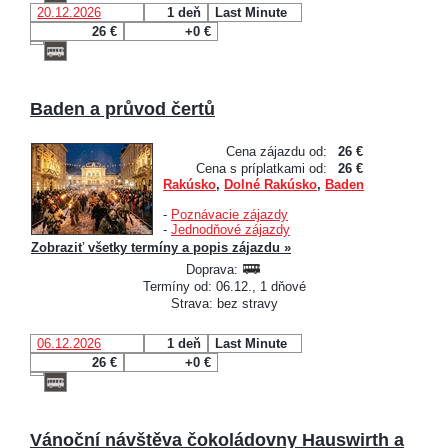
20.12.2026
1 deň
Last Minute
26 €
+0 €
Baden a průvod čertů
Cena zájazdu od:
26 €
Cena s príplatkami od:
26 €
Rakúsko
,
Dolné Rakúsko
,
Baden
-
Poznávacie zájazdy
-
Jednodňové zájazdy
Zobraziť všetky termíny a popis zájazdu »
Doprava:
Termíny od: 06.12., 1 dňové
Strava: bez stravy
06.12.2026
1 deň
Last Minute
26 €
+0 €
Vánoční návštěva čokoládovny Hauswirth a