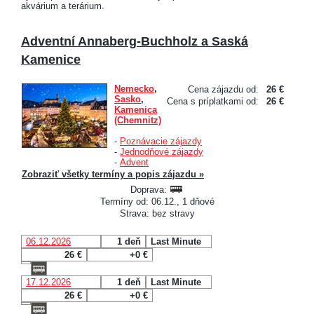
akvárium a terárium.
Adventní Annaberg-Buchholz a Saská
Kamenice
Nemecko
,
Cena zájazdu od:
26 €
Sasko
,
Cena s príplatkami od:
26 €
Kamenica
(Chemnitz)
-
Poznávacie zájazdy
-
Jednodňové zájazdy
-
Advent
Zobraziť všetky termíny a popis zájazdu »
Doprava:
Termíny od: 06.12., 1 dňové
Strava: bez stravy
06.12.2026
1 deň
Last Minute
26 €
+0 €
17.12.2026
1 deň
Last Minute
26 €
+0 €