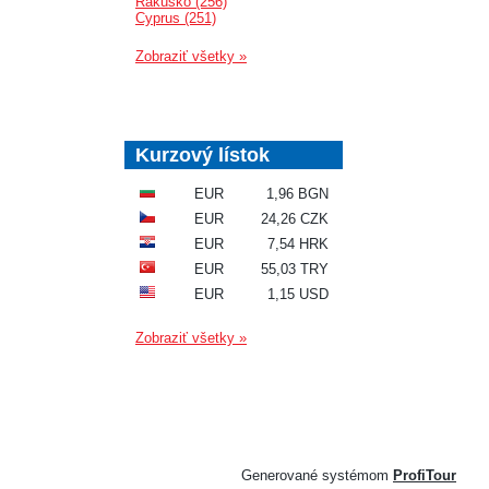
Rakúsko (256)
Cyprus (251)
Zobraziť všetky »
Kurzový lístok
EUR
1,96 BGN
EUR
24,26 CZK
EUR
7,54 HRK
EUR
55,03 TRY
EUR
1,15 USD
Zobraziť všetky »
Generované systémom
ProfiTour