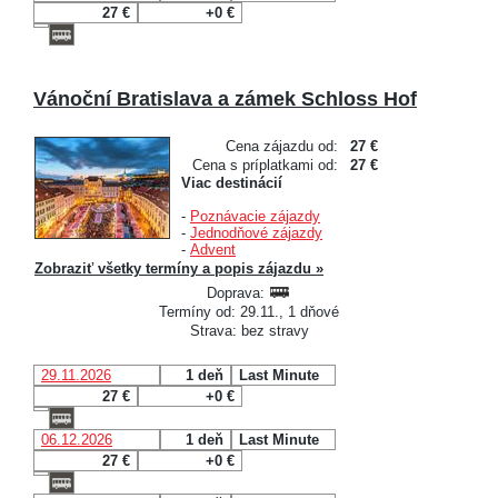
27 €
+0 €
Vánoční Bratislava a zámek Schloss Hof
Cena zájazdu od:
27 €
Cena s príplatkami od:
27 €
Viac destinácií
-
Poznávacie zájazdy
-
Jednodňové zájazdy
-
Advent
Zobraziť všetky termíny a popis zájazdu »
Doprava:
Termíny od: 29.11., 1 dňové
Strava: bez stravy
29.11.2026
1 deň
Last Minute
27 €
+0 €
06.12.2026
1 deň
Last Minute
27 €
+0 €