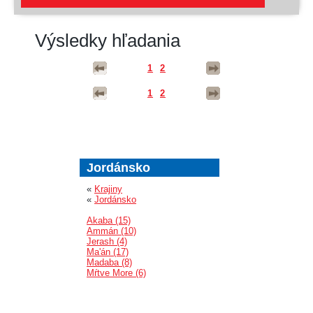
Výsledky hľadania
1
2
1
2
Jordánsko
«
Krajiny
«
Jordánsko
Akaba (15)
Ammán (10)
Jerash (4)
Ma'án (17)
Madaba (8)
Mŕtve More (6)