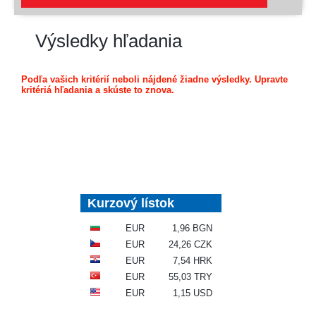
Výsledky hľadania
Podľa vašich kritérií neboli nájdené žiadne výsledky. Upravte
kritériá hľadania a skúste to znova.
Kurzový lístok
EUR
1,96 BGN
EUR
24,26 CZK
EUR
7,54 HRK
EUR
55,03 TRY
EUR
1,15 USD