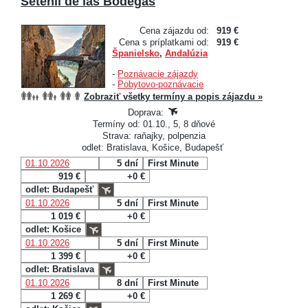
Setenil de las Bodegas
Cena zájazdu od:
919 €
Cena s príplatkami od:
919 €
Španielsko
,
Andalúzia
-
Poznávacie zájazdy
-
Pobytovo-poznávacie
Zobraziť všetky termíny a popis zájazdu »
Doprava:
Termíny od: 01.10., 5, 8 dňové
Strava: raňajky, polpenzia
odlet: Bratislava, Košice, Budapešť
01.10.2026
5 dní
First Minute
919 €
+0 €
odlet: Budapešť
01.10.2026
5 dní
First Minute
1 019 €
+0 €
odlet: Košice
01.10.2026
5 dní
First Minute
1 399 €
+0 €
odlet: Bratislava
01.10.2026
8 dní
First Minute
1 269 €
+0 €