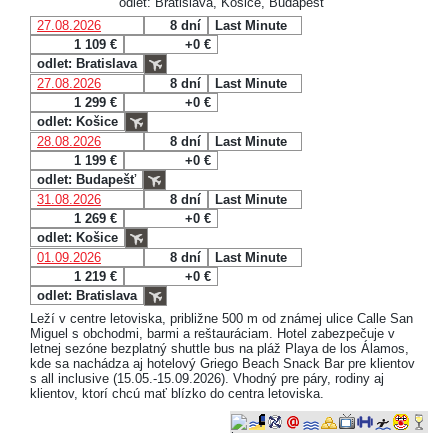
odlet: Bratislava, Košice, Budapešť
27.08.2026
8 dní
Last Minute
1 109 €
+0 €
odlet: Bratislava
27.08.2026
8 dní
Last Minute
1 299 €
+0 €
odlet: Košice
28.08.2026
8 dní
Last Minute
1 199 €
+0 €
odlet: Budapešť
31.08.2026
8 dní
Last Minute
1 269 €
+0 €
odlet: Košice
01.09.2026
8 dní
Last Minute
1 219 €
+0 €
odlet: Bratislava
Leží v centre letoviska, približne 500 m od známej ulice Calle San
Miguel s obchodmi, barmi a reštauráciam. Hotel zabezpečuje v
letnej sezóne bezplatný shuttle bus na pláž Playa de los Álamos,
kde sa nachádza aj hotelový Griego Beach Snack Bar pre klientov
s all inclusive (15.05.-15.09.2026). Vhodný pre páry, rodiny aj
klientov, ktorí chcú mať blízko do centra letoviska.