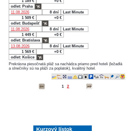
1 189 €
+0 €
odlet: Praha
11.08.2026
8 dní
Last Minute
1 509 €
+0 €
odlet: Budapešť
11.08.2026
8 dní
Last Minute
1 449 €
+0 €
odlet: Bratislava
13.08.2026
8 dní
Last Minute
1 569 €
+0 €
odlet: Košice
Prekrásna piesočnatá pláž sa nachádza priamo pred hoteli (ležadlá
a slnečníky sú na pláži za poplatok), kvalitný hotel.
1
2
Kurzový lístok