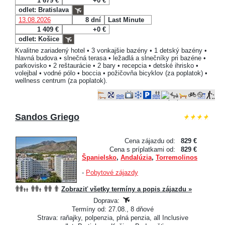
1 679 €
+0 €
odlet: Bratislava
13.08.2026
8 dní
Last Minute
1 409 €
+0 €
odlet: Košice
Kvalitne zariadený hotel • 3 vonkajšie bazény • 1 detský bazény •
hlavná budova • slnečná terasa • ležadlá a slnečníky pri bazéne •
parkovisko • 2 reštaurácie • 2 bary • recepcia • detské ihrisko •
volejbal • vodné pólo • boccia • požičovňa bicyklov (za poplatok) •
wellness centrum (za poplatok).
Sandos Griego
Cena zájazdu od:
829 €
Cena s príplatkami od:
829 €
Španielsko
,
Andalúzia
,
Torremolinos
-
Pobytové zájazdy
Zobraziť všetky termíny a popis zájazdu »
Doprava:
Termíny od: 27.08., 8 dňové
Strava: raňajky, polpenzia, plná penzia, all Inclusive