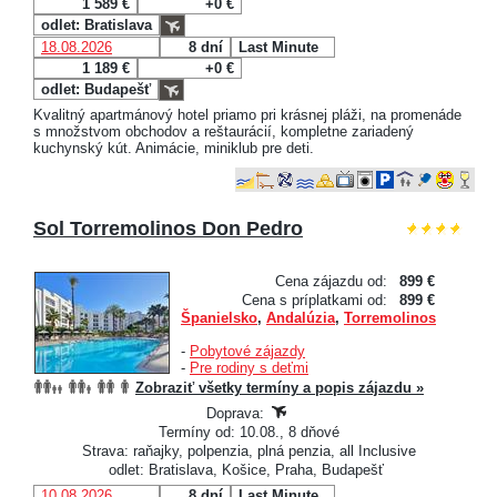
1 589 €
+0 €
odlet: Bratislava
18.08.2026
8 dní
Last Minute
1 189 €
+0 €
odlet: Budapešť
Kvalitný apartmánový hotel priamo pri krásnej pláži, na promenáde
s množstvom obchodov a reštaurácií, kompletne zariadený
kuchynský kút. Animácie, miniklub pre deti.
Sol Torremolinos Don Pedro
Cena zájazdu od:
899 €
Cena s príplatkami od:
899 €
Španielsko
,
Andalúzia
,
Torremolinos
-
Pobytové zájazdy
-
Pre rodiny s deťmi
Zobraziť všetky termíny a popis zájazdu »
Doprava:
Termíny od: 10.08., 8 dňové
Strava: raňajky, polpenzia, plná penzia, all Inclusive
odlet: Bratislava, Košice, Praha, Budapešť
10.08.2026
8 dní
Last Minute