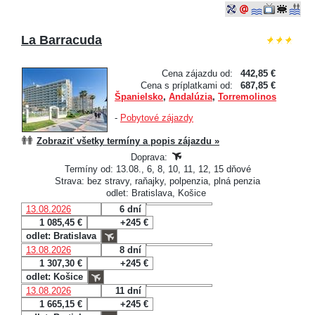
La Barracuda
Cena zájazdu od:
442,85 €
Cena s príplatkami od:
687,85 €
Španielsko
,
Andalúzia
,
Torremolinos
-
Pobytové zájazdy
Zobraziť všetky termíny a popis zájazdu »
Doprava:
Termíny od: 13.08., 6, 8, 10, 11, 12, 15 dňové
Strava: bez stravy, raňajky, polpenzia, plná penzia
odlet: Bratislava, Košice
13.08.2026
6 dní
1 085,45 €
+245 €
odlet: Bratislava
13.08.2026
8 dní
1 307,30 €
+245 €
odlet: Košice
13.08.2026
11 dní
1 665,15 €
+245 €