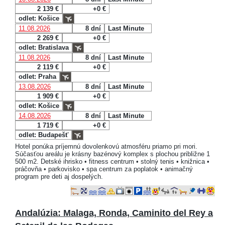
2 139 €
+0 €
odlet: Košice
11.08.2026
8 dní
Last Minute
2 269 €
+0 €
odlet: Bratislava
11.08.2026
8 dní
Last Minute
2 119 €
+0 €
odlet: Praha
13.08.2026
8 dní
Last Minute
1 909 €
+0 €
odlet: Košice
14.08.2026
8 dní
Last Minute
1 719 €
+0 €
odlet: Budapešť
Hotel ponúka príjemnú dovolenkovú atmosféru priamo pri mori.
Súčasťou areálu je krásny bazénový komplex s plochou približne 1
500 m2. Detské ihrisko • fitness centrum • stolný tenis • knižnica •
práčovňa • parkovisko • spa centrum za poplatok • animačný
program pre deti aj dospelých.
Andalúzia: Malaga, Ronda, Caminito del Rey a