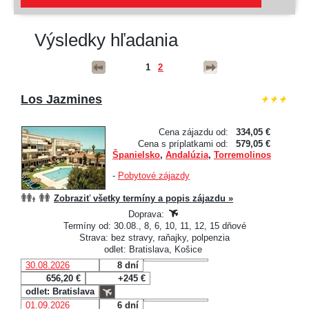
Výsledky hľadania
1
2
Los Jazmines
Cena zájazdu od:
334,05 €
Cena s príplatkami od:
579,05 €
Španielsko
,
Andalúzia
,
Torremolinos
-
Pobytové zájazdy
Zobraziť všetky termíny a popis zájazdu »
Doprava:
Termíny od: 30.08., 8, 6, 10, 11, 12, 15 dňové
Strava: bez stravy, raňajky, polpenzia
odlet: Bratislava, Košice
30.08.2026
8 dní
656,20 €
+245 €
odlet: Bratislava
01.09.2026
6 dní