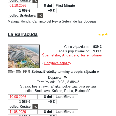
odlet: Košice
01.10.2026
8 dní
First Minute
1 669 €
+0 €
odlet: Bratislava
Malaga, Ronda, Caminito del Rey a Setenil de las Bodegas
La Barracuda
Cena zájazdu od:
939 €
Cena s príplatkami od:
939 €
Španielsko
,
Andalúzia
,
Torremolinos
-
Pobytové zájazdy
Zobraziť všetky termíny a popis zájazdu »
Doprava:
Termíny od: 10.08., 8 dňové
Strava: bez stravy, raňajky, polpenzia, plná penzia
odlet: Bratislava, Košice, Praha, Budapešť
10.08.2026
8 dní
Last Minute
1 589 €
+0 €
odlet: Košice
11.08.2026
8 dní
Last Minute