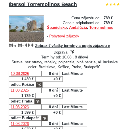
Ibersol Torremolinos Beach
Cena zájazdu od:
789 €
Cena s príplatkami od:
789 €
Španielsko
,
Andalúzia
,
Torremolinos
-
Pobytové zájazdy
Zobraziť všetky termíny a popis zájazdu »
Doprava:
Termíny od: 10.08., 8 dňové
Strava: bez stravy, raňajky, polpenzia, plná penzia, all Inclusive
odlet: Bratislava, Košice, Praha, Budapešť
10.08.2026
8 dní
Last Minute
1 439 €
+0 €
odlet: Košice
11.08.2026
8 dní
Last Minute
1 739 €
+0 €
odlet: Praha
11.08.2026
8 dní
Last Minute
1 399 €
+0 €
odlet: Budapešť
11.08.2026
8 dní
Last Minute