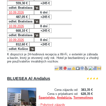
559,30 €
+245 €
odlet: Bratislava
10.09.2026
6 dní
487,05 €
+245 €
odlet: Bratislava
10.09.2026
8 dní
668,10 €
+245 €
odlet: Bratislava
10.09.2026
8 dní
812,60 €
+245 €
odlet: Košice
K dispozícii je 24-hodinová recepcia a Wi-Fi, v exteriéri je záhrada
a bazén, ktorý je otvorený celý rok. Hotel je bezbariérový a vhodný
pre používateľov invalidných vozíkov.
BLUESEA Al Andalus
Cena zájazdu od:
383,35 €
Cena s príplatkami od:
628,35 €
Španielsko
,
Andalúzia
,
Torremolinos
-
Pobytové zájazdy