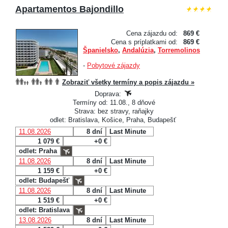
Apartamentos Bajondillo
Cena zájazdu od:
869 €
Cena s príplatkami od:
869 €
Španielsko
,
Andalúzia
,
Torremolinos
-
Pobytové zájazdy
Zobraziť všetky termíny a popis zájazdu »
Doprava:
Termíny od: 11.08., 8 dňové
Strava: bez stravy, raňajky
odlet: Bratislava, Košice, Praha, Budapešť
11.08.2026
8 dní
Last Minute
1 079 €
+0 €
odlet: Praha
11.08.2026
8 dní
Last Minute
1 159 €
+0 €
odlet: Budapešť
11.08.2026
8 dní
Last Minute
1 519 €
+0 €
odlet: Bratislava
13.08.2026
8 dní
Last Minute