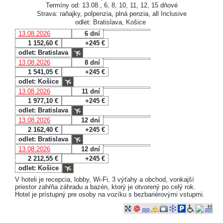
Termíny od: 13.08., 6, 8, 10, 11, 12, 15 dňové
Strava: raňajky, polpenzia, plná penzia, all Inclusive
odlet: Bratislava, Košice
13.08.2026
6 dní
1 152,60 €
+245 €
odlet: Bratislava
13.08.2026
8 dní
1 541,05 €
+245 €
odlet: Košice
13.08.2026
11 dní
1 977,10 €
+245 €
odlet: Bratislava
13.08.2026
12 dní
2 162,40 €
+245 €
odlet: Bratislava
13.08.2026
12 dní
2 212,55 €
+245 €
odlet: Košice
V hoteli je recepcia, lobby, Wi-Fi, 3 výťahy a obchod, vonkajší
priestor zahŕňa záhradu a bazén, ktorý je otvorený po celý rok.
Hotel je prístupný pre osoby na vozíku s bezbariérovými vstupmi.