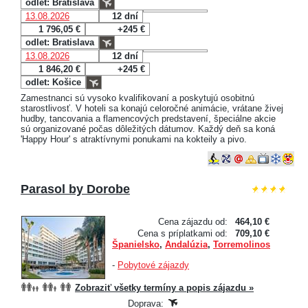
odlet: Bratislava
13.08.2026
12 dní
1 796,05 €
+245 €
odlet: Bratislava
13.08.2026
12 dní
1 846,20 €
+245 €
odlet: Košice
Zamestnanci sú vysoko kvalifikovaní a poskytujú osobitnú
starostlivosť. V hoteli sa konajú celoročné animácie, vrátane živej
hudby, tancovania a flamencových predstavení, špeciálne akcie
sú organizované počas dôležitých dátumov. Každý deň sa koná
'Happy Hour' s atraktívnymi ponukami na kokteily a pivo.
Parasol by Dorobe
Cena zájazdu od:
464,10 €
Cena s príplatkami od:
709,10 €
Španielsko
,
Andalúzia
,
Torremolinos
-
Pobytové zájazdy
Zobraziť všetky termíny a popis zájazdu »
Doprava: