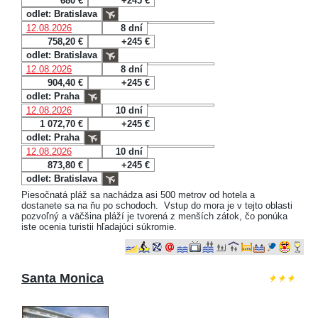
680 €
+245 €
odlet: Bratislava
12.08.2026
8 dní
758,20 €
+245 €
odlet: Bratislava
12.08.2026
8 dní
904,40 €
+245 €
odlet: Praha
12.08.2026
10 dní
1 072,70 €
+245 €
odlet: Praha
12.08.2026
10 dní
873,80 €
+245 €
odlet: Bratislava
Piesočnatá pláž sa nachádza asi 500 metrov od hotela a
dostanete sa na ňu po schodoch. Vstup do mora je v tejto oblasti
pozvoľný a väčšina pláží je tvorená z menších zátok, čo ponúka
iste ocenia turistii hľadajúci súkromie.
Santa Monica