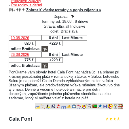
-
Pobytové zájazdy
-
Pre rodiny s deťmi
Zobraziť všetky termíny a popis zájazdu »
Doprava:
Termíny od: 19.08., 8 dňové
Strava: ultra all Inclusive
odlet: Bratislava
19.08.2026
8 dní
Last Minute
820 €
+229 €
odlet: Bratislava
26.08.2026
8 dní
Last Minute
775 €
+229 €
odlet: Bratislava
Ponúkame vám skvelý hotel Cala Font nachádzajúci sa priamo pri
krásnej piesočnatej pláži v romantickej zátoke, v Salou. Letovisko
Salou je na pobreží Costa Dorada vyhľadávaným nielen vďaka
úžasným plážam, ale predovšetkým vďaka rušnému životu vo dne
aj v noci. Denné a večerné hotelové animácie pre deti i
dospelých, zapožičanie jedného plážového slnečníka na izbu
zadarmo, ktorý si môžete vziať z hotela na pláž.
Cala Font