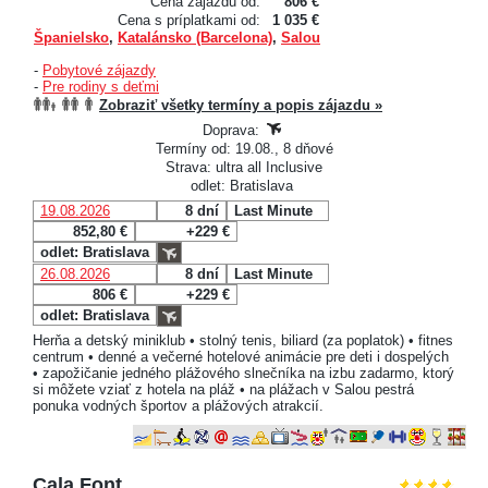
Cena zájazdu od:
806 €
Cena s príplatkami od:
1 035 €
Španielsko
,
Katalánsko (Barcelona)
,
Salou
-
Pobytové zájazdy
-
Pre rodiny s deťmi
Zobraziť všetky termíny a popis zájazdu »
Doprava:
Termíny od: 19.08., 8 dňové
Strava: ultra all Inclusive
odlet: Bratislava
19.08.2026
8 dní
Last Minute
852,80 €
+229 €
odlet: Bratislava
26.08.2026
8 dní
Last Minute
806 €
+229 €
odlet: Bratislava
Herňa a detský miniklub • stolný tenis, biliard (za poplatok) • fitnes
centrum • denné a večerné hotelové animácie pre deti i dospelých
• zapožičanie jedného plážového slnečníka na izbu zadarmo, ktorý
si môžete vziať z hotela na pláž • na plážach v Salou pestrá
ponuka vodných športov a plážových atrakcií.
Cala Font