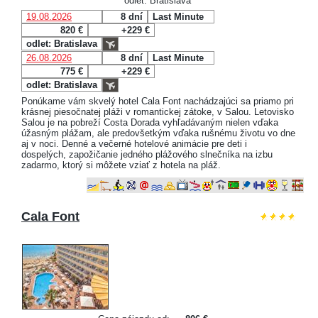
odlet: Bratislava
19.08.2026
8 dní
Last Minute
820 €
+229 €
odlet: Bratislava
26.08.2026
8 dní
Last Minute
775 €
+229 €
odlet: Bratislava
Ponúkame vám skvelý hotel Cala Font nachádzajúci sa priamo pri
krásnej piesočnatej pláži v romantickej zátoke, v Salou. Letovisko
Salou je na pobreží Costa Dorada vyhľadávaným nielen vďaka
úžasným plážam, ale predovšetkým vďaka rušnému životu vo dne
aj v noci. Denné a večerné hotelové animácie pre deti i
dospelých, zapožičanie jedného plážového slnečníka na izbu
zadarmo, ktorý si môžete vziať z hotela na pláž.
Cala Font