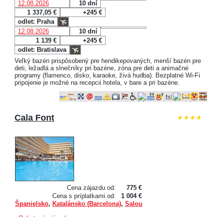
12.08.2026
10 dní
1 337,05 €
+245 €
odlet: Praha
12.08.2026
10 dní
1 139 €
+245 €
odlet: Bratislava
Veľký bazén prispôsobený pre hendikepovaných, menší bazén pre
deti, ležadlá a slnečníky pri bazéne, zóna pre deti a animačné
programy (flamenco, disko, karaoke, živá hudba). Bezplatné Wi-Fi
pripojenie je možné na recepcii hotela, v bare a pri bazéne.
Cala Font
Cena zájazdu od:
775 €
Cena s príplatkami od:
1 004 €
Španielsko
,
Katalánsko (Barcelona)
,
Salou