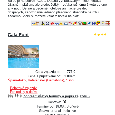
Salou je na pobreží Costa Dorada vyhľadávaným nielen vďaka
úžasným plážam, ale predovšetkým vďaka rušnému životu vo dne
aj v noci. Denné a večerné hotelové animácie pre deti i
dospelých, zapožičanie jedného plážového slnečníka na izbu
zadarmo, ktorý si môžete vziať z hotela na pláž.
Cala Font
Cena zájazdu od:
775 €
Cena s príplatkami od:
1 004 €
Španielsko
,
Katalánsko (Barcelona)
,
Salou
-
Pobytové zájazdy
-
Pre rodiny s deťmi
Zobraziť všetky termíny a popis zájazdu »
Doprava:
Termíny od: 19.08., 8 dňové
Strava: ultra all Inclusive