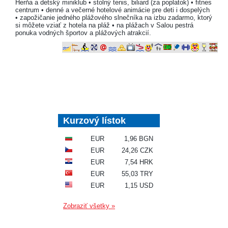
Herňa a detský miniklub • stolný tenis, biliard (za poplatok) • fitnes
centrum • denné a večerné hotelové animácie pre deti i dospelých
• zapožičanie jedného plážového slnečníka na izbu zadarmo, ktorý
si môžete vziať z hotela na pláž • na plážach v Salou pestrá
ponuka vodných športov a plážových atrakcií.
Kurzový lístok
EUR
1,96 BGN
EUR
24,26 CZK
EUR
7,54 HRK
EUR
55,03 TRY
EUR
1,15 USD
Zobraziť všetky »