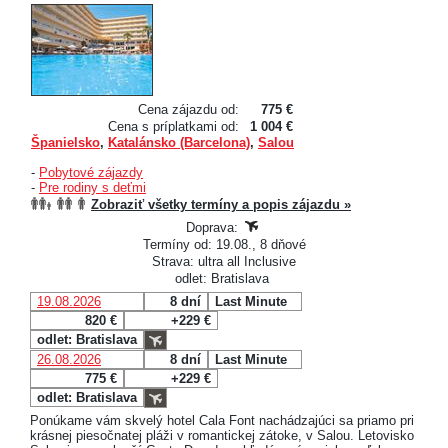
Cena zájazdu od:
775 €
Cena s príplatkami od:
1 004 €
Španielsko
,
Katalánsko (Barcelona)
,
Salou
-
Pobytové zájazdy
-
Pre rodiny s deťmi
Zobraziť všetky termíny a popis zájazdu »
Doprava:
Termíny od: 19.08., 8 dňové
Strava: ultra all Inclusive
odlet: Bratislava
19.08.2026
8 dní
Last Minute
820 €
+229 €
odlet: Bratislava
26.08.2026
8 dní
Last Minute
775 €
+229 €
odlet: Bratislava
Ponúkame vám skvelý hotel Cala Font nachádzajúci sa priamo pri
krásnej piesočnatej pláži v romantickej zátoke, v Salou. Letovisko