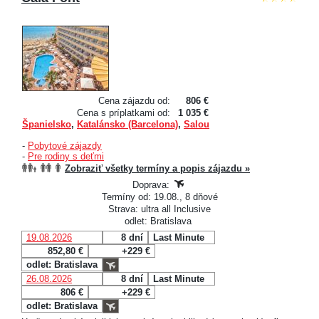
Cena zájazdu od:
806 €
Cena s príplatkami od:
1 035 €
Španielsko
,
Katalánsko (Barcelona)
,
Salou
-
Pobytové zájazdy
-
Pre rodiny s deťmi
Zobraziť všetky termíny a popis zájazdu »
Doprava:
Termíny od: 19.08., 8 dňové
Strava: ultra all Inclusive
odlet: Bratislava
19.08.2026
8 dní
Last Minute
852,80 €
+229 €
odlet: Bratislava
26.08.2026
8 dní
Last Minute
806 €
+229 €
odlet: Bratislava