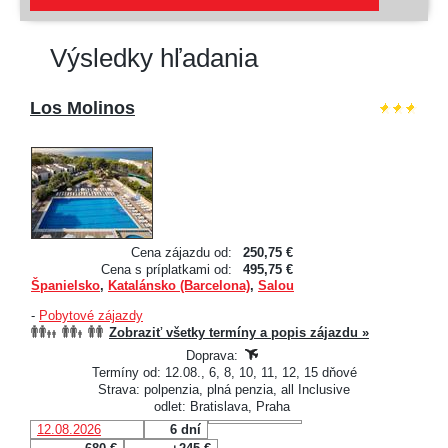
Výsledky hľadania
Los Molinos
Cena zájazdu od:
250,75 €
Cena s príplatkami od:
495,75 €
Španielsko
,
Katalánsko (Barcelona)
,
Salou
-
Pobytové zájazdy
Zobraziť všetky termíny a popis zájazdu »
Doprava:
Termíny od: 12.08., 6, 8, 10, 11, 12, 15 dňové
Strava: polpenzia, plná penzia, all Inclusive
odlet: Bratislava, Praha
12.08.2026
6 dní