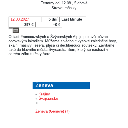
Termíny od: 12.08., 5 dňové
Strava: raňajky
12.08.2027
5 dní
Last Minute
397 €
+0 €
Oblast Francouzských a Švýcarských Alp je pro svůj půvab
obrovským lákadlem. Můžeme shlédnout vysoké zaledněné hory,
skalní masivy, jezera, plesa či dechberoucí soutěsky. Zavítáme
také do hlavního města Švýcarska Bern, který se nachází v
ostrém zákrutu řeky Aare.
Ženeva
«
Krajiny
«
Švajčiarsko
«
Ženeva (Geneve) (7)