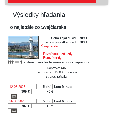
Výsledky hľadania
To najlepšie zo Švajčiarska
Cena zájazdu od:
309 €
Cena s príplatkami od:
309 €
Švajčiarsko
-
Poznávacie zájazdy
-
Eurovíkendy
Zobraziť všetky termíny a popis zájazdu »
Doprava:
Termíny od: 12.08., 5 dňové
Strava: raňajky
12.08.2026
5 dní
Last Minute
309 €
+0 €
26.08.2026
5 dní
Last Minute
387 €
+0 €