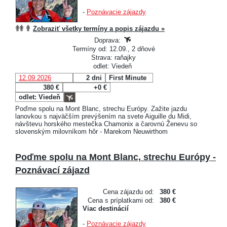
-
Poznávacie zájazdy
Zobraziť všetky termíny a popis zájazdu »
Doprava:
Termíny od: 12.09., 2 dňové
Strava: raňajky
odlet: Viedeň
12.09.2026
2 dni
First Minute
380 €
+0 €
odlet: Viedeň
Poďme spolu na Mont Blanc, strechu Európy. Zažite jazdu
lanovkou s najväčším prevýšením na svete Aiguille du Midi,
návštevu horského mestečka Chamonix a čarovnú Ženevu so
slovenským milovníkom hôr - Marekom Neuwirthom
Poďme spolu na Mont Blanc, strechu Európy -
Poznávací zájazd
Cena zájazdu od:
380 €
Cena s príplatkami od:
380 €
Viac destinácií
-
Poznávacie zájazdy