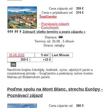
Cena zájazdu od:
359 €
Cena s príplatkami od:
374 €
Švajčiarsko
-
Poznávacie zájazdy
-
Eurovíkendy
Zobraziť všetky termíny a popis zájazdu »
Doprava:
Termíny od: 26.08., 5 dňové
Strava: raňajky
26.08.2026
5 dní
Last Minute
359 €
+15 €
Navštívte krajinu čokolády, hodiniek, syrov, alpských jazier a
rozprávkovej prírody – Švajčiarsko a prekrásny ostrov kvetov
Mainau pri Bodamskom jazere.
Poďme spolu na Mont Blanc, strechu Európy -
Poznávací zájazd
Cena zájazdu od:
380 €