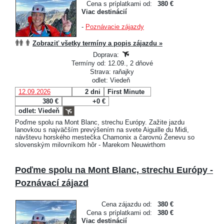
Cena s príplatkami od:
380 €
Viac destinácií
-
Poznávacie zájazdy
Zobraziť všetky termíny a popis zájazdu »
Doprava:
Termíny od: 12.09., 2 dňové
Strava: raňajky
odlet: Viedeň
12.09.2026
2 dni
First Minute
380 €
+0 €
odlet: Viedeň
Poďme spolu na Mont Blanc, strechu Európy. Zažite jazdu
lanovkou s najväčším prevýšením na svete Aiguille du Midi,
návštevu horského mestečka Chamonix a čarovnú Ženevu so
slovenským milovníkom hôr - Marekom Neuwirthom
Poďme spolu na Mont Blanc, strechu Európy -
Poznávací zájazd
Cena zájazdu od:
380 €
Cena s príplatkami od:
380 €
Viac destinácií