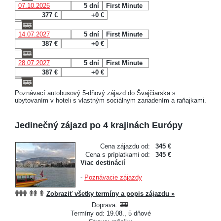
07.10.2026
5 dní
First Minute
377 €
+0 €
14.07.2027
5 dní
First Minute
387 €
+0 €
28.07.2027
5 dní
First Minute
387 €
+0 €
Poznávací autobusový 5-dňový zájazd do Švajčiarska s
ubytovaním v hoteli s vlastným sociálnym zariadením a raňajkami.
Jedinečný zájazd po 4 krajinách Európy
Cena zájazdu od:
345 €
Cena s príplatkami od:
345 €
Viac destinácií
-
Poznávacie zájazdy
Zobraziť všetky termíny a popis zájazdu »
Doprava:
Termíny od: 19.08., 5 dňové