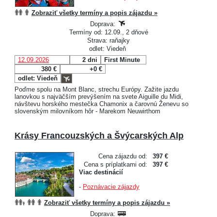
Zobraziť všetky termíny a popis zájazdu »
Doprava:
Termíny od: 12.09., 2 dňové
Strava: raňajky
odlet: Viedeň
12.09.2026
2 dni
First Minute
380 €
+0 €
odlet: Viedeň
Poďme spolu na Mont Blanc, strechu Európy. Zažite jazdu
lanovkou s najväčším prevýšením na svete Aiguille du Midi,
návštevu horského mestečka Chamonix a čarovnú Ženevu so
slovenským milovníkom hôr - Marekom Neuwirthom
Krásy Francouzských a Švýcarských Alp
Cena zájazdu od:
397 €
Cena s príplatkami od:
397 €
Viac destinácií
-
Poznávacie zájazdy
Zobraziť všetky termíny a popis zájazdu »
Doprava: