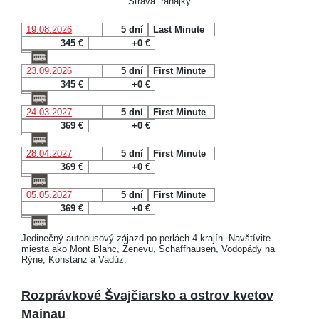
Strava: raňajky
19.08.2026
5 dní
Last Minute
345 €
+0 €
23.09.2026
5 dní
First Minute
345 €
+0 €
24.03.2027
5 dní
First Minute
369 €
+0 €
28.04.2027
5 dní
First Minute
369 €
+0 €
05.05.2027
5 dní
First Minute
369 €
+0 €
Jedinečný autobusový zájazd po perlách 4 krajín. Navštívite
miesta ako Mont Blanc, Ženevu, Schaffhausen, Vodopády na
Rýne, Konstanz a Vadúz.
Rozprávkové Švajčiarsko a ostrov kvetov
Mainau