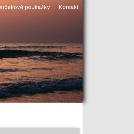
arčekové poukažky
Kontakt