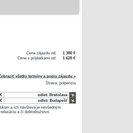
Cena zájazdu od:
1 380 €
Cena s príplatkami od:
1 620 €
Zobraziť všetky termíny a popis zájazdu »
Strava: polpenzia
 €
odlet: Bratislava
 €
odlet: Budapešť
zskom a ich návšteva je nevšedným
 relaxáciu a či dobrodružstvo.