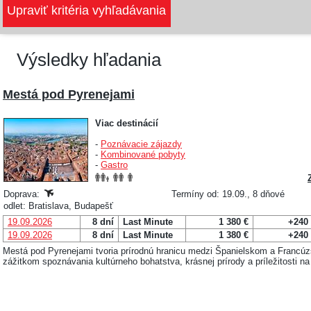
Výsledky hľadania
Mestá pod Pyrenejami
Viac destinácií
-
Poznávacie zájazdy
-
Kombinované pobyty
-
Gastro
Doprava:
Termíny od: 19.09., 8 dňové
odlet: Bratislava, Budapešť
19.09.2026
8 dní
Last Minute
1 380 €
+240
19.09.2026
8 dní
Last Minute
1 380 €
+240
Mestá pod Pyrenejami tvoria prírodnú hranicu medzi Španielskom a Francú
zážitkom spoznávania kultúrneho bohatstva, krásnej prírody a príležitosti na