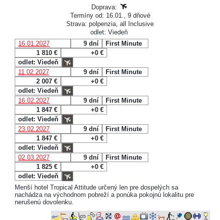
Doprava:
Termíny od: 16.01., 9 dňové
Strava: polpenzia, all Inclusive
odlet: Viedeň
16.01.2027
9 dní
First Minute
1 810 €
+0 €
odlet: Viedeň
11.02.2027
9 dní
First Minute
2 007 €
+0 €
odlet: Viedeň
16.02.2027
9 dní
First Minute
1 847 €
+0 €
odlet: Viedeň
23.02.2027
9 dní
First Minute
1 847 €
+0 €
odlet: Viedeň
02.03.2027
9 dní
First Minute
1 825 €
+0 €
odlet: Viedeň
Menší hotel Tropical Attitude určený len pre dospelých sa
nachádza na východnom pobreží a ponúka pokojnú lokalitu pre
nerušenú dovolenku.