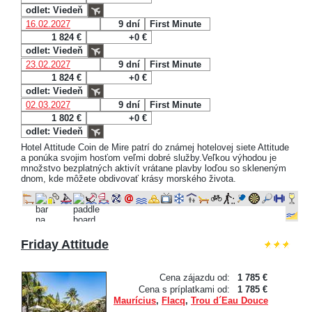
odlet: Viedeň
16.02.2027
9 dní
First Minute
1 824 €
+0 €
odlet: Viedeň
23.02.2027
9 dní
First Minute
1 824 €
+0 €
odlet: Viedeň
02.03.2027
9 dní
First Minute
1 802 €
+0 €
odlet: Viedeň
Hotel Attitude Coin de Mire patrí do známej hotelovej siete Attitude
a ponúka svojim hosťom veľmi dobré služby.Veľkou výhodou je
množstvo bezplatných aktivít vrátane plavby loďou so skleneným
dnom, kde môžete obdivovať krásy morského života.
Friday Attitude
Cena zájazdu od:
1 785 €
Cena s príplatkami od:
1 785 €
Maurícius
,
Flacq
,
Trou d´Eau Douce