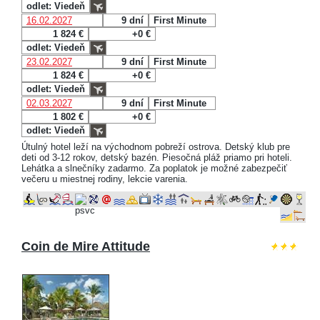
odlet: Viedeň
16.02.2027
9 dní
First Minute
1 824 €
+0 €
odlet: Viedeň
23.02.2027
9 dní
First Minute
1 824 €
+0 €
odlet: Viedeň
02.03.2027
9 dní
First Minute
1 802 €
+0 €
odlet: Viedeň
Útulný hotel leží na východnom pobreží ostrova. Detský klub pre
deti od 3-12 rokov, detský bazén. Piesočná pláž priamo pri hoteli.
Lehátka a slnečníky zadarmo. Za poplatok je možné zabezpečiť
večeru u miestnej rodiny, lekcie varenia.
Coin de Mire Attitude