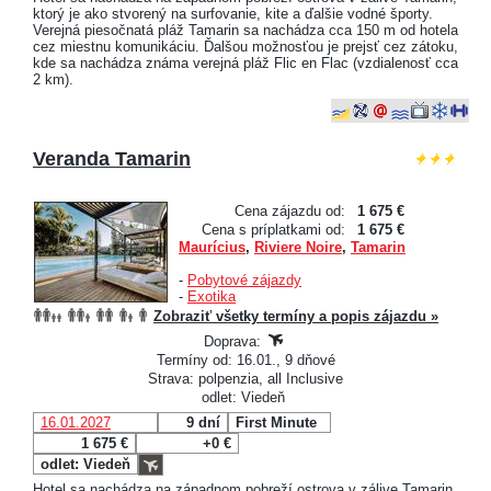
ktorý je ako stvorený na surfovanie, kite a ďalšie vodné športy.
Verejná piesočnatá pláž Tamarin sa nachádza cca 150 m od hotela
cez miestnu komunikáciu. Ďalšou možnosťou je prejsť cez zátoku,
kde sa nachádza známa verejná pláž Flic en Flac (vzdialenosť cca
2 km).
Veranda Tamarin
Cena zájazdu od:
1 675 €
Cena s príplatkami od:
1 675 €
Maurícius
,
Riviere Noire
,
Tamarin
-
Pobytové zájazdy
-
Exotika
Zobraziť všetky termíny a popis zájazdu »
Doprava:
Termíny od: 16.01., 9 dňové
Strava: polpenzia, all Inclusive
odlet: Viedeň
16.01.2027
9 dní
First Minute
1 675 €
+0 €
odlet: Viedeň
Hotel sa nachádza na západnom pobreží ostrova v zálive Tamarin,