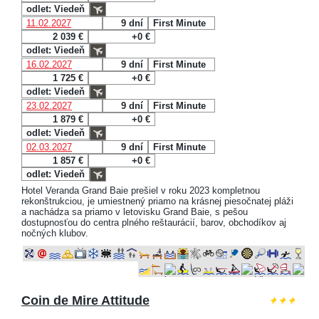
odlet: Viedeň
11.02.2027
9 dní
First Minute
2 039 €
+0 €
odlet: Viedeň
16.02.2027
9 dní
First Minute
1 725 €
+0 €
odlet: Viedeň
23.02.2027
9 dní
First Minute
1 879 €
+0 €
odlet: Viedeň
02.03.2027
9 dní
First Minute
1 857 €
+0 €
odlet: Viedeň
Hotel Veranda Grand Baie prešiel v roku 2023 kompletnou
rekonštrukciou, je umiestnený priamo na krásnej piesočnatej pláži
a nachádza sa priamo v letovisku Grand Baie, s pešou
dostupnosťou do centra plného reštaurácií, barov, obchodíkov aj
nočných klubov.
Coin de Mire Attitude