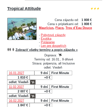
Tropical Attitude
Cena zájazdu od:
1 808 €
Cena s príplatkami od:
1 808 €
Maurícius
,
Flacq
,
Trou d´Eau Douce
-
Pobytové zájazdy
-
Exotika
-
Potápanie
-
Len pre dospelých
Zobraziť všetky termíny a popis zájazdu »
Doprava:
Termíny od: 16.01., 9 dňové
Strava: polpenzia, all Inclusive
odlet: Viedeň
16.01.2027
9 dní
First Minute
1 810 €
+0 €
odlet: Viedeň
11.02.2027
9 dní
First Minute
2 007 €
+0 €
odlet: Viedeň
16.02.2027
9 dní
First Minute
1 847 €
+0 €