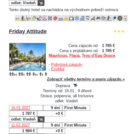
odlet: Viedeň
Tento útulný hotel sa nachádza na východnom pobreží ostrova.
Friday Attitude
Cena zájazdu od:
1 785 €
Cena s príplatkami od:
1 785 €
Maurícius
,
Flacq
,
Trou d´Eau Douce
-
Pobytové zájazdy
-
Exotika
Zobraziť všetky termíny a popis zájazdu »
Doprava:
Termíny od: 16.01., 9 dňové
Strava: polpenzia, all Inclusive
odlet: Viedeň
16.01.2027
9 dní
First Minute
1 787 €
+0 €
odlet: Viedeň
11.02.2027
9 dní
First Minute
1 984 €
+0 €