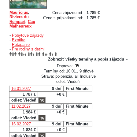
Maurícius
,
Cena zájazdu od:
1 785 €
Riviere du
Cena s príplatkami od:
1 785 €
Rempart
,
Cap
Malheureux
-
Pobytové zájazdy
-
Exotika
-
Potápanie
-
Pre rodiny s deťmi
Zobraziť všetky termíny a popis zájazdu »
Doprava:
Termíny od: 16.01., 9 dňové
Strava: polpenzia, all Inclusive
odlet: Viedeň
16.01.2027
9 dní
First Minute
1 787 €
+0 €
odlet: Viedeň
11.02.2027
9 dní
First Minute
1 984 €
+0 €
odlet: Viedeň
16.02.2027
9 dní
First Minute
1 824 €
+0 €
odlet: Viedeň