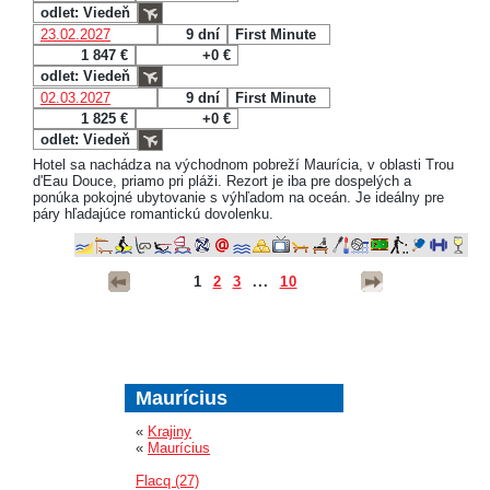
odlet: Viedeň
23.02.2027
9 dní
First Minute
1 847 €
+0 €
odlet: Viedeň
02.03.2027
9 dní
First Minute
1 825 €
+0 €
odlet: Viedeň
Hotel sa nachádza na východnom pobreží Maurícia, v oblasti Trou
d'Eau Douce, priamo pri pláži. Rezort je iba pre dospelých a
ponúka pokojné ubytovanie s výhľadom na oceán. Je ideálny pre
páry hľadajúce romantickú dovolenku.
1
2
3
...
10
Maurícius
«
Krajiny
«
Maurícius
Flacq (27)