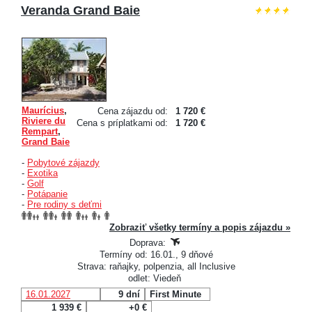
Veranda Grand Baie
Maurícius
,
Cena zájazdu od:
1 720 €
Riviere du
Cena s príplatkami od:
1 720 €
Rempart
,
Grand Baie
-
Pobytové zájazdy
-
Exotika
-
Golf
-
Potápanie
-
Pre rodiny s deťmi
Zobraziť všetky termíny a popis zájazdu »
Doprava:
Termíny od: 16.01., 9 dňové
Strava: raňajky, polpenzia, all Inclusive
odlet: Viedeň
16.01.2027
9 dní
First Minute
1 939 €
+0 €