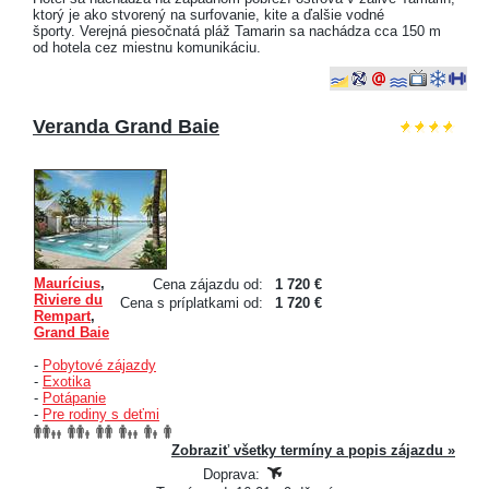
ktorý je ako stvorený na surfovanie, kite a ďalšie vodné
športy. Verejná piesočnatá pláž Tamarin sa nachádza cca 150 m
od hotela cez miestnu komunikáciu.
Veranda Grand Baie
Maurícius
,
Cena zájazdu od:
1 720 €
Riviere du
Cena s príplatkami od:
1 720 €
Rempart
,
Grand Baie
-
Pobytové zájazdy
-
Exotika
-
Potápanie
-
Pre rodiny s deťmi
Zobraziť všetky termíny a popis zájazdu »
Doprava: