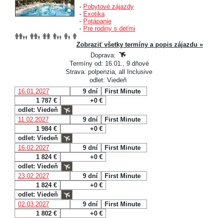
-
Pobytové zájazdy
-
Exotika
-
Potápanie
-
Pre rodiny s deťmi
Zobraziť všetky termíny a popis zájazdu »
Doprava:
Termíny od: 16.01., 9 dňové
Strava: polpenzia, all Inclusive
odlet: Viedeň
16.01.2027
9 dní
First Minute
1 787 €
+0 €
odlet: Viedeň
11.02.2027
9 dní
First Minute
1 984 €
+0 €
odlet: Viedeň
16.02.2027
9 dní
First Minute
1 824 €
+0 €
odlet: Viedeň
23.02.2027
9 dní
First Minute
1 824 €
+0 €
odlet: Viedeň
02.03.2027
9 dní
First Minute
1 802 €
+0 €