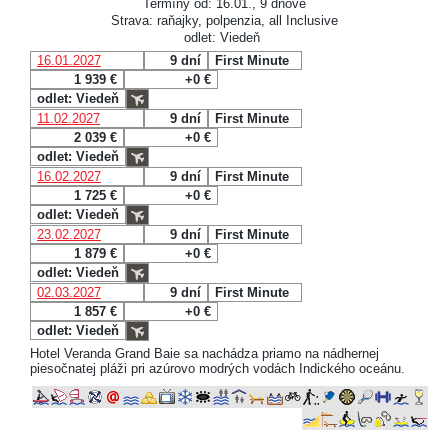
Termíny od: 16.01., 9 dňové
Strava: raňajky, polpenzia, all Inclusive
odlet: Viedeň
16.01.2027
9 dní
First Minute
1 939 €
+0 €
odlet: Viedeň
11.02.2027
9 dní
First Minute
2 039 €
+0 €
odlet: Viedeň
16.02.2027
9 dní
First Minute
1 725 €
+0 €
odlet: Viedeň
23.02.2027
9 dní
First Minute
1 879 €
+0 €
odlet: Viedeň
02.03.2027
9 dní
First Minute
1 857 €
+0 €
odlet: Viedeň
Hotel Veranda Grand Baie sa nachádza priamo na nádhernej
piesočnatej pláži pri azúrovo modrých vodách Indického oceánu.