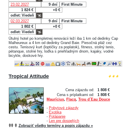
23.02.2027
9 dní
First Minute
1 824 €
+0 €
odlet: Viedeň
02.03.2027
9 dní
First Minute
1 802 €
+0 €
odlet: Viedeň
Útulný hotel po kompletnej renovácii leží iba 1 km od dedinky Cap
Malheureux a 4 km od dedinky Grand Baie. Piesočná pláž cez
cestu. Tenisový kurt (loptičky za poplatok), fitness, stolný tenis,
pétanque, stolné hry, loďka s priehľadným dnom, kajaky, vodné
bicykle, doskové hry.
Tropical Attitude
Cena zájazdu od:
1 808 €
Cena s príplatkami od:
1 808 €
Maurícius
,
Flacq
,
Trou d´Eau Douce
-
Pobytové zájazdy
-
Exotika
-
Potápanie
-
Len pre dospelých
Zobraziť všetky termíny a popis zájazdu »