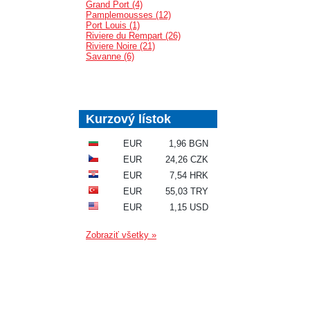
Grand Port (4)
Pamplemousses (12)
Port Louis (1)
Riviere du Rempart (26)
Riviere Noire (21)
Savanne (6)
Kurzový lístok
EUR
1,96 BGN
EUR
24,26 CZK
EUR
7,54 HRK
EUR
55,03 TRY
EUR
1,15 USD
Zobraziť všetky »