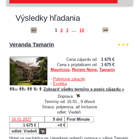
Výsledky hľadania
1
2
3
...
10
Veranda Tamarin
Cena zájazdu od:
1 675 €
Cena s príplatkami od:
1 675 €
Maurícius
,
Riviere Noire
,
Tamarin
-
Pobytové zájazdy
-
Exotika
Zobraziť všetky termíny a popis zájazdu »
Doprava:
Termíny od: 16.01., 9 dňové
Strava: polpenzia, all Inclusive
odlet: Viedeň
16.01.2027
9 dní
First Minute
1 675 €
+0 €
odlet: Viedeň
Hotel sa nachádza na západnom pobreží ostrova v zálive Tamarin,