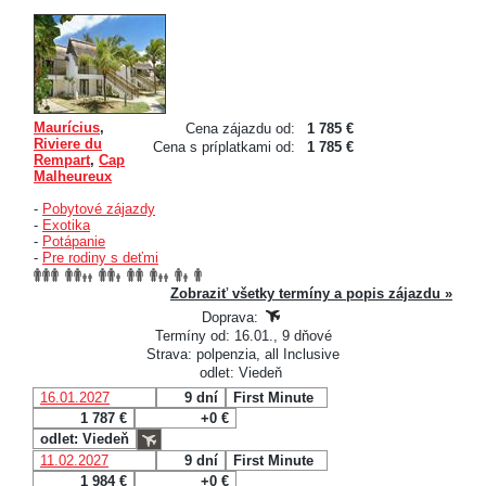
Maurícius
,
Cena zájazdu od:
1 785 €
Riviere du
Cena s príplatkami od:
1 785 €
Rempart
,
Cap
Malheureux
-
Pobytové zájazdy
-
Exotika
-
Potápanie
-
Pre rodiny s deťmi
Zobraziť všetky termíny a popis zájazdu »
Doprava:
Termíny od: 16.01., 9 dňové
Strava: polpenzia, all Inclusive
odlet: Viedeň
16.01.2027
9 dní
First Minute
1 787 €
+0 €
odlet: Viedeň
11.02.2027
9 dní
First Minute
1 984 €
+0 €