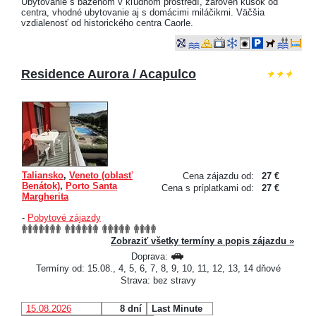
Ubytovanie s bazénom v kľudnom prostredí, zároveň kúsok od
centra, vhodné ubytovanie aj s domácimi miláčikmi. Väčšia
vzdialenosť od historického centra Caorle.
Residence Aurora / Acapulco
Taliansko
,
Veneto (oblasť
Cena zájazdu od:
27 €
Benátok)
,
Porto Santa
Cena s príplatkami od:
27 €
Margherita
-
Pobytové zájazdy
Zobraziť všetky termíny a popis zájazdu »
Doprava:
Termíny od: 15.08., 4, 5, 6, 7, 8, 9, 10, 11, 12, 13, 14 dňové
Strava: bez stravy
15.08.2026
8 dní
Last Minute