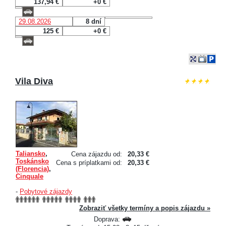
137,94 €
+0 €
29.08.2026
8 dní
125 €
+0 €
Vila Diva
Taliansko
,
Cena zájazdu od:
20,33 €
Toskánsko
Cena s príplatkami od:
20,33 €
(Florencia)
,
Cinquale
-
Pobytové zájazdy
Zobraziť všetky termíny a popis zájazdu »
Doprava: