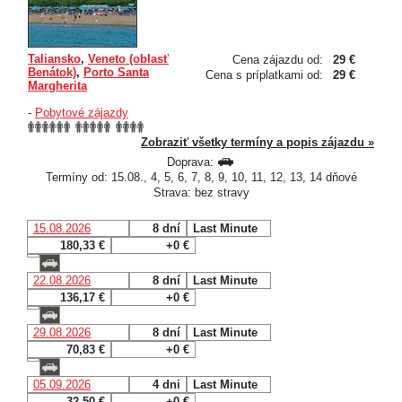
Taliansko
,
Veneto (oblasť
Cena zájazdu od:
29 €
Benátok)
,
Porto Santa
Cena s príplatkami od:
29 €
Margherita
-
Pobytové zájazdy
Zobraziť všetky termíny a popis zájazdu »
Doprava:
Termíny od: 15.08., 4, 5, 6, 7, 8, 9, 10, 11, 12, 13, 14 dňové
Strava: bez stravy
15.08.2026
8 dní
Last Minute
180,33 €
+0 €
22.08.2026
8 dní
Last Minute
136,17 €
+0 €
29.08.2026
8 dní
Last Minute
70,83 €
+0 €
05.09.2026
4 dni
Last Minute
32,50 €
+0 €