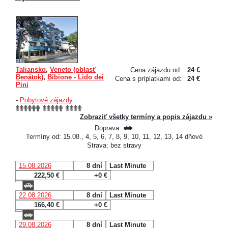
Taliansko
,
Veneto (oblasť
Cena zájazdu od:
24 €
Benátok)
,
Bibione - Lido dei
Cena s príplatkami od:
24 €
Pini
-
Pobytové zájazdy
Zobraziť všetky termíny a popis zájazdu »
Doprava:
Termíny od: 15.08., 4, 5, 6, 7, 8, 9, 10, 11, 12, 13, 14 dňové
Strava: bez stravy
15.08.2026
8 dní
Last Minute
222,50 €
+0 €
22.08.2026
8 dní
Last Minute
166,40 €
+0 €
29.08.2026
8 dní
Last Minute