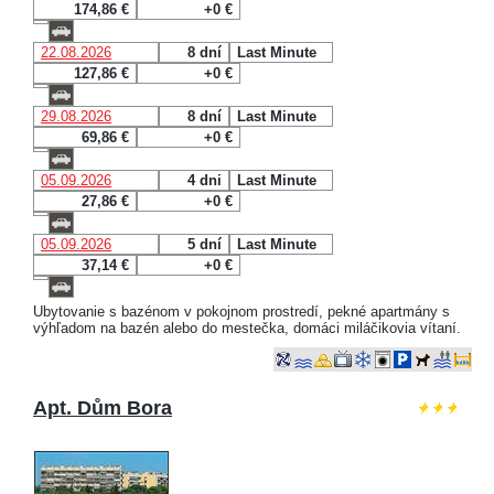
174,86 €
+0 €
22.08.2026
8 dní
Last Minute
127,86 €
+0 €
29.08.2026
8 dní
Last Minute
69,86 €
+0 €
05.09.2026
4 dni
Last Minute
27,86 €
+0 €
05.09.2026
5 dní
Last Minute
37,14 €
+0 €
Ubytovanie s bazénom v pokojnom prostredí, pekné apartmány s
výhľadom na bazén alebo do mestečka, domáci miláčikovia vítaní.
Apt. Dům Bora