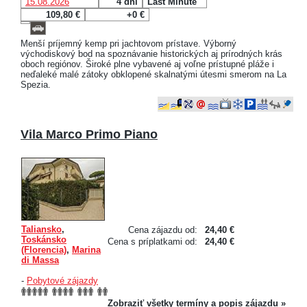
15.08.2026
4 dni
Last Minute
109,80 €
+0 €
Menší príjemný kemp pri jachtovom prístave. Výborný
východiskový bod na spoznávanie historických aj prírodných krás
oboch regiónov. Široké plne vybavené aj voľne prístupné pláže i
neďaleké malé zátoky obklopené skalnatými útesmi smerom na La
Spezia.
Vila Marco Primo Piano
Taliansko
,
Cena zájazdu od:
24,40 €
Toskánsko
Cena s príplatkami od:
24,40 €
(Florencia)
,
Marina
di Massa
-
Pobytové zájazdy
Zobraziť všetky termíny a popis zájazdu »