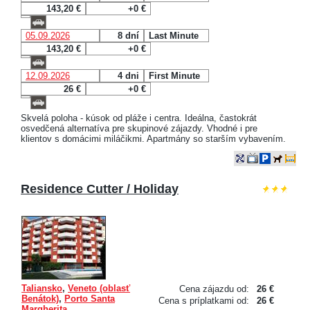
143,20 €
+0 €
05.09.2026
8 dní
Last Minute
143,20 €
+0 €
12.09.2026
4 dni
First Minute
26 €
+0 €
Skvelá poloha - kúsok od pláže i centra. Ideálna, častokrát
osvedčená alternatíva pre skupinové zájazdy. Vhodné i pre
klientov s domácimi miláčikmi. Apartmány so starším vybavením.
Residence Cutter / Holiday
Taliansko
,
Veneto (oblasť
Cena zájazdu od:
26 €
Benátok)
,
Porto Santa
Cena s príplatkami od:
26 €
Margherita