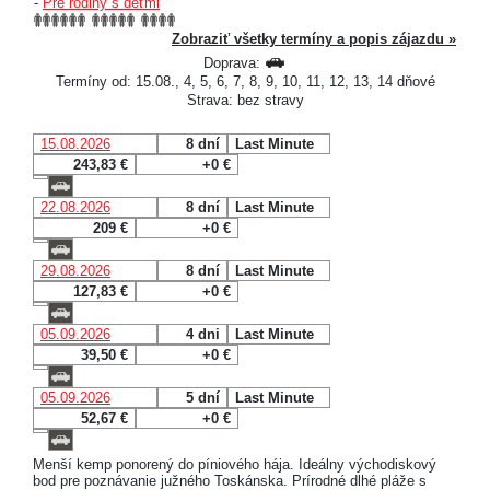
-
Pre rodiny s deťmi
Zobraziť všetky termíny a popis zájazdu »
Doprava:
Termíny od: 15.08., 4, 5, 6, 7, 8, 9, 10, 11, 12, 13, 14 dňové
Strava: bez stravy
15.08.2026
8 dní
Last Minute
243,83 €
+0 €
22.08.2026
8 dní
Last Minute
209 €
+0 €
29.08.2026
8 dní
Last Minute
127,83 €
+0 €
05.09.2026
4 dni
Last Minute
39,50 €
+0 €
05.09.2026
5 dní
Last Minute
52,67 €
+0 €
Menší kemp ponorený do píniového hája. Ideálny východiskový
bod pre poznávanie južného Toskánska. Prírodné dlhé pláže s