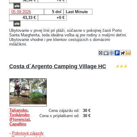
05.09.2026
5 dní
Last Minute
43,33 €
+0 €
Ubytovanie v prvej línii pri pláži, súčasne v pokojnej časti Porto
Santa Margherita, teda ideálna voľba aj pre rodiny s malými deťmi.
Ubytovanie vhodné i pre klientov cestujúcich s domácimi
miláčikmi.
Costa d´Argento Camping Village HC
Taliansko
,
Cena zájazdu od:
30 €
Toskánsko
Cena s príplatkami od:
30 €
(Florencia)
,
Capalbio
-
Pobytové zájazdy