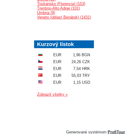
Toskánsko (Florencia) (153)
Trentino-Alto Adige (101)
Umbria (9)
Veneto (oblasť Benátok) (1431)
Kurzový lístok
EUR
1,96 BGN
EUR
24,26 CZK
EUR
7,54 HRK
EUR
55,03 TRY
EUR
1,15 USD
Zobraziť všetky »
Generované systémom
ProfiTour