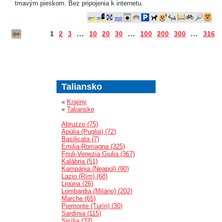
tmavým pieskom. Bez pripojenia k internetu.
1
2
3
...
10
20
30
...
100
200
300
...
316
Taliansko
«
Krajiny
«
Taliansko
Abruzzo (75)
Apúlia (Puglia) (72)
Basilicata (7)
Emilia-Romagna (325)
Friuli-Venezia Giulia (367)
Kalábria (51)
Kampánia (Neapol) (90)
Lazio (Rím) (68)
Ligúria (26)
Lombardia (Miláno) (202)
Marche (65)
Piemonte (Turín) (30)
Sardínia (115)
Sicília (32)