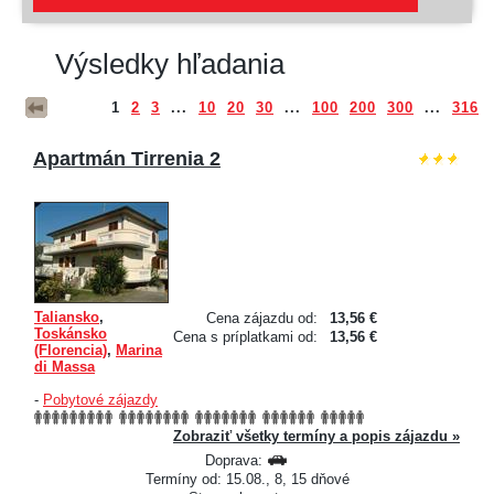
Výsledky hľadania
1
2
3
...
10
20
30
...
100
200
300
...
316
Apartmán Tirrenia 2
Taliansko
,
Cena zájazdu od:
13,56 €
Toskánsko
Cena s príplatkami od:
13,56 €
(Florencia)
,
Marina
di Massa
-
Pobytové zájazdy
Zobraziť všetky termíny a popis zájazdu »
Doprava:
Termíny od: 15.08., 8, 15 dňové