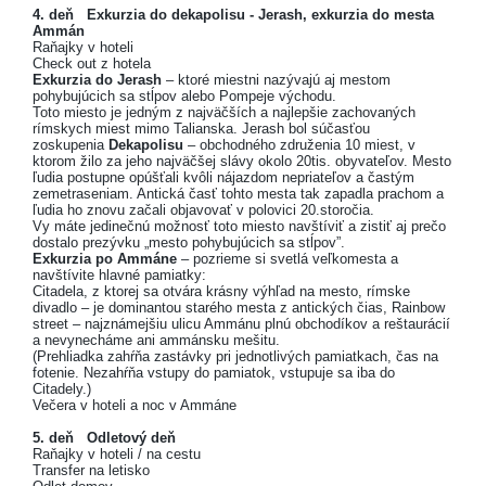
4. deň Exkurzia do dekapolisu - Jerash, exkurzia do mesta
Ammán
Raňajky v hoteli
Check out z hotela
Exkurzia do Jerash
– ktoré miestni nazývajú aj mestom
pohybujúcich sa stĺpov alebo Pompeje východu.
Toto miesto je jedným z najväčších a najlepšie zachovaných
rímskych miest mimo Talianska. Jerash bol súčasťou
zoskupenia
Dekapolisu
– obchodného združenia 10 miest, v
ktorom žilo za jeho najväčšej slávy okolo 20tis. obyvateľov. Mesto
ľudia postupne opúšťali kvôli nájazdom nepriateľov a častým
zemetraseniam. Antická časť tohto mesta tak zapadla prachom a
ľudia ho znovu začali objavovať v polovici 20.storočia.
Vy máte jedinečnú možnosť toto miesto navštíviť a zistiť aj prečo
dostalo prezývku „mesto pohybujúcich sa stĺpov”.
Exkurzia po Ammáne
– pozrieme si svetlá veľkomesta a
navštívite hlavné pamiatky:
Citadela, z ktorej sa otvára krásny výhľad na mesto, rímske
divadlo – je dominantou starého mesta z antických čias, Rainbow
street – najznámejšiu ulicu Ammánu plnú obchodíkov a reštaurácií
a nevynecháme ani ammánsku mešitu.
(Prehliadka zahŕňa zastávky pri jednotlivých pamiatkach, čas na
fotenie. Nezahŕňa vstupy do pamiatok, vstupuje sa iba do
Citadely.)
Večera v hoteli a noc v Ammáne
5. deň Odletový deň
Raňajky v hoteli / na cestu
Transfer na letisko