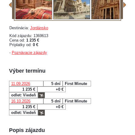
Destinácia:
Jordánsko
Kód zájazdu: 1369613
Cena od:
1 235 €
Príplatky od:
0 €
-
Poznávacie zájazdy
Výber termínu
11.09.2026
5 dní
First Minute
1 235 €
+0 €
odlet: Viedeň
16.10.2026
5 dní
First Minute
1 235 €
+0 €
odlet: Viedeň
Popis zájazdu