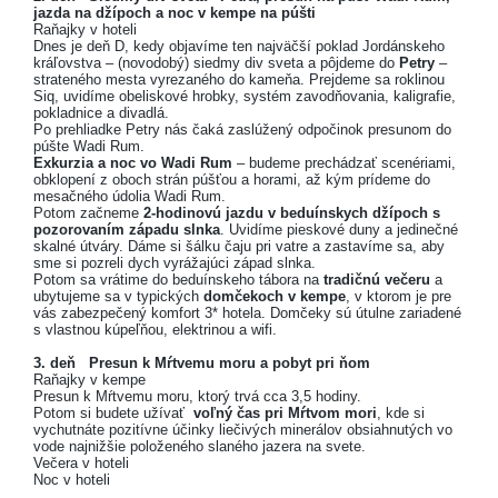
jazda na džípoch a noc v kempe na púšti
Raňajky v hoteli
Dnes je deň D, kedy objavíme ten najväčší poklad Jordánskeho
kráľovstva – (novodobý) siedmy div sveta a pôjdeme do
Petry
–
strateného mesta vyrezaného do kameňa. Prejdeme sa roklinou
Siq, uvidíme obeliskové hrobky, systém zavodňovania, kaligrafie,
pokladnice a divadlá.
Po prehliadke Petry nás čaká zaslúžený odpočinok presunom do
púšte Wadi Rum.
Exkurzia a noc vo Wadi Rum
– budeme prechádzať scenériami,
obklopení z oboch strán púšťou a horami, až kým prídeme do
mesačného údolia Wadi Rum.
Potom začneme
2-hodinovú jazdu v beduínskych džípoch s
pozorovaním západu slnka
. Uvidíme pieskové duny a jedinečné
skalné útváry. Dáme si šálku čaju pri vatre a zastavíme sa, aby
sme si pozreli dych vyrážajúci západ slnka.
Potom sa vrátime do beduínskeho tábora na
tradičnú večeru
a
ubytujeme sa v typických
domčekoch v kempe
, v ktorom je pre
vás zabezpečený komfort 3* hotela. Domčeky sú útulne zariadené
s vlastnou kúpeľňou, elektrinou a wifi.
3. deň Presun k Mŕtvemu moru a pobyt pri ňom
Raňajky v kempe
Presun k Mŕtvemu moru, ktorý trvá cca 3,5 hodiny.
Potom si budete užívať
voľný čas pri Mŕtvom mori
, kde si
vychutnáte pozitívne účinky liečivých minerálov obsiahnutých vo
vode najnižšie položeného slaného jazera na svete.
Večera v hoteli
Noc v hoteli