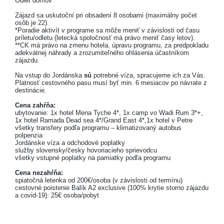
Odlet domov
Zájazd sa uskutoční pri obsadení 8 osobami (maximálny počet
osôb je 22).
*Poradie aktivít v programe sa môže meniť v závislosti od času
príletu/odletu (letecká spoločnosť má právo meniť časy letov).
**CK má právo na zmenu hotela, úpravu programu, za predpokladu
adekvátnej náhrady a zrozumiteľného ohlásenia účastníkom
zájazdu.
Na vstup do Jordánska
sú
potrebné víza, spracujeme ich za Vás.
Platnosť cestovného pasu musí byť min. 6 mesiacov po návrate z
destinácie.
Cena zahŕňa:
ubytovanie: 1x hotel Mena Tyche 4*, 1x camp vo Wadi Rum 3*+,
1x hotel Ramada Dead sea 4*/Grand East 4*,1x hotel v Petre
všetky transfery podľa programu – klimatizovaný autobus
polpenzia
Jordánske víza a odchodové poplatky
služby slovensky/česky hovoriacieho sprievodcu
všetky vstupné poplatky na pamiatky podľa programu
Cena nezahŕňa:
spiatočná letenka od 200€/osoba (v závislosti od termínu)
cestovné poistenie Balík A2 exclusive (100% krytie storno zájazdu
a covid-19): 25€ osoba/pobyt