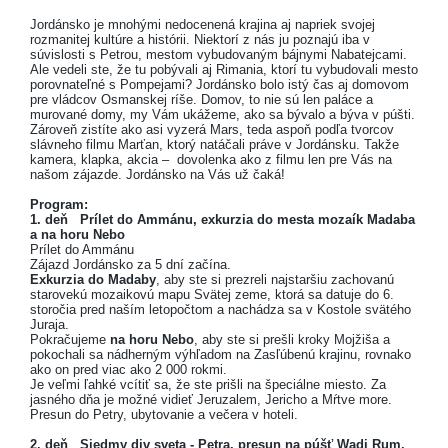
Jordánsko je mnohými nedocenená krajina aj napriek svojej
rozmanitej kultúre a histórii. Niektorí z nás ju poznajú iba v
súvislosti s Petrou, mestom vybudovaným bájnymi Nabatejcami.
Ale vedeli ste, že tu pobývali aj Rimania, ktorí tu vybudovali mesto
porovnateľné s Pompejami? Jordánsko bolo istý čas aj domovom
pre vládcov Osmanskej ríše. Domov, to nie sú len paláce a
murované domy, my Vám ukážeme, ako sa bývalo a býva v púšti.
Zároveň zistíte ako asi vyzerá Mars, teda aspoň podľa tvorcov
slávneho filmu Marťan, ktorý natáčali práve v Jordánsku. Takže
kamera, klapka, akcia – dovolenka ako z filmu len pre Vás na
našom zájazde. Jordánsko na Vás už čaká!
Program:
1. deň Prílet do Ammánu, exkurzia do mesta mozaík Madaba
a na horu Nebo
Prílet do Ammánu
Zájazd Jordánsko za 5 dní začína.
Exkurzia do Madaby
, aby ste si prezreli najstaršiu zachovanú
starovekú mozaikovú mapu Svätej zeme, ktorá sa datuje do 6.
storočia pred naším letopočtom a nachádza sa v Kostole svätého
Juraja.
Pokračujeme
na horu Nebo
, aby ste si prešli kroky Mojžiša a
pokochali sa nádherným výhľadom na Zasľúbenú krajinu, rovnako
ako on pred viac ako 2 000 rokmi.
Je veľmi ľahké vcítiť sa, že ste prišli na špeciálne miesto. Za
jasného dňa je možné vidieť Jeruzalem, Jericho a Mŕtve more.
Presun do Petry, ubytovanie a večera v hoteli.
2. deň Siedmy div sveta - Petra, presun na púšť Wadi Rum,