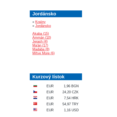
Jordánsko
«
Krajiny
«
Jordánsko
Akaba (15)
Ammán (10)
Jerash (4)
Ma'án (17)
Madaba (8)
Mŕtve More (6)
Kurzový lístok
EUR
1,96 BGN
EUR
24,20 CZK
EUR
7,54 HRK
EUR
54,97 TRY
EUR
1,16 USD