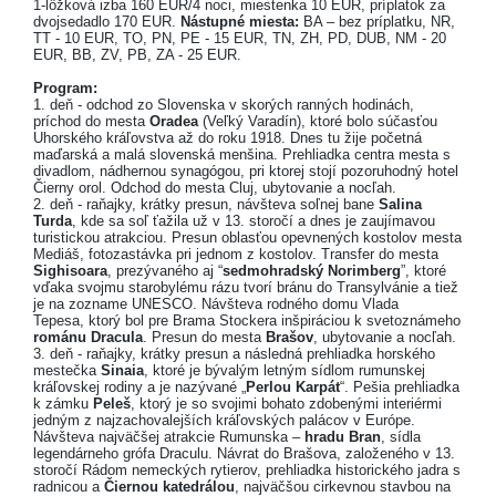
1-lôžková izba 160 EUR/4 noci, miestenka 10 EUR, príplatok za
dvojsedadlo 170 EUR.
Nástupné miesta:
BA – bez príplatku, NR,
TT - 10 EUR, TO, PN, PE - 15 EUR, TN, ZH, PD, DUB, NM - 20
EUR, BB, ZV, PB, ZA - 25 EUR.
Program:
1. deň - odchod zo Slovenska v skorých ranných hodinách,
príchod do mesta
Oradea
(Veľký Varadín), ktoré bolo súčasťou
Uhorského kráľovstva až do roku 1918. Dnes tu žije početná
maďarská a malá slovenská menšina. Prehliadka centra mesta s
divadlom, nádhernou synagógou, pri ktorej stojí pozoruhodný hotel
Čierny orol. Odchod do mesta Cluj, ubytovanie a nocľah.
2. deň - raňajky, krátky presun, návšteva soľnej bane
Salina
Turda
, kde sa soľ ťažila už v 13. storočí a dnes je zaujímavou
turistickou atrakciou. Presun oblasťou opevnených kostolov mesta
Mediáš, fotozastávka pri jednom z kostolov. Transfer do mesta
Sighisoara
, prezývaného aj “
sedmohradský Norimberg
”, ktoré
vďaka svojmu starobylému rázu tvorí bránu do Transylvánie a tiež
je na zozname UNESCO. Návšteva rodného domu Vlada
Tepesa, ktorý bol pre Brama Stockera inšpiráciou k svetoznámeho
románu Dracula
. Presun do mesta
Brašov
, ubytovanie a nocľah.
3. deň - raňajky, krátky presun a následná prehliadka horského
mestečka
Sinaia
, ktoré je bývalým letným sídlom rumunskej
kráľovskej rodiny a je nazývané „
Perlou Karpát
“. Pešia prehliadka
k zámku
Peleš
, ktorý je so svojimi bohato zdobenými interiérmi
jedným z najzachovalejších kráľovských palácov v Európe.
Návšteva najväčšej atrakcie Rumunska –
hradu Bran
, sídla
legendárneho grófa Draculu. Návrat do Brašova, založeného v 13.
storočí Rádom nemeckých rytierov, prehliadka historického jadra s
radnicou a
Čiernou katedrálou
, najväčšou cirkevnou stavbou na