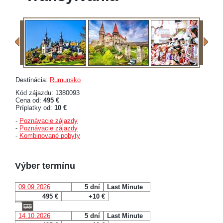
Destinácia:
Rumunsko
Kód zájazdu: 1380093
Cena od:
495 €
Príplatky od:
10 €
-
Poznávacie zájazdy
-
Poznávacie zájazdy
-
Kombinované pobyty
Výber termínu
09.09.2026
5 dní
Last Minute
495 €
+10 €
14.10.2026
5 dní
Last Minute