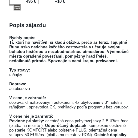
495 €
+10 €
Popis zájazdu
Rýchly popis:
Tí, ktorí ho navštívili si kladú otázku, prečo až teraz. Tajuplné
Rumunsko nadchne každého cestovateľa a učaruje svojou
bohatou históriou a nezabudnuteľnou atmosférou. Výnimočné
miesta opradené povesťami, pompézny hrad Peleš,
nedotknutá príroda. Spoznajte s nami krajnu prekvapení.
Typ stravy:
raňajky
Doprava:
autobusová
V cene je zahrnuté:
doprava klimatizovaným autokarom, 4x ubytovanie v 3* hoteli s
raňajkami, sprievodca CK, prehliadky podľa programu bez vstupov.
V cene nie je zahrnuté:
Povinné príplatky:
orientačná cena pobytovej taxy 2 EUR/os./noc
(platba na mieste ).
Odporúčaný doplatok
: komplexné cestovné
poistenie KOMFORT alebo poistenie PLUS, orientačná cena
vstupov 50 EUR/os. (platba na mieste v RON).
Ostatné doplatky: