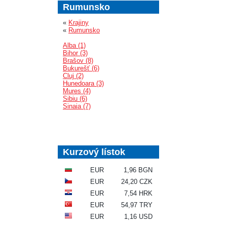
Rumunsko
«
Krajiny
«
Rumunsko
Alba (1)
Bihor (3)
Brašov (8)
Bukurešť (6)
Cluj (2)
Hunedoara (3)
Mures (4)
Sibiu (6)
Sinaia (7)
Kurzový lístok
EUR
1,96 BGN
EUR
24,20 CZK
EUR
7,54 HRK
EUR
54,97 TRY
EUR
1,16 USD