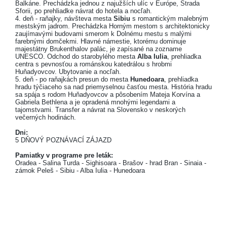
Balkáne. Prechádzka jednou z najužších ulíc v Európe, Strada
Sforii, po prehliadke návrat do hotela a nocľah.
4. deň - raňajky, návšteva mesta
Sibiu
s romantickým malebným
mestským jadrom. Prechádzka Horným mestom s architektonicky
zaujímavými budovami smerom k Dolnému mestu s malými
farebnými domčekmi. Hlavné námestie, ktorému dominuje
majestátny Brukenthalov palác, je zapísané na zozname
UNESCO. Odchod do starobylého mesta
Alba Iulia
, prehliadka
centra s pevnosťou a románskou katedrálou s hrobmi
Huňadyovcov. Ubytovanie a nocľah.
5. deň - po raňajkách presun do mesta
Hunedoara
, prehliadka
hradu týčiaceho sa nad priemyselnou časťou mesta. História hradu
sa spája s rodom Huňadyovcov a pôsobením Mateja Korvína a
Gabriela Bethlena a je opradená mnohými legendami a
tajomstvami. Transfer a návrat na Slovensko v neskorých
večerných hodinách.
Dni:
5 DŇOVÝ POZNÁVACÍ ZÁJAZD
Pamiatky v programe pre leták:
Oradea - Salina Turda - Sighisoara - Brašov - hrad Bran - Sinaia -
zámok Peleš - Sibiu - Alba Iulia - Hunedoara