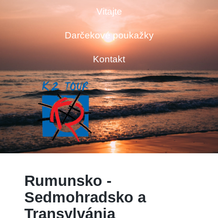
Vitajte
Darčekové poukažky
Kontakt
Rumunsko -
Sedmohradsko a
Transylvánia