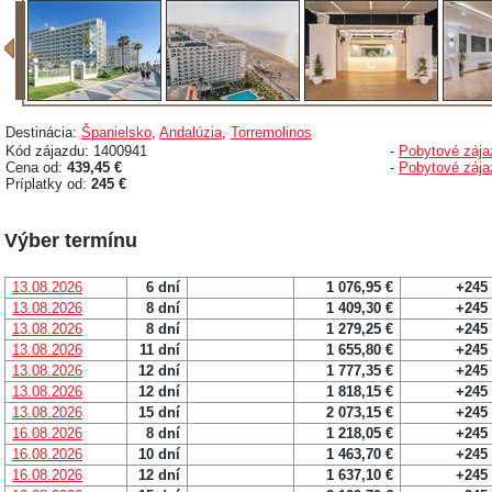
Destinácia:
Španielsko
,
Andalúzia
,
Torremolinos
Kód zájazdu: 1400941
-
Pobytové zája
Cena od:
439,45 €
-
Pobytové zája
Príplatky od:
245 €
Výber termínu
13.08.2026
6 dní
1 076,95 €
+245
13.08.2026
8 dní
1 409,30 €
+245
13.08.2026
8 dní
1 279,25 €
+245
13.08.2026
11 dní
1 655,80 €
+245
13.08.2026
12 dní
1 777,35 €
+245
13.08.2026
12 dní
1 818,15 €
+245
13.08.2026
15 dní
2 073,15 €
+245
16.08.2026
8 dní
1 218,05 €
+245
16.08.2026
10 dní
1 463,70 €
+245
16.08.2026
12 dní
1 637,10 €
+245