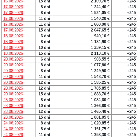
16.08.2026
15 dní
2 109,70 €
+245
17.08.2026
8 dní
1 244,40 €
+245
17.08.2026
8 dní
1 524,05 €
+245
17.08.2026
11 dní
1 540,20 €
+245
17.08.2026
11 dní
1 660,90 €
+245
17.08.2026
15 dní
2 047,65 €
+245
18.08.2026
6 dní
940,10 €
+245
18.08.2026
8 dní
1 184,90 €
+245
18.08.2026
10 dní
1 359,15 €
+245
18.08.2026
15 dní
2 113,10 €
+245
20.08.2026
6 dní
903,55 €
+245
20.08.2026
8 dní
1 077,80 €
+245
20.08.2026
8 dní
1 249,50 €
+245
20.08.2026
11 dní
1 548,70 €
+245
20.08.2026
12 dní
1 585,25 €
+245
20.08.2026
12 dní
1 785,85 €
+245
20.08.2026
15 dní
1 888,70 €
+245
23.08.2026
8 dní
1 084,60 €
+245
23.08.2026
10 dní
1 366,80 €
+245
23.08.2026
12 dní
1 465,40 €
+245
23.08.2026
15 dní
1 881,05 €
+245
24.08.2026
8 dní
1 020,85 €
+245
24.08.2026
8 dní
1 151,75 €
+245
24.08.2026
11 dní
1 358,30 €
+245