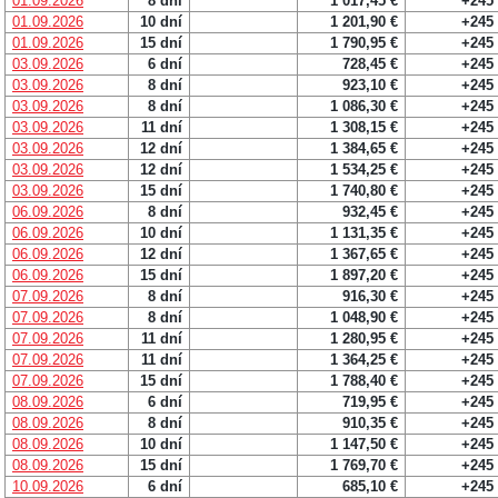
01.09.2026
8 dní
1 017,45 €
+245
01.09.2026
10 dní
1 201,90 €
+245
01.09.2026
15 dní
1 790,95 €
+245
03.09.2026
6 dní
728,45 €
+245
03.09.2026
8 dní
923,10 €
+245
03.09.2026
8 dní
1 086,30 €
+245
03.09.2026
11 dní
1 308,15 €
+245
03.09.2026
12 dní
1 384,65 €
+245
03.09.2026
12 dní
1 534,25 €
+245
03.09.2026
15 dní
1 740,80 €
+245
06.09.2026
8 dní
932,45 €
+245
06.09.2026
10 dní
1 131,35 €
+245
06.09.2026
12 dní
1 367,65 €
+245
06.09.2026
15 dní
1 897,20 €
+245
07.09.2026
8 dní
916,30 €
+245
07.09.2026
8 dní
1 048,90 €
+245
07.09.2026
11 dní
1 280,95 €
+245
07.09.2026
11 dní
1 364,25 €
+245
07.09.2026
15 dní
1 788,40 €
+245
08.09.2026
6 dní
719,95 €
+245
08.09.2026
8 dní
910,35 €
+245
08.09.2026
10 dní
1 147,50 €
+245
08.09.2026
15 dní
1 769,70 €
+245
10.09.2026
6 dní
685,10 €
+245