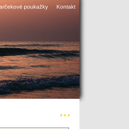
arčekové poukažky
Kontakt