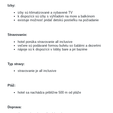
Izby:
izby sú klimatizované a vybavené TV
k dispozícii sú izby s výhľadom na more a balkónom
existuje možnosť pridať detskú postieľku na požiadanie
Stravovanie:
hotel ponúka stravovanie all inclusive
večere sú podávané formou bufetu so šalátmi a dezertmi
nápoje sú k dispozícii v lobby bare a pri bazéne
Typ stravy:
stravovanie je all inclusive
Pláž:
hotel sa nachádza približne 500 m od pláže
Doprava: