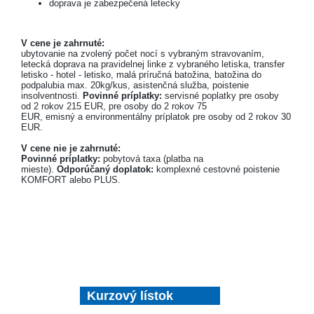
doprava je zabezpečená letecky
V cene je zahrnuté:
ubytovanie na zvolený počet nocí s vybraným stravovaním,
letecká doprava na pravidelnej linke z vybraného letiska, transfer
letisko - hotel - letisko, malá príručná batožina, batožina do
podpalubia max. 20kg/kus, asistenčná služba, poistenie
insolventnosti.
Povinné príplatky:
servisné poplatky pre osoby
od 2 rokov 215 EUR, pre osoby do 2 rokov 75
EUR, emisný a environmentálny príplatok pre osoby od 2 rokov 30
EUR.
V cene nie je zahrnuté:
Povinné príplatky:
pobytová taxa (platba na
mieste).
Odporúčaný doplatok:
komplexné cestovné poistenie
KOMFORT alebo PLUS.
Kurzový lístok