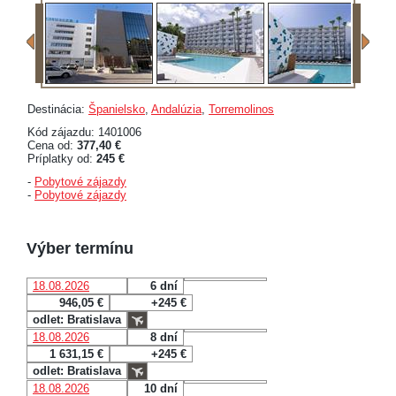
Destinácia:
Španielsko
,
Andalúzia
,
Torremolinos
Kód zájazdu: 1401006
Cena od:
377,40 €
Príplatky od:
245 €
-
Pobytové zájazdy
-
Pobytové zájazdy
Výber termínu
18.08.2026
6 dní
946,05 €
+245 €
odlet: Bratislava
18.08.2026
8 dní
1 631,15 €
+245 €
odlet: Bratislava
18.08.2026
10 dní