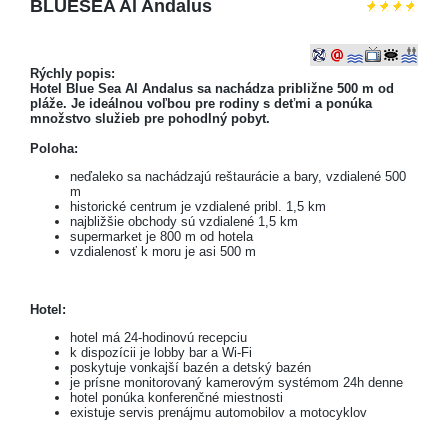
BLUESEA Al Andalus
Rýchly popis:
Hotel Blue Sea Al Andalus sa nachádza približne 500 m od
pláže. Je ideálnou voľbou pre rodiny s deťmi a ponúka
množstvo služieb pre pohodlný pobyt.
Poloha:
neďaleko sa nachádzajú reštaurácie a bary, vzdialené 500
m
historické centrum je vzdialené pribl. 1,5 km
najbližšie obchody sú vzdialené 1,5 km
supermarket je 800 m od hotela
vzdialenosť k moru je asi 500 m
Hotel:
hotel má 24-hodinovú recepciu
k dispozícii je lobby bar a Wi-Fi
poskytuje vonkajší bazén a detský bazén
je prísne monitorovaný kamerovým systémom 24h denne
hotel ponúka konferenčné miestnosti
existuje servis prenájmu automobilov a motocyklov