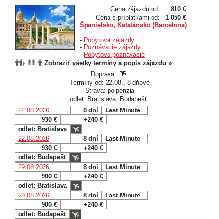
Cena zájazdu od:
810 €
Cena s príplatkami od:
1 050 €
Španielsko
,
Katalánsko (Barcelona)
-
Pobytové zájazdy
-
Poznávacie zájazdy
-
Pobytovo-poznávacie
Zobraziť všetky termíny a popis zájazdu »
Doprava:
Termíny od: 22.08., 8 dňové
Strava: polpenzia
odlet: Bratislava, Budapešť
22.08.2026
8 dní
Last Minute
930 €
+240 €
odlet: Bratislava
22.08.2026
8 dní
Last Minute
930 €
+240 €
odlet: Budapešť
29.08.2026
8 dní
Last Minute
900 €
+240 €
odlet: Bratislava
29.08.2026
8 dní
Last Minute
900 €
+240 €
odlet: Budapešť