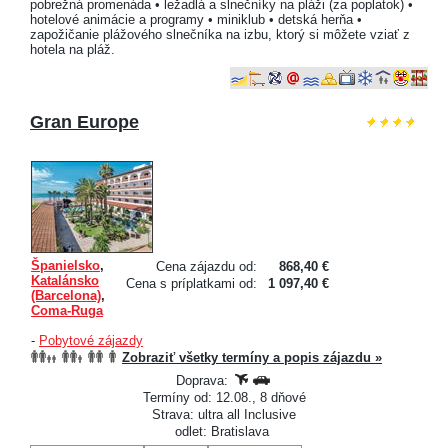
pobrežná promenáda • ležadlá a slnečníky na pláži (za poplatok) •
hotelové animácie a programy • miniklub • detská herňa •
zapožičanie plážového slnečníka na izbu, ktorý si môžete vziať z
hotela na pláž.
Gran Europe
Španielsko
,
Cena zájazdu od:
868,40 €
Katalánsko
Cena s príplatkami od:
1 097,40 €
(Barcelona)
,
Coma-Ruga
-
Pobytové zájazdy
Zobraziť všetky termíny a popis zájazdu »
Doprava:
Termíny od: 12.08., 8 dňové
Strava: ultra all Inclusive
odlet: Bratislava