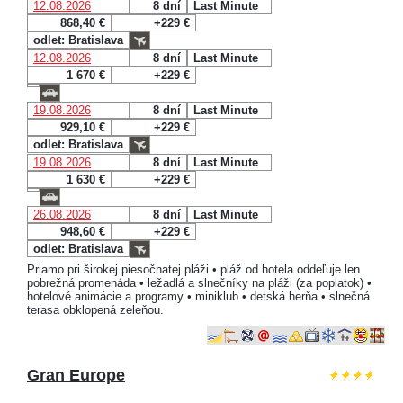
12.08.2026
8 dní
Last Minute
868,40 €
+229 €
odlet: Bratislava
12.08.2026
8 dní
Last Minute
1 670 €
+229 €
19.08.2026
8 dní
Last Minute
929,10 €
+229 €
odlet: Bratislava
19.08.2026
8 dní
Last Minute
1 630 €
+229 €
26.08.2026
8 dní
Last Minute
948,60 €
+229 €
odlet: Bratislava
Priamo pri širokej piesočnatej pláži • pláž od hotela oddeľuje len
pobrežná promenáda • ležadlá a slnečníky na pláži (za poplatok) •
hotelové animácie a programy • miniklub • detská herňa • slnečná
terasa obklopená zeleňou.
Gran Europe