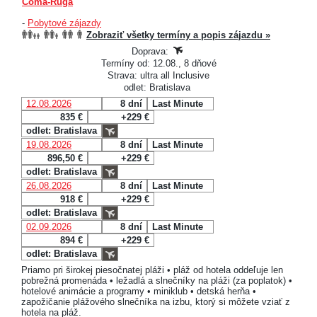
Coma-Ruga
-
Pobytové zájazdy
Zobraziť všetky termíny a popis zájazdu »
Doprava:
Termíny od: 12.08., 8 dňové
Strava: ultra all Inclusive
odlet: Bratislava
12.08.2026
8 dní
Last Minute
835 €
+229 €
odlet: Bratislava
19.08.2026
8 dní
Last Minute
896,50 €
+229 €
odlet: Bratislava
26.08.2026
8 dní
Last Minute
918 €
+229 €
odlet: Bratislava
02.09.2026
8 dní
Last Minute
894 €
+229 €
odlet: Bratislava
Priamo pri širokej piesočnatej pláži • pláž od hotela oddeľuje len
pobrežná promenáda • ležadlá a slnečníky na pláži (za poplatok) •
hotelové animácie a programy • miniklub • detská herňa •
zapožičanie plážového slnečníka na izbu, ktorý si môžete vziať z
hotela na pláž.