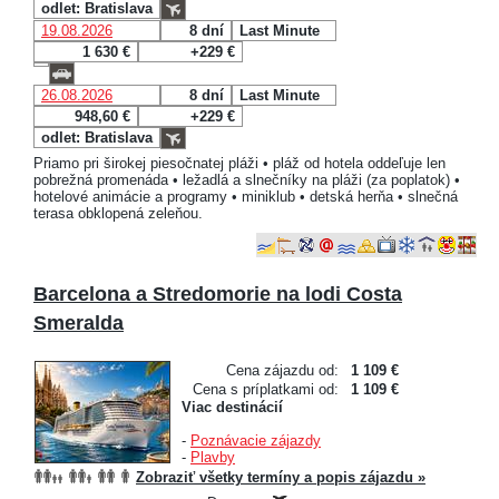
odlet: Bratislava
19.08.2026
8 dní
Last Minute
1 630 €
+229 €
26.08.2026
8 dní
Last Minute
948,60 €
+229 €
odlet: Bratislava
Priamo pri širokej piesočnatej pláži • pláž od hotela oddeľuje len
pobrežná promenáda • ležadlá a slnečníky na pláži (za poplatok) •
hotelové animácie a programy • miniklub • detská herňa • slnečná
terasa obklopená zeleňou.
Barcelona a Stredomorie na lodi Costa
Smeralda
Cena zájazdu od:
1 109 €
Cena s príplatkami od:
1 109 €
Viac destinácií
-
Poznávacie zájazdy
-
Plavby
Zobraziť všetky termíny a popis zájazdu »