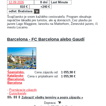
12.09.2026
8 dní
Last Minute
810 €
+240 €
odlet: Bratislava
Švajčiarsko je snom každého cestovateľa. Program obsahuje
najväčšie lákadlá pre turistov, ale aj domácich. Cez plavbu po
jazere Lago Maggiore, lanovku na Matterhorn, Ženevské jazero, či
mesto Locarno.
Barcelona - FC Barcelona alebo Gaudí
Španielsko
,
Cena zájazdu od:
1 055,98 €
Katalánsko
Cena s príplatkami od:
1 055,98 €
(Barcelona)
,
Barcelona
-
Poznávacie zájazdy
-
Eurovíkendy
Zobraziť všetky termíny a popis zájazdu »
Doprava: