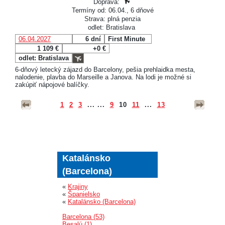
Doprava:
Termíny od: 06.04., 6 dňové
Strava: plná penzia
odlet: Bratislava
06.04.2027
6 dní
First Minute
1 109 €
+0 €
odlet: Bratislava
6-dňový letecký zájazd do Barcelony, pešia prehlaidka mesta,
nalodenie, plavba do Marseille a Janova. Na lodi je možné si
zakúpiť nápojové balíčky.
1
2
3
... ...
9
10
11
...
13
Katalánsko
(Barcelona)
«
Krajiny
«
Španielsko
«
Katalánsko (Barcelona)
Barcelona (53)
Besalú (1)