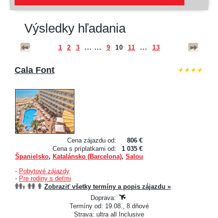
Výsledky hľadania
1
2
3
... ...
9
10
11
...
13
Cala Font
Cena zájazdu od:
806 €
Cena s príplatkami od:
1 035 €
Španielsko
,
Katalánsko (Barcelona)
,
Salou
-
Pobytové zájazdy
-
Pre rodiny s deťmi
Zobraziť všetky termíny a popis zájazdu »
Doprava:
Termíny od: 19.08., 8 dňové
Strava: ultra all Inclusive