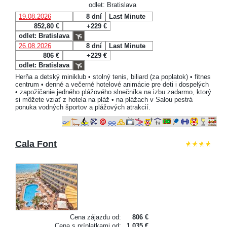
odlet: Bratislava
19.08.2026
8 dní
Last Minute
852,80 €
+229 €
odlet: Bratislava
26.08.2026
8 dní
Last Minute
806 €
+229 €
odlet: Bratislava
Herňa a detský miniklub • stolný tenis, biliard (za poplatok) • fitnes
centrum • denné a večerné hotelové animácie pre deti i dospelých
• zapožičanie jedného plážového slnečníka na izbu zadarmo, ktorý
si môžete vziať z hotela na pláž • na plážach v Salou pestrá
ponuka vodných športov a plážových atrakcií.
Cala Font
Cena zájazdu od:
806 €
Cena s príplatkami od:
1 035 €