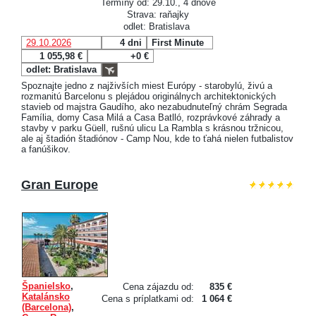
Termíny od: 29.10., 4 dňové
Strava: raňajky
odlet: Bratislava
29.10.2026
4 dni
First Minute
1 055,98 €
+0 €
odlet: Bratislava
Spoznajte jedno z najživších miest Európy - starobylú, živú a
rozmanitú Barcelonu s plejádou originálnych architektonických
stavieb od majstra Gaudího, ako nezabudnuteľný chrám Segrada
Família, domy Casa Milá a Casa Batlló, rozprávkové záhrady a
stavby v parku Güell, rušnú ulicu La Rambla s krásnou tržnicou,
ale aj štadión štadiónov - Camp Nou, kde to ťahá nielen futbalistov
a fanúšikov.
Gran Europe
Španielsko
,
Cena zájazdu od:
835 €
Katalánsko
Cena s príplatkami od:
1 064 €
(Barcelona)
,