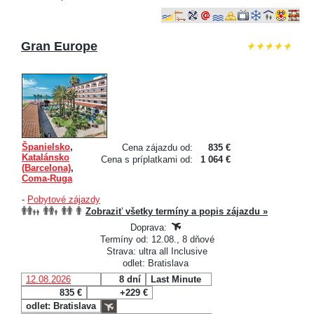
Gran Europe
Španielsko
,
Cena zájazdu od:
835 €
Katalánsko
Cena s príplatkami od:
1 064 €
(Barcelona)
,
Coma-Ruga
-
Pobytové zájazdy
Zobraziť všetky termíny a popis zájazdu »
Doprava:
Termíny od: 12.08., 8 dňové
Strava: ultra all Inclusive
odlet: Bratislava
12.08.2026
8 dní
Last Minute
835 €
+229 €
odlet: Bratislava