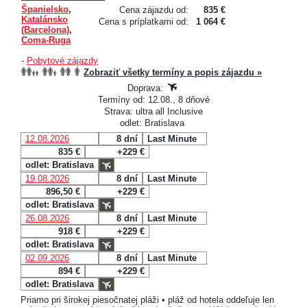
Španielsko
,
Cena zájazdu od:
835 €
Katalánsko
Cena s príplatkami od:
1 064 €
(Barcelona)
,
Coma-Ruga
-
Pobytové zájazdy
Zobraziť všetky termíny a popis zájazdu »
Doprava:
Termíny od: 12.08., 8 dňové
Strava: ultra all Inclusive
odlet: Bratislava
12.08.2026
8 dní
Last Minute
835 €
+229 €
odlet: Bratislava
19.08.2026
8 dní
Last Minute
896,50 €
+229 €
odlet: Bratislava
26.08.2026
8 dní
Last Minute
918 €
+229 €
odlet: Bratislava
02.09.2026
8 dní
Last Minute
894 €
+229 €
odlet: Bratislava
Priamo pri širokej piesočnatej pláži • pláž od hotela oddeľuje len