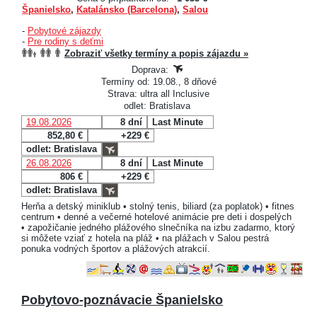
Španielsko
,
Katalánsko (Barcelona)
,
Salou
-
Pobytové zájazdy
-
Pre rodiny s deťmi
Zobraziť všetky termíny a popis zájazdu »
Doprava:
Termíny od: 19.08., 8 dňové
Strava: ultra all Inclusive
odlet: Bratislava
19.08.2026
8 dní
Last Minute
852,80 €
+229 €
odlet: Bratislava
26.08.2026
8 dní
Last Minute
806 €
+229 €
odlet: Bratislava
Herňa a detský miniklub • stolný tenis, biliard (za poplatok) • fitnes
centrum • denné a večerné hotelové animácie pre deti i dospelých
• zapožičanie jedného plážového slnečníka na izbu zadarmo, ktorý
si môžete vziať z hotela na pláž • na plážach v Salou pestrá
ponuka vodných športov a plážových atrakcií.
Pobytovo-poznávacie Španielsko