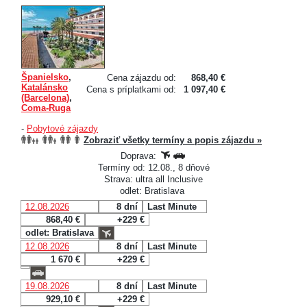
Španielsko
,
Cena zájazdu od:
868,40 €
Katalánsko
Cena s príplatkami od:
1 097,40 €
(Barcelona)
,
Coma-Ruga
-
Pobytové zájazdy
Zobraziť všetky termíny a popis zájazdu »
Doprava:
Termíny od: 12.08., 8 dňové
Strava: ultra all Inclusive
odlet: Bratislava
12.08.2026
8 dní
Last Minute
868,40 €
+229 €
odlet: Bratislava
12.08.2026
8 dní
Last Minute
1 670 €
+229 €
19.08.2026
8 dní
Last Minute
929,10 €
+229 €