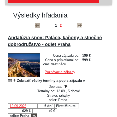
Výsledky hľadania
1
2
Andalúzia snov: Paláce, kaňony a slnečné
dobrodružstvo - odlet Praha
Cena zájazdu od:
599 €
Cena s príplatkami od:
599 €
Viac destinácií
-
Poznávacie zájazdy
Zobraziť všetky termíny a popis zájazdu »
Doprava:
Termíny od: 12.09., 5 dňové
Strava: raňajky
odlet: Praha
12.09.2026
5 dní
First Minute
629 €
+0 €
odlet: Praha