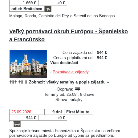
1 669 €
+0 €
odlet: Bratislava
Malaga, Ronda, Caminito del Rey a Setenil de las Bodegas
Veľký poznávací okruh Európou - Španielsko
a Francúzsko
Cena zájazdu od:
944 €
Cena s príplatkami od:
944 €
Viac destinácií
-
Poznávacie zájazdy
Zobraziť všetky termíny a popis zájazdu »
Doprava:
Termíny od: 25.09., 9 dňové
Strava: raňajky
25.09.2026
9 dní
First Minute
944 €
+0 €
Spoznajte krásne miesta Francúzska a Španielska na veľkom
poznávacom zájazde po Európe od Lyonu až po Alhambru.