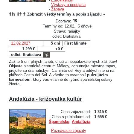
-
Eurovíkendy
-
Výstavy a podujatia
-
Zábava
Zobraziť všetky termíny a popis zájazdu »
Doprava:
Termíny od: 12.02., 5 dňové
Strava: raňajky
odlet: Bratislava
12.02.2027
5 dní
First Minute
1 299 €
+0 €
odlet: Bratislava
Zažite 5 dní plných farieb, chutí a neopakovateľných zážitkov!
Objavte historické centrum Málagy, ochutnajte miestne tapas,
prejdite sa dramatickým Caminito del Rey a oddýchnite si na
plážach Costa del Sol. A všetko to vyvrcholí
pulzujúcim
karnevalom
, ktorý vás vtiahne do rytmu španielskej oslavy
života.
Andalúzia - križovatka kultúr
Cena zájazdu od:
1 315 €
Cena s príplatkami od:
1 555 €
Španielsko
,
Andalúzia
-
Poznávacie zájazdy