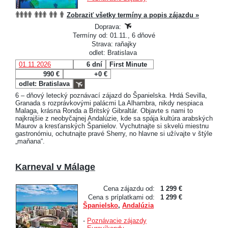
Zobraziť všetky termíny a popis zájazdu »
Doprava:
Termíny od: 01.11., 6 dňové
Strava: raňajky
odlet: Bratislava
01.11.2026
6 dní
First Minute
990 €
+0 €
odlet: Bratislava
6 – dňový letecký poznávací zájazd do Španielska. Hrdá Sevilla,
Granada s rozprávkovými palácmi La Alhambra, nikdy nespiaca
Malaga, krásna Ronda a Britský Gibraltár. Objavte s nami to
najkrajšie z neobyčajnej Andalúzie, kde sa spája kultúra arabských
Maurov a kresťanských Španielov. Vychutnajte si skvelú miestnu
gastronómiu, ochutnajte pravé Sherry, no hlavne si užívajte v štýle
„maňana“.
Karneval v Málage
Cena zájazdu od:
1 299 €
Cena s príplatkami od:
1 299 €
Španielsko
,
Andalúzia
-
Poznávacie zájazdy