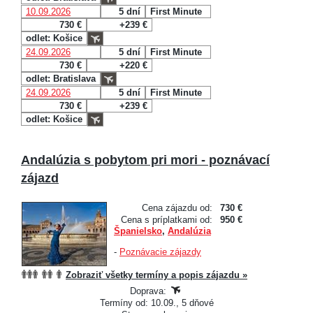
10.09.2026
5 dní
First Minute
730 €
+239 €
odlet: Košice
24.09.2026
5 dní
First Minute
730 €
+220 €
odlet: Bratislava
24.09.2026
5 dní
First Minute
730 €
+239 €
odlet: Košice
Andalúzia s pobytom pri mori - poznávací
zájazd
Cena zájazdu od:
730 €
Cena s príplatkami od:
950 €
Španielsko
,
Andalúzia
-
Poznávacie zájazdy
Zobraziť všetky termíny a popis zájazdu »
Doprava:
Termíny od: 10.09., 5 dňové