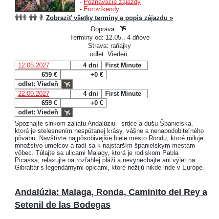
-
Poznávacie zájazdy
-
Eurovíkendy
Zobraziť všetky termíny a popis zájazdu »
Doprava:
Termíny od: 12.05., 4 dňové
Strava: raňajky
odlet: Viedeň
12.05.2027
4 dni
First Minute
659 €
+0 €
odlet: Viedeň
22.09.2027
4 dni
First Minute
659 €
+0 €
odlet: Viedeň
Spoznajte slnkom zaliatu Andalúziu - srdce a dušu Španielska,
ktorá je stelesnením nespútanej krásy, vášne a nenapodobiteľného
pôvabu. Navštívte najpôsobivejšie biele mesto Rondu, ktoré miluje
množstvo umelcov a radí sa k najstarším španielskym mestám
vôbec. Túlajte sa ulicami Malagy, ktorá je rodiskom Pabla
Picassa, relaxujte na rozľahlej pláži a nevynechajte ani výlet na
Gibraltár s legendárnymi opicami, ktoré nežijú nikde inde v Európe.
Andalúzia: Malaga, Ronda, Caminito del Rey a
Setenil de las Bodegas