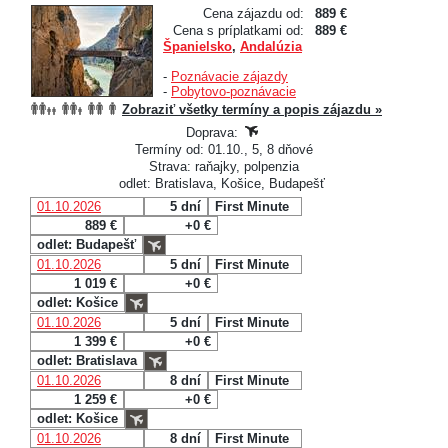
Cena zájazdu od:
889 €
Cena s príplatkami od:
889 €
Španielsko
,
Andalúzia
-
Poznávacie zájazdy
-
Pobytovo-poznávacie
Zobraziť všetky termíny a popis zájazdu »
Doprava:
Termíny od: 01.10., 5, 8 dňové
Strava: raňajky, polpenzia
odlet: Bratislava, Košice, Budapešť
01.10.2026
5 dní
First Minute
889 €
+0 €
odlet: Budapešť
01.10.2026
5 dní
First Minute
1 019 €
+0 €
odlet: Košice
01.10.2026
5 dní
First Minute
1 399 €
+0 €
odlet: Bratislava
01.10.2026
8 dní
First Minute
1 259 €
+0 €
odlet: Košice
01.10.2026
8 dní
First Minute