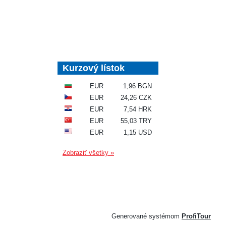
Kurzový lístok
EUR
1,96 BGN
EUR
24,26 CZK
EUR
7,54 HRK
EUR
55,03 TRY
EUR
1,15 USD
Zobraziť všetky »
Generované systémom
ProfiTour