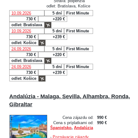
Strava: polpenzia
odlet: Bratislava, Košice
10.09.2026
5 dní
First Minute
730 €
+220 €
odlet: Bratislava
10.09.2026
5 dní
First Minute
730 €
+239 €
odlet: Košice
24.09.2026
5 dní
First Minute
730 €
+220 €
odlet: Bratislava
24.09.2026
5 dní
First Minute
730 €
+239 €
odlet: Košice
Andalúzia - Malaga, Sevilla, Alhambra, Ronda,
Gibraltar
Cena zájazdu od:
990 €
Cena s príplatkami od:
990 €
Španielsko
,
Andalúzia
-
Poznávacie zájazdy