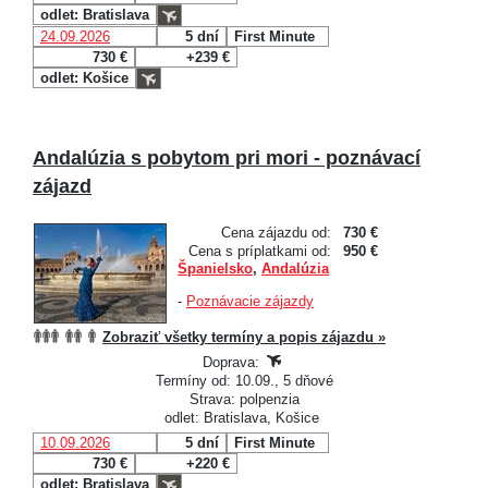
odlet: Bratislava
24.09.2026
5 dní
First Minute
730 €
+239 €
odlet: Košice
Andalúzia s pobytom pri mori - poznávací
zájazd
Cena zájazdu od:
730 €
Cena s príplatkami od:
950 €
Španielsko
,
Andalúzia
-
Poznávacie zájazdy
Zobraziť všetky termíny a popis zájazdu »
Doprava:
Termíny od: 10.09., 5 dňové
Strava: polpenzia
odlet: Bratislava, Košice
10.09.2026
5 dní
First Minute
730 €
+220 €
odlet: Bratislava