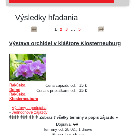
Výsledky hľadania
1
2
3
...
5
Výstava orchideí v kláštore Klosterneuburg
Rakúsko
,
Cena zájazdu od:
35 €
Dolné
Cena s príplatkami od:
35 €
Rakúsko
,
Klosterneuburg
-
Výstavy a podujatia
-
Jednodňové zájazdy
Zobraziť všetky termíny a popis zájazdu »
Doprava:
Termíny od: 28.02., 1 dňové
Strava: bez stravy