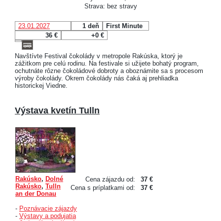
Strava: bez stravy
23.01.2027
1 deň
First Minute
36 €
+0 €
Navštívte Festival čokolády v metropole Rakúska, ktorý je
zážitkom pre celú rodinu. Na festivale si užijete bohatý program,
ochutnáte rôzne čokoládové dobroty a oboznámite sa s procesom
výroby čokolády. Okrem čokolády nás čaká aj prehliadka
historickej Viedne.
Výstava kvetín Tulln
Rakúsko
,
Dolné
Cena zájazdu od:
37 €
Rakúsko
,
Tulln
Cena s príplatkami od:
37 €
an der Donau
-
Poznávacie zájazdy
-
Výstavy a podujatia