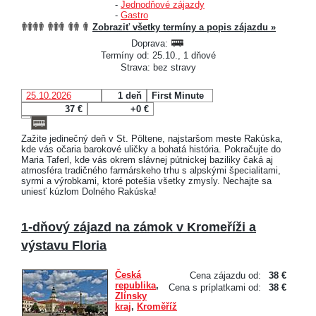
-
Jednodňové zájazdy
-
Gastro
Zobraziť všetky termíny a popis zájazdu »
Doprava:
Termíny od: 25.10., 1 dňové
Strava: bez stravy
25.10.2026
1 deň
First Minute
37 €
+0 €
Zažite jedinečný deň v St. Pöltene, najstaršom meste Rakúska,
kde vás očaria barokové uličky a bohatá história. Pokračujte do
Maria Taferl, kde vás okrem slávnej pútnickej baziliky čaká aj
atmosféra tradičného farmárskeho trhu s alpskými špecialitami,
syrmi a výrobkami, ktoré potešia všetky zmysly. Nechajte sa
uniesť kúzlom Dolného Rakúska!
1-dňový zájazd na zámok v Kromeříži a
výstavu Floria
Česká
Cena zájazdu od:
38 €
republika
,
Cena s príplatkami od:
38 €
Zlínsky
kraj
,
Kroměříž