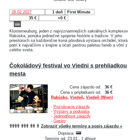
28.02.2027
1 deň
First Minute
35 €
+0 €
Klosterneuburg, jeden z najvýznamnejších sakrálnych komplexov
Rakúska, ponúka jedinečné spojenie histórie a tradície. V jeho
priestoroch sa každoročne koná pôsobivá výstava orchideí, ktorá
patrí k najväčším v krajine a očarí pestrou paletou farieb a vôní z
celého sveta.
Čokoládový festival vo Viedni s prehliadkou
mesta
Cena zájazdu od:
36 €
Cena s príplatkami od:
36 €
Rakúsko
,
Viedeň
,
Viedeň (Wien)
-
Poznávacie zájazdy
-
Výstavy a podujatia
-
Jednodňové zájazdy
-
Gastro
Zobraziť všetky termíny a popis zájazdu »
Doprava:
Termíny od: 23.01., 1 dňové