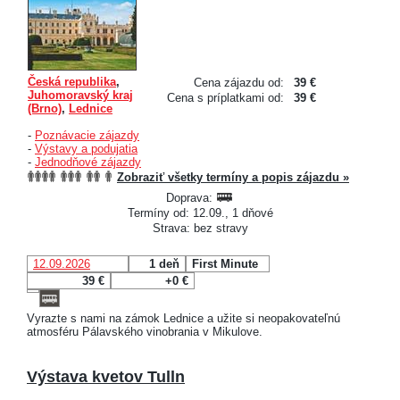
Česká republika
,
Cena zájazdu od:
39 €
Juhomoravský kraj
Cena s príplatkami od:
39 €
(Brno)
,
Lednice
-
Poznávacie zájazdy
-
Výstavy a podujatia
-
Jednodňové zájazdy
Zobraziť všetky termíny a popis zájazdu »
Doprava:
Termíny od: 12.09., 1 dňové
Strava: bez stravy
12.09.2026
1 deň
First Minute
39 €
+0 €
Vyrazte s nami na zámok Lednice a užite si neopakovateľnú
atmosféru Pálavského vinobrania v Mikulove.
Výstava kvetov Tulln