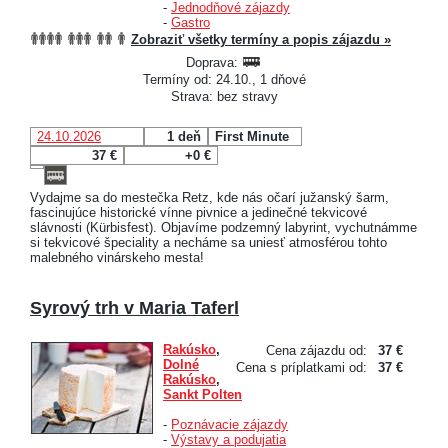
-
Jednodňové zájazdy
-
Gastro
Zobraziť všetky termíny a popis zájazdu »
Doprava:
Termíny od: 24.10., 1 dňové
Strava: bez stravy
24.10.2026
1 deň
First Minute
37 €
+0 €
Vydajme sa do mestečka Retz, kde nás očarí južanský šarm,
fascinujúce historické vínne pivnice a jedinečné tekvicové
slávnosti (Kürbisfest). Objavíme podzemný labyrint, vychutnámme
si tekvicové špeciality a necháme sa uniesť atmosférou tohto
malebného vinárskeho mesta!
Syrový trh v Maria Taferl
Rakúsko
,
Cena zájazdu od:
37 €
Dolné
Cena s príplatkami od:
37 €
Rakúsko
,
Sankt Polten
-
Poznávacie zájazdy
-
Výstavy a podujatia