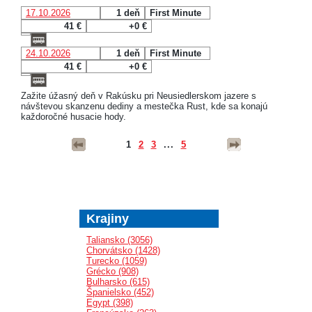
17.10.2026
1 deň
First Minute
41 €
+0 €
24.10.2026
1 deň
First Minute
41 €
+0 €
Zažite úžasný deň v Rakúsku pri Neusiedlerskom jazere s
návštevou skanzenu dediny a mestečka Rust, kde sa konajú
každoročné husacie hody.
1
2
3
...
5
Krajiny
Taliansko (3056)
Chorvátsko (1428)
Turecko (1059)
Grécko (908)
Bulharsko (615)
Španielsko (452)
Egypt (398)