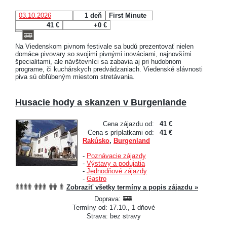
03.10.2026
1 deň
First Minute
41 €
+0 €
Na Viedenskom pivnom festivale sa budú prezentovať nielen
domáce pivovary so svojimi pivnými inováciami, najnovšími
špecialitami, ale návštevníci sa zabavia aj pri hudobnom
programe, či kuchárskych predvádzaniach. Viedenské slávnosti
piva sú obľúbeným miestom stretávania.
Husacie hody a skanzen v Burgenlande
Cena zájazdu od:
41 €
Cena s príplatkami od:
41 €
Rakúsko
,
Burgenland
-
Poznávacie zájazdy
-
Výstavy a podujatia
-
Jednodňové zájazdy
-
Gastro
Zobraziť všetky termíny a popis zájazdu »
Doprava:
Termíny od: 17.10., 1 dňové
Strava: bez stravy