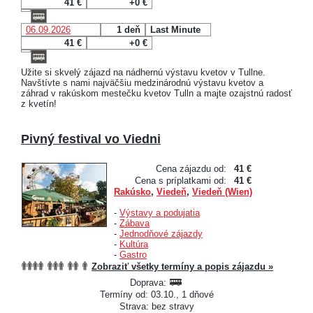
41 €
+0 €
06.09.2026
1 deň
Last Minute
41 €
+0 €
Užite si skvelý zájazd na nádhernú výstavu kvetov v Tullne.
Navštívte s nami najväčšiu medzinárodnú výstavu kvetov a
záhrad v rakúskom mestečku kvetov Tulln a majte ozajstnú radosť
z kvetín!
Pivný festival vo Viedni
Cena zájazdu od:
41 €
Cena s príplatkami od:
41 €
Rakúsko
,
Viedeň
,
Viedeň (Wien)
-
Výstavy a podujatia
-
Zábava
-
Jednodňové zájazdy
-
Kultúra
-
Gastro
Zobraziť všetky termíny a popis zájazdu »
Doprava:
Termíny od: 03.10., 1 dňové
Strava: bez stravy