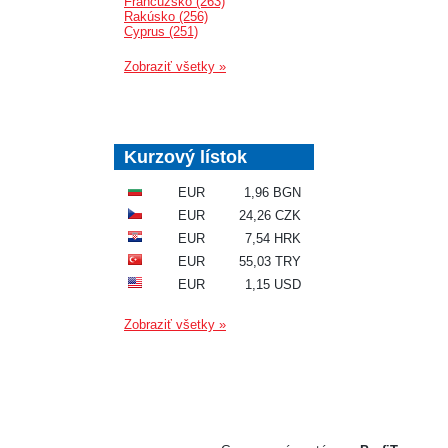
Francúzsko (263)
Rakúsko (256)
Cyprus (251)
Zobraziť všetky »
Kurzový lístok
EUR
1,96 BGN
EUR
24,26 CZK
EUR
7,54 HRK
EUR
55,03 TRY
EUR
1,15 USD
Zobraziť všetky »