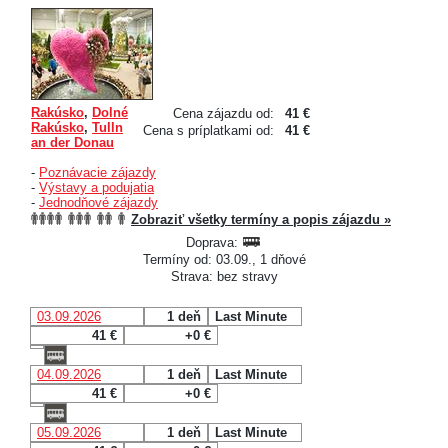
Rakúsko
,
Dolné
Cena zájazdu od:
41 €
Rakúsko
,
Tulln
Cena s príplatkami od:
41 €
an der Donau
-
Poznávacie zájazdy
-
Výstavy a podujatia
-
Jednodňové zájazdy
Zobraziť všetky termíny a popis zájazdu »
Doprava:
Termíny od: 03.09., 1 dňové
Strava: bez stravy
03.09.2026
1 deň
Last Minute
41 €
+0 €
04.09.2026
1 deň
Last Minute
41 €
+0 €
05.09.2026
1 deň
Last Minute