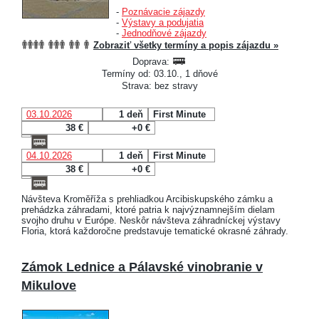
-
Poznávacie zájazdy
-
Výstavy a podujatia
-
Jednodňové zájazdy
Zobraziť všetky termíny a popis zájazdu »
Doprava:
Termíny od: 03.10., 1 dňové
Strava: bez stravy
03.10.2026
1 deň
First Minute
38 €
+0 €
04.10.2026
1 deň
First Minute
38 €
+0 €
Návšteva Kroměříža s prehliadkou Arcibiskupského zámku a
prehádzka záhradami, ktoré patria k najvýznamnejším dielam
svojho druhu v Európe. Neskôr návšteva záhradníckej výstavy
Floria, ktorá každoročne predstavuje tematické okrasné záhrady.
Zámok Lednice a Pálavské vinobranie v
Mikulove