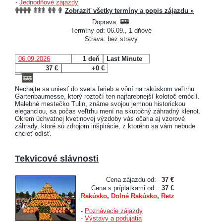
-
Jednodňové zájazdy
Zobraziť všetky termíny a popis zájazdu »
Doprava:
Termíny od: 06.09., 1 dňové
Strava: bez stravy
06.09.2026
1 deň
Last Minute
37 €
+0 €
Nechajte sa uniesť do sveta farieb a vôní na rakúskom veľtrhu
Gartenbaumesse, ktorý roztočí ten najfarebnejší kolotoč emócií.
Malebné mestečko Tulln, známe svojou jemnou historickou
eleganciou, sa počas veľtrhu mení na skutočný záhradný klenot.
Okrem úchvatnej kvetinovej výzdoby vás očaria aj vzorové
záhrady, ktoré sú zdrojom inšpirácie, z ktorého sa vám nebude
chcieť odísť.
Tekvicové slávnosti
Cena zájazdu od:
37 €
Cena s príplatkami od:
37 €
Rakúsko
,
Dolné Rakúsko
,
Retz
-
Poznávacie zájazdy
-
Výstavy a podujatia