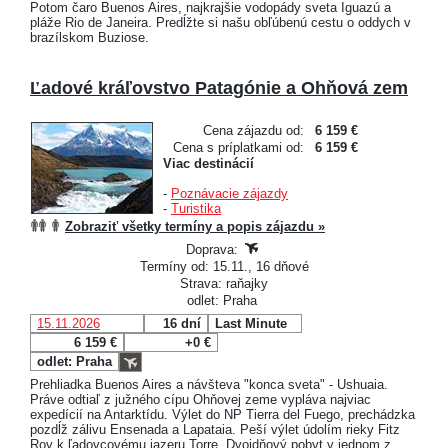
Potom čaro Buenos Aires, najkrajšie vodopády sveta Iguazú a
pláže Rio de Janeira. Predĺžte si našu obľúbenú cestu o oddych v
brazílskom Buziose.
Ľadové kráľovstvo Patagónie a Ohňová zem
Cena zájazdu od:
6 159 €
Cena s príplatkami od:
6 159 €
Viac destinácií
-
Poznávacie zájazdy
-
Turistika
Zobraziť všetky termíny a popis zájazdu »
Doprava:
Termíny od: 15.11., 16 dňové
Strava: raňajky
odlet: Praha
15.11.2026
16 dní
Last Minute
6 159 €
+0 €
odlet: Praha
Prehliadka Buenos Aires a návšteva "konca sveta" - Ushuaia.
Práve odtiaľ z južného cípu Ohňovej zeme vypláva najviac
expedícií na Antarktídu. Výlet do NP Tierra del Fuego, prechádzka
pozdĺž zálivu Ensenada a Lapataia. Peší výlet údolím rieky Fitz
Roy k ľadovcovému jazeru Torre. Dvojdňový pobyt v jednom z