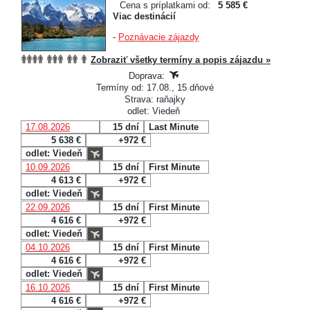
Cena s príplatkami od:
5 585 €
Viac destinácií
-
Poznávacie zájazdy
Zobraziť všetky termíny a popis zájazdu »
Doprava:
Termíny od: 17.08., 15 dňové
Strava: raňajky
odlet: Viedeň
17.08.2026
15 dní
Last Minute
5 638 €
+972 €
odlet: Viedeň
10.09.2026
15 dní
First Minute
4 613 €
+972 €
odlet: Viedeň
22.09.2026
15 dní
First Minute
4 616 €
+972 €
odlet: Viedeň
04.10.2026
15 dní
First Minute
4 616 €
+972 €
odlet: Viedeň
16.10.2026
15 dní
First Minute
4 616 €
+972 €