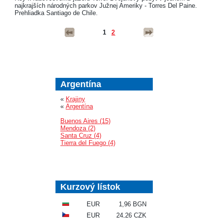
najkrajších národných parkov Južnej Ameriky - Torres Del Paine.
Prehliadka Santiago de Chile.
1
2
Argentína
«
Krajiny
«
Argentína
Buenos Aires (15)
Mendoza (2)
Santa Cruz (4)
Tierra del Fuego (4)
Kurzový lístok
EUR
1,96 BGN
EUR
24,26 CZK