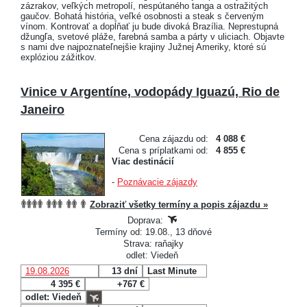
zázrakov, veľkých metropolí, nespútaného tanga a ostražitých
gaučov. Bohatá história, veľké osobnosti a steak s červeným
vínom. Kontrovať a dopĺňať ju bude divoká Brazília. Neprestupná
džungľa, svetové pláže, farebná samba a párty v uliciach. Objavte
s nami dve najpoznateľnejšie krajiny Južnej Ameriky, ktoré sú
explóziou zážitkov.
Vinice v Argentíne, vodopády Iguazú, Rio de
Janeiro
Cena zájazdu od:
4 088 €
Cena s príplatkami od:
4 855 €
Viac destinácií
-
Poznávacie zájazdy
Zobraziť všetky termíny a popis zájazdu »
Doprava:
Termíny od: 19.08., 13 dňové
Strava: raňajky
odlet: Viedeň
19.08.2026
13 dní
Last Minute
4 395 €
+767 €
odlet: Viedeň