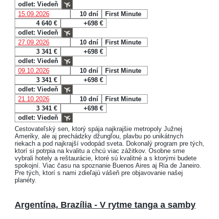
odlet: Viedeň
15.09.2026
10 dní
First Minute
4 640 €
+698 €
odlet: Viedeň
27.09.2026
10 dní
First Minute
3 341 €
+698 €
odlet: Viedeň
09.10.2026
10 dní
First Minute
3 341 €
+698 €
odlet: Viedeň
21.10.2026
10 dní
First Minute
3 341 €
+698 €
odlet: Viedeň
Cestovateľský sen, ktorý spája najkrajšie metropoly Južnej
Ameriky, ale aj prechádzky džungľou, plavbu po unikátnych
riekach a pod najkrajší vodopád sveta. Dokonalý program pre tých,
ktorí si potrpia na kvalitu a chcú viac zážitkov. Osobne sme
vybrali hotely a reštaurácie, ktoré sú kvalitné a s ktorými budete
spokojní. Viac času na spoznanie Buenos Aires aj Ria de Janeiro.
Pre tých, ktorí s nami zdieľajú vášeň pre objavovanie našej
planéty.
Argentína, Brazília - V rytme tanga a samby