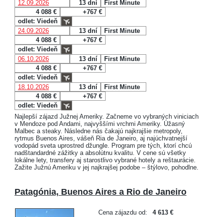
12.09.2026
13 dní
First Minute
4 088 €
+767 €
odlet: Viedeň
24.09.2026
13 dní
First Minute
4 088 €
+767 €
odlet: Viedeň
06.10.2026
13 dní
First Minute
4 088 €
+767 €
odlet: Viedeň
18.10.2026
13 dní
First Minute
4 088 €
+767 €
odlet: Viedeň
Najlepší zájazd Južnej Ameriky. Začneme vo vybraných viniciach
v Mendoze pod Andami, najvyššími vrchmi Ameriky. Úžasný
Malbec a steaky. Následne nás čakajú najkrajšie metropoly,
rytmus Buenos Aires, vášeň Ria de Janeiro, aj najúchvatnejší
vodopád sveta uprostred džungle. Program pre tých, ktorí chcú
nadštandardné zážitky a absolútnu kvalitu. V cene sú všetky
lokálne lety, transfery aj starostlivo vybrané hotely a reštaurácie.
Zažite Južnú Ameriku v jej najkrajšej podobe – štýlovo, pohodlne.
Patagónia, Buenos Aires a Rio de Janeiro
Cena zájazdu od:
4 613 €