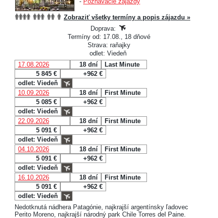
-
Poznávacie zájazdy
Zobraziť všetky termíny a popis zájazdu »
Doprava:
Termíny od: 17.08., 18 dňové
Strava: raňajky
odlet: Viedeň
17.08.2026
18 dní
Last Minute
5 845 €
+962 €
odlet: Viedeň
10.09.2026
18 dní
First Minute
5 085 €
+962 €
odlet: Viedeň
22.09.2026
18 dní
First Minute
5 091 €
+962 €
odlet: Viedeň
04.10.2026
18 dní
First Minute
5 091 €
+962 €
odlet: Viedeň
16.10.2026
18 dní
First Minute
5 091 €
+962 €
odlet: Viedeň
Nedotknutá nádhera Patagónie, najkrajší argentínsky ľadovec
Perito Moreno, najkrajší národný park Chile Torres del Paine.