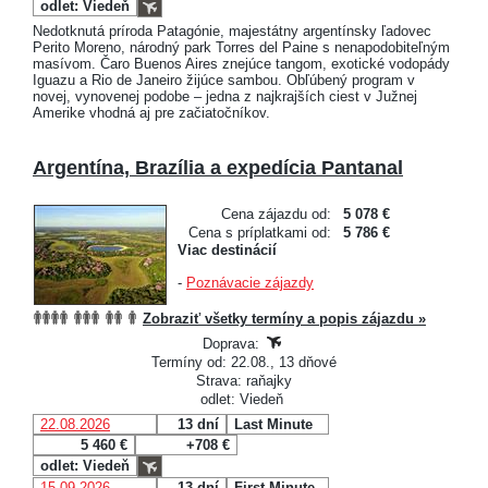
odlet: Viedeň
Nedotknutá príroda Patagónie, majestátny argentínsky ľadovec
Perito Moreno, národný park Torres del Paine s nenapodobiteľným
masívom. Čaro Buenos Aires znejúce tangom, exotické vodopády
Iguazu a Rio de Janeiro žijúce sambou. Obľúbený program v
novej, vynovenej podobe – jedna z najkrajších ciest v Južnej
Amerike vhodná aj pre začiatočníkov.
Argentína, Brazília a expedícia Pantanal
Cena zájazdu od:
5 078 €
Cena s príplatkami od:
5 786 €
Viac destinácií
-
Poznávacie zájazdy
Zobraziť všetky termíny a popis zájazdu »
Doprava:
Termíny od: 22.08., 13 dňové
Strava: raňajky
odlet: Viedeň
22.08.2026
13 dní
Last Minute
5 460 €
+708 €
odlet: Viedeň
15.09.2026
13 dní
First Minute