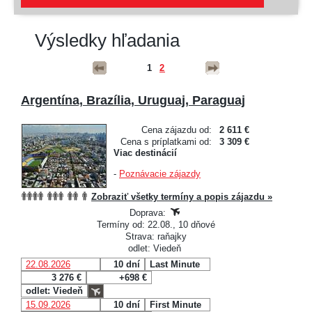
Výsledky hľadania
1
2
Argentína, Brazília, Uruguaj, Paraguaj
Cena zájazdu od:
2 611 €
Cena s príplatkami od:
3 309 €
Viac destinácií
-
Poznávacie zájazdy
Zobraziť všetky termíny a popis zájazdu »
Doprava:
Termíny od: 22.08., 10 dňové
Strava: raňajky
odlet: Viedeň
22.08.2026
10 dní
Last Minute
3 276 €
+698 €
odlet: Viedeň
15.09.2026
10 dní
First Minute