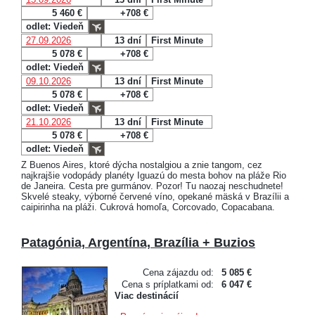
5 460 €
+708 €
odlet: Viedeň
27.09.2026
13 dní
First Minute
5 078 €
+708 €
odlet: Viedeň
09.10.2026
13 dní
First Minute
5 078 €
+708 €
odlet: Viedeň
21.10.2026
13 dní
First Minute
5 078 €
+708 €
odlet: Viedeň
Z Buenos Aires, ktoré dýcha nostalgiou a znie tangom, cez
najkrajšie vodopády planéty Iguazú do mesta bohov na pláže Rio
de Janeira. Cesta pre gurmánov. Pozor! Tu naozaj neschudnete!
Skvelé steaky, výborné červené víno, opekané mäská v Brazílii a
caipirinha na pláži. Cukrová homoľa, Corcovado, Copacabana.
Patagónia, Argentína, Brazília + Buzios
Cena zájazdu od:
5 085 €
Cena s príplatkami od:
6 047 €
Viac destinácií