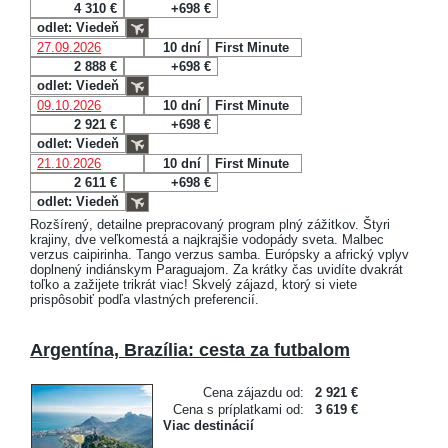
4 310 €
+698 €
odlet: Viedeň
27.09.2026
10 dní
First Minute
2 888 €
+698 €
odlet: Viedeň
09.10.2026
10 dní
First Minute
2 921 €
+698 €
odlet: Viedeň
21.10.2026
10 dní
First Minute
2 611 €
+698 €
odlet: Viedeň
Rozšírený, detailne prepracovaný program plný zážitkov. Štyri
krajiny, dve veľkomestá a najkrajšie vodopády sveta. Malbec
verzus caipirinha. Tango verzus samba. Európsky a africký vplyv
doplnený indiánskym Paraguajom. Za krátky čas uvidíte dvakrát
toľko a zažijete trikrát viac! Skvelý zájazd, ktorý si viete
prispôsobiť podľa vlastných preferencií.
Argentína, Brazília: cesta za futbalom
Cena zájazdu od:
2 921 €
Cena s príplatkami od:
3 619 €
Viac destinácií