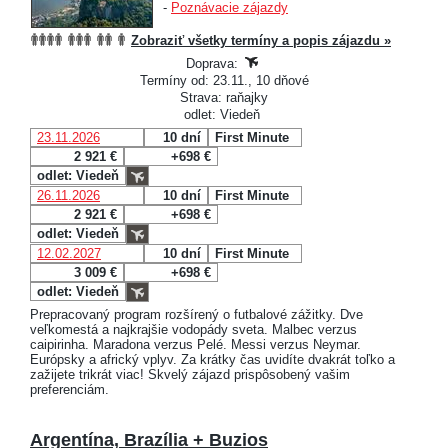
-
Poznávacie zájazdy
Zobraziť všetky termíny a popis zájazdu »
Doprava:
Termíny od: 23.11., 10 dňové
Strava: raňajky
odlet: Viedeň
23.11.2026
10 dní
First Minute
2 921 €
+698 €
odlet: Viedeň
26.11.2026
10 dní
First Minute
2 921 €
+698 €
odlet: Viedeň
12.02.2027
10 dní
First Minute
3 009 €
+698 €
odlet: Viedeň
Prepracovaný program rozšírený o futbalové zážitky. Dve
veľkomestá a najkrajšie vodopády sveta. Malbec verzus
caipirinha. Maradona verzus Pelé. Messi verzus Neymar.
Európsky a africký vplyv. Za krátky čas uvidíte dvakrát toľko a
zažijete trikrát viac! Skvelý zájazd prispôsobený vašim
preferenciám.
Argentína, Brazília + Buzios