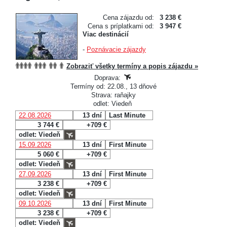
Cena zájazdu od:
3 238 €
Cena s príplatkami od:
3 947 €
Viac destinácií
-
Poznávacie zájazdy
Zobraziť všetky termíny a popis zájazdu »
Doprava:
Termíny od: 22.08., 13 dňové
Strava: raňajky
odlet: Viedeň
22.08.2026
13 dní
Last Minute
3 744 €
+709 €
odlet: Viedeň
15.09.2026
13 dní
First Minute
5 060 €
+709 €
odlet: Viedeň
27.09.2026
13 dní
First Minute
3 238 €
+709 €
odlet: Viedeň
09.10.2026
13 dní
First Minute
3 238 €
+709 €
odlet: Viedeň