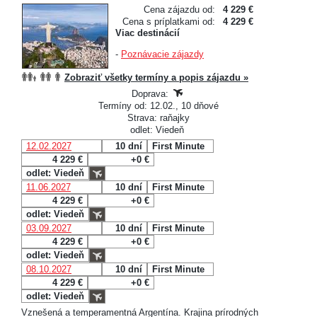
Cena zájazdu od:
4 229 €
Cena s príplatkami od:
4 229 €
Viac destinácií
-
Poznávacie zájazdy
Zobraziť všetky termíny a popis zájazdu »
Doprava:
Termíny od: 12.02., 10 dňové
Strava: raňajky
odlet: Viedeň
12.02.2027
10 dní
First Minute
4 229 €
+0 €
odlet: Viedeň
11.06.2027
10 dní
First Minute
4 229 €
+0 €
odlet: Viedeň
03.09.2027
10 dní
First Minute
4 229 €
+0 €
odlet: Viedeň
08.10.2027
10 dní
First Minute
4 229 €
+0 €
odlet: Viedeň
Vznešená a temperamentná Argentína. Krajina prírodných