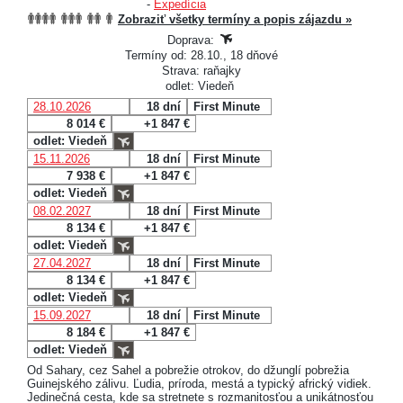
-
Expedícia
Zobraziť všetky termíny a popis zájazdu »
Doprava:
Termíny od: 28.10., 18 dňové
Strava: raňajky
odlet: Viedeň
28.10.2026
18 dní
First Minute
8 014 €
+1 847 €
odlet: Viedeň
15.11.2026
18 dní
First Minute
7 938 €
+1 847 €
odlet: Viedeň
08.02.2027
18 dní
First Minute
8 134 €
+1 847 €
odlet: Viedeň
27.04.2027
18 dní
First Minute
8 134 €
+1 847 €
odlet: Viedeň
15.09.2027
18 dní
First Minute
8 184 €
+1 847 €
odlet: Viedeň
Od Sahary, cez Sahel a pobrežie otrokov, do džunglí pobrežia
Guinejského zálivu. Ľudia, príroda, mestá a typický africký vidiek.
Jedinečná cesta, kde sa stretnete s rozmanitosťou a unikátnosťou