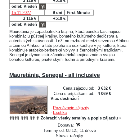
3 116 €
+510 €
odlet: Viedeň
15.11.2027
9 dní
First Minute
3 116 €
+510 €
odlet: Viedeň
Mauretánia je západoafrická krajina, ktorá ponúka fascinujúcu
kombináciu púštnej krajiny, bohatého kultúrneho dedičstva a
autentických skúseností. Leží na rozhraní medzi severnou Afrikou
a čiernou Afrikou, a táto poloha sa odzrkadľuje v jej kultúre, ktorá
kombinuje arabsko-berberské vplyvy s černošskými tradíciami.
Senegal je dynamická západoafrická krajina známa svojou
bohatou kultúrou, priateľskými ľuďmi a prírodnými krásami.
Mauretánia, Senegal - all inclusive
Cena zájazdu od:
3 632 €
Cena s príplatkami od:
4 069 €
Viac destinácií
-
Poznávacie zájazdy
-
Exotika
Zobraziť všetky termíny a popis zájazdu »
Doprava:
Termíny od: 08.12., 11 dňové
Strava: raňajky