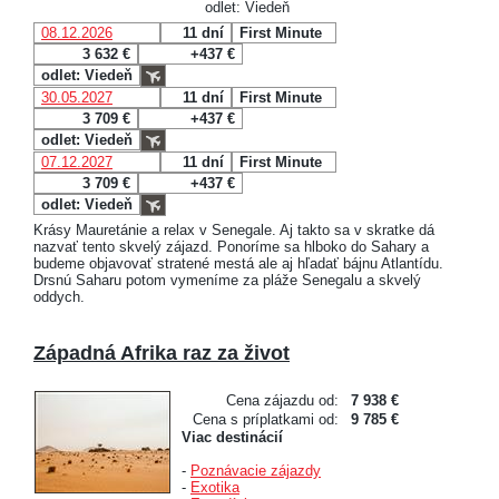
odlet: Viedeň
08.12.2026
11 dní
First Minute
3 632 €
+437 €
odlet: Viedeň
30.05.2027
11 dní
First Minute
3 709 €
+437 €
odlet: Viedeň
07.12.2027
11 dní
First Minute
3 709 €
+437 €
odlet: Viedeň
Krásy Mauretánie a relax v Senegale. Aj takto sa v skratke dá
nazvať tento skvelý zájazd. Ponoríme sa hlboko do Sahary a
budeme objavovať stratené mestá ale aj hľadať bájnu Atlantídu.
Drsnú Saharu potom vymeníme za pláže Senegalu a skvelý
oddych.
Západná Afrika raz za život
Cena zájazdu od:
7 938 €
Cena s príplatkami od:
9 785 €
Viac destinácií
-
Poznávacie zájazdy
-
Exotika