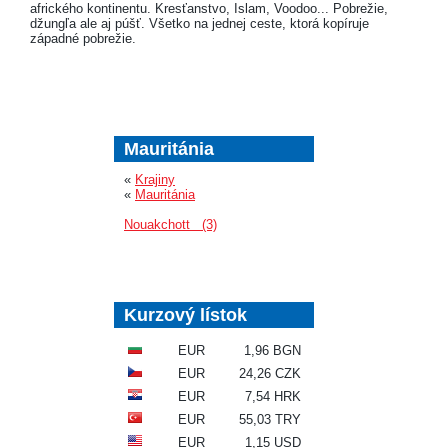
afrického kontinentu. Kresťanstvo, Islam, Voodoo... Pobrežie,
džungľa ale aj púšť. Všetko na jednej ceste, ktorá kopíruje
západné pobrežie.
Mauritánia
«
Krajiny
«
Mauritánia
Nouakchott (3)
Kurzový lístok
EUR
1,96 BGN
EUR
24,26 CZK
EUR
7,54 HRK
EUR
55,03 TRY
EUR
1,15 USD