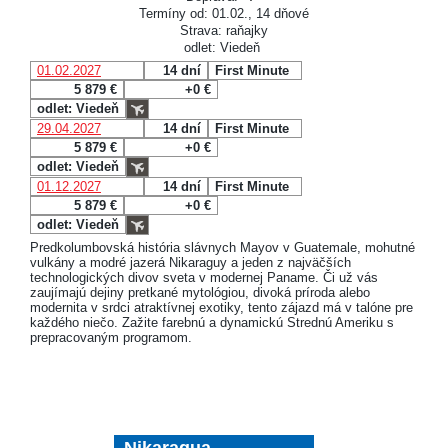
Termíny od: 01.02., 14 dňové
Strava: raňajky
odlet: Viedeň
01.02.2027
14 dní
First Minute
5 879 €
+0 €
odlet: Viedeň
29.04.2027
14 dní
First Minute
5 879 €
+0 €
odlet: Viedeň
01.12.2027
14 dní
First Minute
5 879 €
+0 €
odlet: Viedeň
Predkolumbovská história slávnych Mayov v Guatemale, mohutné
vulkány a modré jazerá Nikaraguy a jeden z najväčších
technologických divov sveta v modernej Paname. Či už vás
zaujímajú dejiny pretkané mytológiou, divoká príroda alebo
modernita v srdci atraktívnej exotiky, tento zájazd má v talóne pre
každého niečo. Zažite farebnú a dynamickú Strednú Ameriku s
prepracovaným programom.
Nikaragua