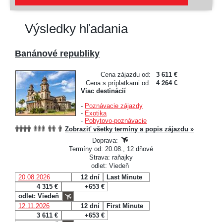
Výsledky hľadania
Banánové republiky
Cena zájazdu od:
3 611 €
Cena s príplatkami od:
4 264 €
Viac destinácií
-
Poznávacie zájazdy
-
Exotika
-
Pobytovo-poznávacie
Zobraziť všetky termíny a popis zájazdu »
Doprava:
Termíny od: 20.08., 12 dňové
Strava: raňajky
odlet: Viedeň
20.08.2026
12 dní
Last Minute
4 315 €
+653 €
odlet: Viedeň
12.11.2026
12 dní
First Minute
3 611 €
+653 €