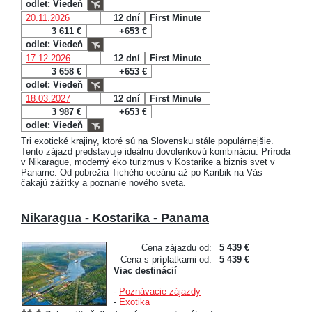
odlet: Viedeň
20.11.2026
12 dní
First Minute
3 611 €
+653 €
odlet: Viedeň
17.12.2026
12 dní
First Minute
3 658 €
+653 €
odlet: Viedeň
18.03.2027
12 dní
First Minute
3 987 €
+653 €
odlet: Viedeň
Tri exotické krajiny, ktoré sú na Slovensku stále populárnejšie.
Tento zájazd predstavuje ideálnu dovolenkovú kombináciu. Príroda
v Nikarague, moderný eko turizmus v Kostarike a biznis svet v
Paname. Od pobrežia Tichého oceánu až po Karibik na Vás
čakajú zážitky a poznanie nového sveta.
Nikaragua - Kostarika - Panama
Cena zájazdu od:
5 439 €
Cena s príplatkami od:
5 439 €
Viac destinácií
-
Poznávacie zájazdy
-
Exotika