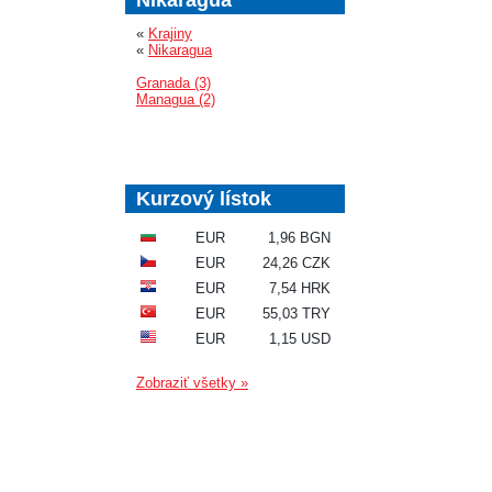
«
Krajiny
«
Nikaragua
Granada (3)
Managua (2)
Kurzový lístok
EUR
1,96 BGN
EUR
24,26 CZK
EUR
7,54 HRK
EUR
55,03 TRY
EUR
1,15 USD
Zobraziť všetky »