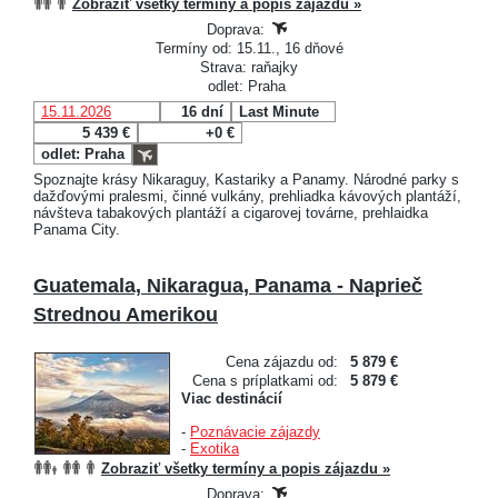
Zobraziť všetky termíny a popis zájazdu »
Doprava:
Termíny od: 15.11., 16 dňové
Strava: raňajky
odlet: Praha
15.11.2026
16 dní
Last Minute
5 439 €
+0 €
odlet: Praha
Spoznajte krásy Nikaraguy, Kastariky a Panamy. Národné parky s
dažďovými pralesmi, činné vulkány, prehliadka kávových plantáží,
návšteva tabakových plantáží a cigarovej továrne, prehlaidka
Panama City.
Guatemala, Nikaragua, Panama - Naprieč
Strednou Amerikou
Cena zájazdu od:
5 879 €
Cena s príplatkami od:
5 879 €
Viac destinácií
-
Poznávacie zájazdy
-
Exotika
Zobraziť všetky termíny a popis zájazdu »
Doprava: