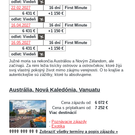
odlet: Viedeň
22.02.2027
16 dní
First Minute
6 431 €
+1 150 €
odlet: Viedeň
16.04.2027
16 dní
First Minute
6 431 €
+1 150 €
odlet: Viedeň
16.05.2027
16 dní
First Minute
6 431 €
+1 150 €
odlet: Viedeň
Južné moria sa nekončia Austráliou a Novým Zélandom, ale
začínajú. Za nimi ležia tisícky ostrovov a ostrovčekov, ktoré žijú
svoj vlastný pokojný život mimo záujmu verejnosti. O to krajšie a
autentickejšie sú zážitky, ktoré tu absolvujeme.
Austrália, Nová Kaledónia, Vanuatu
Cena zájazdu od:
6 072 €
Cena s príplatkami od:
7 252 €
Viac destinácií
-
Poznávacie zájazdy
-
Exotika
Zobraziť všetky termíny a popis zájazdu »