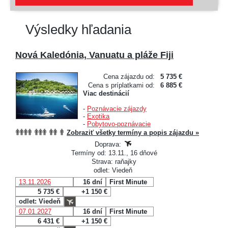
Výsledky hľadania
Nová Kaledónia, Vanuatu a pláže Fiji
Cena zájazdu od:
5 735 €
Cena s príplatkami od:
6 885 €
Viac destinácií
-
Poznávacie zájazdy
-
Exotika
-
Pobytovo-poznávacie
Zobraziť všetky termíny a popis zájazdu »
Doprava:
Termíny od: 13.11., 16 dňové
Strava: raňajky
odlet: Viedeň
13.11.2026
16 dní
First Minute
5 735 €
+1 150 €
odlet: Viedeň
07.01.2027
16 dní
First Minute
6 431 €
+1 150 €