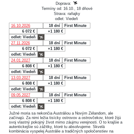
Doprava:
Termíny od: 16.10., 18 dňové
Strava: raňajky
odlet: Viedeň
16.10.2026
18 dní
First Minute
6 072 €
+1 180 €
odlet: Viedeň
27.11.2026
18 dní
First Minute
6 072 €
+1 180 €
odlet: Viedeň
24.01.2027
18 dní
First Minute
6 808 €
+1 180 €
odlet: Viedeň
13.03.2027
18 dní
First Minute
6 808 €
+1 180 €
odlet: Viedeň
09.05.2027
18 dní
First Minute
6 808 €
+1 180 €
odlet: Viedeň
Južné moria sa nekončia Austráliou a Novým Zélandom, ale
začínajú. Za nimi ležia tisícky ostrovov a ostrovčekov, ktoré žijú
svoj vlastný pokojný život mimo záujmu verejnosti. O to krajšie a
autentickejšie sú zážitky, ktoré tu absolvujeme. Skvelá
kombinácia vyspelej Austrálie a tradičných spoločenstiev na