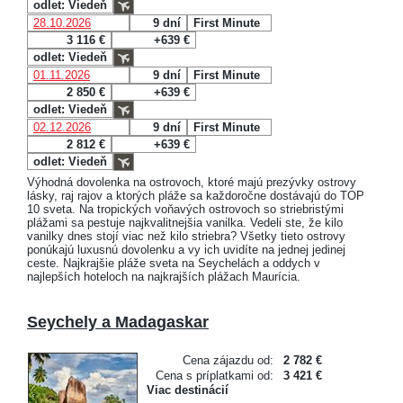
odlet: Viedeň
28.10.2026
9 dní
First Minute
3 116 €
+639 €
odlet: Viedeň
01.11.2026
9 dní
First Minute
2 850 €
+639 €
odlet: Viedeň
02.12.2026
9 dní
First Minute
2 812 €
+639 €
odlet: Viedeň
Výhodná dovolenka na ostrovoch, ktoré majú prezývky ostrovy
lásky, raj rajov a ktorých pláže sa každoročne dostávajú do TOP
10 sveta. Na tropických voňavých ostrovoch so striebristými
plážami sa pestuje najkvalitnejšia vanilka. Vedeli ste, že kilo
vanilky dnes stojí viac než kilo striebra? Všetky tieto ostrovy
ponúkajú luxusnú dovolenku a vy ich uvidíte na jednej jedinej
ceste. Najkrajšie pláže sveta na Seychelách a oddych v
najlepších hoteloch na najkrajších plážach Maurícia.
Seychely a Madagaskar
Cena zájazdu od:
2 782 €
Cena s príplatkami od:
3 421 €
Viac destinácií