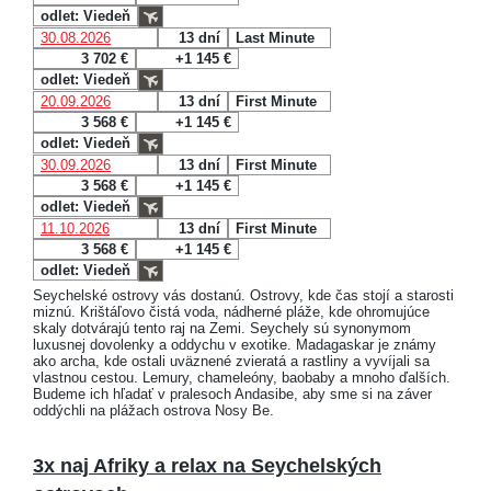
odlet: Viedeň
30.08.2026
13 dní
Last Minute
3 702 €
+1 145 €
odlet: Viedeň
20.09.2026
13 dní
First Minute
3 568 €
+1 145 €
odlet: Viedeň
30.09.2026
13 dní
First Minute
3 568 €
+1 145 €
odlet: Viedeň
11.10.2026
13 dní
First Minute
3 568 €
+1 145 €
odlet: Viedeň
Seychelské ostrovy vás dostanú. Ostrovy, kde čas stojí a starosti
miznú. Krištáľovo čistá voda, nádherné pláže, kde ohromujúce
skaly dotvárajú tento raj na Zemi. Seychely sú synonymom
luxusnej dovolenky a oddychu v exotike. Madagaskar je známy
ako archa, kde ostali uväznené zvieratá a rastliny a vyvíjali sa
vlastnou cestou. Lemury, chameleóny, baobaby a mnoho ďalších.
Budeme ich hľadať v pralesoch Andasibe, aby sme si na záver
oddýchli na plážach ostrova Nosy Be.
3x naj Afriky a relax na Seychelských