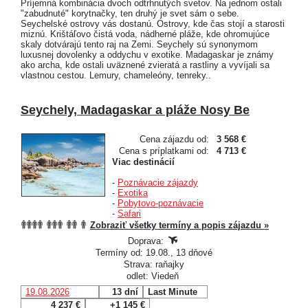
Príjemná kombinácia dvoch odtrhnutých svetov. Na jednom ostali
"zabudnuté" korytnačky, ten druhý je svet sám o sebe.
Seychelské ostrovy vás dostanú. Ostrovy, kde čas stojí a starosti
miznú. Krištáľovo čistá voda, nádherné pláže, kde ohromujúce
skaly dotvárajú tento raj na Zemi. Seychely sú synonymom
luxusnej dovolenky a oddychu v exotike. Madagaskar je známy
ako archa, kde ostali uväznené zvieratá a rastliny a vyvíjali sa
vlastnou cestou. Lemury, chameleóny, tenreky..
Seychely, Madagaskar a pláže Nosy Be
Cena zájazdu od:
3 568 €
Cena s príplatkami od:
4 713 €
Viac destinácií
-
Poznávacie zájazdy
-
Exotika
-
Pobytovo-poznávacie
-
Safari
Zobraziť všetky termíny a popis zájazdu »
Doprava:
Termíny od: 19.08., 13 dňové
Strava: raňajky
odlet: Viedeň
19.08.2026
13 dní
Last Minute
4 237 €
+1 145 €