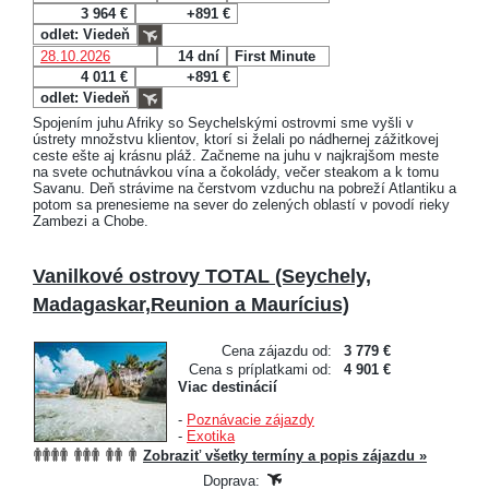
3 964 €
+891 €
odlet: Viedeň
28.10.2026
14 dní
First Minute
4 011 €
+891 €
odlet: Viedeň
Spojením juhu Afriky so Seychelskými ostrovmi sme vyšli v
ústrety množstvu klientov, ktorí si želali po nádhernej zážitkovej
ceste ešte aj krásnu pláž. Začneme na juhu v najkrajšom meste
na svete ochutnávkou vína a čokolády, večer steakom a k tomu
Savanu. Deň strávime na čerstvom vzduchu na pobreží Atlantiku a
potom sa prenesieme na sever do zelených oblastí v povodí rieky
Zambezi a Chobe.
Vanilkové ostrovy TOTAL (Seychely,
Madagaskar,Reunion a Maurícius)
Cena zájazdu od:
3 779 €
Cena s príplatkami od:
4 901 €
Viac destinácií
-
Poznávacie zájazdy
-
Exotika
Zobraziť všetky termíny a popis zájazdu »
Doprava: