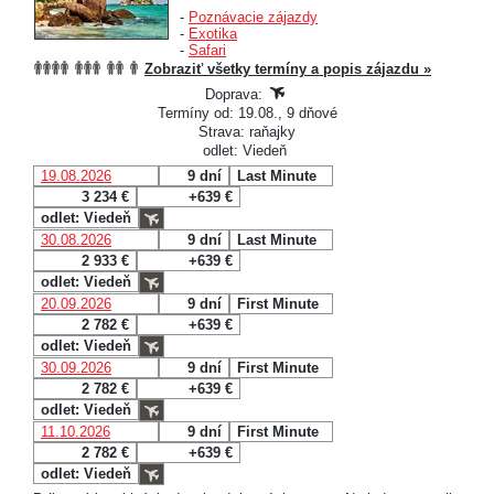
-
Poznávacie zájazdy
-
Exotika
-
Safari
Zobraziť všetky termíny a popis zájazdu »
Doprava:
Termíny od: 19.08., 9 dňové
Strava: raňajky
odlet: Viedeň
19.08.2026
9 dní
Last Minute
3 234 €
+639 €
odlet: Viedeň
30.08.2026
9 dní
Last Minute
2 933 €
+639 €
odlet: Viedeň
20.09.2026
9 dní
First Minute
2 782 €
+639 €
odlet: Viedeň
30.09.2026
9 dní
First Minute
2 782 €
+639 €
odlet: Viedeň
11.10.2026
9 dní
First Minute
2 782 €
+639 €
odlet: Viedeň