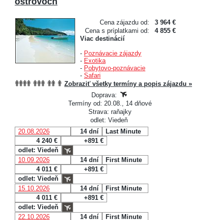
ostrovoch
Cena zájazdu od:
3 964 €
Cena s príplatkami od:
4 855 €
Viac destinácií
-
Poznávacie zájazdy
-
Exotika
-
Pobytovo-poznávacie
-
Safari
Zobraziť všetky termíny a popis zájazdu »
Doprava:
Termíny od: 20.08., 14 dňové
Strava: raňajky
odlet: Viedeň
20.08.2026
14 dní
Last Minute
4 240 €
+891 €
odlet: Viedeň
10.09.2026
14 dní
First Minute
4 011 €
+891 €
odlet: Viedeň
15.10.2026
14 dní
First Minute
4 011 €
+891 €
odlet: Viedeň
22.10.2026
14 dní
First Minute