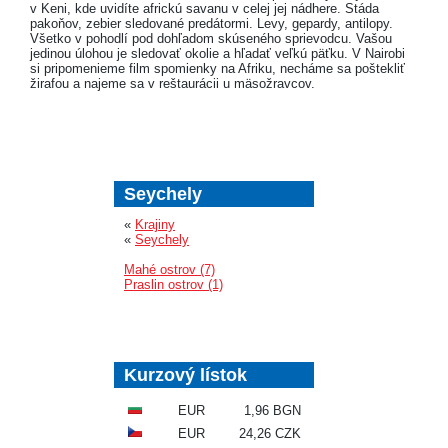
v Keni, kde uvidíte africkú savanu v celej jej nádhere. Stáda
pakoňov, zebier sledované predátormi. Levy, gepardy, antilopy.
Všetko v pohodlí pod dohľadom skúseného sprievodcu. Vašou
jedinou úlohou je sledovať okolie a hľadať veľkú päťku. V Nairobi
si pripomenieme film spomienky na Afriku, necháme sa poštekliť
žirafou a najeme sa v reštaurácii u mäsožravcov.
Seychely
«
Krajiny
«
Seychely
Mahé ostrov (7)
Praslin ostrov (1)
Kurzový lístok
EUR
1,96 BGN
EUR
24,26 CZK