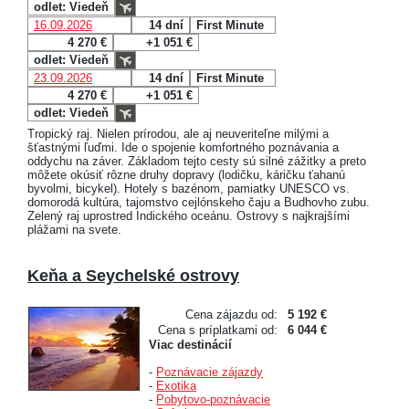
odlet: Viedeň
16.09.2026
14 dní
First Minute
4 270 €
+1 051 €
odlet: Viedeň
23.09.2026
14 dní
First Minute
4 270 €
+1 051 €
odlet: Viedeň
Tropický raj. Nielen prírodou, ale aj neuveriteľne milými a
šťastnými ľuďmi. Ide o spojenie komfortného poznávania a
oddychu na záver. Základom tejto cesty sú silné zážitky a preto
môžete okúsiť rôzne druhy dopravy (lodičku, káričku ťahanú
byvolmi, bicykel). Hotely s bazénom, pamiatky UNESCO vs.
domorodá kultúra, tajomstvo cejlónskeho čaju a Budhovho zubu.
Zelený raj uprostred Indického oceánu. Ostrovy s najkrajšími
plážami na svete.
Keňa a Seychelské ostrovy
Cena zájazdu od:
5 192 €
Cena s príplatkami od:
6 044 €
Viac destinácií
-
Poznávacie zájazdy
-
Exotika
-
Pobytovo-poznávacie