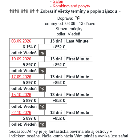
-
Safari
-
Kombinované pobyty
Zobraziť všetky termíny a popis zájazdu »
Doprava:
Termíny od: 03.09., 13 dňové
Strava: raňajky
odlet: Viedeň
03.09.2026
13 dní
Last Minute
6 154 €
+852 €
odlet: Viedeň
10.09.2026
13 dní
First Minute
5 897 €
+852 €
odlet: Viedeň
17.09.2026
13 dní
First Minute
5 897 €
+852 €
odlet: Viedeň
15.10.2026
13 dní
First Minute
5 897 €
+852 €
odlet: Viedeň
22.10.2026
13 dní
First Minute
5 897 €
+852 €
odlet: Viedeň
Súčasťou Afriky je jej fantastická pevnina ale aj ostrovy v
Indickom oceáne. Naša kombinácia Vám prináša vynikajúce safari