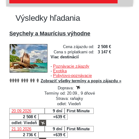
Výsledky hľadania
Seychely a Maurícius výhodne
Cena zájazdu od:
2 508 €
Cena s príplatkami od:
3 147 €
Viac destinácií
-
Poznávacie zájazdy
-
Exotika
-
Pobytovo-poznávacie
Zobraziť všetky termíny a popis zájazdu »
Doprava:
Termíny od: 20.09., 9 dňové
Strava: raňajky
odlet: Viedeň
20.09.2026
9 dní
First Minute
2 508 €
+639 €
odlet: Viedeň
21.10.2026
9 dní
First Minute
2 736 €
+639 €