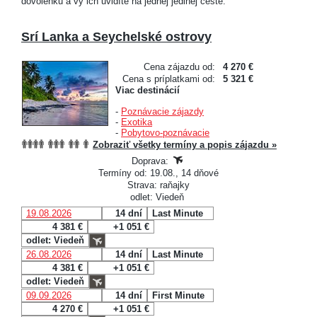
dovolenku a vy ich uvidíte na jednej jedinej ceste.
Srí Lanka a Seychelské ostrovy
Cena zájazdu od:
4 270 €
Cena s príplatkami od:
5 321 €
Viac destinácií
-
Poznávacie zájazdy
-
Exotika
-
Pobytovo-poznávacie
Zobraziť všetky termíny a popis zájazdu »
Doprava:
Termíny od: 19.08., 14 dňové
Strava: raňajky
odlet: Viedeň
19.08.2026
14 dní
Last Minute
4 381 €
+1 051 €
odlet: Viedeň
26.08.2026
14 dní
Last Minute
4 381 €
+1 051 €
odlet: Viedeň
09.09.2026
14 dní
First Minute
4 270 €
+1 051 €