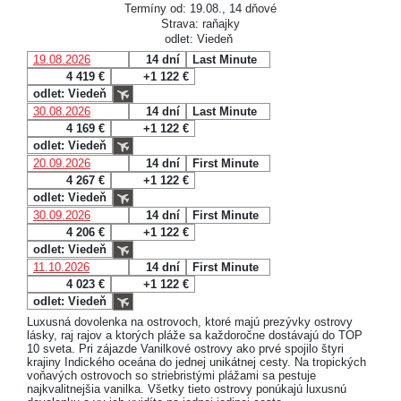
Termíny od: 19.08., 14 dňové
Strava: raňajky
odlet: Viedeň
19.08.2026
14 dní
Last Minute
4 419 €
+1 122 €
odlet: Viedeň
30.08.2026
14 dní
Last Minute
4 169 €
+1 122 €
odlet: Viedeň
20.09.2026
14 dní
First Minute
4 267 €
+1 122 €
odlet: Viedeň
30.09.2026
14 dní
First Minute
4 206 €
+1 122 €
odlet: Viedeň
11.10.2026
14 dní
First Minute
4 023 €
+1 122 €
odlet: Viedeň
Luxusná dovolenka na ostrovoch, ktoré majú prezývky ostrovy
lásky, raj rajov a ktorých pláže sa každoročne dostávajú do TOP
10 sveta. Pri zájazde Vanilkové ostrovy ako prvé spojilo štyri
krajiny Indického oceána do jednej unikátnej cesty. Na tropických
voňavých ostrovoch so striebristými plážami sa pestuje
najkvalitnejšia vanilka. Všetky tieto ostrovy ponúkajú luxusnú