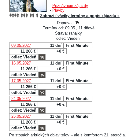
-
Poznávacie zájazdy
-
Plavby
Zobraziť všetky termíny a popis zájazdu »
Doprava:
Termíny od: 09.05., 11 dňové
Strava: raňajky
odlet: Viedeň
09.05.2027
11 dní
First Minute
11 266 €
+0 €
odlet: Viedeň
16.05.2027
11 dní
First Minute
11 266 €
+0 €
odlet: Viedeň
17.05.2027
11 dní
First Minute
11 266 €
+0 €
odlet: Viedeň
24.05.2027
11 dní
First Minute
11 266 €
+0 €
odlet: Viedeň
25.05.2027
11 dní
First Minute
11 266 €
+0 €
odlet: Viedeň
Po stopách arktických objaviteľov – ale s komfortom 21. storočia.