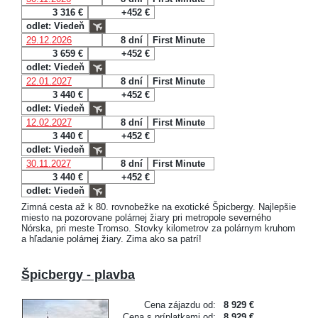
3 316 €
+452 €
odlet: Viedeň
29.12.2026
8 dní
First Minute
3 659 €
+452 €
odlet: Viedeň
22.01.2027
8 dní
First Minute
3 440 €
+452 €
odlet: Viedeň
12.02.2027
8 dní
First Minute
3 440 €
+452 €
odlet: Viedeň
30.11.2027
8 dní
First Minute
3 440 €
+452 €
odlet: Viedeň
Zimná cesta až k 80. rovnobežke na exotické Špicbergy. Najlepšie
miesto na pozorovane polárnej žiary pri metropole severného
Nórska, pri meste Tromso. Stovky kilometrov za polárnym kruhom
a hľadanie polárnej žiary. Zima ako sa patrí!
Špicbergy - plavba
Cena zájazdu od:
8 929 €
Cena s príplatkami od:
8 929 €