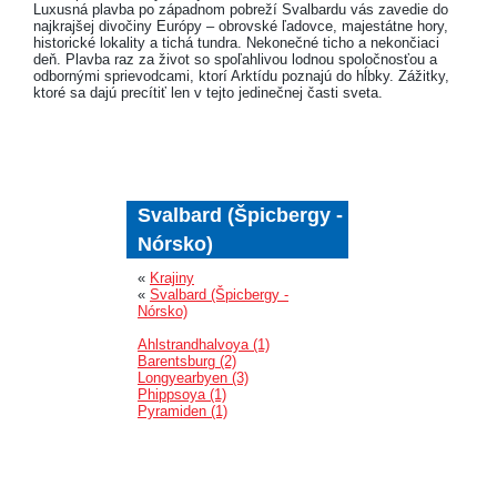
Luxusná plavba po západnom pobreží Svalbardu vás zavedie do
najkrajšej divočiny Európy – obrovské ľadovce, majestátne hory,
historické lokality a tichá tundra. Nekonečné ticho a nekončiaci
deň. Plavba raz za život so spoľahlivou lodnou spoločnosťou a
odbornými sprievodcami, ktorí Arktídu poznajú do hĺbky. Zážitky,
ktoré sa dajú precítiť len v tejto jedinečnej časti sveta.
Svalbard (Špicbergy -
Nórsko)
«
Krajiny
«
Svalbard (Špicbergy -
Nórsko)
Ahlstrandhalvoya (1)
Barentsburg (2)
Longyearbyen (3)
Phippsoya (1)
Pyramiden (1)