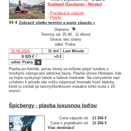
Svalbard (Špicbergy - Nórsko)
-
Poznávacie zájazdy
-
Plavby
Zobraziť všetky termíny a popis zájazdu »
Doprava:
Termíny od: 25.08., 11 dňové
Strava: bez stravy
odlet: Praha
25.08.2026
11 dní
Last Minute
8 929 €
+0 €
odlet: Praha
Plavba po Arktíde, počas ktorej sa môžete prejsť tundrou s
mnohými zástupcami arktickej fauny. Plavba úžinou Hinlopen, kde
sa hojne vyskytujú tulene a ľadové medvede. Na zamyslenie nad
vzťahom k prírode nás môžu inšpirovať hromady kostí bieluhy,
ktoré tu zostali po bezmyšlienkovom masakre tohto tvora v 19.
storočí.
Špicbergy - plavba luxusnou loďou
Cena zájazdu od:
11 266 €
Cena s príplatkami od:
11 266 €
Viac destinácií