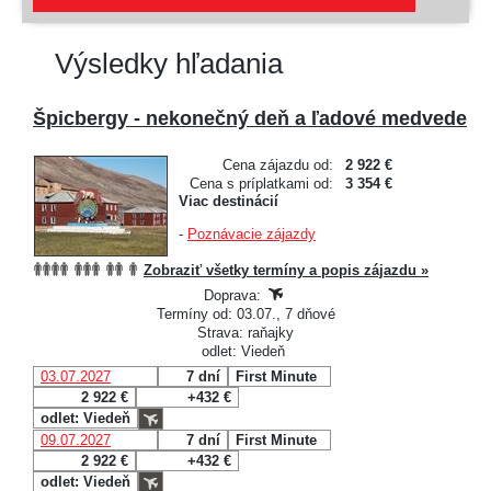
Výsledky hľadania
Špicbergy - nekonečný deň a ľadové medvede
Cena zájazdu od:
2 922 €
Cena s príplatkami od:
3 354 €
Viac destinácií
-
Poznávacie zájazdy
Zobraziť všetky termíny a popis zájazdu »
Doprava:
Termíny od: 03.07., 7 dňové
Strava: raňajky
odlet: Viedeň
03.07.2027
7 dní
First Minute
2 922 €
+432 €
odlet: Viedeň
09.07.2027
7 dní
First Minute
2 922 €
+432 €
odlet: Viedeň