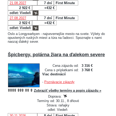
21.08.2027
7 dní
First Minute
2 922 €
+432 €
odlet: Viedeň
27.08.2027
7 dní
First Minute
2 922 €
+432 €
odlet: Viedeň
Oslo a Longyearbyen - najsevernejšie mesto na svete. Výlety do
opustených ruských miest a túra na ľadovci. Spoznajte s nami
naozaj ďaleký sever.
Špicbergy, polárna žiara na ďalekom severe
Cena zájazdu od:
3 316 €
Cena s príplatkami od:
3 768 €
Viac destinácií
-
Poznávacie zájazdy
Zobraziť všetky termíny a popis zájazdu »
Doprava:
Termíny od: 30.11., 8 dňové
Strava: raňajky
odlet: Viedeň
30.11.2026
8 dní
First Minute