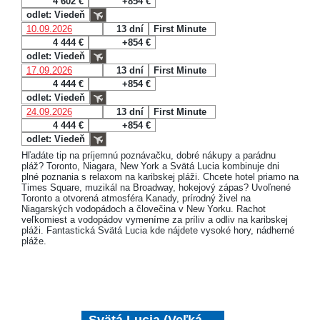
4 602 €
+854 €
odlet: Viedeň
10.09.2026
13 dní
First Minute
4 444 €
+854 €
odlet: Viedeň
17.09.2026
13 dní
First Minute
4 444 €
+854 €
odlet: Viedeň
24.09.2026
13 dní
First Minute
4 444 €
+854 €
odlet: Viedeň
Hľadáte tip na príjemnú poznávačku, dobré nákupy a parádnu
pláž? Toronto, Niagara, New York a Svätá Lucia kombinuje dni
plné poznania s relaxom na karibskej pláži. Chcete hotel priamo na
Times Square, muzikál na Broadway, hokejový zápas? Uvoľnené
Toronto a otvorená atmosféra Kanady, prírodný živel na
Niagarských vodopádoch a človečina v New Yorku. Rachot
veľkomiest a vodopádov vymeníme za príliv a odliv na karibskej
pláži. Fantastická Svätá Lucia kde nájdete vysoké hory, nádherné
pláže.
Svätá Lucia (Veľká