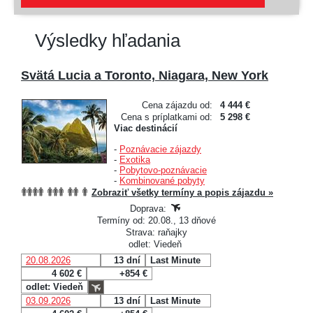
Výsledky hľadania
Svätá Lucia a Toronto, Niagara, New York
Cena zájazdu od:
4 444 €
Cena s príplatkami od:
5 298 €
Viac destinácií
-
Poznávacie zájazdy
-
Exotika
-
Pobytovo-poznávacie
-
Kombinované pobyty
Zobraziť všetky termíny a popis zájazdu »
Doprava:
Termíny od: 20.08., 13 dňové
Strava: raňajky
odlet: Viedeň
20.08.2026
13 dní
Last Minute
4 602 €
+854 €
odlet: Viedeň
03.09.2026
13 dní
Last Minute