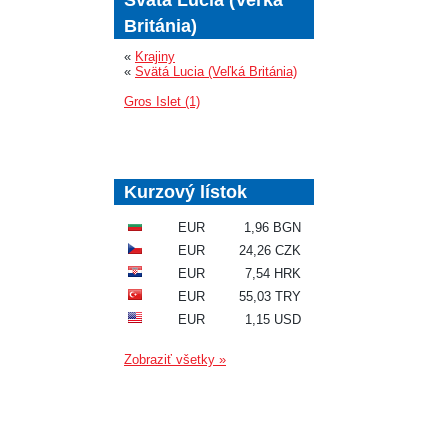
Británia)
«
Krajiny
«
Svätá Lucia (Veľká Británia)
Gros Islet (1)
Kurzový lístok
EUR
1,96 BGN
EUR
24,26 CZK
EUR
7,54 HRK
EUR
55,03 TRY
EUR
1,15 USD
Zobraziť všetky »