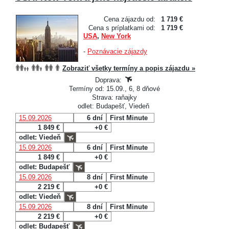
Cena zájazdu od:
1 719 €
Cena s príplatkami od:
1 719 €
USA
,
New York
-
Poznávacie zájazdy
Zobraziť všetky termíny a popis zájazdu »
Doprava:
Termíny od: 15.09., 6, 8 dňové
Strava: raňajky
odlet: Budapešť, Viedeň
15.09.2026
6 dní
First Minute
1 849 €
+0 €
odlet: Viedeň
15.09.2026
6 dní
First Minute
1 849 €
+0 €
odlet: Budapešť
15.09.2026
8 dní
First Minute
2 219 €
+0 €
odlet: Viedeň
15.09.2026
8 dní
First Minute
2 219 €
+0 €
odlet: Budapešť