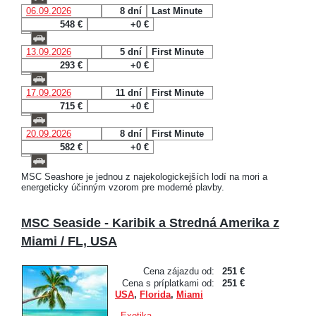
06.09.2026
8 dní
Last Minute
548 €
+0 €
13.09.2026
5 dní
First Minute
293 €
+0 €
17.09.2026
11 dní
First Minute
715 €
+0 €
20.09.2026
8 dní
First Minute
582 €
+0 €
MSC Seashore je jednou z najekologickejších lodí na mori a
energeticky účinným vzorom pre moderné plavby.
MSC Seaside - Karibik a Stredná Amerika z
Miami / FL, USA
Cena zájazdu od:
251 €
Cena s príplatkami od:
251 €
USA
,
Florida
,
Miami
-
Exotika