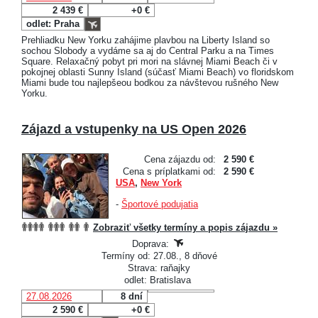
2 439 €
+0 €
odlet: Praha
Prehliadku New Yorku zahájime plavbou na Liberty Island so
sochou Slobody a vydáme sa aj do Central Parku a na Times
Square. Relaxačný pobyt pri mori na slávnej Miami Beach či v
pokojnej oblasti Sunny Island (súčasť Miami Beach) vo floridskom
Miami bude tou najlepšeou bodkou za návštevou rušného New
Yorku.
Zájazd a vstupenky na US Open 2026
Cena zájazdu od:
2 590 €
Cena s príplatkami od:
2 590 €
USA
,
New York
-
Športové podujatia
Zobraziť všetky termíny a popis zájazdu »
Doprava:
Termíny od: 27.08., 8 dňové
Strava: raňajky
odlet: Bratislava
27.08.2026
8 dní
2 590 €
+0 €