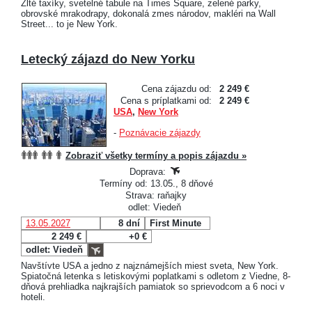
Žlté taxíky, svetelné tabule na Times Square, zelené parky,
obrovské mrakodrapy, dokonalá zmes národov, makléri na Wall
Street... to je New York.
Letecký zájazd do New Yorku
Cena zájazdu od:
2 249 €
Cena s príplatkami od:
2 249 €
USA
,
New York
-
Poznávacie zájazdy
Zobraziť všetky termíny a popis zájazdu »
Doprava:
Termíny od: 13.05., 8 dňové
Strava: raňajky
odlet: Viedeň
13.05.2027
8 dní
First Minute
2 249 €
+0 €
odlet: Viedeň
Navštívte USA a jedno z najznámejších miest sveta, New York.
Spiatočná letenka s letiskovými poplatkami s odletom z Viedne, 8-
dňová prehliadka najkrajších pamiatok so sprievodcom a 6 noci v
hoteli.