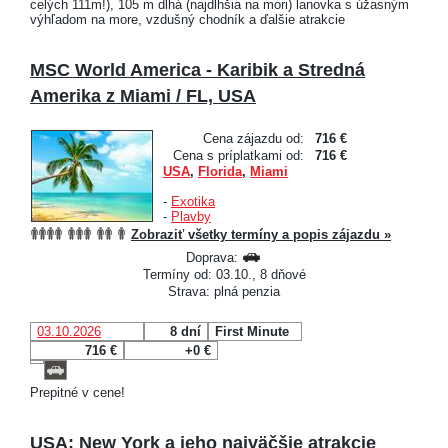
celých 111m!), 105 m dlhá (najdlhšia na mori) lanovka s úžasným
výhľadom na more, vzdušný chodník a ďalšie atrakcie
MSC World America - Karibik a Stredná
Amerika z Miami / FL, USA
Cena zájazdu od:
716 €
Cena s príplatkami od:
716 €
USA
,
Florida
,
Miami
-
Exotika
-
Plavby
Zobraziť všetky termíny a popis zájazdu »
Doprava:
Termíny od: 03.10., 8 dňové
Strava: plná penzia
03.10.2026
8 dní
First Minute
716 €
+0 €
Prepitné v cene!
USA: New York a jeho najväčšie atrakcie