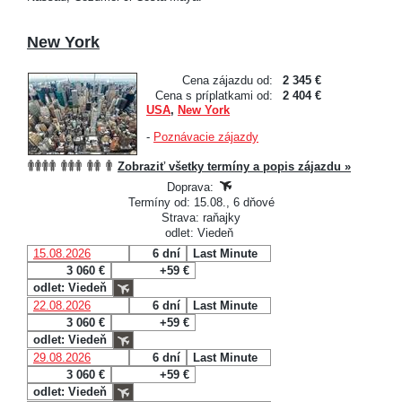
New York
Cena zájazdu od:
2 345 €
Cena s príplatkami od:
2 404 €
USA
,
New York
-
Poznávacie zájazdy
Zobraziť všetky termíny a popis zájazdu »
Doprava:
Termíny od: 15.08., 6 dňové
Strava: raňajky
odlet: Viedeň
15.08.2026
6 dní
Last Minute
3 060 €
+59 €
odlet: Viedeň
22.08.2026
6 dní
Last Minute
3 060 €
+59 €
odlet: Viedeň
29.08.2026
6 dní
Last Minute
3 060 €
+59 €
odlet: Viedeň