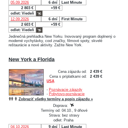
05.09.2026
6 dní
Last Minute
2 803 €
+59 €
odlet: Viedeň
12.09.2026
6 dní
First Minute
2 603 €
+59 €
odlet: Viedeň
Jedinečná prehliadka New Yorku. Inovovaný program doplnený o
moderné vychytávky, cool značky, filmové spoty, skvelé
reštaurácie a nové aktivity. Zažite New York.
New York a Florida
Cena zájazdu od:
2 439 €
Cena s príplatkami od:
2 439 €
USA
-
Poznávacie zájazdy
-
Pobytovo-poznávacie
Zobraziť všetky termíny a popis zájazdu »
Doprava:
Termíny od: 04.10., 9 dňové
Strava: bez stravy
odlet: Praha
04.10.2026
9 dní
Last Minute