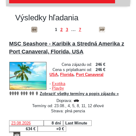
Výsledky hľadania
1
2
3
...
7
MSC Seashore - Karibik a Stredná Amerika z
Port Canaveral, Florida, USA
Cena zájazdu od:
246 €
Cena s príplatkami od:
246 €
USA
,
Florida
,
Port Canaveral
-
Exotika
-
Plavby
Zobraziť všetky termíny a popis zájazdu »
Doprava:
Termíny od: 23.08., 4, 5, 8, 11, 12 dňové
Strava: plná penzia
23.08.2026
8 dní
Last Minute
634 €
+0 €