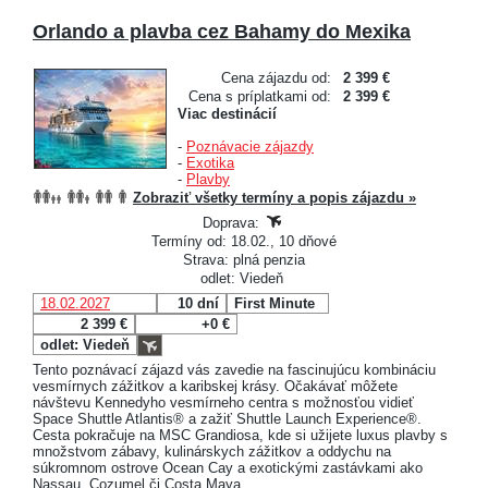
Orlando a plavba cez Bahamy do Mexika
Cena zájazdu od:
2 399 €
Cena s príplatkami od:
2 399 €
Viac destinácií
-
Poznávacie zájazdy
-
Exotika
-
Plavby
Zobraziť všetky termíny a popis zájazdu »
Doprava:
Termíny od: 18.02., 10 dňové
Strava: plná penzia
odlet: Viedeň
18.02.2027
10 dní
First Minute
2 399 €
+0 €
odlet: Viedeň
Tento poznávací zájazd vás zavedie na fascinujúcu kombináciu
vesmírnych zážitkov a karibskej krásy. Očakávať môžete
návštevu Kennedyho vesmírneho centra s možnosťou vidieť
Space Shuttle Atlantis® a zažiť Shuttle Launch Experience®.
Cesta pokračuje na MSC Grandiosa, kde si užijete luxus plavby s
množstvom zábavy, kulinárskych zážitkov a oddychu na
súkromnom ostrove Ocean Cay a exotickými zastávkami ako
Nassau, Cozumel či Costa Maya.