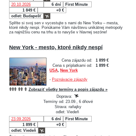
20.10.2026
6 dní
First Minute
1 849 €
+0 €
odlet: Budapešť
Splňte si svoj sen v vycestujte s nami do New Yorku – mesta,
ktoré nikdy nespi. Ponúkame Vám návštevu unikátnej metropoly
za najnižšiu cenu na trhu a to navyše v hlavnej sezóne!
New York - mesto, ktoré nikdy nespí
Cena zájazdu od:
1 899 €
Cena s príplatkami od:
1 899 €
USA
,
New York
-
Poznávacie zájazdy
Zobraziť všetky termíny a popis zájazdu »
Doprava:
Termíny od: 23.09., 6 dňové
Strava: raňajky
odlet: Viedeň
23.09.2026
6 dní
First Minute
1 899 €
+0 €
odlet: Viedeň