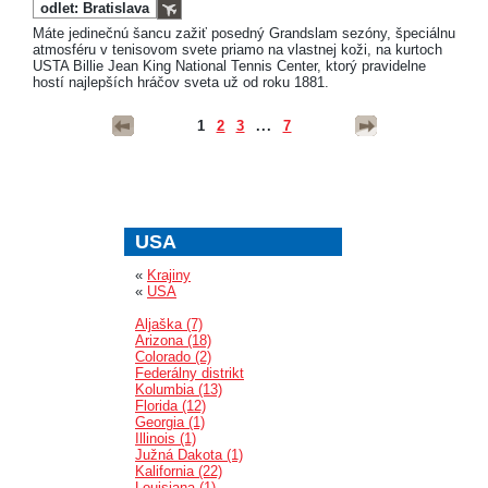
odlet: Bratislava
Máte jedinečnú šancu zažiť posedný Grandslam sezóny, špeciálnu
atmosféru v tenisovom svete priamo na vlastnej koži, na kurtoch
USTA Billie Jean King National Tennis Center, ktorý pravidelne
hostí najlepších hráčov sveta už od roku 1881.
1
2
3
...
7
USA
«
Krajiny
«
USA
Aljaška (7)
Arizona (18)
Colorado (2)
Federálny distrikt
Kolumbia (13)
Florida (12)
Georgia (1)
Illinois (1)
Južná Dakota (1)
Kalifornia (22)
Louisiana (1)