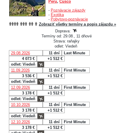
Peru
,
Cusco
-
Poznávacie zájazdy
-
Exotika
-
Pobytovo-poznávacie
Zobraziť všetky termíny a popis zájazdu »
Doprava:
Termíny od: 29.08., 11 dňové
Strava: raňajky
odlet: Viedeň
29.08.2026
11 dní
Last Minute
4 073 €
+1 512 €
odlet: Viedeň
11.09.2026
11 dní
First Minute
3 536 €
+1 512 €
odlet: Viedeň
12.09.2026
11 dní
First Minute
3 178 €
+1 512 €
odlet: Viedeň
10.10.2026
11 dní
First Minute
3 178 €
+1 512 €
odlet: Viedeň
12.10.2026
11 dní
First Minute
3 178 €
+1 512 €