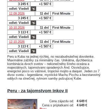
3 245 €
+1 507 €
odlet: Viedeň
12.09.2026
11 dní
First Minute
3 245 €
+1 507 €
odlet: Viedeň
10.10.2026
11 dní
First Minute
3 113 €
+1 507 €
odlet: Viedeň
12.10.2026
11 dní
First Minute
3 113 €
+1 507 €
odlet: Viedeň
Peru a Kuba na jednej rýchlej, no nezabudnuteľnej dovolenke.
Maximálne zážitky za minimálny čas. Unikátna, dychberúca
kombinácia dvoch svetov – nekonečného šíreho oceána a
majestátnych, tajomstvami opradených Ánd. Osviežujúce,
energické pisco vs vášnivé, tropické mojito a daiquiri. Jeden zo 7
divov sveta – legendárne, mystické Machu Picchu a bezstarostný
oddych na slnečnej, rytmom samby pulzujúcej Kube.
Peru - za tajomstvom Inkov II
Cena zájazdu od:
4 649 €
Cena s príplatkami od:
4 649 €