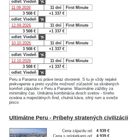
odlet: Viedeň
11.09.2026
11 dní
First Minute
3 508 €
+1 337 €
odlet: Viedeň
12.09.2026
11 dní
First Minute
3 508 €
+1 337 €
odlet: Viedeň
10.10.2026
11 dní
First Minute
3 508 €
+1 337 €
odlet: Viedeň
12.10.2026
11 dní
First Minute
3 508 €
+1 337 €
odlet: Viedeň
Peru a Panama sú práve teraz otvorené. S tu je vždy nejaké
prekvapenie a preto využite možnosť zúčastniť sa skrátených
komfort zájazdov v Peru a Paname. Maximálne zážitky za
minimálny čas. Unikátna kombinácia dvoch svetov - šíreho
oceána a majestátnych Ánd, chutná káva, silný rum a svieže
pisco
Ultimátne Peru - Príbehy stratených civilizácii
Cena zájazdu od:
4 939 €
Cena s príplatkami od:
4 939 €