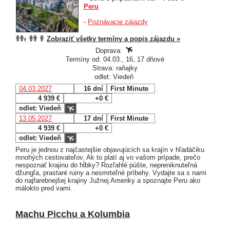
Peru
-
Poznávacie zájazdy
Zobraziť všetky termíny a popis zájazdu »
Doprava:
Termíny od: 04.03., 16, 17 dňové
Strava: raňajky
odlet: Viedeň
04.03.2027
16 dní
First Minute
4 939 €
+0 €
odlet: Viedeň
13.05.2027
17 dní
First Minute
4 939 €
+0 €
odlet: Viedeň
Peru je jednou z najčastejšie objavujúcich sa krajín v hľadáčiku
mnohých cestovateľov. Ak to platí aj vo vašom prípade, prečo
nespoznať krajinu do hĺbky? Rozľahlé púšte, nepreniknuteľná
džungľa, prastaré ruiny a nesmrteľné príbehy. Vydajte sa s nami
do najfarebnejšej krajiny Južnej Ameriky a spoznajte Peru ako
málokto pred vami.
Machu Picchu a Kolumbia