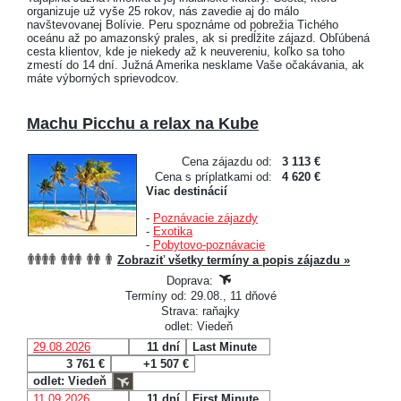
organizuje už vyše 25 rokov, nás zavedie aj do málo
navštevovanej Bolívie. Peru spoznáme od pobrežia Tichého
oceánu až po amazonský prales, ak si predĺžite zájazd. Obľúbená
cesta klientov, kde je niekedy až k neuvereniu, koľko sa toho
zmestí do 14 dní. Južná Amerika nesklame Vaše očakávania, ak
máte výborných sprievodcov.
Machu Picchu a relax na Kube
Cena zájazdu od:
3 113 €
Cena s príplatkami od:
4 620 €
Viac destinácií
-
Poznávacie zájazdy
-
Exotika
-
Pobytovo-poznávacie
Zobraziť všetky termíny a popis zájazdu »
Doprava:
Termíny od: 29.08., 11 dňové
Strava: raňajky
odlet: Viedeň
29.08.2026
11 dní
Last Minute
3 761 €
+1 507 €
odlet: Viedeň
11.09.2026
11 dní
First Minute