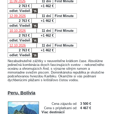
11.09.2026
11 dní
First Minute
2 763 €
+1 462 €
odlet: Viedeň
12.09.2026
11 dní
First Minute
2 763 €
+1 462 €
odlet: Viedeň
10.10.2026
11 dní
First Minute
2 763 €
+1 462 €
odlet: Viedeň
12.10.2026
11 dní
First Minute
2 763 €
+1 462 €
odlet: Viedeň
Nezabudnuteľné zážitky v neuveriteľne krátkom čase. Absolútne
jedinečná kombinácia dvoch fascinujúcich svetov – nekonečného
oceánu a ohromujúcich Ánd, s výrazne silným rumom a
mimoriadne sviežim piscom. Dominikánska republika je skutočne
podceňovanou hviezdou Karibiku. Okamžite si vás podmaní
dychberúcimi plážami s krištáľovo čistou vodou.
Peru, Bolívia
Cena zájazdu od:
3 500 €
Cena s príplatkami od:
4 467 €
Viac destinácií