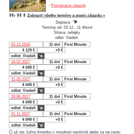
-
Poznávacie zájazdy
Zobraziť všetky termíny a popis zájazdu »
Doprava:
Termíny od: 03.12., 11 dňové
Strava: raňajky
odlet: Viedeň
03.12.2026
11 dní
First Minute
4 129 €
+0 €
odlet: Viedeň
18.02.2027
11 dní
First Minute
4 049 €
+0 €
odlet: Viedeň
31.05.2027
11 dní
First Minute
4 049 €
+0 €
odlet: Viedeň
28.06.2027
11 dní
First Minute
4 049 €
+0 €
odlet: Viedeň
01.11.2027
11 dní
First Minute
4 049 €
+0 €
odlet: Viedeň
Či už ste Južnú Ameriku v minulosti navštívili alebo sa na cestu