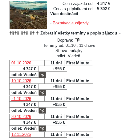
Cena zájazdu od:
4 347 €
Cena s príplatkami od:
5 302 €
Viac destinácií
-
Poznávacie zájazdy
Zobraziť všetky termíny a popis zájazdu »
Doprava:
Termíny od: 01.10., 11 dňové
Strava: raňajky
odlet: Viedeň
01.10.2026
11 dní
First Minute
4 347 €
+955 €
odlet: Viedeň
10.10.2026
11 dní
First Minute
4 347 €
+955 €
odlet: Viedeň
21.10.2026
11 dní
First Minute
4 347 €
+955 €
odlet: Viedeň
30.10.2026
11 dní
First Minute
4 347 €
+955 €
odlet: Viedeň
12.11.2026
11 dní
First Minute