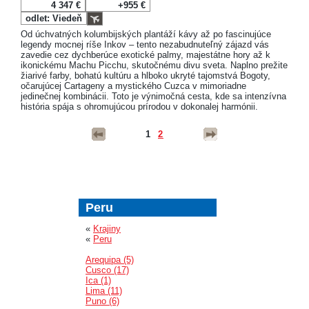
4 347 €
+955 €
odlet: Viedeň
Od úchvatných kolumbijských plantáží kávy až po fascinujúce
legendy mocnej ríše Inkov – tento nezabudnuteľný zájazd vás
zavedie cez dychberúce exotické palmy, majestátne hory až k
ikonickému Machu Picchu, skutočnému divu sveta. Naplno prežite
žiarivé farby, bohatú kultúru a hlboko ukryté tajomstvá Bogoty,
očarujúcej Cartageny a mystického Cuzca v mimoriadne
jedinečnej kombinácii. Toto je výnimočná cesta, kde sa intenzívna
história spája s ohromujúcou prírodou v dokonalej harmónii.
1
2
Peru
«
Krajiny
«
Peru
Arequipa (5)
Cusco (17)
Ica (1)
Lima (11)
Puno (6)