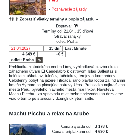
Peru
-
Poznávacie zájazdy
Zobraziť všetky termíny a popis zájazdu »
Doprava:
Termíny od: 21.04., 15 dňové
Strava: raňajky
odlet: Praha
21.04.2027
15 dní
Last Minute
4 649 €
+0 €
odlet: Praha
Prehliadka historického centra Limy, vyhliadková plavba okolo
záhadného útvaru El Candelabro k ostrovom Islas Ballestas s
kolóniami uškatcov, tuleňov, tučniakov, terejov a kormoránov.
Celodenný pobyt na jazere Titicaca, ráno plavba loďou za indiánmi
kmeňa Aymara na plávajúce ostrovy Uros. Prehliadka najkrajšieho
mesta Peru, bývalého hlavného mesta ríše Inkov. Návšteva
Machu Picchu - za sprievodu miestneho sprievodcu sa dozvieme
viac o tomto po stáročia v džungli ukrytom sídle.
Machu Picchu a relax na Arube
Cena zájazdu od:
3 178 €
Cena s príplatkami od:
4 690 €