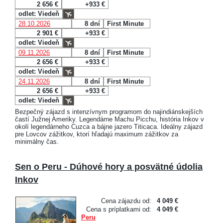
2 656 €
+933 €
odlet: Viedeň
28.10.2026
8 dní
First Minute
2 901 €
+933 €
odlet: Viedeň
09.11.2026
8 dní
First Minute
2 656 €
+933 €
odlet: Viedeň
24.11.2026
8 dní
First Minute
2 656 €
+933 €
odlet: Viedeň
Bezpečný zájazd s intenzívnym programom do najindiánskejších
častí Južnej Ameriky. Legendárne Machu Picchu, história Inkov v
okolí legendárneho Cuzca a bájne jazero Titicaca. Ideálny zájazd
pre Lovcov zážitkov, ktorí hľadajú maximum zážitkov za
minimálny čas.
Sen o Peru - Dúhové hory a posvätné údolia
Inkov
Cena zájazdu od:
4 049 €
Cena s príplatkami od:
4 049 €
Peru