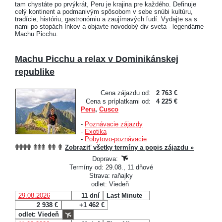
tam chystáte po prvýkrát, Peru je krajina pre každého. Definuje
celý kontinent a podmanivým spôsobom v sebe snúbi kultúru,
tradície, históriu, gastronómiu a zaujímavých ľudí. Vydajte sa s
nami po stopách Inkov a objavte novodobý div sveta - legendárne
Machu Picchu.
Machu Picchu a relax v Dominikánskej
republike
Cena zájazdu od:
2 763 €
Cena s príplatkami od:
4 225 €
Peru
,
Cusco
-
Poznávacie zájazdy
-
Exotika
-
Pobytovo-poznávacie
Zobraziť všetky termíny a popis zájazdu »
Doprava:
Termíny od: 29.08., 11 dňové
Strava: raňajky
odlet: Viedeň
29.08.2026
11 dní
Last Minute
2 938 €
+1 462 €
odlet: Viedeň