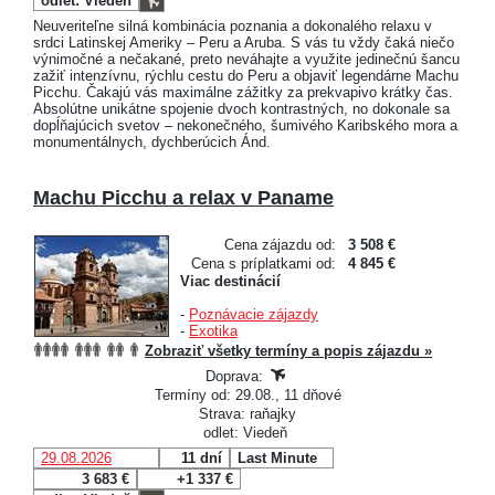
odlet: Viedeň
Neuveriteľne silná kombinácia poznania a dokonalého relaxu v
srdci Latinskej Ameriky – Peru a Aruba. S vás tu vždy čaká niečo
výnimočné a nečakané, preto neváhajte a využite jedinečnú šancu
zažiť intenzívnu, rýchlu cestu do Peru a objaviť legendárne Machu
Picchu. Čakajú vás maximálne zážitky za prekvapivo krátky čas.
Absolútne unikátne spojenie dvoch kontrastných, no dokonale sa
dopĺňajúcich svetov – nekonečného, šumivého Karibského mora a
monumentálnych, dychberúcich Ánd.
Machu Picchu a relax v Paname
Cena zájazdu od:
3 508 €
Cena s príplatkami od:
4 845 €
Viac destinácií
-
Poznávacie zájazdy
-
Exotika
Zobraziť všetky termíny a popis zájazdu »
Doprava:
Termíny od: 29.08., 11 dňové
Strava: raňajky
odlet: Viedeň
29.08.2026
11 dní
Last Minute
3 683 €
+1 337 €