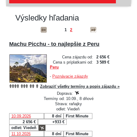
Výsledky hľadania
1
2
Machu Picchu - to najlepšie z Peru
Cena zájazdu od:
2 656 €
Cena s príplatkami od:
3 589 €
Peru
-
Poznávacie zájazdy
Zobraziť všetky termíny a popis zájazdu »
Doprava:
Termíny od: 10.09., 8 dňové
Strava: raňajky
odlet: Viedeň
10.09.2026
8 dní
First Minute
2 656 €
+933 €
odlet: Viedeň
11.10.2026
8 dní
First Minute