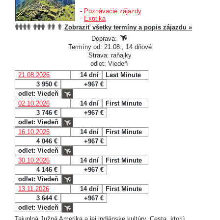
-
Poznávacie zájazdy
-
Exotika
Zobraziť všetky termíny a popis zájazdu »
Doprava:
Termíny od: 21.08., 14 dňové
Strava: raňajky
odlet: Viedeň
21.08.2026
14 dní
Last Minute
3 950 €
+967 €
odlet: Viedeň
02.10.2026
14 dní
First Minute
3 746 €
+967 €
odlet: Viedeň
16.10.2026
14 dní
First Minute
4 046 €
+967 €
odlet: Viedeň
30.10.2026
14 dní
First Minute
4 146 €
+967 €
odlet: Viedeň
13.11.2026
14 dní
First Minute
3 644 €
+967 €
odlet: Viedeň
Tajuplná Južná Amerika a jej indiánske kultúry. Cesta, ktorú