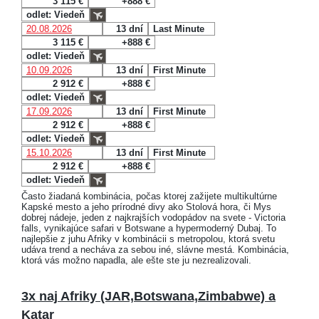
3 115 €
+888 €
odlet: Viedeň
20.08.2026
13 dní
Last Minute
3 115 €
+888 €
odlet: Viedeň
10.09.2026
13 dní
First Minute
2 912 €
+888 €
odlet: Viedeň
17.09.2026
13 dní
First Minute
2 912 €
+888 €
odlet: Viedeň
15.10.2026
13 dní
First Minute
2 912 €
+888 €
odlet: Viedeň
Často žiadaná kombinácia, počas ktorej zažijete multikultúrne
Kapské mesto a jeho prírodné divy ako Stolová hora, či Mys
dobrej nádeje, jeden z najkrajších vodopádov na svete - Victoria
falls, vynikajúce safari v Botswane a hypermoderný Dubaj. To
najlepšie z juhu Afriky v kombinácii s metropolou, ktorá svetu
udáva trend a necháva za sebou iné, slávne mestá. Kombinácia,
ktorá vás možno napadla, ale ešte ste ju nezrealizovali.
3x naj Afriky (JAR,Botswana,Zimbabwe) a
Katar