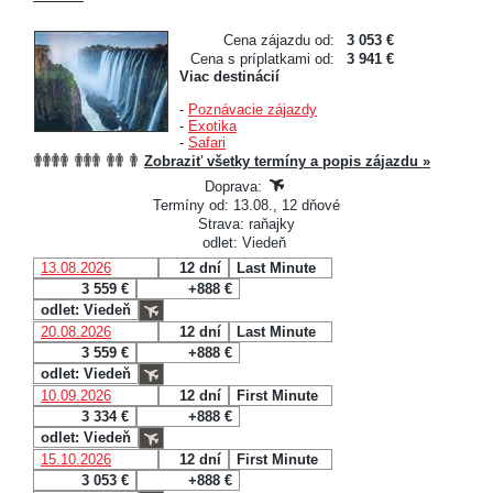
Cena zájazdu od:
3 053 €
Cena s príplatkami od:
3 941 €
Viac destinácií
-
Poznávacie zájazdy
-
Exotika
-
Safari
Zobraziť všetky termíny a popis zájazdu »
Doprava:
Termíny od: 13.08., 12 dňové
Strava: raňajky
odlet: Viedeň
13.08.2026
12 dní
Last Minute
3 559 €
+888 €
odlet: Viedeň
20.08.2026
12 dní
Last Minute
3 559 €
+888 €
odlet: Viedeň
10.09.2026
12 dní
First Minute
3 334 €
+888 €
odlet: Viedeň
15.10.2026
12 dní
First Minute
3 053 €
+888 €