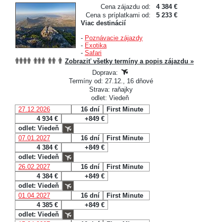
Cena zájazdu od:
4 384 €
Cena s príplatkami od:
5 233 €
Viac destinácií
-
Poznávacie zájazdy
-
Exotika
-
Safari
Zobraziť všetky termíny a popis zájazdu »
Doprava:
Termíny od: 27.12., 16 dňové
Strava: raňajky
odlet: Viedeň
27.12.2026
16 dní
First Minute
4 934 €
+849 €
odlet: Viedeň
07.01.2027
16 dní
First Minute
4 384 €
+849 €
odlet: Viedeň
26.02.2027
16 dní
First Minute
4 384 €
+849 €
odlet: Viedeň
01.04.2027
16 dní
First Minute
4 385 €
+849 €
odlet: Viedeň