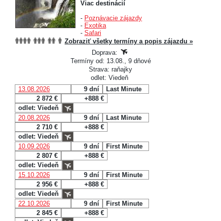
Viac destinácií
-
Poznávacie zájazdy
-
Exotika
-
Safari
Zobraziť všetky termíny a popis zájazdu »
Doprava:
Termíny od: 13.08., 9 dňové
Strava: raňajky
odlet: Viedeň
13.08.2026
9 dní
Last Minute
2 872 €
+888 €
odlet: Viedeň
20.08.2026
9 dní
Last Minute
2 710 €
+888 €
odlet: Viedeň
10.09.2026
9 dní
First Minute
2 807 €
+888 €
odlet: Viedeň
15.10.2026
9 dní
First Minute
2 956 €
+888 €
odlet: Viedeň
22.10.2026
9 dní
First Minute
2 845 €
+888 €