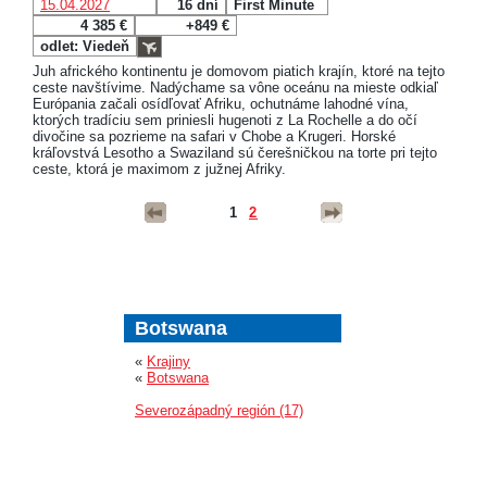
15.04.2027
16 dní
First Minute
4 385 €
+849 €
odlet: Viedeň
Juh afrického kontinentu je domovom piatich krajín, ktoré na tejto
ceste navštívime. Nadýchame sa vône oceánu na mieste odkiaľ
Európania začali osídľovať Afriku, ochutnáme lahodné vína,
ktorých tradíciu sem priniesli hugenoti z La Rochelle a do očí
divočine sa pozrieme na safari v Chobe a Krugeri. Horské
kráľovstvá Lesotho a Swaziland sú čerešničkou na torte pri tejto
ceste, ktorá je maximom z južnej Afriky.
1
2
Botswana
«
Krajiny
«
Botswana
Severozápadný región (17)