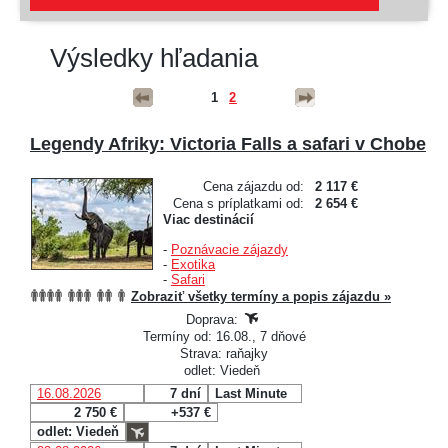
Výsledky hľadania
1
2
Legendy Afriky: Victoria Falls a safari v Chobe
Cena zájazdu od:
2 117 €
Cena s príplatkami od:
2 654 €
Viac destinácií
-
Poznávacie zájazdy
-
Exotika
-
Safari
Zobraziť všetky termíny a popis zájazdu »
Doprava:
Termíny od: 16.08., 7 dňové
Strava: raňajky
odlet: Viedeň
16.08.2026
7 dní
Last Minute
2 750 €
+537 €
odlet: Viedeň