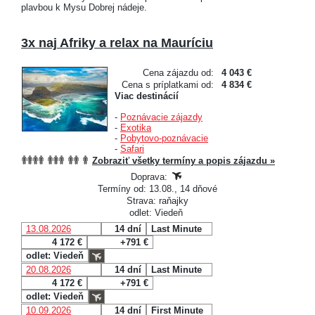
plavbou k Mysu Dobrej nádeje.
3x naj Afriky a relax na Mauríciu
Cena zájazdu od:
4 043 €
Cena s príplatkami od:
4 834 €
Viac destinácií
-
Poznávacie zájazdy
-
Exotika
-
Pobytovo-poznávacie
-
Safari
Zobraziť všetky termíny a popis zájazdu »
Doprava:
Termíny od: 13.08., 14 dňové
Strava: raňajky
odlet: Viedeň
13.08.2026
14 dní
Last Minute
4 172 €
+791 €
odlet: Viedeň
20.08.2026
14 dní
Last Minute
4 172 €
+791 €
odlet: Viedeň
10.09.2026
14 dní
First Minute