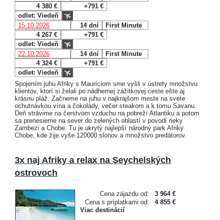
4 380 €
+791 €
odlet: Viedeň
15.10.2026
14 dní
First Minute
4 267 €
+791 €
odlet: Viedeň
22.10.2026
14 dní
First Minute
4 324 €
+791 €
odlet: Viedeň
Spojením juhu Afriky s Mauríciom sme vyšli v ústrety množstvu
klientov, ktorí si želali po nádhernej zážitkovej ceste ešte aj
krásnu pláž. Začneme na juhu v najkrajšom meste na svete
ochutnávkou vína a čokolády, večer steakom a k tomu Savanu.
Deň strávime na čerstvom vzduchu na pobreží Atlantiku a potom
sa prenesieme na sever do zelených oblastí v povodí rieky
Zambezi a Chobe. Tu je ukrytý najlepší národný park Afriky
Chobe, kde žije vyše 120000 slonov a množstvo predátorov.
3x naj Afriky a relax na Seychelských
ostrovoch
Cena zájazdu od:
3 964 €
Cena s príplatkami od:
4 855 €
Viac destinácií