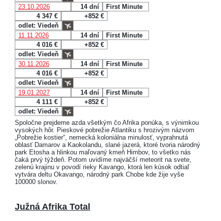
23.10.2026
14 dní
First Minute
4 347 €
+852 €
odlet: Viedeň
11.11.2026
14 dní
First Minute
4 016 €
+852 €
odlet: Viedeň
30.11.2026
14 dní
First Minute
4 016 €
+852 €
odlet: Viedeň
19.01.2027
14 dní
First Minute
4 111 €
+852 €
odlet: Viedeň
Spoločne prejdeme azda všetkým čo Afrika ponúka, s výnimkou
vysokých hôr. Pieskové pobrežie Atlantiku s hrozivým názvom
„Pobrežie kostier“, nemecká koloniálna minulosť, vyprahnutá
oblasť Damarov a Kaokolandu, slané jazerá, ktoré tvoria národný
park Etosha a hlinkou maľovaný kmeň Himbov, to všetko nás
čaká prvý týždeň. Potom uvidíme najväčší meteorit na svete,
zelenú krajinu v povodí rieky Kavango, ktorá len kúsok odtiaľ
vytvára deltu Okavango, národný park Chobe kde žije vyše
100000 slonov.
Južná Afrika Total