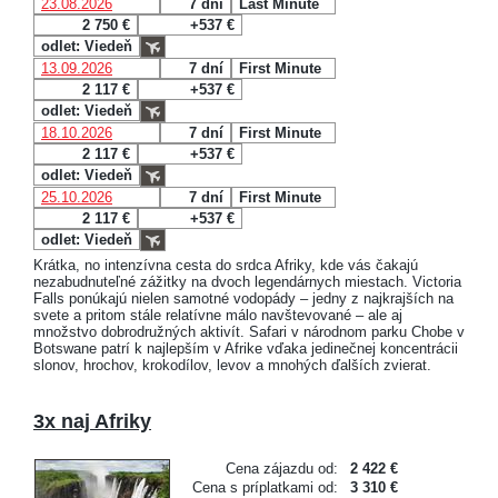
23.08.2026
7 dní
Last Minute
2 750 €
+537 €
odlet: Viedeň
13.09.2026
7 dní
First Minute
2 117 €
+537 €
odlet: Viedeň
18.10.2026
7 dní
First Minute
2 117 €
+537 €
odlet: Viedeň
25.10.2026
7 dní
First Minute
2 117 €
+537 €
odlet: Viedeň
Krátka, no intenzívna cesta do srdca Afriky, kde vás čakajú
nezabudnuteľné zážitky na dvoch legendárnych miestach. Victoria
Falls ponúkajú nielen samotné vodopády – jedny z najkrajších na
svete a pritom stále relatívne málo navštevované – ale aj
množstvo dobrodružných aktivít. Safari v národnom parku Chobe v
Botswane patrí k najlepším v Afrike vďaka jedinečnej koncentrácii
slonov, hrochov, krokodílov, levov a mnohých ďalších zvierat.
3x naj Afriky
Cena zájazdu od:
2 422 €
Cena s príplatkami od:
3 310 €