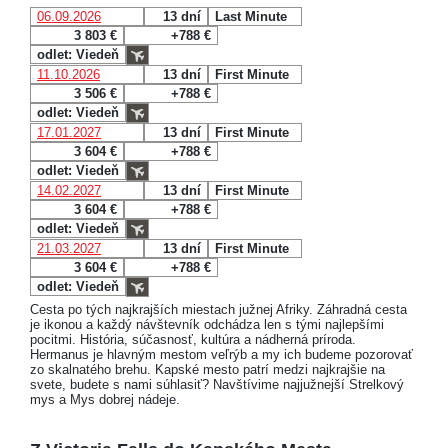
06.09.2026
13 dní
Last Minute
3 803 €
+788 €
odlet: Viedeň
11.10.2026
13 dní
First Minute
3 506 €
+788 €
odlet: Viedeň
17.01.2027
13 dní
First Minute
3 604 €
+788 €
odlet: Viedeň
14.02.2027
13 dní
First Minute
3 604 €
+788 €
odlet: Viedeň
21.03.2027
13 dní
First Minute
3 604 €
+788 €
odlet: Viedeň
Cesta po tých najkrajších miestach južnej Afriky. Záhradná cesta
je ikonou a každý návštevník odchádza len s tými najlepšími
pocitmi. História, súčasnosť, kultúra a nádherná príroda.
Hermanus je hlavným mestom veľrýb a my ich budeme pozorovať
zo skalnatého brehu. Kapské mesto patrí medzi najkrajšie na
svete, budete s nami súhlasiť? Navštívime najjužnejší Strelkový
mys a Mys dobrej nádeje.