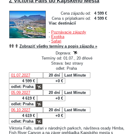
Z Victoria Falls do Kapského Mesta
Cena zájazdu od:
4 599 €
Cena s príplatkami od:
4 599 €
Viac destinácií
-
Poznávacie zájazdy
-
Exotika
-
Safari
Zobraziť všetky termíny a popis zájazdu »
Doprava:
Termíny od: 01.07., 20 dňové
Strava: bez stravy
odlet: Praha
01.07.2027
20 dní
Last Minute
4 599 €
+0 €
odlet: Praha
05.09.2027
20 dní
Last Minute
4 619 €
+0 €
odlet: Praha
06.10.2027
20 dní
Last Minute
4 619 €
+0 €
odlet: Praha
Viktoria Falls, safari v národných parkoch, návšteva osady Himba,
Fish River Canyon a na záver prehliadka Kapského mesta s