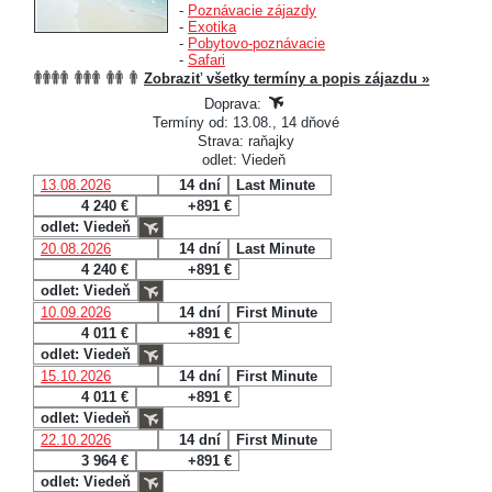
-
Poznávacie zájazdy
-
Exotika
-
Pobytovo-poznávacie
-
Safari
Zobraziť všetky termíny a popis zájazdu »
Doprava:
Termíny od: 13.08., 14 dňové
Strava: raňajky
odlet: Viedeň
13.08.2026
14 dní
Last Minute
4 240 €
+891 €
odlet: Viedeň
20.08.2026
14 dní
Last Minute
4 240 €
+891 €
odlet: Viedeň
10.09.2026
14 dní
First Minute
4 011 €
+891 €
odlet: Viedeň
15.10.2026
14 dní
First Minute
4 011 €
+891 €
odlet: Viedeň
22.10.2026
14 dní
First Minute
3 964 €
+891 €
odlet: Viedeň