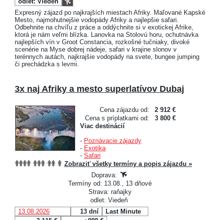
odlet: Viedeň
Expresný zájazd po najkrajších miestach Afriky. Maľované Kapské
Mesto, najmohutnejšie vodopády Afriky a najlepšie safari.
Odbehnite na chvíľu z práce a oddýchnite si v exotickej Afrike,
ktorá je nám veľmi blízka. Lanovka na Stolovú horu, ochutnávka
najlepších vín v Groot Constancia, rozkošné tučniaky, divoké
scenérie na Myse dobrej nádeje, safari v krajine slonov v
terénnych autách, najkrajšie vodopády na svete, bungee jumping
či prechádzka s levmi.
3x naj Afriky a mesto superlatívov Dubaj
Cena zájazdu od:
2 912 €
Cena s príplatkami od:
3 800 €
Viac destinácií
-
Poznávacie zájazdy
-
Exotika
-
Safari
Zobraziť všetky termíny a popis zájazdu »
Doprava:
Termíny od: 13.08., 13 dňové
Strava: raňajky
odlet: Viedeň
13.08.2026
13 dní
Last Minute