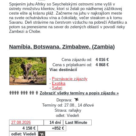
Spojením juhu Afriky so Seychelskými ostrovmi sme vyšli v
ústrety množstvu klientov, ktorí si želali po nádhernej zážitkovej
ceste ešte aj krásnu pláž. Začneme na juhu v najkrajšom meste
na svete ochutnávkou vína a čokolády, večer steakom a k tomu
Savanu. Deň strávime na čerstvom vzduchu na pobreží Atlantiku a
potom sa prenesieme na sever do zelených oblastí v povodí rieky
Zambezi a Chobe.
Namíbia, Botswana, Zimbabwe, (Zambia)
Cena zájazdu od:
4 016 €
Cena s príplatkami od:
4 868 €
Viac destinácií
-
Poznávacie zájazdy
-
Exotika
-
Safari
Zobraziť všetky termíny a popis zájazdu »
Doprava:
Termíny od: 27.08., 14 dňové
Strava: raňajky
odlet: Viedeň
27.08.2026
14 dní
Last Minute
4 158 €
+852 €
odlet: Viedeň