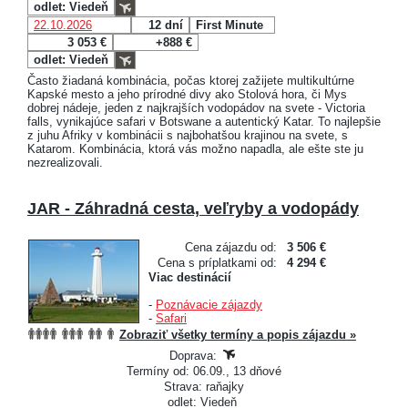
odlet: Viedeň
22.10.2026
12 dní
First Minute
3 053 €
+888 €
odlet: Viedeň
Často žiadaná kombinácia, počas ktorej zažijete multikultúrne
Kapské mesto a jeho prírodné divy ako Stolová hora, či Mys
dobrej nádeje, jeden z najkrajších vodopádov na svete - Victoria
falls, vynikajúce safari v Botswane a autentický Katar. To najlepšie
z juhu Afriky v kombinácii s najbohatšou krajinou na svete, s
Katarom. Kombinácia, ktorá vás možno napadla, ale ešte ste ju
nezrealizovali.
JAR - Záhradná cesta, veľryby a vodopády
Cena zájazdu od:
3 506 €
Cena s príplatkami od:
4 294 €
Viac destinácií
-
Poznávacie zájazdy
-
Safari
Zobraziť všetky termíny a popis zájazdu »
Doprava:
Termíny od: 06.09., 13 dňové
Strava: raňajky
odlet: Viedeň