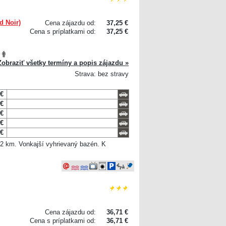
d Noir)
Cena zájazdu od:
37,25 €
Cena s príplatkami od:
37,25 €
Zobraziť všetky termíny a popis zájazdu »
Strava: bez stravy
 €
 €
 €
 €
 €
 2 km. Vonkajší vyhrievaný bazén. K
Cena zájazdu od:
36,71 €
Cena s príplatkami od:
36,71 €