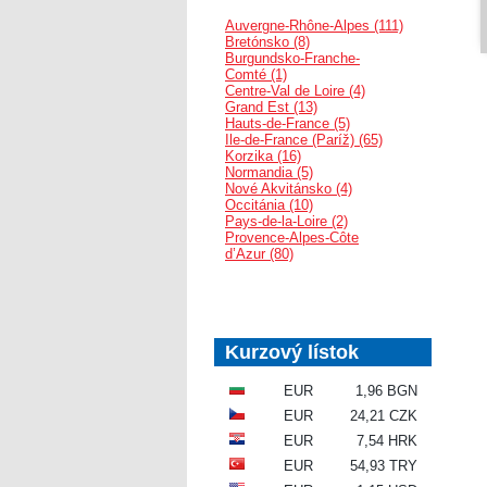
Auvergne-Rhône-Alpes (111)
Bretónsko (8)
Burgundsko-Franche-
Comté (1)
Centre-Val de Loire (4)
Grand Est (13)
Hauts-de-France (5)
Ile-de-France (Paríž) (65)
Korzika (16)
Normandia (5)
Nové Akvitánsko (4)
Occitánia (10)
Pays-de-la-Loire (2)
Provence-Alpes-Côte
d’Azur (80)
Kurzový lístok
EUR
1,96 BGN
EUR
24,21 CZK
EUR
7,54 HRK
EUR
54,93 TRY