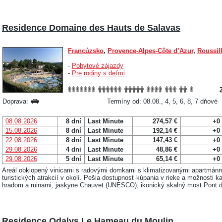
Residence Domaine des Hauts de Salavas
Francúzsko
,
Provence-Alpes-Côte d’Azur
,
Roussil
-
Pobytové zájazdy
-
Pre rodiny s deťmi
Doprava:
Termíny od: 08.08., 4, 5, 6, 8, 7 dňové
08.08.2026
8 dní
Last Minute
274,57 €
+0
15.08.2026
8 dní
Last Minute
192,14 €
+0
22.08.2026
8 dní
Last Minute
147,43 €
+0
29.08.2026
4 dni
Last Minute
48,86 €
+0
29.08.2026
5 dní
Last Minute
65,14 €
+0
Areál obklopený vinicami s radovými domkami s klimatizovanými apartmá
turistických atrakcií v okolí. Pešia dostupnosť kúpania v rieke a možnosti 
hradom a ruinami, jaskyne Chauvet (UNESCO), ikonický skalný most Pont d
Residence Odalys Le Hameau du Moulin