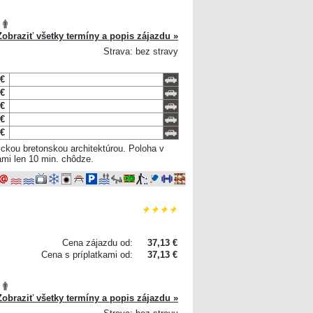
Zobraziť všetky termíny a popis zájazdu »
Strava: bez stravy
 €
 €
 €
 €
 €
ckou bretonskou architektúrou. Poloha v
ami len 10 min. chôdze.
Cena zájazdu od:
37,13 €
Cena s príplatkami od:
37,13 €
Zobraziť všetky termíny a popis zájazdu »