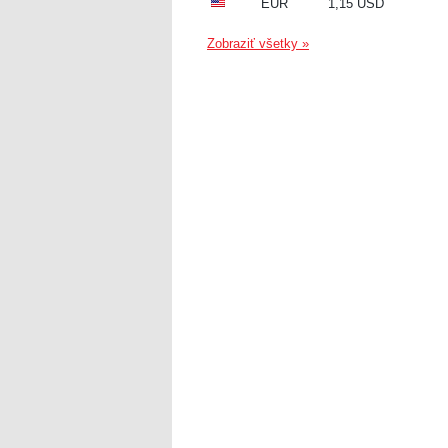
EUR
1,15 USD
Zobraziť všetky »