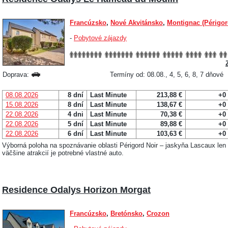
Francúzsko
,
Nové Akvitánsko
,
Montignac (Périgor
-
Pobytové zájazdy
Doprava:
Termíny od: 08.08., 4, 5, 6, 8, 7 dňové
08.08.2026
8 dní
Last Minute
213,88 €
+0
15.08.2026
8 dní
Last Minute
138,67 €
+0
22.08.2026
4 dni
Last Minute
70,38 €
+0
22.08.2026
5 dní
Last Minute
89,88 €
+0
22.08.2026
6 dní
Last Minute
103,63 €
+0
Výborná poloha na spoznávanie oblasti Périgord Noir – jaskyňa Lascaux len
väčšine atrakcií je potrebné vlastné auto.
Residence Odalys Horizon Morgat
Francúzsko
,
Bretónsko
,
Crozon