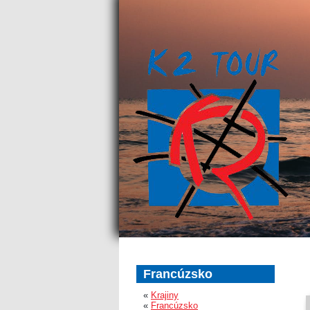
Francúzsko
«
Krajiny
«
Francúzsko