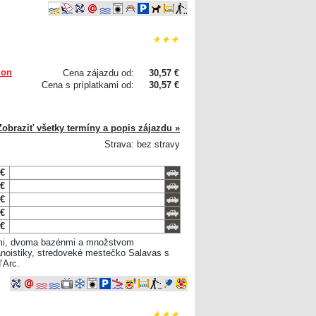
lon
Cena zájazdu od:
30,57 €
Cena s príplatkami od:
30,57 €
Zobraziť všetky termíny a popis zájazdu »
Strava: bez stravy
 €
 €
 €
 €
 €
nmi, dvoma bazénmi a množstvom
kanoistiky, stredoveké mestečko Salavas s
’Arc.