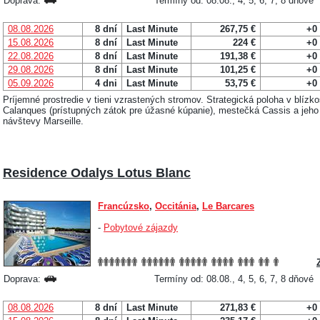
Doprava:
Termíny od: 08.08., 4, 5, 6, 7, 8 dňové
08.08.2026
8 dní
Last Minute
267,75 €
+0
15.08.2026
8 dní
Last Minute
224 €
+0
22.08.2026
8 dní
Last Minute
191,38 €
+0
29.08.2026
8 dní
Last Minute
101,25 €
+0
05.09.2026
4 dni
Last Minute
53,75 €
+0
Príjemné prostredie v tieni vzrastených stromov. Strategická poloha v blízk
Calanques (prístupných zátok pre úžasné kúpanie), mestečká Cassis a jeh
návštevy Marseille.
Residence Odalys Lotus Blanc
Francúzsko
,
Occitánia
,
Le Barcares
-
Pobytové zájazdy
Doprava:
Termíny od: 08.08., 4, 5, 6, 7, 8 dňové
08.08.2026
8 dní
Last Minute
271,83 €
+0