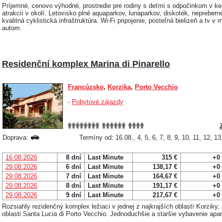
Príjemné, cenovo výhodné, prostredie pre rodiny s deťmi s odpočinkom v
atrakcií v okolí. Letovisko plné aquaparkov, lunaparkov, diskoték, neprebern
kvalitná cyklistická infraštruktúra. Wi-Fi pripojenie, posteľná bielizeň a tv 
autom.
Residenční komplex Marina di Pinarello
Francúzsko
,
Korzika
,
Porto Vecchio
-
Pobytové zájazdy
Doprava:
Termíny od: 16.08., 4, 5, 6, 7, 8, 9, 10, 11, 12, 1
16.08.2026
8 dní
Last Minute
315 €
+0
29.08.2026
6 dní
Last Minute
138,17 €
+0
29.08.2026
7 dní
Last Minute
164,67 €
+0
29.08.2026
8 dní
Last Minute
191,17 €
+0
29.08.2026
9 dní
Last Minute
217,67 €
+0
Rozsiahly rezidenčný komplex ležiaci v jednej z najkrajších oblastí Korziky, 
oblasti Santa Lucia di Porto Vecchio. Jednoduchšie a staršie vybavenie apa