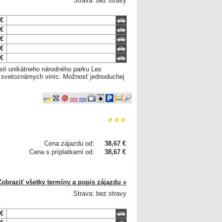
Strava: bez stravy
 €
 €
 €
 €
 €
osti unikátneho národného parku Les
o svetoznámych viníc. Možnosť jednoduchej
Cena zájazdu od:
38,67 €
Cena s príplatkami od:
38,67 €
Zobraziť všetky termíny a popis zájazdu »
Strava: bez stravy
 €