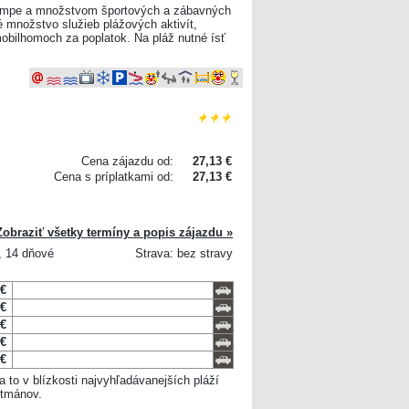
 kempe a množstvom športových a zábavných
é množstvo služieb plážových aktivít,
v mobilhomoch za poplatok. Na pláž nutné ísť
Cena zájazdu od:
27,13 €
Cena s príplatkami od:
27,13 €
Zobraziť všetky termíny a popis zájazdu »
3, 14 dňové
Strava: bez stravy
 €
 €
 €
 €
 €
a to v blízkosti najvyhľadávanejších pláží
rtmánov.