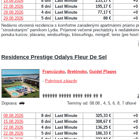
15.08.2026
8 dní
Last Minute
235,17 €
+0
22.08.2026
8 dní
Last Minute
195,17 €
+0
29.08.2026
4 dni
Last Minute
77,17 €
+0
29.08.2026
5 dní
Last Minute
88 €
+0
Nedávno otvorená rezidencia s komfortne zariadenými apartmánmi priamo pr
"stroskotaným" parníkom Lydia. Príjemné večerné prechádzky k neďalekému j
ponuka kurzov, plávania, windsurfingu, kitesurfingu, minigolf, tenis (pre hostí
Residence Prestige Odalys Fleur De Sel
Francúzsko
,
Bretónsko
,
Guidel Plages
-
Pobytové zájazdy
Doprava:
Termíny od: 08.08., 4, 5, 6, 8, 7 dňové
08.08.2026
8 dní
Last Minute
325,33 €
+0
15.08.2026
8 dní
Last Minute
308,67 €
+0
22.08.2026
4 dni
Last Minute
136,25 €
+0
22.08.2026
5 dní
Last Minute
186,33 €
+0