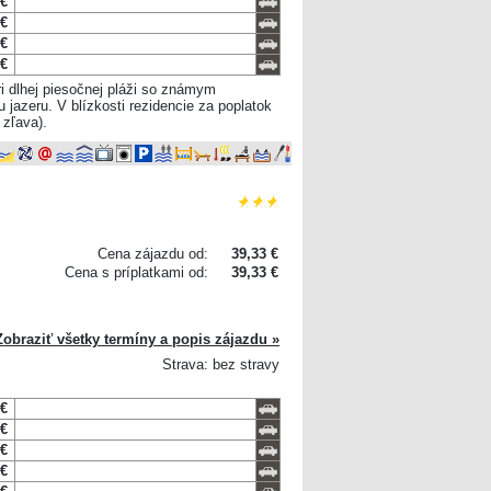
 €
 €
 €
 €
i dlhej piesočnej pláži so známym
azeru. V blízkosti rezidencie za poplatok
 zľava).
Cena zájazdu od:
39,33 €
Cena s príplatkami od:
39,33 €
Zobraziť všetky termíny a popis zájazdu »
Strava: bez stravy
 €
 €
 €
 €