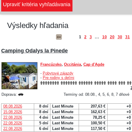
Výsledky hľadania
1
2
3
...
10
20
30
31
Camping Odalys la Pinede
Francúzsko
,
Occitánia
,
Cap d'Agde
-
Pobytové zájazdy
-
Pre rodiny s deťmi
Doprava:
Termíny od: 08.08., 4, 5, 6, 8, 7 dňové
08.08.2026
8 dní
Last Minute
207,63 €
+0
15.08.2026
8 dní
Last Minute
162,63 €
+0
22.08.2026
4 dni
Last Minute
78,25 €
+0
22.08.2026
5 dní
Last Minute
100,50 €
+0
22.08.2026
6 dní
Last Minute
117,50 €
+0