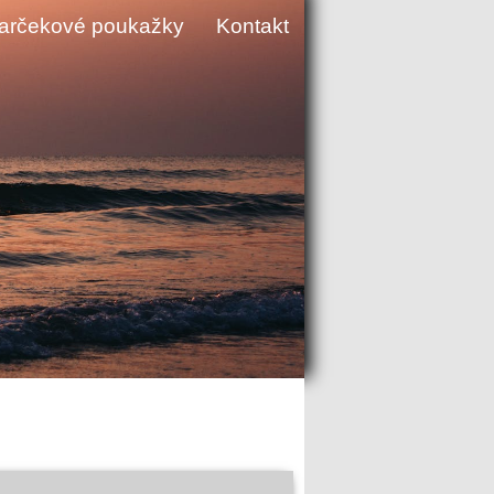
arčekové poukažky
Kontakt