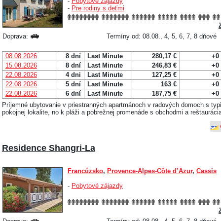
-
Pobytové zájazdy
-
Pre rodiny s deťmi
Doprava:
Termíny od: 08.08., 4, 5, 6, 7, 8 dňové
08.08.2026
8 dní
Last Minute
280,17 €
+0
15.08.2026
8 dní
Last Minute
246,83 €
+0
22.08.2026
4 dni
Last Minute
127,25 €
+0
22.08.2026
5 dní
Last Minute
163 €
+0
22.08.2026
6 dní
Last Minute
187,75 €
+0
Príjemné ubytovanie v priestranných apartmánoch v radových domoch s typi
pokojnej lokalite, no k pláži a pobrežnej promenáde s obchodmi a reštauráci
Residence Shangri-La
Francúzsko
,
Provence-Alpes-Côte d’Azur
,
Cassis
-
Pobytové zájazdy