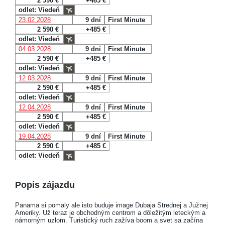
2 590 €
+485 €
odlet: Viedeň
23.02.2028
9 dní
First Minute
2 590 €
+485 €
odlet: Viedeň
04.03.2028
9 dní
First Minute
2 590 €
+485 €
odlet: Viedeň
12.03.2028
9 dní
First Minute
2 590 €
+485 €
odlet: Viedeň
12.04.2028
9 dní
First Minute
2 590 €
+485 €
odlet: Viedeň
19.04.2028
9 dní
First Minute
2 590 €
+485 €
odlet: Viedeň
Popis zájazdu
Panama si pomaly ale isto buduje image Dubaja Strednej a Južnej
Ameriky. Už teraz je obchodným centrom a dôležitým leteckým a
námorným uzlom. Turistický ruch zažíva boom a svet sa začína