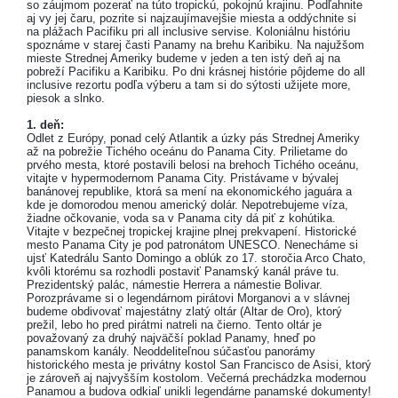
so záujmom pozerať na túto tropickú, pokojnú krajinu. Podľahnite
aj vy jej čaru, pozrite si najzaujímavejšie miesta a oddýchnite si
na plážach Pacifiku pri all inclusive servise. Koloniálnu históriu
spoznáme v starej časti Panamy na brehu Karibiku. Na najužšom
mieste Strednej Ameriky budeme v jeden a ten istý deň aj na
pobreží Pacifiku a Karibiku. Po dni krásnej histórie pôjdeme do all
inclusive rezortu podľa výberu a tam si do sýtosti užijete more,
piesok a slnko.
1. deň:
Odlet z Európy, ponad celý Atlantik a úzky pás Strednej Ameriky
až na pobrežie Tichého oceánu do Panama City. Prilietame do
prvého mesta, ktoré postavili belosi na brehoch Tichého oceánu,
vitajte v hypermodernom Panama City. Pristávame v bývalej
banánovej republike, ktorá sa mení na ekonomického jaguára a
kde je domorodou menou americký dolár. Nepotrebujeme víza,
žiadne očkovanie, voda sa v Panama city dá piť z kohútika.
Vitajte v bezpečnej tropickej krajine plnej prekvapení. Historické
mesto Panama City je pod patronátom UNESCO. Nenecháme si
ujsť Katedrálu Santo Domingo a oblúk zo 17. storočia Arco Chato,
kvôli ktorému sa rozhodli postaviť Panamský kanál práve tu.
Prezidentský palác, námestie Herrera a námestie Bolivar.
Porozprávame si o legendárnom pirátovi Morganovi a v slávnej
budeme obdivovať majestátny zlatý oltár (Altar de Oro), ktorý
prežil, lebo ho pred pirátmi natreli na čierno. Tento oltár je
považovaný za druhý najväčší poklad Panamy, hneď po
panamskom kanály. Neoddeliteľnou súčasťou panorámy
historického mesta je privátny kostol San Francisco de Asisi, ktorý
je zároveň aj najvyšším kostolom. Večerná prechádzka modernou
Panamou a budova odkiaľ unikli legendárne panamské dokumenty!