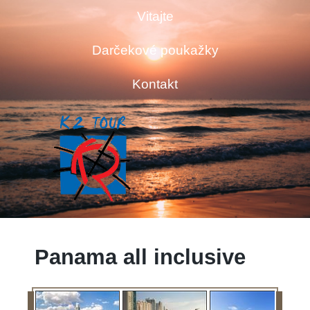
Vitajte
Darčekové poukažky
Kontakt
Panama all inclusive