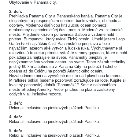
Ubytovanie v Panama city.
2. deň:
Prehliadka Panama City a Panamského kanála. Panama City je
elegantným a prosperujúcim centrom bankovníctva, obchodu a
dopravy. Modernou diaľnicou križujúcou oceán pomedzi
mrakodrapy najmodernejšej časti mesta. Moderné vs. historické
mesto. Prejdeme krížom po avenida Balboa a vzdáme hold
prvému Európanovi, ktorý uvidel Tichý oceán. Umelé jazero Lago
Gatún tvorí najväčšiu časť Panamského prieplavu a bolo
najväčším jazerom aké vytvorila ľudská ruka. Vychutnávame si
rozkvitnutú tropickú prírodu, sýtožlté stromy guyacan, ktoré mnohí
pokladajú za najkrajšie na svete. Panamský prieplav je
najvýznamnejšou vodnou cestou na svete. Tento zázrak techniky
je dlhý 80 km a tiahne sa z Panama City na pobreží Tichého
oceánu až do Colónu na pobreží Atlantického oceánu.
Nezabudneme ani na vyvýšené miesto nad plavebnou komorou
Miraflores odkiaľ budeme pozorovať zoraďujúce sa lode. Kúpite si
kvalitný panamský klobúk “Panamák” ? Sme v najbohatšom
meste Strednej Ameriky. Večer príchod na pláž a zaslúžený
oddych v all inclusive rezorte.
3. deň:
Relax all inclusive na pieskových plážach Pacifiku.
4. deň:
Relax all inclusive na pieskových plážach Pacifiku.
5. deň:
Relax all inclusive na pieskových plážach Pacifiku.