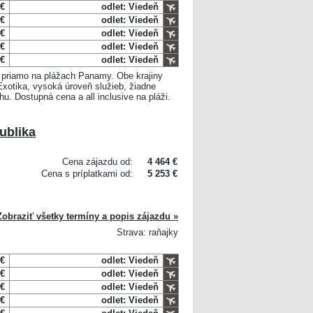
 €
odlet: Viedeň
 €
odlet: Viedeň
 €
odlet: Viedeň
 €
odlet: Viedeň
 €
odlet: Viedeň
m priamo na plážach Panamy. Obe krajiny
Exotika, vysoká úroveň služieb, žiadne
. Dostupná cena a all inclusive na pláži.
ublika
Cena zájazdu od:
4 464 €
Cena s príplatkami od:
5 253 €
Zobraziť všetky termíny a popis zájazdu »
Strava: raňajky
 €
odlet: Viedeň
 €
odlet: Viedeň
 €
odlet: Viedeň
 €
odlet: Viedeň