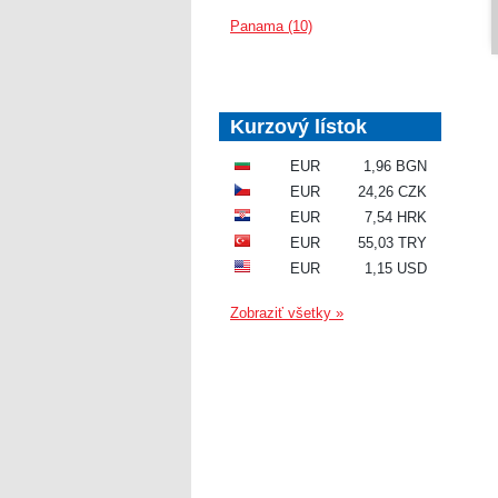
Panama (10)
Kurzový lístok
EUR
1,96 BGN
EUR
24,26 CZK
EUR
7,54 HRK
EUR
55,03 TRY
EUR
1,15 USD
Zobraziť všetky »