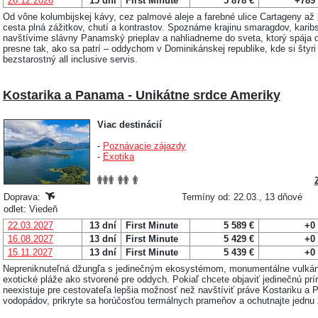
26.12.2026
15 dní
First Minute
5 878 €
+789
Od vône kolumbijskej kávy, cez palmové aleje a farebné ulice Cartageny a
cesta plná zážitkov, chutí a kontrastov. Spoznáme krajinu smaragdov, karibs
navštívime slávny Panamský prieplav a nahliadneme do sveta, ktorý spája
presne tak, ako sa patrí – oddychom v Dominikánskej republike, kde si štyr
bezstarostný all inclusive servis.
Kostarika a Panama - Unikátne srdce Ameriky
Viac destinácií
-
Poznávacie zájazdy
-
Exotika
Doprava:
Termíny od: 22.03., 13 dňové
odlet: Viedeň
22.03.2027
13 dní
First Minute
5 589 €
+0
16.08.2027
13 dní
First Minute
5 429 €
+0
15.11.2027
13 dní
First Minute
5 439 €
+0
Nepreniknuteľná džungľa s jedinečným ekosystémom, monumentálne vulkány
exotické pláže ako stvorené pre oddych. Pokiaľ chcete objaviť jedinečnú prír
neexistuje pre cestovateľa lepšia možnosť než navštíviť práve Kostariku 
vodopádov, prikryte sa horúčosťou termálnych prameňov a ochutnajte jednu 