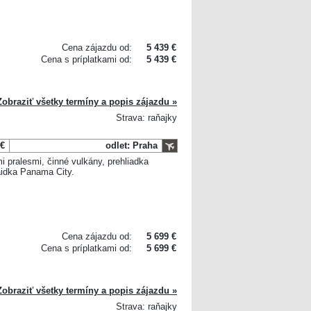
Cena zájazdu od:
5 439 €
Cena s príplatkami od:
5 439 €
Zobraziť všetky termíny a popis zájazdu »
Strava: raňajky
 €
odlet: Praha
 pralesmi, činné vulkány, prehliadka
aidka Panama City.
Cena zájazdu od:
5 699 €
Cena s príplatkami od:
5 699 €
Zobraziť všetky termíny a popis zájazdu »
Strava: raňajky