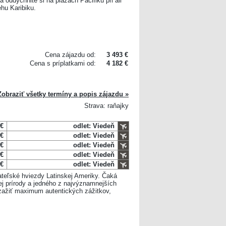
a oddýchnite si na plážach Pacifiku pri all
ehu Karibiku.
Cena zájazdu od:
3 493 €
Cena s príplatkami od:
4 182 €
Zobraziť všetky termíny a popis zájazdu »
Strava: raňajky
 €
odlet: Viedeň
 €
odlet: Viedeň
 €
odlet: Viedeň
 €
odlet: Viedeň
 €
odlet: Viedeň
ateľské hviezdy Latinskej Ameriky. Čaká
kej prírody a jedného z najvýznamnejších
 zažiť maximum autentických zážitkov,