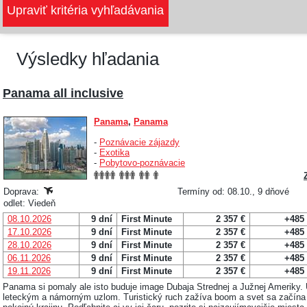
Výsledky hľadania
Panama all inclusive
Panama
,
Panama
-
Poznávacie zájazdy
-
Exotika
-
Pobytovo-poznávacie
Doprava:
Termíny od: 08.10., 9 dňové
odlet: Viedeň
08.10.2026
9 dní
First Minute
2 357 €
+485
17.10.2026
9 dní
First Minute
2 357 €
+485
28.10.2026
9 dní
First Minute
2 357 €
+485
06.11.2026
9 dní
First Minute
2 357 €
+485
19.11.2026
9 dní
First Minute
2 357 €
+485
Panama si pomaly ale isto buduje image Dubaja Strednej a Južnej Ameriky.
leteckým a námorným uzlom. Turistický ruch zažíva boom a svet sa začína 