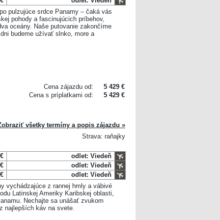
 €
odlet: Viedeň
ž po pulzujúce srdce Panamy – čaká vás
kej pohody a fascinujúcich príbehov,
 dva oceány. Naše putovanie zakončíme
i dni budeme užívať slnko, more a
Cena zájazdu od:
5 429 €
Cena s príplatkami od:
5 429 €
Zobraziť všetky termíny a popis zájazdu »
Strava: raňajky
 €
odlet: Viedeň
 €
odlet: Viedeň
 €
odlet: Viedeň
 vychádzajúce z rannej hmly a vábivé
odu Latinskej Ameriky Karibskej oblasti,
a Panamu. Nechajte sa unášať zvukom
z najlepších káv na svete.