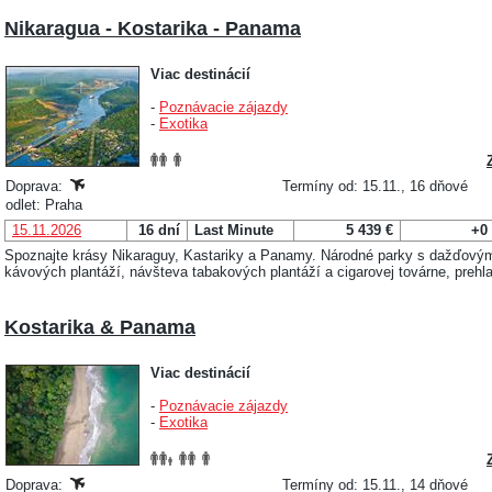
Nikaragua - Kostarika - Panama
Viac destinácií
-
Poznávacie zájazdy
-
Exotika
Doprava:
Termíny od: 15.11., 16 dňové
odlet: Praha
15.11.2026
16 dní
Last Minute
5 439 €
+0
Spoznajte krásy Nikaraguy, Kastariky a Panamy. Národné parky s dažďovými
kávových plantáží, návšteva tabakových plantáží a cigarovej továrne, prehl
Kostarika & Panama
Viac destinácií
-
Poznávacie zájazdy
-
Exotika
Doprava:
Termíny od: 15.11., 14 dňové