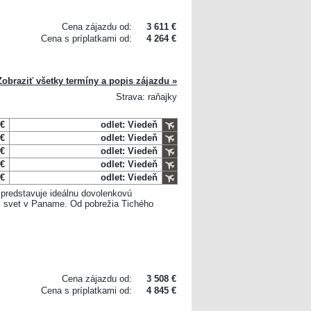
Cena zájazdu od:
3 611 €
Cena s príplatkami od:
4 264 €
Zobraziť všetky termíny a popis zájazdu »
Strava: raňajky
 €
odlet: Viedeň
 €
odlet: Viedeň
 €
odlet: Viedeň
 €
odlet: Viedeň
 €
odlet: Viedeň
d predstavuje ideálnu dovolenkovú
is svet v Paname. Od pobrežia Tichého
Cena zájazdu od:
3 508 €
Cena s príplatkami od:
4 845 €