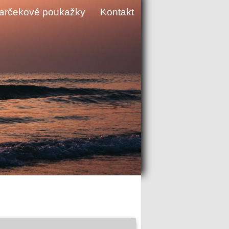
arčekové poukažky
Kontakt