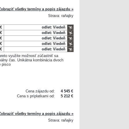
Zobraziť všetky termíny a popis zájazdu »
Strava: raňajky
 €
odlet: Viedeň
 €
odlet: Viedeň
 €
odlet: Viedeň
 €
odlet: Viedeň
 €
odlet: Viedeň
preto využite možnosť zúčastniť sa
málny čas. Unikátna kombinácia dvoch
e pisco
Cena zájazdu od:
4 545 €
Cena s príplatkami od:
5 212 €
Zobraziť všetky termíny a popis zájazdu »
Strava: raňajky