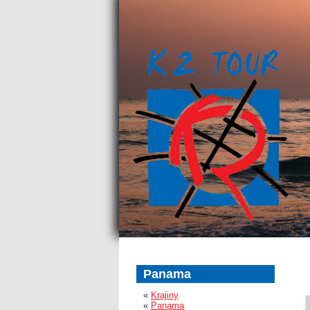
Panama
«
Krajiny
«
Panama