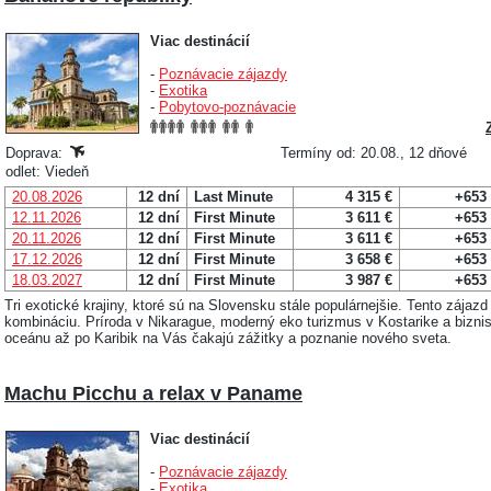
Viac destinácií
-
Poznávacie zájazdy
-
Exotika
-
Pobytovo-poznávacie
Doprava:
Termíny od: 20.08., 12 dňové
odlet: Viedeň
20.08.2026
12 dní
Last Minute
4 315 €
+653
12.11.2026
12 dní
First Minute
3 611 €
+653
20.11.2026
12 dní
First Minute
3 611 €
+653
17.12.2026
12 dní
First Minute
3 658 €
+653
18.03.2027
12 dní
First Minute
3 987 €
+653
Tri exotické krajiny, ktoré sú na Slovensku stále populárnejšie. Tento zájaz
kombináciu. Príroda v Nikarague, moderný eko turizmus v Kostarike a bizn
oceánu až po Karibik na Vás čakajú zážitky a poznanie nového sveta.
Machu Picchu a relax v Paname
Viac destinácií
-
Poznávacie zájazdy
-
Exotika