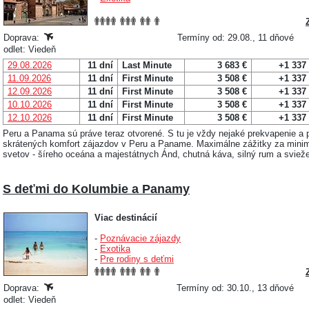
Doprava:
Termíny od: 29.08., 11 dňové
odlet: Viedeň
29.08.2026
11 dní
Last Minute
3 683 €
+1 337
11.09.2026
11 dní
First Minute
3 508 €
+1 337
12.09.2026
11 dní
First Minute
3 508 €
+1 337
10.10.2026
11 dní
First Minute
3 508 €
+1 337
12.10.2026
11 dní
First Minute
3 508 €
+1 337
Peru a Panama sú práve teraz otvorené. S tu je vždy nejaké prekvapenie a 
skrátených komfort zájazdov v Peru a Paname. Maximálne zážitky za mini
svetov - šíreho oceána a majestátnych Ánd, chutná káva, silný rum a sviež
S deťmi do Kolumbie a Panamy
Viac destinácií
-
Poznávacie zájazdy
-
Exotika
-
Pre rodiny s deťmi
Doprava:
Termíny od: 30.10., 13 dňové
odlet: Viedeň