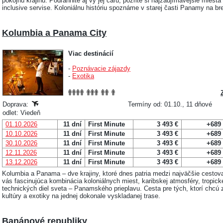
pokojnú krajinu. Podľahnite aj vy jej čaru, pozrite si najzaujímavejšie miesta 
inclusive servise. Koloniálnu históriu spoznáme v starej časti Panamy na br
Kolumbia a Panama City
Viac destinácií
-
Poznávacie zájazdy
-
Exotika
Doprava:
Termíny od: 01.10., 11 dňové
odlet: Viedeň
01.10.2026
11 dní
First Minute
3 493 €
+689
10.10.2026
11 dní
First Minute
3 493 €
+689
30.10.2026
11 dní
First Minute
3 493 €
+689
12.11.2026
11 dní
First Minute
3 493 €
+689
13.12.2026
11 dní
First Minute
3 493 €
+689
Kolumbia a Panama – dve krajiny, ktoré dnes patria medzi najväčšie cestov
vás fascinujúca kombinácia koloniálnych miest, karibskej atmosféry, tropic
technických diel sveta – Panamského prieplavu. Cesta pre tých, ktorí chcú
kultúry a exotiky na jednej dokonale vyskladanej trase.
Banánové republiky