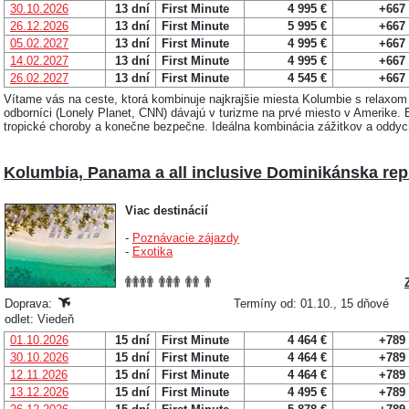
30.10.2026
13 dní
First Minute
4 995 €
+667
26.12.2026
13 dní
First Minute
5 995 €
+667
05.02.2027
13 dní
First Minute
4 995 €
+667
14.02.2027
13 dní
First Minute
4 995 €
+667
26.02.2027
13 dní
First Minute
4 545 €
+667
Vítame vás na ceste, ktorá kombinuje najkrajšie miesta Kolumbie s relaxo
odborníci (Lonely Planet, CNN) dávajú v turizme na prvé miesto v Amerike. 
tropické choroby a konečne bezpečne. Ideálna kombinácia zážitkov a oddychu
Kolumbia, Panama a all inclusive Dominikánska rep
Viac destinácií
-
Poznávacie zájazdy
-
Exotika
Doprava:
Termíny od: 01.10., 15 dňové
odlet: Viedeň
01.10.2026
15 dní
First Minute
4 464 €
+789
30.10.2026
15 dní
First Minute
4 464 €
+789
12.11.2026
15 dní
First Minute
4 464 €
+789
13.12.2026
15 dní
First Minute
4 495 €
+789