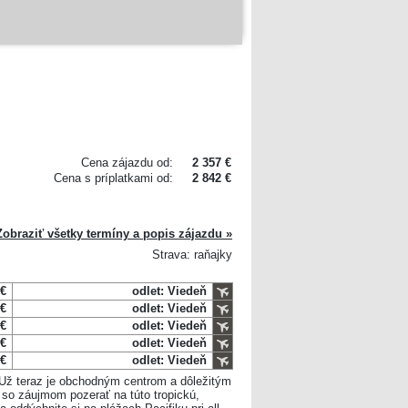
Cena zájazdu od:
2 357 €
Cena s príplatkami od:
2 842 €
Zobraziť všetky termíny a popis zájazdu »
Strava: raňajky
 €
odlet: Viedeň
 €
odlet: Viedeň
 €
odlet: Viedeň
 €
odlet: Viedeň
 €
odlet: Viedeň
 Už teraz je obchodným centrom a dôležitým
so záujmom pozerať na túto tropickú,