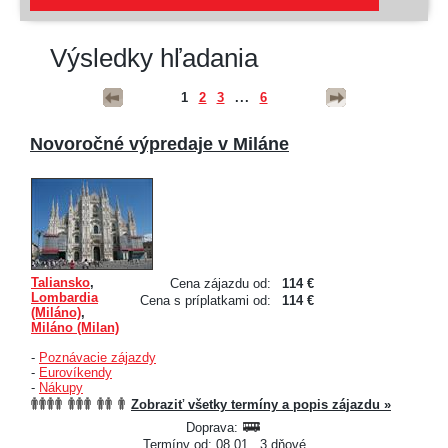
Výsledky hľadania
1
2
3
...
6
Novoročné výpredaje v Miláne
Taliansko
,
Cena zájazdu od:
114 €
Lombardia
Cena s príplatkami od:
114 €
(Miláno)
,
Miláno (Milan)
-
Poznávacie zájazdy
-
Eurovíkendy
-
Nákupy
Zobraziť všetky termíny a popis zájazdu »
Doprava:
Termíny od: 08.01., 3 dňové