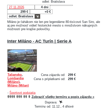
odlet: Bratislava
27.11.2026
4 dni
299 €
+0 €
odlet: Bratislava
Miláno je ťahákom nie len pre legendárne 80-tisícové San Siro, ale
aj pre možnosť vidieť historické mesto s množstvom nákupných
možností pre krajšie polovičky.
Inter Miláno - AC Turín | Serie A
Taliansko
,
Cena zájazdu od:
299 €
Lombardia
Cena s príplatkami od:
299 €
(Miláno)
,
Miláno (Milan)
-
Športové podujatia
Zobraziť všetky termíny a popis zájazdu »
Doprava:
Termíny od: 11.12., 4 dňové