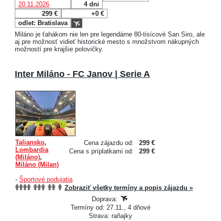
20.11.2026
4 dni
299 €
+0 €
odlet: Bratislava
Miláno je ťahákom nie len pre legendárne 80-tisícové San Siro, ale
aj pre možnosť vidieť historické mesto s množstvom nákupných
možností pre krajšie polovičky.
Inter Miláno - FC Janov | Serie A
Taliansko
,
Cena zájazdu od:
299 €
Lombardia
Cena s príplatkami od:
299 €
(Miláno)
,
Miláno (Milan)
-
Športové podujatia
Zobraziť všetky termíny a popis zájazdu »
Doprava:
Termíny od: 27.11., 4 dňové
Strava: raňajky