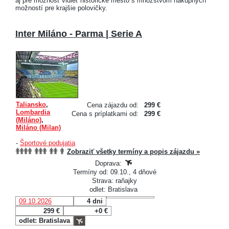
aj pre možnosť vidieť historické mesto s množstvom nákupných
možností pre krajšie polovičky.
Inter Miláno - Parma | Serie A
Taliansko
,
Cena zájazdu od:
299 €
Lombardia
Cena s príplatkami od:
299 €
(Miláno)
,
Miláno (Milan)
-
Športové podujatia
Zobraziť všetky termíny a popis zájazdu »
Doprava:
Termíny od: 09.10., 4 dňové
Strava: raňajky
odlet: Bratislava
09.10.2026
4 dni
299 €
+0 €
odlet: Bratislava