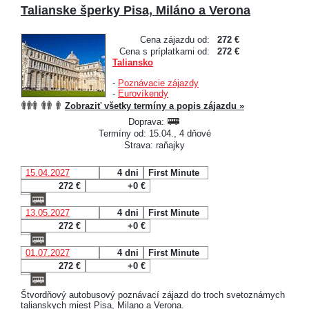
Talianske šperky Pisa, Miláno a Verona
Cena zájazdu od:
272 €
Cena s príplatkami od:
272 €
Taliansko
-
Poznávacie zájazdy
-
Eurovíkendy
Zobraziť všetky termíny a popis zájazdu »
Doprava:
Termíny od: 15.04., 4 dňové
Strava: raňajky
15.04.2027
4 dni
First Minute
272 €
+0 €
13.05.2027
4 dni
First Minute
272 €
+0 €
01.07.2027
4 dni
First Minute
272 €
+0 €
Štvordňový autobusový poznávací zájazd do troch svetoznámych
talianskych miest Pisa, Milano a Verona.