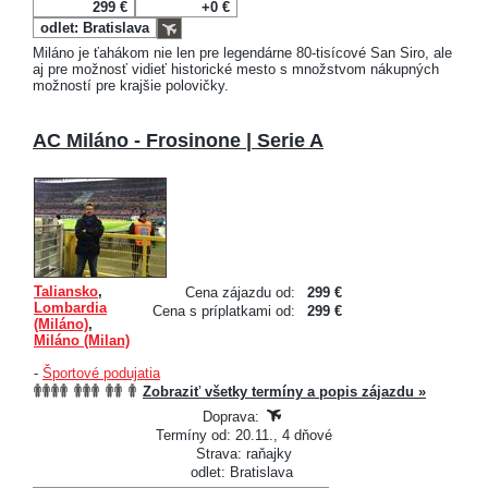
299 €
+0 €
odlet: Bratislava
Miláno je ťahákom nie len pre legendárne 80-tisícové San Siro, ale
aj pre možnosť vidieť historické mesto s množstvom nákupných
možností pre krajšie polovičky.
AC Miláno - Frosinone | Serie A
Taliansko
,
Cena zájazdu od:
299 €
Lombardia
Cena s príplatkami od:
299 €
(Miláno)
,
Miláno (Milan)
-
Športové podujatia
Zobraziť všetky termíny a popis zájazdu »
Doprava:
Termíny od: 20.11., 4 dňové
Strava: raňajky
odlet: Bratislava