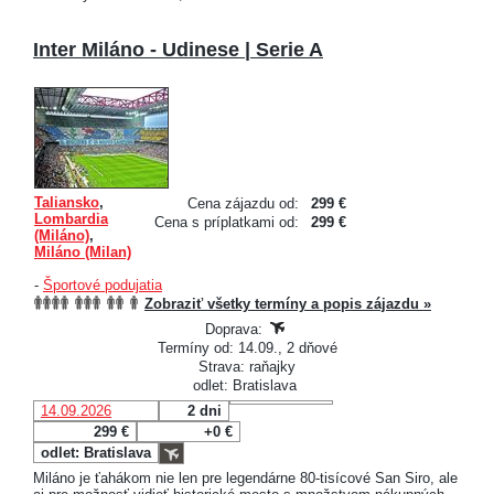
Inter Miláno - Udinese | Serie A
Taliansko
,
Cena zájazdu od:
299 €
Lombardia
Cena s príplatkami od:
299 €
(Miláno)
,
Miláno (Milan)
-
Športové podujatia
Zobraziť všetky termíny a popis zájazdu »
Doprava:
Termíny od: 14.09., 2 dňové
Strava: raňajky
odlet: Bratislava
14.09.2026
2 dni
299 €
+0 €
odlet: Bratislava
Miláno je ťahákom nie len pre legendárne 80-tisícové San Siro, ale