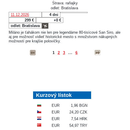
Strava: raňajky
odlet: Bratislava
11.12.2026
4 dni
299 €
+0 €
odlet: Bratislava
Miláno je ťahákom nie len pre legendárne 80-tisícové San Siro, ale
aj pre možnosť vidieť historické mesto s množstvom nákupných
možností pre krajšie polovičky.
1
2
3
...
6
Kurzový lístok
EUR
1,96 BGN
EUR
24,20 CZK
EUR
7,54 HRK
EUR
54,97 TRY