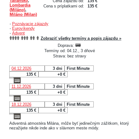
Taliansko
,
Cena zájazdu od:
135 €
Lombardia
Cena s príplatkami od:
135 €
(Miláno)
,
Miláno (Milan)
-
Poznávacie zájazdy
-
Eurovíkendy
-
Advent
Zobraziť všetky termíny a popis zájazdu »
Doprava:
Termíny od: 04.12., 3 dňové
Strava: bez stravy
04.12.2026
3 dni
First Minute
135 €
+0 €
11.12.2026
3 dni
First Minute
135 €
+0 €
18.12.2026
3 dni
First Minute
135 €
+0 €
Adventná atmostéra Milána, môže byť jedinečným zážitkom, ktorý
nezažijete nikde inde ako v slávnom meste módy.