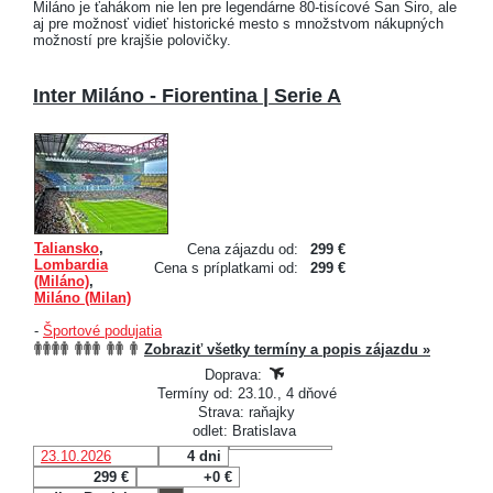
Miláno je ťahákom nie len pre legendárne 80-tisícové San Siro, ale
aj pre možnosť vidieť historické mesto s množstvom nákupných
možností pre krajšie polovičky.
Inter Miláno - Fiorentina | Serie A
Taliansko
,
Cena zájazdu od:
299 €
Lombardia
Cena s príplatkami od:
299 €
(Miláno)
,
Miláno (Milan)
-
Športové podujatia
Zobraziť všetky termíny a popis zájazdu »
Doprava:
Termíny od: 23.10., 4 dňové
Strava: raňajky
odlet: Bratislava
23.10.2026
4 dni
299 €
+0 €