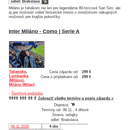
odlet: Bratislava
Miláno je ťahákom nie len pre legendárne 80-tisícové San Siro, ale
aj pre možnosť vidieť historické mesto s množstvom nákupných
možností pre krajšie polovičky.
Inter Miláno - Como | Serie A
Taliansko
,
Cena zájazdu od:
299 €
Lombardia
Cena s príplatkami od:
299 €
(Miláno)
,
Miláno (Milan)
-
Športové podujatia
Zobraziť všetky termíny a popis zájazdu »
Doprava:
Termíny od: 06.11., 4 dňové
Strava: raňajky
odlet: Bratislava
06.11.2026
4 dni