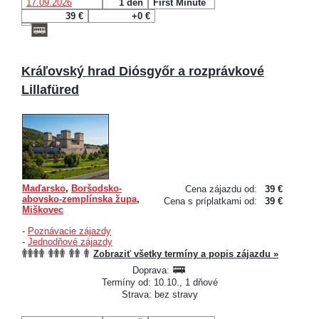
17.09.2026
1 deň
First Minute
39 €
+0 €
Kráľovský hrad Diósgyőr a rozprávkové
Lillafüred
Maďarsko
,
Boršodsko-
Cena zájazdu od:
39 €
abovsko-zemplínska župa
,
Cena s príplatkami od:
39 €
Miškovec
-
Poznávacie zájazdy
-
Jednodňové zájazdy
Zobraziť všetky termíny a popis zájazdu »
Doprava:
Termíny od: 10.10., 1 dňové
Strava: bez stravy