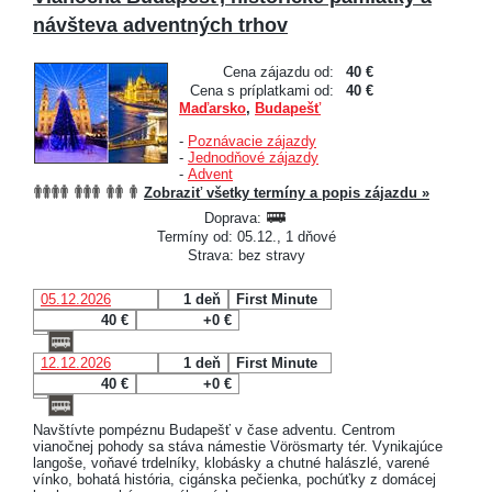
návšteva adventných trhov
Cena zájazdu od:
40 €
Cena s príplatkami od:
40 €
Maďarsko
,
Budapešť
-
Poznávacie zájazdy
-
Jednodňové zájazdy
-
Advent
Zobraziť všetky termíny a popis zájazdu »
Doprava:
Termíny od: 05.12., 1 dňové
Strava: bez stravy
05.12.2026
1 deň
First Minute
40 €
+0 €
12.12.2026
1 deň
First Minute
40 €
+0 €
Navštívte pompéznu Budapešť v čase adventu. Centrom
vianočnej pohody sa stáva námestie Vörösmarty tér. Vynikajúce
langoše, voňavé trdelníky, klobásky a chutné halászlé, varené
vínko, bohatá história, cigánska pečienka, pochúťky z domácej