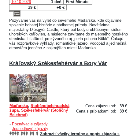
10.10.2026
1 deň
First Minute
39 €
+0 €
Pozývame vás na výlet do severného Maďarska, kde objavíme
spojenie bohatej histórie a nádhernej prírody. Navštívime
majestátny Diósgyőr Castle, ktorý bol kedysi obľúbeným sídlom
uhorských kráľovien, a následne zavítame do malebného horského
strediska Lillafüred, prezývaného aj „perla pohoria Bükk“. Čakajú
vás rozprávkové výhľady, romantické jazero, vodopád a jedinečná
atmosféra jedného z najkrajších miest Maďarska.
Kráľovský Székesfehérvár a Bory Vár
Maďarsko
,
Stoličnobelehradská
Cena zájazdu od:
39 €
župa
,
Székesfehérvár (Stoličný
Cena s príplatkami od:
39 €
Belehrad)
-
Poznávacie zájazdy
-
Jednodňové zájazdy
Zobraziť všetky termíny a popis zájazdu »