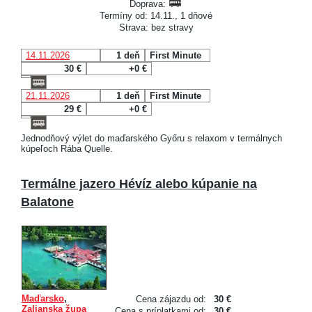
Doprava:
Termíny od: 14.11., 1 dňové
Strava: bez stravy
14.11.2026
1 deň
First Minute
30 €
+0 €
21.11.2026
1 deň
First Minute
29 €
+0 €
Jednodňový výlet do maďarského Győru s relaxom v termálnych
kúpeľoch Rába Quelle.
Termálne jazero Hévíz alebo kúpanie na
Balatone
Maďarsko
,
Cena zájazdu od:
30 €
Zalianska župa
Cena s príplatkami od:
30 €