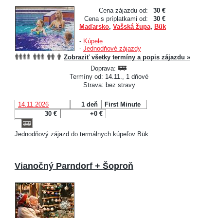
Cena zájazdu od:
30 €
Cena s príplatkami od:
30 €
Maďarsko
,
Vašská župa
,
Bük
-
Kúpele
-
Jednodňové zájazdy
Zobraziť všetky termíny a popis zájazdu »
Doprava:
Termíny od: 14.11., 1 dňové
Strava: bez stravy
14.11.2026
1 deň
First Minute
30 €
+0 €
Jednodňový zájazd do termálnych kúpeľov Bük.
Vianočný Parndorf + Šoproň