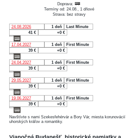
Doprava:
Termíny od: 24.08., 1 dňové
Strava: bez stravy
24.08.2026
1 deň
Last Minute
41 €
+0 €
17.04.2027
1 deň
First Minute
39 €
+0 €
24.04.2027
1 deň
First Minute
39 €
+0 €
29.05.2027
1 deň
First Minute
39 €
+0 €
19.06.2027
1 deň
First Minute
39 €
+0 €
Navštívte s nami Szekesfehérvár a Bory Vár, miesta korunovácií
uhorských kráľov a romantiky.
Vianočná Budapešť, historické pamiatky a