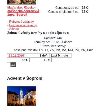
Maďarsko
,
Rábsko-
Cena zájazdu od:
32 €
mošonsko-šopronská
Cena s príplatkami od:
32 €
župa
,
Šoproň
-
Pobytové zájazdy
-
Poznávacie zájazdy
-
Advent
Zobraziť všetky termíny a popis zájazdu »
Doprava:
Termíny od: 19.12., 1 dňové
Strava: bez stravy
nástupné miesto: TN, TT, ZA, PB, BA, NM, PU, PN, DnV
19.12.2026
1 deň
Last Minute
32 €
+0 €
Advent v Šoproni