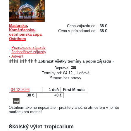
Maďarsko
,
Cena zájazdu od:
38 €
Komárňansko-
Cena s príplatkami od:
38 €
ostrihomská župa
,
Ostrihom
-
Poznávacie zájazdy
-
Jednodňové zájazdy
-
Advent
Zobraziť všetky termíny a popis zájazdu »
Doprava:
Termíny od: 04.12., 1 dňové
Strava: bez stravy
04.12.2026
1 deň
First Minute
38 €
+0 €
Ostrihom ako ho nepoznáte - prežite vianočnú atmosféru v tomto
maďarskom meste!
Školský výlet Tropicarium