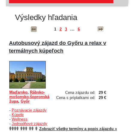
Výsledky hľadania
1
2
3
...
6
Autobusový zájazd do Győru a relax v
termálnych kúpeľoch
Maďarsko
,
Rábsko-
Cena zájazdu od:
29 €
mošonsko-šopronská
Cena s príplatkami od:
29 €
župa
,
Győr
-
Poznávacie zájazdy
-
Kúpele
-
Wellness
-
Jednodňové zájazdy
Zobraziť všetky termíny a popis zájazdu »