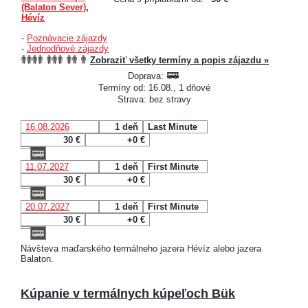
(Balaton Sever)
,
Hévíz
-
Poznávacie zájazdy
-
Jednodňové zájazdy
Zobraziť všetky termíny a popis zájazdu »
Doprava:
Termíny od: 16.08., 1 dňové
Strava: bez stravy
16.08.2026
1 deň
Last Minute
30 €
+0 €
11.07.2027
1 deň
First Minute
30 €
+0 €
20.07.2027
1 deň
First Minute
30 €
+0 €
Návšteva maďarského termálneho jazera Hévíz alebo jazera
Balaton.
Kúpanie v termálnych kúpeľoch Bük