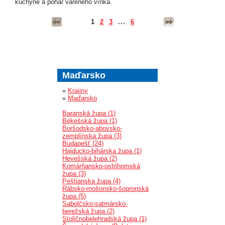
kuchyne a pohár vareného vínka.
1
2
3
...
6
Maďarsko
«
Krajiny
«
Maďarsko
Baranská župa (1)
Békešská župa (1)
Boršodsko-abovsko-
zemplínska župa (3)
Budapešť (24)
Hajducko-bihárska župa (1)
Hevešská župa (2)
Komárňansko-ostrihomská
župa (3)
Peštianska župa (4)
Rábsko-mošonsko-šopronská
župa (5)
Sabolčsko-satmársko-
berežská župa (2)
Stoličnobelehradská župa (1)