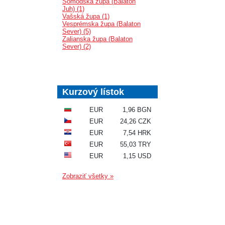
Šomodská župa (Balaton
Juh) (1)
Vašská župa (1)
Vesprémska župa (Balaton
Sever) (5)
Zalianska župa (Balaton
Sever) (2)
Kurzový lístok
EUR
1,96 BGN
EUR
24,26 CZK
EUR
7,54 HRK
EUR
55,03 TRY
EUR
1,15 USD
Zobraziť všetky »