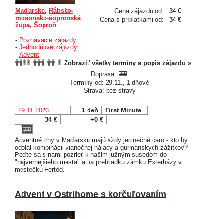
Maďarsko
,
Rábsko-
Cena zájazdu od:
34 €
mošonsko-šopronská
Cena s príplatkami od:
34 €
župa
,
Šoproň
-
Poznávacie zájazdy
-
Jednodňové zájazdy
-
Advent
Zobraziť všetky termíny a popis zájazdu »
Doprava:
Termíny od: 29.11., 1 dňové
Strava: bez stravy
29.11.2026
1 deň
First Minute
34 €
+0 €
Adventné trhy v Maďarsku majú vždy jedinečné čaro - kto by
odolal kombinácii vianočnej nálady a gurmánskych zážitkov?
Poďte sa s nami pozrieť k našim južným susedom do
"najvernejšieho mesta" a na prehliadku zámku Esterházy v
mestečku Fertőd.
Advent v Ostrihome s korčuľovaním