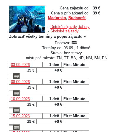
Cena zájazdu od:
39 €
Cena s príplatkami od:
39 €
Maďarsko
,
Budapešť
-
Detské zájazdy, tábory
-
Školské zájazdy
Zobraziť všetky termíny a popis zájazdu »
Doprava:
Termíny od: 03.09., 1 dňové
Strava: bez stravy
nástupné miesto: TN, TT, BA, NR, NM, BN, PN
03.09.2026
1 deň
First Minute
39 €
+0 €
08.09.2026
1 deň
First Minute
39 €
+0 €
10.09.2026
1 deň
First Minute
39 €
+0 €
15.09.2026
1 deň
First Minute
39 €
+0 €