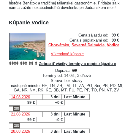
histórie Benátok a tradičnej talianskej gastronómie. Pridajte sa k
nám a zažite nezabudnuteľnú dovolenku pri Jadranskom mori!
Kúpanie Vodice
Cena zájazdu od:
99 €
Cena s príplatkami od:
99 €
Chorvátsko
,
Severná Dalmácia
,
Vodice
-
Víkendové kúpanie
Zobraziť všetky termíny a popis zájazdu »
Doprava:
Termíny od: 14.08., 3 dňové
Strava: bez stravy
nástupné miesto: HE, TN, ZH, LM, TT, ZA, PO, Ser, PB, PD, MI,
BA, NR, NM, RK, KE, BB, MT, PU, PE, PP, TO, PN, VT, ZV
14.08.2026
3 dni
Last Minute
99 €
+0 €
21.08.2026
3 dni
Last Minute
99 €
+0 €
28.08.2026
3 dni
Last Minute