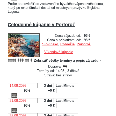
Poďte sa osviežiť do zaplaveného bývalého vápencového lomu,
ktorý po rekonštrukcii dostal od miestnych prezývku Błękitna
Laguna.
Celodenné kúpanie v Portorož
Cena zájazdu od:
93 €
Cena s príplatkami od:
93 €
Slovinsko
,
Pobrežie
,
Portorož
-
Víkendové kúpanie
Zobraziť všetky termíny a popis zájazdu »
Doprava:
Termíny od: 14.08., 3 dňové
Strava: bez stravy
14.08.2026
3 dni
Last Minute
93 €
+0 €
21.08.2026
3 dni
Last Minute
93 €
+0 €
28.08.2026
3 dni
Last Minute