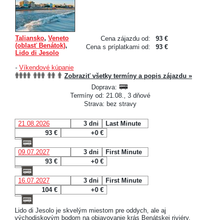
Taliansko
,
Veneto
Cena zájazdu od:
93 €
(oblasť Benátok)
,
Cena s príplatkami od:
93 €
Lido di Jesolo
-
Víkendové kúpanie
Zobraziť všetky termíny a popis zájazdu »
Doprava:
Termíny od: 21.08., 3 dňové
Strava: bez stravy
21.08.2026
3 dni
Last Minute
93 €
+0 €
09.07.2027
3 dni
First Minute
93 €
+0 €
16.07.2027
3 dni
First Minute
104 €
+0 €
Lido di Jesolo je skvelým miestom pre oddych, ale aj
východiskovým bodom na objavovanie krás Benátskej riviéry,