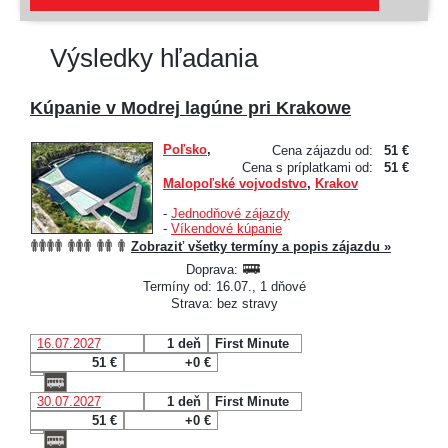
Výsledky hľadania
Kúpanie v Modrej lagúne pri Krakowe
Poľsko
,
Cena zájazdu od:
51 €
Cena s príplatkami od:
51 €
Malopoľské vojvodstvo
,
Krakov
-
Jednodňové zájazdy
-
Víkendové kúpanie
Zobraziť všetky termíny a popis zájazdu »
Doprava:
Termíny od: 16.07., 1 dňové
Strava: bez stravy
16.07.2027
1 deň
First Minute
51 €
+0 €
30.07.2027
1 deň
First Minute
51 €
+0 €