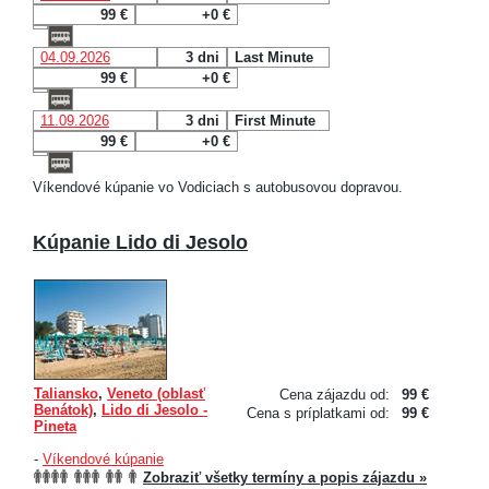
99 €
+0 €
04.09.2026
3 dni
Last Minute
99 €
+0 €
11.09.2026
3 dni
First Minute
99 €
+0 €
Víkendové kúpanie vo Vodiciach s autobusovou dopravou.
Kúpanie Lido di Jesolo
Taliansko
,
Veneto (oblasť
Cena zájazdu od:
99 €
Benátok)
,
Lido di Jesolo -
Cena s príplatkami od:
99 €
Pineta
-
Víkendové kúpanie
Zobraziť všetky termíny a popis zájazdu »