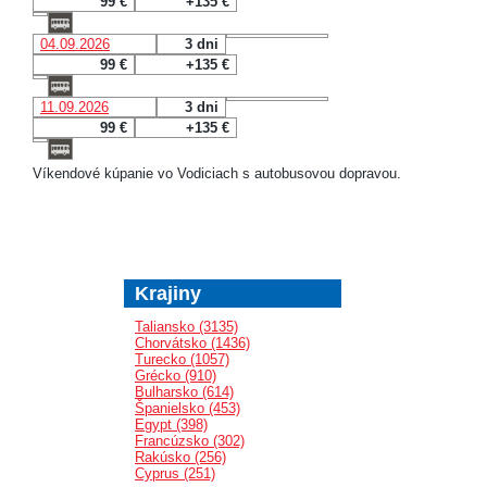
99 €
+135 €
04.09.2026
3 dni
99 €
+135 €
11.09.2026
3 dni
99 €
+135 €
Víkendové kúpanie vo Vodiciach s autobusovou dopravou.
Krajiny
Taliansko (3135)
Chorvátsko (1436)
Turecko (1057)
Grécko (910)
Bulharsko (614)
Španielsko (453)
Egypt (398)
Francúzsko (302)
Rakúsko (256)
Cyprus (251)