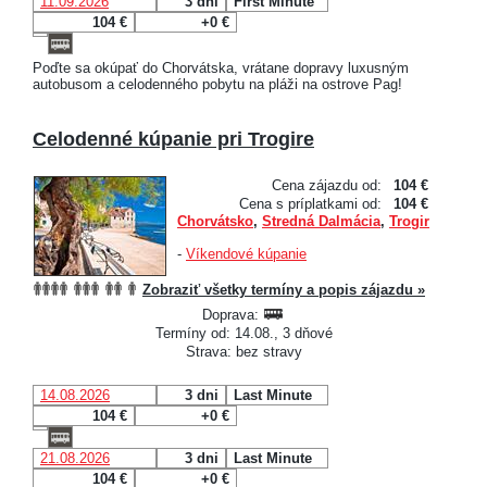
11.09.2026
3 dni
First Minute
104 €
+0 €
Poďte sa okúpať do Chorvátska, vrátane dopravy luxusným
autobusom a celodenného pobytu na pláži na ostrove Pag!
Celodenné kúpanie pri Trogire
Cena zájazdu od:
104 €
Cena s príplatkami od:
104 €
Chorvátsko
,
Stredná Dalmácia
,
Trogir
-
Víkendové kúpanie
Zobraziť všetky termíny a popis zájazdu »
Doprava:
Termíny od: 14.08., 3 dňové
Strava: bez stravy
14.08.2026
3 dni
Last Minute
104 €
+0 €
21.08.2026
3 dni
Last Minute
104 €
+0 €