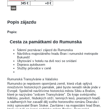
345 €
+0 €
Popis zájazdu
Popis:
Cesta za památkami do Rumunska
5denní poznávací zájezd do Rumunska
Návštěva majestátného hradu Bran i rumunské metropole
Bukurešť
Ubytování v hotelu na dvě noci se snídaní
Doprava autobusem
Služby průvodce v ceně
Rumunská Transylvánie a Valašsko
Rumunsko je neprávem opomíjená země, která však oplývá
množstvím historických památek, jaké byste nenašli nikde jinde v
Evropě. Společně navštívíme historická města Sibiu a Brašov,
které je nazýváno "srdcem Transylvánie". Do kraje svérázného
folklóru, pověstí, hlubokých strží, temných lesů, prastarých hradů
a nádherných hor zasadil děj svého hororového románu Dracula i
irský spisovatel Bram Stoker. Zavítáme i na majestátní hrad Bran,