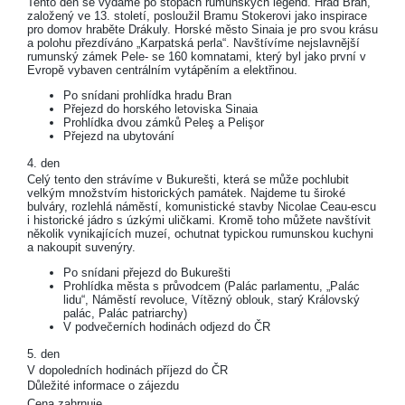
Tento den se vydáme po stopách rumunských legend. Hrad Bran,
založený ve 13. století, posloužil Bramu Stokerovi jako inspirace
pro domov hraběte Drákuly. Horské město Sinaia je pro svou krásu
a polohu přezdíváno „Karpatská perla“. Navštívíme nejslavnější
rumunský zámek Pele- se 160 komnatami, který byl jako první v
Evropě vybaven centrálním vytápěním a elektřinou.
Po snídani prohlídka hradu Bran
Přejezd do horského letoviska Sinaia
Prohlídka dvou zámků Peleş a Pelişor
Přejezd na ubytování
4. den
Celý tento den strávíme v Bukurešti, která se může pochlubit
velkým množstvím historických památek. Najdeme tu široké
bulváry, rozlehlá náměstí, komunistické stavby Nicolae Ceau-escu
i historické jádro s úzkými uličkami. Kromě toho můžete navštívit
několik vynikajících muzeí, ochutnat typickou rumunskou kuchyni
a nakoupit suvenýry.
Po snídani přejezd do Bukurešti
Prohlídka města s průvodcem (Palác parlamentu, „Palác
lidu“, Náměstí revoluce, Vítězný oblouk, starý Královský
palác, Palác patriarchy)
V podvečerních hodinách odjezd do ČR
5. den
V dopoledních hodinách příjezd do ČR
Důležité informace o zájezdu
Cena zahrnuje