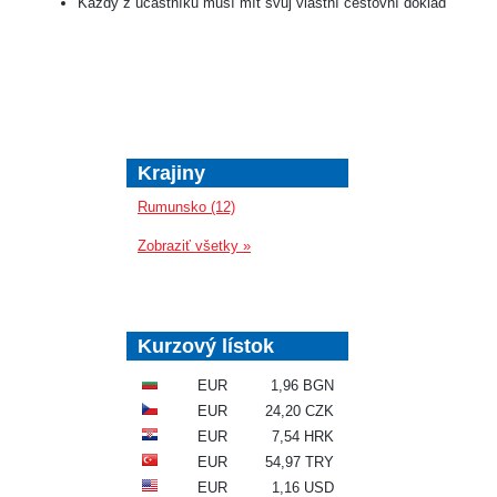
Každý z účastníků musí mít svůj vlastní cestovní doklad
Krajiny
Rumunsko (12)
Zobraziť všetky »
Kurzový lístok
EUR
1,96 BGN
EUR
24,20 CZK
EUR
7,54 HRK
EUR
54,97 TRY
EUR
1,16 USD