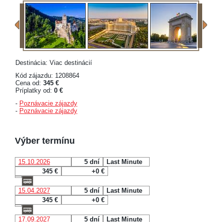
Destinácia: Viac destinácií
Kód zájazdu: 1208864
Cena od:
345 €
Príplatky od:
0 €
-
Poznávacie zájazdy
-
Poznávacie zájazdy
Výber termínu
15.10.2026
5 dní
Last Minute
345 €
+0 €
15.04.2027
5 dní
Last Minute
345 €
+0 €
17.09.2027
5 dní
Last Minute