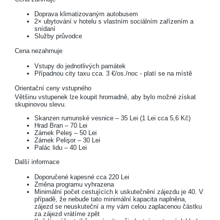
Doprava klimatizovaným autobusem
2× ubytování v hotelu s vlastním sociálním zařízením a
snídaní
Služby průvodce
Cena nezahrnuje
Vstupy do jednotlivých památek
Případnou city taxu cca. 3 €/os./noc - platí se na místě
Orientační ceny vstupného
Většinu vstupenek lze koupit hromadně, aby bylo možné získat
skupinovou slevu.
Skanzen rumunské vesnice – 35 Lei (1 Lei cca 5,6 Kč)
Hrad Bran – 70 Lei
Zámek Peleş – 50 Lei
Zámek Pelişor – 30 Lei
Palác lidu – 40 Lei
Další informace
Doporučené kapesné cca 220 Lei
Změna programu vyhrazena
Minimální počet cestujících k uskutečnění zájezdu je 40. V
případě, že nebude tato minimální kapacita naplněna,
zájezd se neuskuteční a my vám celou zaplacenou částku
za zájezd vrátíme zpět