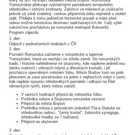
který se tyčí na kopci nedaleko města Brašov. Rumunská
Transylvánie překvapí výjimečnými památkami evropského
středověku i ostrými kontrasty. Zatímco ve městech je civilizační
pokrok už silně znatelný, venkov připomíná dobu nejméně o století
zpět. Přidejte k tomu jedinečné historické pozadí a máte před
sebou možná turistickou destinaci nadcházejících let. Celý výlet
zakončíme procházkou po rumunské metropoli Bukurešti.
Program zájezdu
1. den
Odjezd v podvečerních hodinách z ČR
2. den
Poznání Rumunska začneme v romantické a tajemné
Transylvánii, která se nachází ve středu země. Do rumunských
tradic i historie nahlédneme ve skanzenu, kde najdeme jedinečnou
sbírku vodních i větrných mlýnů a dřevěných kostelů, i při
procházce opevněným městem Sibiu. Město Brašov kam se poté
přesunem je zase považováno za jedno z nejhezčích měst v zemi,
kde najdete spoustu středověkých památek i odkazů na Řád
německých rytířů, který město založil.
V ranních hodinách příjezd do městečka Sibiu
Prohlídka města a Skanzenu rumunské vesnice
Přejezd do města Brašov
Prohlídka města s průvodcem (náměstí Pia-a Sfatului se
středověkou radnicí, "černý kostel", židovská synagoga,
středověké hradby se 7 baštami)
Přejezd na ubytování
3. den