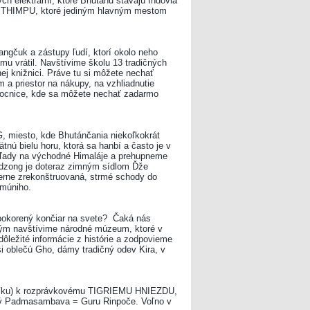
h elektrární, ktoré Bhutánu stavajú Indovia
do THIMPU, ktoré jediným hlavným mestom
ngčuk a zástupy ľudí, ktorí okolo neho
 mu vrátil. Navštívime školu 13 tradičných
ej knižnici. Práve tu si môžete nechať
a priestor na nákupy, na vzhliadnutie
emocnice, kde sa môžete nechať zadarmo
 miesto, kde Bhutánčania niekoľkokrát
ú bielu horu, ktorá sa hanbí a často je v
hľady na východné Himaláje a prehupneme
dzong je doteraz zimným sídlom Ďže
herne zrekonštruovaná, strmé schody do
amúniho.
pokorený končiar na svete? Čaká nás
m navštívime národné múzeum, ktoré v
ôležité informácie z histórie a zodpovieme
 oblečú Gho, dámy tradičný odev Kira, v
 koníku) k rozprávkovému TIGRIEMU HNIEZDU,
ný Padmasambava = Guru Rinpoče. Voľno v