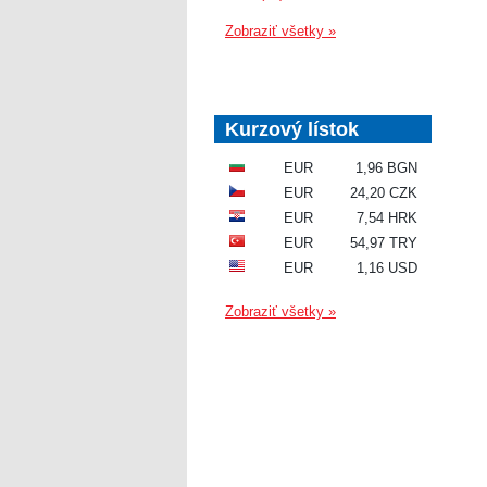
Zobraziť všetky »
Kurzový lístok
EUR
1,96 BGN
EUR
24,20 CZK
EUR
7,54 HRK
EUR
54,97 TRY
EUR
1,16 USD
Zobraziť všetky »