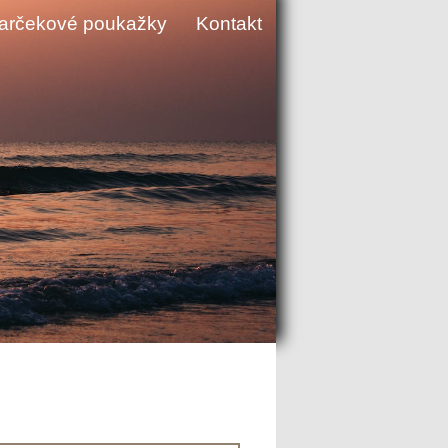
arčekové poukažky
Kontakt