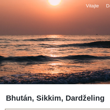
Vitajte
D
Bhután, Sikkim, Dardželing