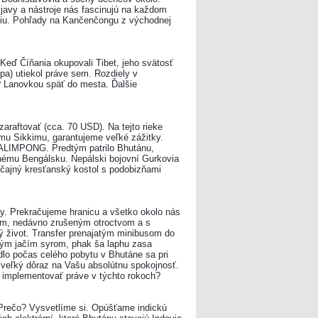
javy a nástroje nás fascinujú na každom
ndiu. Pohľady na Kančenčongu z východnej
eď Číňania okupovali Tibet, jeho svätosť
a) utiekol práve sem. Rozdiely v
? Lanovkou späť do mesta. Ďalšie
araftovať (cca. 70 USD). Na tejto rieke
ému Sikkimu, garantujeme veľké zážitky.
 KALIMPONG. Predtým patrilo Bhutánu,
ému Bengálsku. Nepálski bojovní Gurkovia
vyčajný kresťanský kostol s podobizňami
ty. Prekračujeme hranicu a všetko okolo nás
om, nedávno zrušeným otroctvom a s
ý život. Transfer prenajatým minibusom do
eným jačím syrom, phak ša laphu zasa
dlo počas celého pobytu v Bhutáne sa pri
veľký dôraz na Vašu absolútnu spokojnosť.
 implementovať práve v týchto rokoch?
 Prečo? Vysvetlíme si. Opúšťame indickú