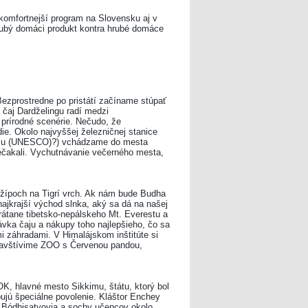
komfortnejší program na Slovensku aj v
Hrubý domáci produkt kontra hrubé domáce
 Bezprostredne po pristátí začíname stúpať
a čaj Dardželingu radí medzi
 prírodné scenérie. Nečudo, že
ie. Okolo najvyššej železničnej stanice
eznicu (UNESCO)?) vchádzame do mesta
 nečakali. Vychutnávanie večerného mesta,
džípoch na Tigrí vrch. Ak nám bude Budha
najkrajší východ slnka, aký sa dá na našej
vrátane tibetsko-nepálskeho Mt. Everestu a
ka čaju a nákupy toho najlepšieho, čo sa
mi záhradami. V Himalájskom inštitúte si
navštívime ZOO s Červenou pandou,
, hlavné mesto Sikkimu, štátu, ktorý bol
ujú špeciálne povolenie. Kláštor Enchey
, Bódhisatvovia a sochy učencov okolo.