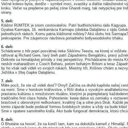
Večné koleso bytia, dordže – symbol moci, svastiky a ďalšie náboženské vý
kroku. Večer sa prejdeme po pešej zóne Ghandi marg, tak netypickej pre I
strany.
5. deň:
Kláštor RUMTEK je snom cestovateľov. Patrí budhistickému rádu Kagyupa. K
Gyalwa Karmapa, 16. reinkarnácia Karmapu (obdoba Dalajlámu z rádu Gelukp
jednotlivých rádoch. Komu patria kláštorné milióny? Akú úlohu hrá Šarmapa
prekvapenie. Pre záujemcov návšteva poriadneho bollywoodskeho trháku.
6. deň:
Schádzame z hôr popri posvätnej rieke Sikkimu Teesta, na ktorej si môžete z
raftoval aj Richard Gere, ľavý breh patrí Západnému Bengálsku, pravý južn
Dotknite sa himalájskej prírody z inej perspektívy. Prichádzame do mesta
neskôr maharadžom z Cooch Beharu, potom bohatým Britom a teraz Západn
by ho však radi videli vo svojich rukách. Miestny trh, Krišnov chrám a nez
Ježiška v žltej čiapke Dalajlámu.
7. deň:
Máte pocit, že ste už videli dosť? Omyl! Začína sa druhá kapitola našej ces
sa mení. Sme v horskom kráľovstve, v Ríši draka s vysokým analfabetizm
prastarou kultúrou s množstvom rituálov, ktorými je poprepletaný každodenn
tradičného first class hotela. Pohostenie: kewa datse sú zemiaky s roztav
bravčové s obrovskými reďkovkami, kvalitný čaj a silné pivo Druk. Každé je
tomto zájazde bude podávať formou švédskych stolov a vždy sa bude klásť 
Sme v opatere samotného kráľa. Ako bude fungovať demokracia, ktorú chcú
8. deň:
O Bhutáne sa hovorí, že sa končí tam, kam sa dokotúľa kameň z Himalájí.