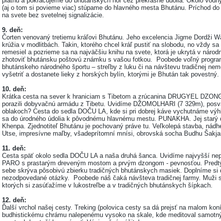
platňu a pokračujeme do bhutánskych hôr cez prekrásne údolia. Okolo vodnýc
(aj o tom si povieme viac) stúpame do hlavného mesta Bhutánu. Príchod 
na svete bez svetelnej signalizácie.
9. deň:
Čorten venovaný tretiemu kráľovi Bhutánu. Jeho excelencia Jigme Dordži Wa
krúžia v modlitbách. Takin, ktorého chcel kráľ pustiť na slobodu, no vždy sa
remesiel a pozrieme sa na najväčšiu knihu na svete, ktorá je ukrytá v národn
zhotoviť bhutánsku poštovú známku s vašou fotkou. Poobede voľný program 
bhutánskeho národného športu – streľby z luku či na návštevu tradičnej n
vyšetriť a dostanete lieky z horských bylín, ktorými je Bhután tak povestný.
10. deň:
Krátka cesta na sever k hraniciam s Tibetom a zrúcanina DRUGYEL DZONG,
porazili dobyvačnú armádu z Tibetu. Uvidíme DŽOMOLHARI (7 329m), posvätn
oblakoch? Cesta do sedla DOČU LA, kde si pri dobrej káve vychutnáme vý
sa do úrodného údolia k pôvodnému hlavnému mestu. PUNAKHA. Jej starý 
Khenpa. Zjednotiteľ Bhutánu je pochovaný práve tu. Veľkolepá stavba, nád
Utse, impresívne maľby, všadeprítomní mnísi, obrovská socha Budhu Šakj
11. deň:
Cesta späť okolo sedla DOČU LA a naša druhá šanca. Uvidíme najvyšší ne
PARO s prastarým dreveným mostom a prvým dzongom - pevnosťou. Predtý
sebe skrýva pôsobivú zbierku tradičných bhutánskych masiek. Doplníme si d
nezodpovedané otázky. Poobede náš čaká návšteva tradičnej farmy. Muži si
ktorých si zasúťažíme v lukostreľbe a v tradičných bhutánskych šípkach.
12. deň:
Ďalší vrchol našej cesty. Treking (polovica cesty sa dá prejsť na malom
budhistickému chrámu nalepenému vysoko na skale, kde meditoval samot