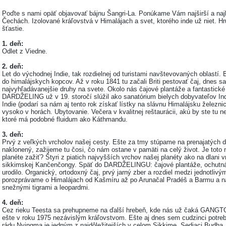
Poďte s nami opäť objavovať bájnu Šangri-La. Ponúkame Vám najširší a naj
Čechách. Izolované kráľovstvá v Himalájach a svet, ktorého inde už niet. 
šťastie.
1. deň:
Odlet z Viedne.
2. deň:
Let do východnej Indie, tak rozdielnej od turistami navštevovaných oblastí.
do himalájskych kopcov. Až v roku 1841 tu začali Briti pestovať čaj, dnes s
najvyhľadávanejšie druhy na svete. Okolo nás čajové plantáže a fantastické
DARDŽELING už v 19. storočí slúžil ako sanatórium bielych dobyvateľov Ind
Indie (podarí sa nám aj tento rok získať lístky na slávnu Himalájsku žel
vysoko v horách. Ubytovanie. Večera v kvalitnej reštaurácii, akú by ste tu
ktoré má podobné fluidum ako Káthmandu.
3. deň:
Prvý z veľkých vrcholov našej cesty. Ešte za tmy stúpame na prenajatých 
naklonený, zažijeme tu čosi, čo nám ostane v pamäti na celý život. Je toto 
planéte zažiť? Štyri z piatich najvyšších vrchov našej planéty ako na dlani 
sikkimskej Kančenčongy. Späť do DARDŽELINGU: čajové plantáže, ochutnáv
urodilo. Organický, ortodoxný čaj, prvý jarný zber a rozdiel medzi jednotlivý
porozprávame o Himalájach od Kašmíru až po Arunačal Pradéš a Barmu a 
snežnými tigrami a leopardmi.
4. deň:
Cez rieku Teesta sa prehupneme na ďalší hrebeň, kde nás už čaká GANGTOK
ešte v roku 1975 nezávislým kráľovstvom. Ešte aj dnes sem cudzinci potreb
rádu Nyingma je jedným z najdôležitejších v celom Sikkime. Sediaci Budha