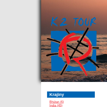
Krajiny
Bhútan (6)
India (45)