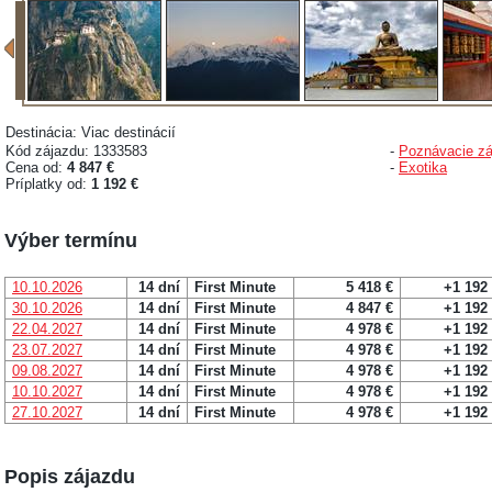
Destinácia: Viac destinácií
Kód zájazdu: 1333583
-
Poznávacie zá
Cena od:
4 847 €
-
Exotika
Príplatky od:
1 192 €
Výber termínu
10.10.2026
14 dní
First Minute
5 418 €
+1 192
30.10.2026
14 dní
First Minute
4 847 €
+1 192
22.04.2027
14 dní
First Minute
4 978 €
+1 192
23.07.2027
14 dní
First Minute
4 978 €
+1 192
09.08.2027
14 dní
First Minute
4 978 €
+1 192
10.10.2027
14 dní
First Minute
4 978 €
+1 192
27.10.2027
14 dní
First Minute
4 978 €
+1 192
Popis zájazdu