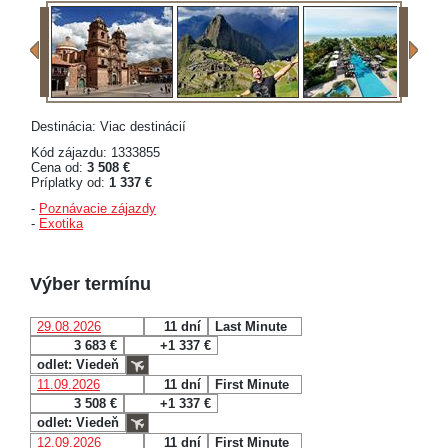
Destinácia: Viac destinácií
Kód zájazdu: 1333855
Cena od:
3 508 €
Príplatky od:
1 337 €
-
Poznávacie zájazdy
-
Exotika
Výber termínu
29.08.2026
11 dní
Last Minute
3 683 €
+1 337 €
odlet: Viedeň
11.09.2026
11 dní
First Minute
3 508 €
+1 337 €
odlet: Viedeň
12.09.2026
11 dní
First Minute