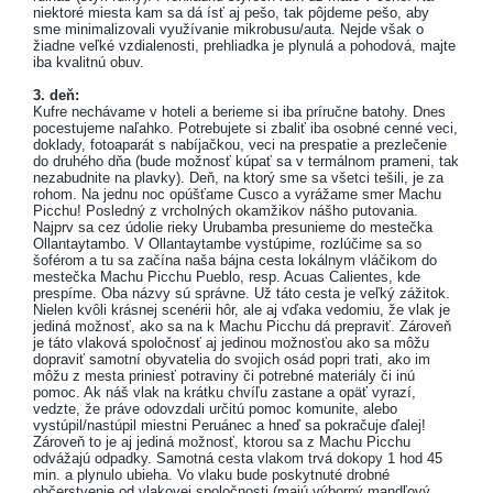
niektoré miesta kam sa dá ísť aj pešo, tak pôjdeme pešo, aby
sme minimalizovali využívanie mikrobusu/auta. Nejde však o
žiadne veľké vzdialenosti, prehliadka je plynulá a pohodová, majte
iba kvalitnú obuv.
3. deň:
Kufre nechávame v hoteli a berieme si iba príručne batohy. Dnes
pocestujeme naľahko. Potrebujete si zbaliť iba osobné cenné veci,
doklady, fotoaparát s nabíjačkou, veci na prespatie a prezlečenie
do druhého dňa (bude možnosť kúpať sa v termálnom prameni, tak
nezabudnite na plavky). Deň, na ktorý sme sa všetci tešili, je za
rohom. Na jednu noc opúšťame Cusco a vyrážame smer Machu
Picchu! Posledný z vrcholných okamžikov nášho putovania.
Najprv sa cez údolie rieky Urubamba presunieme do mestečka
Ollantaytambo. V Ollantaytambe vystúpime, rozlúčime sa so
šoférom a tu sa začína naša bájna cesta lokálnym vláčikom do
mestečka Machu Picchu Pueblo, resp. Acuas Calientes, kde
prespíme. Oba názvy sú správne. Už táto cesta je veľký zážitok.
Nielen kvôli krásnej scenérii hôr, ale aj vďaka vedomiu, že vlak je
jediná možnosť, ako sa na k Machu Picchu dá prepraviť. Zároveň
je táto vlaková spoločnosť aj jedinou možnosťou ako sa môžu
dopraviť samotní obyvatelia do svojich osád popri trati, ako im
môžu z mesta priniesť potraviny či potrebné materiály či inú
pomoc. Ak náš vlak na krátku chvíľu zastane a opäť vyrazí,
vedzte, že práve odovzdali určitú pomoc komunite, alebo
vystúpil/nastúpil miestni Peruánec a hneď sa pokračuje ďalej!
Zároveň to je aj jediná možnosť, ktorou sa z Machu Picchu
odvážajú odpadky. Samotná cesta vlakom trvá dokopy 1 hod 45
min. a plynulo ubieha. Vo vlaku bude poskytnuté drobné
občerstvenie od vlakovej spoločnosti (majú výborný mandľový