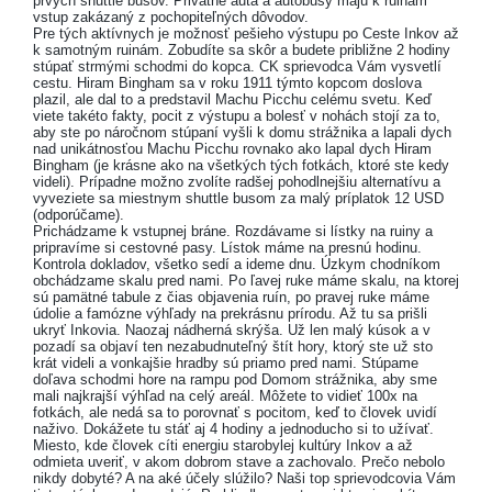
prvých shuttle busov. Privátne autá a autobusy majú k ruinám
vstup zakázaný z pochopiteľných dôvodov.
Pre tých aktívnych je možnosť pešieho výstupu po Ceste Inkov až
k samotným ruinám. Zobudíte sa skôr a budete približne 2 hodiny
stúpať strmými schodmi do kopca. CK sprievodca Vám vysvetlí
cestu. Hiram Bingham sa v roku 1911 týmto kopcom doslova
plazil, ale dal to a predstavil Machu Picchu celému svetu. Keď
viete takéto fakty, pocit z výstupu a bolesť v nohách stojí za to,
aby ste po náročnom stúpaní vyšli k domu strážnika a lapali dych
nad unikátnosťou Machu Picchu rovnako ako lapal dych Hiram
Bingham (je krásne ako na všetkých tých fotkách, ktoré ste kedy
videli). Prípadne možno zvolíte radšej pohodlnejšiu alternatívu a
vyveziete sa miestnym shuttle busom za malý príplatok 12 USD
(odporúčame).
Prichádzame k vstupnej bráne. Rozdávame si lístky na ruiny a
pripravíme si cestovné pasy. Lístok máme na presnú hodinu.
Kontrola dokladov, všetko sedí a ideme dnu. Úzkym chodníkom
obchádzame skalu pred nami. Po ľavej ruke máme skalu, na ktorej
sú pamätné tabule z čias objavenia ruín, po pravej ruke máme
údolie a famózne výhľady na prekrásnu prírodu. Až tu sa prišli
ukryť Inkovia. Naozaj nádherná skrýša. Už len malý kúsok a v
pozadí sa objaví ten nezabudnuteľný štít hory, ktorý ste už sto
krát videli a vonkajšie hradby sú priamo pred nami. Stúpame
doľava schodmi hore na rampu pod Domom strážnika, aby sme
mali najkrajší výhľad na celý areál. Môžete to vidieť 100x na
fotkách, ale nedá sa to porovnať s pocitom, keď to človek uvidí
naživo. Dokážete tu stáť aj 4 hodiny a jednoducho si to užívať.
Miesto, kde človek cíti energiu starobylej kultúry Inkov a až
odmieta uveriť, v akom dobrom stave a zachovalo. Prečo nebolo
nikdy dobyté? A na aké účely slúžilo? Naši top sprievodcovia Vám