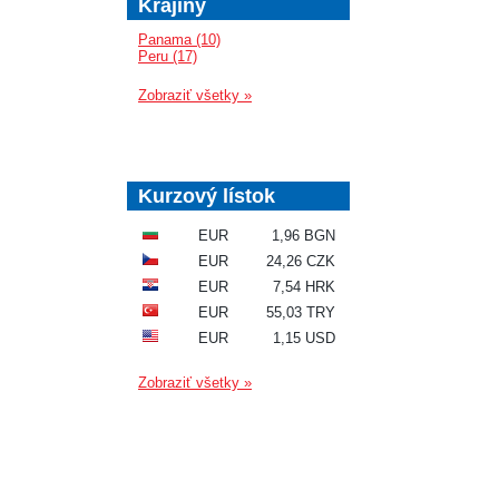
Krajiny
Panama (10)
Peru (17)
Zobraziť všetky »
Kurzový lístok
EUR
1,96 BGN
EUR
24,26 CZK
EUR
7,54 HRK
EUR
55,03 TRY
EUR
1,15 USD
Zobraziť všetky »