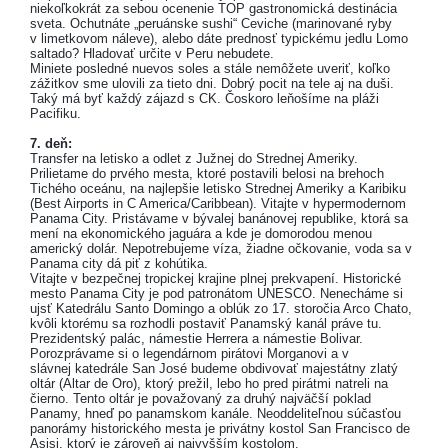
niekoľkokrát za sebou ocenenie TOP gastronomická destinácia
sveta. Ochutnáte „peruánske sushi“ Ceviche (marinované ryby
v limetkovom náleve), alebo dáte prednosť typickému jedlu Lomo
saltado? Hladovať určite v Peru nebudete.
Miniete posledné nuevos soles a stále nemôžete uveriť, koľko
zážitkov sme ulovili za tieto dni. Dobrý pocit na tele aj na duši.
Taký má byť každý zájazd s CK. Čoskoro leňošíme na pláži
Pacifiku.
7. deň:
Transfer na letisko a odlet z Južnej do Strednej Ameriky.
Prilietame do prvého mesta, ktoré postavili belosi na brehoch
Tichého oceánu, na najlepšie letisko Strednej Ameriky a Karibiku
(Best Airports in C America/Caribbean). Vitajte v hypermodernom
Panama City. Pristávame v bývalej banánovej republike, ktorá sa
mení na ekonomického jaguára a kde je domorodou menou
americký dolár. Nepotrebujeme víza, žiadne očkovanie, voda sa v
Panama city dá piť z kohútika.
Vitajte v bezpečnej tropickej krajine plnej prekvapení. Historické
mesto Panama City je pod patronátom UNESCO. Nenecháme si
ujsť Katedrálu Santo Domingo a oblúk zo 17. storočia Arco Chato,
kvôli ktorému sa rozhodli postaviť Panamský kanál práve tu.
Prezidentský palác, námestie Herrera a námestie Bolivar.
Porozprávame si o legendárnom pirátovi Morganovi a v
slávnej katedrále San José budeme obdivovať majestátny zlatý
oltár (Altar de Oro), ktorý prežil, lebo ho pred pirátmi natreli na
čierno. Tento oltár je považovaný za druhý najväčší poklad
Panamy, hneď po panamskom kanále. Neoddeliteľnou súčasťou
panorámy historického mesta je privátny kostol San Francisco de
Asisi, ktorý je zároveň aj najvyšším kostolom.