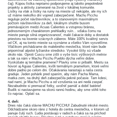
čaj). Kúpou lístka nepriamo podporujeme aj takéto prepotrebné
projekty a aktivity zamerané na život v lokálnej komunite.
Lístky na vlak a lístky na ruiny na mieste už nekúpite, ale my ich
už máme niekoľko dní vopred zabezpečené. Machu Picchu
reguluje počet návštevníkov, a to stanoveným maximálnym
počtom návštevníkov za deň, lokálnym shuttle busom
premávajúcim medzi Acuas Calientes a vstupnou bránou,
jednosmerným charakterom prehliadky ruín... vďaka čomu na
mieste panuje silná organizovanosť, malé čakacie doby a dostatok
priestoru na lovenie vzácnych záberov. Máte 100% kvalitný servis
od CK, aj na tomto mieste sa vyznáme a všetko Vám vysvetlíme.
Vláčikom prichádzame do malebného mestečka, ktoré nám bude
pripomínať alpské lyžiarske stredisko. Vysoké štíty sú všade
okolo nás. Oproti Cuscu sme zišli o vyše tisíc výškových metrov
a tak sa nám v Machu Picchu Pueblo dýcha veľmi dobre.
Vyskúšate aj termálne pramene? Plavky sme si pribalili. Mestu sa
hovorí aj Aguas Calientes, kvôli termálnym prameňom, ktoré veľmi
dobre padnú po celom dni. Očakávania narastajú a naša cesta
graduje. Jeden pohárik pred spaním, aby nám Pacha Mama,
matka zem, na druhý deň zabezpečila pekné počasie. Tam kdesi,
nad nami, je Machu Picchu a od vzrušenia sa ani nedá zaspať.
Nezabudnite si premazať fotky, uvoľniť pamäť a dobiť batérie!
Budík si nastavujeme na skorú rannú hodinu, aby sme stihli toho
čo najviac. Oplatí sa.
4. deň:
Dnes nás čaká slávne MACHU PICCHU! Zabudnuté inkské mesto.
Odchádzame skoro ráno z hotela do centra mestečka, v ktorom už
panuje čulý ruch. Ľudia postávajú v radoch a čaká sa na príchod