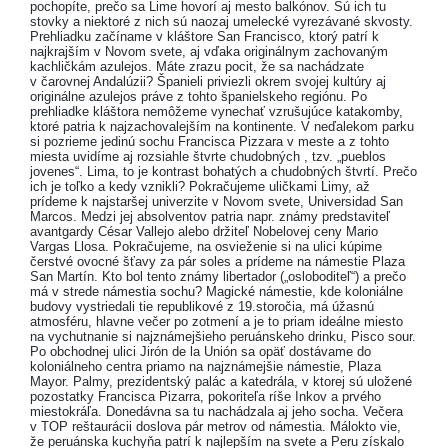
pochopíte, prečo sa Lime hovorí aj mesto balkónov. Sú ich tu
stovky a niektoré z nich sú naozaj umelecké vyrezávané skvosty.
Prehliadku začíname v kláštore San Francisco, ktorý patrí k
najkrajším v Novom svete, aj vďaka originálnym zachovaným
kachličkám azulejos. Máte zrazu pocit, že sa nachádzate
v čarovnej Andalúzii? Španieli priviezli okrem svojej kultúry aj
originálne azulejos práve z tohto španielskeho regiónu. Po
prehliadke kláštora nemôžeme vynechať vzrušujúce katakomby,
ktoré patria k najzachovalejším na kontinente. V neďalekom parku
si pozrieme jedinú sochu Francisca Pizzara v meste a z tohto
miesta uvidíme aj rozsiahle štvrte chudobných , tzv. „pueblos
jovenes“. Lima, to je kontrast bohatých a chudobných štvrtí. Prečo
ich je toľko a kedy vznikli? Pokračujeme uličkami Limy, až
prídeme k najstaršej univerzite v Novom svete, Universidad San
Marcos. Medzi jej absolventov patria napr. známy predstaviteľ
avantgardy César Vallejo alebo držiteľ Nobelovej ceny Mario
Vargas Llosa. Pokračujeme, na osvieženie si na ulici kúpime
čerstvé ovocné šťavy za pár soles a prídeme na námestie Plaza
San Martín. Kto bol tento známy libertador („osloboditeľ“) a prečo
má v strede námestia sochu? Magické námestie, kde koloniálne
budovy vystriedali tie republikové z 19.storočia, má úžasnú
atmosféru, hlavne večer po zotmení a je to priam ideálne miesto
na vychutnanie si najznámejšieho peruánskeho drinku, Pisco sour.
Po obchodnej ulici Jirón de la Unión sa opäť dostávame do
koloniálneho centra priamo na najznámejšie námestie, Plaza
Mayor. Palmy, prezidentský palác a katedrála, v ktorej sú uložené
pozostatky Francisca Pizarra, pokoriteľa ríše Inkov a prvého
miestokráľa. Donedávna sa tu nachádzala aj jeho socha. Večera
v TOP reštaurácii doslova pár metrov od námestia. Málokto vie,
že peruánska kuchyňa patrí k najlepším na svete a Peru získalo