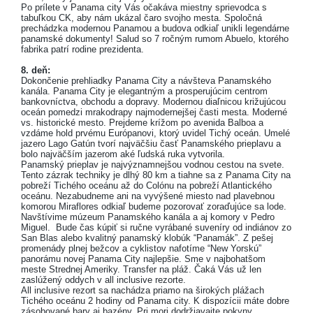
Po prílete v Panama city Vás očakáva miestny sprievodca s
tabuľkou CK, aby nám ukázal čaro svojho mesta. Spoločná
prechádzka modernou Panamou a budova odkiaľ unikli legendárne
panamské dokumenty! Salud so 7 ročným rumom Abuelo, ktorého
fabrika patrí rodine prezidenta.
8. deň:
Dokončenie prehliadky Panama City a návšteva Panamského
kanála. Panama City je elegantným a prosperujúcim centrom
bankovníctva, obchodu a dopravy. Modernou diaľnicou križujúcou
oceán pomedzi mrakodrapy najmodernejšej časti mesta. Moderné
vs. historické mesto. Prejdeme krížom po avenida Balboa a
vzdáme hold prvému Európanovi, ktorý uvidel Tichý oceán. Umelé
jazero Lago Gatún tvorí najväčšiu časť Panamského prieplavu a
bolo najväčším jazerom aké ľudská ruka vytvorila.
Panamský prieplav je najvýznamnejšou vodnou cestou na svete.
Tento zázrak techniky je dlhý 80 km a tiahne sa z Panama City na
pobreží Tichého oceánu až do Colónu na pobreží Atlantického
oceánu. Nezabudneme ani na vyvýšené miesto nad plavebnou
komorou Miraflores odkiaľ budeme pozorovať zoraďujúce sa lode.
Navštívime múzeum Panamského kanála a aj komory v Pedro
Miguel. Bude čas kúpiť si ručne vyrábané suveníry od indiánov zo
San Blas alebo kvalitný panamský klobúk “Panamák”. Z pešej
promenády plnej bežcov a cyklistov nafotíme “New Yorskú”
panorámu novej Panama City najlepšie. Sme v najbohatšom
meste Strednej Ameriky. Transfer na pláž. Čaká Vás už len
zaslúžený oddych v all inclusive rezorte.
All inclusive rezort sa nachádza priamo na širokých plážach
Tichého oceánu 2 hodiny od Panama city. K dispozícii máte dobre
zásobované bary aj bazény. Pri mori dodržiavajte pokyny