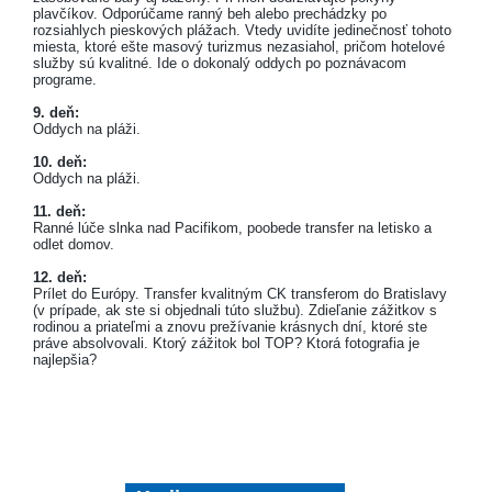
plavčíkov. Odporúčame ranný beh alebo prechádzky po
rozsiahlych pieskových plážach. Vtedy uvidíte jedinečnosť tohoto
miesta, ktoré ešte masový turizmus nezasiahol, pričom hotelové
služby sú kvalitné. Ide o dokonalý oddych po poznávacom
programe.
9. deň:
Oddych na pláži.
10. deň:
Oddych na pláži.
11. deň:
Ranné lúče slnka nad Pacifikom, poobede transfer na letisko a
odlet domov.
12. deň:
Prílet do Európy. Transfer kvalitným CK transferom do Bratislavy
(v prípade, ak ste si objednali túto službu). Zdieľanie zážitkov s
rodinou a priateľmi a znovu prežívanie krásnych dní, ktoré ste
práve absolvovali. Ktorý zážitok bol TOP? Ktorá fotografia je
najlepšia?