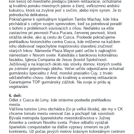
kon keso) od miestneho predajcu (okrem reštaurácie, ochutnáme
aj kvalitnú ponuku miestnych pánov a žien), veľkozrnnú andskú
kukuricu, ktorá sa zvykne jesť s ovčím, alebo iným syrom. Je to
jednoduchá delikatesa.
Pokračujeme k spirituálnym kúpeľom Tambo Machay, kde Inka
prichádzal s celým svojim sprievodom, keď sa potreboval poradiť
s bohmi o problémoch súvisiacich s ríšou. Neďaleko sa ešte
zastavíme pri pevnosti Puca Pucara, červenej pevnosti, ktorá
strážila okolie, ako aj cestu do Cusca. Poobede pokračujeme
prehliadkou historického centra Cusca, kde môžeme na každom
rohu obdivovať nepochybne majstrovskú stavebnú zručnosť
starých Inkov. Námestie Plaza Mayor patrí určite k najkrajším
námestiam v Novom svete. Katedrála s barokovou koloniálnou
fasádou, Iglesia Compania de Jesus (kostol Spoločnosti
Ježišovej) a na kopcoch okolo nás stovky domov, ktorých svetlá
po zotmení pripomínajú oblohu. Večer určite odporúčame ochutnať
gurmánsku špecialitu z Ánd, morské prasiatko Cuy, z trvalo
udržateľného chovu. Ideme do kvalitnej a overenej reštaurácie.
Garantujeme TOP gurmánsky zážitok. Na svoje si prídu aj
vegetariáni.
6. deň:
Odlet z Cusca do Limy, kde strávime poobedie prehliadkou
mesta.
Väčšina turistov Limu obchádza (čo je veľká škoda), ale my v CK
chceme tomuto mestu venovať čas a pochopiť tak súvislosti.
Bývalá metropola španielskeho miestokráľovstva v Južnej
Amerike a centrum Nového sveta. Práve odtiaľto vyrážali
španielski conquistadori na ďalšie výpravy smerom na juh
kontinentu. Už počas prvých metrov krásnym koloniálnym centrom