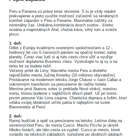
Peru a Panama sú práve teraz otvorené. S tu je vždy nejaké
prekvapenie a preto využite možnosť zúčastniť sa skrátených
komfort zájazdov v Peru a Paname. Maximálne zážitky za
minimálny čas. Unikátna kombinácia dvoch svetov - šíreho
oceána a majestátnych Ánd, chutná káva, silný rum a svieže
pisco.
1. deň:
Odlet z Európy kvalitnými overenými spoločnosťami a 12 -
hodinový let cez 6 časových pásiem na opačný koniec našej
planéty. Čoraz viac ľudí si aj túto cestu chce užiť a využije
možnosť doplatenia Business class. Vyskúšajte to aj vy a na
tento let sa budete tešiť.
Večerný prílet do Limy, hlavného mesta Peru a druhého
najväčšieho mesta Južnej Ameriky (10 miliónov obyvateľov).
Pristávame na modernom letisku Jorge Chávez v časti Callao a
súkromným transferom sa presunieme do nášho hotela.
Meníme prvé Nuevos soles (v preklade Nové slnko), miestnu
menu, ktorou budeme v najbližších dňoch platiť. Už pri tomto
prvom presune Vás Lima zaujme. Chaotická doprava a šoféri, ktorí
vďaka svojej obratnosti určite patria k najlepším na svete.
Bienvenidos al Peru!
2. deň:
Ranný budíček a opäť sa presúvame na letisko. Letíme ďalej na
severovýchod Peru, do mesta Cusco. Machu Picchu je ukryté
hlboko horách, ale táto cesta sa vyplatí. Cuzco je mesto, ktoré
vyrástlo na inkských základoch, rozložené po okolitých údoliach