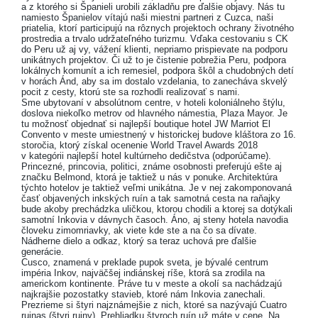
a z ktorého si Španieli urobili základňu pre ďalšie objavy. Nás tu
namiesto Španielov vítajú naši miestni partneri z Cuzca, naši
priatelia, ktorí participujú na rôznych projektoch ochrany životného
prostredia a trvalo udržateľného turizmu. Vďaka cestovaniu s CK
do Peru už aj vy, vážení klienti, nepriamo prispievate na podporu
unikátnych projektov. Či už to je čistenie pobrežia Peru, podpora
lokálnych komunít a ich remesiel, podpora škôl a chudobných detí
v horách Ánd, aby sa im dostalo vzdelania, to zanecháva skvelý
pocit z cesty, ktorú ste sa rozhodli realizovať s nami.
Sme ubytovaní v absolútnom centre, v hoteli koloniálneho štýlu,
doslova niekoľko metrov od hlavného námestia, Plaza Mayor. Je
tu možnosť objednať si najlepší boutique hotel JW Marriot El
Convento v meste umiestnený v historickej budove kláštora zo 16.
storočia, ktorý získal ocenenie World Travel Awards 2018
v kategórii najlepší hotel kultúrneho dedičstva (odporúčame).
Princezné, princovia, politici, známe osobnosti preferujú ešte aj
značku Belmond, ktorá je taktiež u nás v ponuke. Architektúra
týchto hotelov je taktiež veľmi unikátna. Je v nej zakomponovaná
časť objavených inkských ruín a tak samotná cesta na raňajky
bude akoby prechádzka uličkou, ktorou chodili a ktorej sa dotýkali
samotní Inkovia v dávnych časoch. Áno, aj steny hotela navodia
človeku zimomriavky, ak viete kde ste a na čo sa dívate.
Nádherne dielo a odkaz, ktorý sa teraz uchová pre ďalšie
generácie.
Cusco, znamená v preklade pupok sveta, je bývalé centrum
impéria Inkov, najväčšej indiánskej ríše, ktorá sa zrodila na
americkom kontinente. Práve tu v meste a okolí sa nachádzajú
najkrajšie pozostatky stavieb, ktoré nám Inkovia zanechali.
Prezrieme si štyri najznámejšie z nich, ktoré sa nazývajú Cuatro
ruinas (štyri ruiny). Prehliadku štyroch ruín už máte v cene. Na