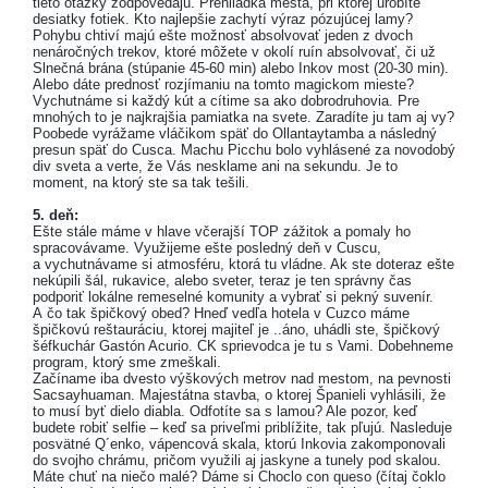
tieto otázky zodpovedajú. Prehliadka mesta, pri ktorej urobíte
desiatky fotiek. Kto najlepšie zachytí výraz pózujúcej lamy?
Pohybu chtiví majú ešte možnosť absolvovať jeden z dvoch
nenáročných trekov, ktoré môžete v okolí ruín absolvovať, či už
Slnečná brána (stúpanie 45-60 min) alebo Inkov most (20-30 min).
Alebo dáte prednosť rozjímaniu na tomto magickom mieste?
Vychutnáme si každý kút a cítime sa ako dobrodruhovia. Pre
mnohých to je najkrajšia pamiatka na svete. Zaradíte ju tam aj vy?
Poobede vyrážame vláčikom späť do Ollantaytamba a následný
presun späť do Cusca. Machu Picchu bolo vyhlásené za novodobý
div sveta a verte, že Vás nesklame ani na sekundu. Je to
moment, na ktorý ste sa tak tešili.
5. deň:
Ešte stále máme v hlave včerajší TOP zážitok a pomaly ho
spracovávame. Využijeme ešte posledný deň v Cuscu,
a vychutnávame si atmosféru, ktorá tu vládne. Ak ste doteraz ešte
nekúpili šál, rukavice, alebo sveter, teraz je ten správny čas
podporiť lokálne remeselné komunity a vybrať si pekný suvenír.
A čo tak špičkový obed? Hneď vedľa hotela v Cuzco máme
špičkovú reštauráciu, ktorej majiteľ je ..áno, uhádli ste, špičkový
šéfkuchár Gastón Acurio. CK sprievodca je tu s Vami. Dobehneme
program, ktorý sme zmeškali.
Začíname iba dvesto výškových metrov nad mestom, na pevnosti
Sacsayhuaman. Majestátna stavba, o ktorej Španieli vyhlásili, že
to musí byť dielo diabla. Odfotíte sa s lamou? Ale pozor, keď
budete robiť selfie – keď sa priveľmi priblížite, tak pľujú. Nasleduje
posvätné Q´enko, vápencová skala, ktorú Inkovia zakomponovali
do svojho chrámu, pričom využili aj jaskyne a tunely pod skalou.
Máte chuť na niečo malé? Dáme si Choclo con queso (čítaj čoklo