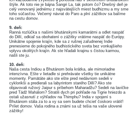
štýle. Ak toto nie je bájna Šangri La, tak potom čo? Dnešný deň je
celý venovaný jednému z najsvätejších miest budhizmu a my sme
toho súčasťou. Večerný návrat do Paro a plní zážitkov sa balíme
na cestu domov.
9. deň:
Ranná rozlúčka s našimi bhutánskymi kamarátmi a odlet naspäť
do Dillí, odkiaľ sa obohatení o zážitky vrátime naspäť do Európy.
Unikátne spojenie krajín, kde sa z rušnej zaľudnenej Indie
prenesieme do pokojného budhistického sveta bez vonkajšieho
vplyvu okolitých krajín. Ak ste hľadali krajinu s čistou karmou,
našli ste ju.
10. deň:
Naša cesta Indiou a Bhutánom bola krátka, ale mimoriadne
intenzívna. Ešte v lietadle si prehrávate všetky tie unikátne
momenty. Pamätáte ako ste ešte pred nedávnom sedeli v
cyklorikši a predierali sa labyrintom starého Dillí? Ako ste
objavovali ružový Jaipur s príbehom Maharadžu? Sedeli na lavičke
pred Tádž Mahálom? Stratili dych pri pohľade na Tigrie hniezdo a
ostali užasnutí z výhľadov na Thimphu? India v spojení s
Bhutánom stála za to a vy sa sem budete chcieť čoskoro vrátiť!
Prílet domov. Vaša rodina a známi sa už tešia na vaše ulovené
zážitky!