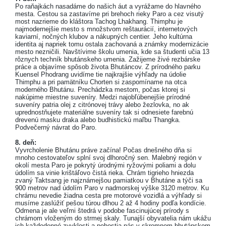
Po raňajkách nasadáme do našich áut a vyrážame do hlavného
mesta. Cestou sa zastavíme pri brehoch rieky Paro a cez visutý
most nazrieme do kláštora Tachog Lhakhang. Thimphu je
najmodernejšie mesto s množstvom reštaurácií, internetových
kaviarní, nočných klubov a nákupných centier. Jeho kultúrna
identita aj napriek tomu ostala zachovaná a známky modernizácie
mesto nezničili. Navštívime školu umenia, kde sa študenti učia 13
rôznych techník bhutánskeho umenia. Zažijeme živé rezbárske
práce a objavíme spôsob života Bhutáncov. Z prírodného parku
Kuensel Phodrang uvidíme tie najkrajšie výhľady na údolie
Thimphu a pri pamätníku Chorten si zaspomíname na otca
moderného Bhutánu. Prechádzka mestom, počas ktorej si
nakúpime miestne suveníry. Medzi najobľúbenejšie prírodné
suveníry patria olej z citrónovej trávy alebo žezlovka, no ak
uprednostňujete materiálne suveníry tak si odnesiete farebnú
drevenú masku draka alebo budhistickú maľbu Thangka.
Podvečerný návrat do Paro.
8. deň:
Vyvrcholenie Bhutánu práve začína! Počas dnešného dňa si
mnoho cestovateľov splní svoj dlhoročný sen. Malebný región v
okolí mesta Paro je pokrytý úrodnými ryžovými poliami a dolu
údolím sa vinie krištáľovo čistá rieka. Chrám tigrieho hniezda
zvaný Taktsang je najznámejšou pamiatkou v Bhutáne a týči sa
900 metrov nad údolím Paro v nadmorskej výške 3120 metrov. Ku
chrámu nevedie žiadna cesta pre motorové vozidlá a výhľady si
musíme zaslúžiť pešou túrou dlhou 2 až 4 hodiny podľa kondície.
Odmena je ale veľmi štedrá v podobe fascinujúcej prírody s
chrámom vloženým do strmej skaly. Tunajší obyvatelia nám ukážu
ich každodenné zvyklosti a pohostia nás v skromnom bhutánskom