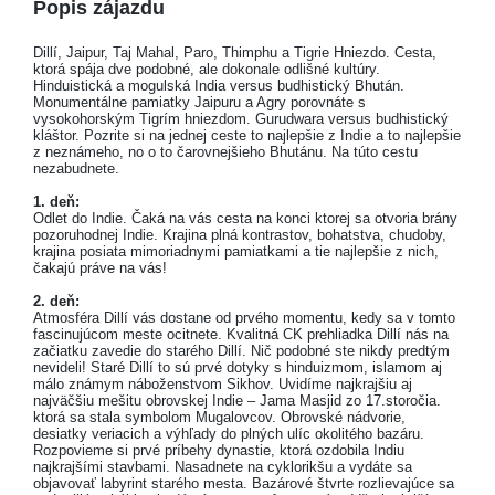
Popis zájazdu
Dillí, Jaipur, Taj Mahal, Paro, Thimphu a Tigrie Hniezdo. Cesta,
ktorá spája dve podobné, ale dokonale odlišné kultúry.
Hinduistická a mogulská India versus budhistický Bhután.
Monumentálne pamiatky Jaipuru a Agry porovnáte s
vysokohorským Tigrím hniezdom. Gurudwara versus budhistický
kláštor. Pozrite si na jednej ceste to najlepšie z Indie a to najlepšie
z neznámeho, no o to čarovnejšieho Bhutánu. Na túto cestu
nezabudnete.
1. deň:
Odlet do Indie. Čaká na vás cesta na konci ktorej sa otvoria brány
pozoruhodnej Indie. Krajina plná kontrastov, bohatstva, chudoby,
krajina posiata mimoriadnymi pamiatkami a tie najlepšie z nich,
čakajú práve na vás!
2. deň:
Atmosféra Dillí vás dostane od prvého momentu, kedy sa v tomto
fascinujúcom meste ocitnete. Kvalitná CK prehliadka Dillí nás na
začiatku zavedie do starého Dillí. Nič podobné ste nikdy predtým
nevideli! Staré Dillí to sú prvé dotyky s hinduizmom, islamom aj
málo známym náboženstvom Sikhov. Uvidíme najkrajšiu aj
najväčšiu mešitu obrovskej Indie – Jama Masjid zo 17.storočia.
ktorá sa stala symbolom Mugalovcov. Obrovské nádvorie,
desiatky veriacich a výhľady do plných ulíc okolitého bazáru.
Rozpovieme si prvé príbehy dynastie, ktorá ozdobila Indiu
najkrajšími stavbami. Nasadnete na cyklorikšu a vydáte sa
objavovať labyrint starého mesta. Bazárové štvrte rozlievajúce sa