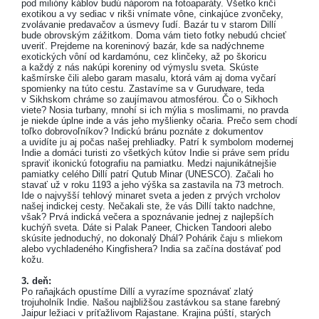
pod milióny káblov budú náporom na fotoaparáty. Všetko kričí
exotikou a vy sediac v rikši vnímate vône, cinkajúce zvončeky,
zvolávanie predavačov a úsmevy ľudí. Bazár tu v starom Dillí
bude obrovským zážitkom. Doma vám tieto fotky nebudú chcieť
uveriť. Prejdeme na koreninový bazár, kde sa nadýchneme
exotických vôní od kardamónu, cez klinčeky, až po škoricu
a každý z nás nakúpi koreniny od výmyslu sveta. Skúste
kašmírske čili alebo garam masalu, ktorá vám aj doma vyčarí
spomienky na túto cestu. Zastavíme sa v Gurudware, teda
v Sikhskom chráme so zaujímavou atmosférou. Čo o Sikhoch
viete? Nosia turbany, mnohí si ich mýlia s moslimami, no pravda
je niekde úplne inde a vás jeho myšlienky očaria. Prečo sem chodí
toľko dobrovoľníkov? Indickú bránu poznáte z dokumentov
a uvidíte ju aj počas našej prehliadky. Patrí k symbolom modernej
Indie a domáci turisti zo všetkých kútov Indie si práve sem prídu
spraviť ikonickú fotografiu na pamiatku. Medzi najunikátnejšie
pamiatky celého Dillí patrí Qutub Minar (UNESCO). Začali ho
stavať už v roku 1193 a jeho výška sa zastavila na 73 metroch.
Ide o najvyšší tehlový minaret sveta a jeden z prvých vrcholov
našej indickej cesty. Nečakali ste, že vás Dillí takto nadchne,
však? Prvá indická večera a spoznávanie jednej z najlepších
kuchýň sveta. Dáte si Palak Paneer, Chicken Tandoori alebo
skúsite jednoduchý, no dokonalý Dhál? Pohárik čaju s mliekom
alebo vychladeného Kingfishera? India sa začína dostávať pod
kožu.
3. deň:
Po raňajkách opustíme Dillí a vyrazíme spoznávať zlatý
trojuholník Indie. Našou najbližšou zastávkou sa stane farebný
Jaipur ležiaci v príťažlivom Rajastane. Krajina púští, starých