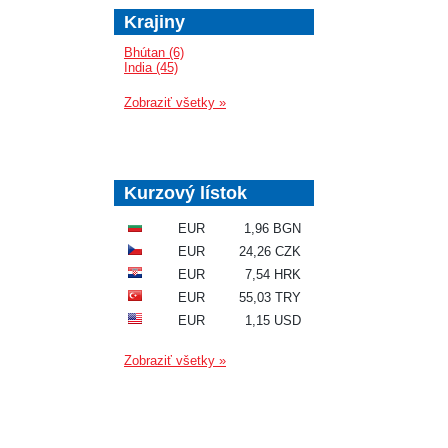
Krajiny
Bhútan (6)
India (45)
Zobraziť všetky »
Kurzový lístok
EUR
1,96 BGN
EUR
24,26 CZK
EUR
7,54 HRK
EUR
55,03 TRY
EUR
1,15 USD
Zobraziť všetky »