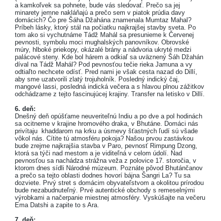
a kamkoľvek sa pohnete, bude vás sledovať. Prečo sa jej
minarety jemne nakláňajú a prečo sem v piatok prúdia davy
domácich? Čo pre Šáha Džahána znamenala Mumtaz Mahal?
Príbeh lásky, ktorý stál na počiatku najkrajšej stavby sveta. Po
tom ako si vychutnáme Tádž Mahál sa presunieme k Červenej
pevnosti, symbolu moci mughalských panovníkov. Obrovské
múry, hlboké priekopy, okázalé brány a nádvoria ukryté medzi
palácové steny. Kde bol hárem a odkiaľ sa uväznený Šáh Džahán
díval na Tádž Mahál? Pod pevnosťou tečie rieka Jamuna a vy
odtiaľto nechcete odísť. Pred nami je však cesta nazad do Dillí,
aby sme uzatvorili zlatý trojuholník. Posledný indický čaj,
mangové lassi, posledná indická večera a s hlavou plnou zážitkov
odchádzame z tejto fascinujúcej krajiny. Transfer na letisko v Dillí.
6. deň:
Dnešný deň opúšťame neuveriteľnú Indiu a po dve a pol hodinách
sa ocitneme v krajine hromového draka, v Bhutáne. Domáci nás
privítaju khaddarom na krku a úsmevy šťastných ľudí sú všade
vôkol nás. Cítite tú atmosféru pokoja? Našou prvou zastávkou
bude zrejme najkrajšia stavba v Paro, pevnosť Rimpung Dzong,
ktorá sa týči nad mestom a je viditeľná v celom údolí. Nad
pevnosťou sa nachádza strážna veža z polovice 17. storočia, v
ktorom dnes sídli Národné múzeum. Poznáte pôvod Bhutánčanov
a prečo sa tejto oblasti dodnes hovorí bájna Šangri La? Tu sa
dozviete. Prvý stret s domácim obyvateľstvom a okolitou prírodou
bude nezabudnuteľný. Prvé autentické obchody s remeselnými
výrobkami a načerpanie miestnej atmosféry. Vyskúšajte na večeru
Ema Datshi a zapite to s Ara.
7. deň: