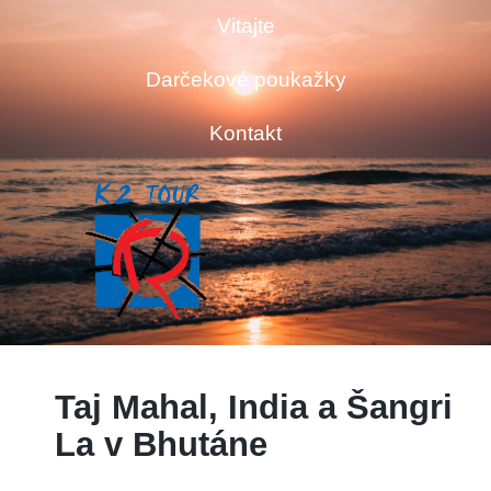
Vitajte
Darčekové poukažky
Kontakt
Taj Mahal, India a Šangri
La v Bhutáne