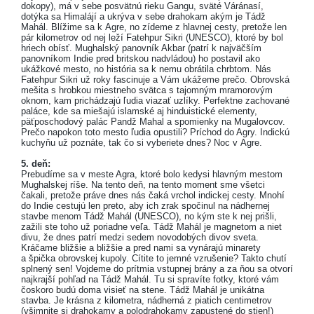
dokopy), má v sebe posvätnú rieku Gangu, sväté Váránasí,
dotýka sa Himalájí a ukrýva v sebe drahokam akým je Tádž
Mahál. Blížime sa k Agre, no zídeme z hlavnej cesty, pretože len
pár kilometrov od nej leží Fatehpur Sikri (UNESCO), ktoré by bol
hriech obísť. Mughalský panovník Akbar (patrí k najväčším
panovníkom Indie pred britskou nadvládou) ho postavil ako
ukážkové mesto, no história sa k nemu obrátila chrbtom. Nás
Fatehpur Sikri už roky fascinuje a Vám ukážeme prečo. Obrovská
mešita s hrobkou miestneho svätca s tajomným mramorovým
oknom, kam prichádzajú ľudia viazať uzlíky. Perfektne zachované
paláce, kde sa miešajú islamské aj hinduistické elementy,
päťposchodový palác Pandž Mahal a spomienky na Mugalovcov.
Prečo napokon toto mesto ľudia opustili? Príchod do Agry. Indickú
kuchyňu už poznáte, tak čo si vyberiete dnes? Noc v Agre.
5. deň:
Prebudíme sa v meste Agra, ktoré bolo kedysi hlavným mestom
Mughalskej ríše. Na tento deň, na tento moment sme všetci
čakali, pretože práve dnes nás čaká vrchol indickej cesty. Mnohí
do Indie cestujú len preto, aby ich zrak spočinul na nádhernej
stavbe menom Tádž Mahál (UNESCO), no kým ste k nej prišli,
zažili ste toho už poriadne veľa. Tádž Mahál je magnetom a niet
divu, že dnes patrí medzi sedem novodobých divov sveta.
Kráčame bližšie a bližšie a pred nami sa vynárajú minarety
a špička obrovskej kupoly. Cítite to jemné vzrušenie? Takto chutí
splnený sen! Vojdeme do prítmia vstupnej brány a za ňou sa otvorí
najkrajší pohľad na Tádž Mahál. Tu si spravíte fotky, ktoré vám
čoskoro budú doma visieť na stene. Tádž Mahál je unikátna
stavba. Je krásna z kilometra, nádherná z piatich centimetrov
(všimnite si drahokamy a polodrahokamy zapustené do stien!)