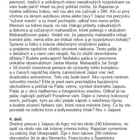
pevností, tradícií a unikátnych miest nasiaknutých rozprávkami sa
vám bude páčiť! Hneď na prvý pohľad zistíte, že Rajastan je
totálne odlišnou Indiou, než tou akú ste zažívali v Dillí. Kto si prvý
všimne za oknom autobusu slona alebo ťavy? Jaipur má prezývku
"ružové mesto" a vy hneď pochopíte, odkiaľ toto meno prišlo.
Mestom sa tiahne bazár, no nás zlákajú príbehy zabudnutých
a dokonca aj súčasných maharadžov, ktoré poletujú v okázalom
Maharadžovom paláci. Vedeli ste, že jaipurský maharadža miluje
konské pólo, nemá ešte ani tridsať rokov a je rozprávkovo bohatý?
Spravte si fotku s krásne oblečenými strážnikmi paláca
a prejdeme spoločne všetky otvorené nádvoria. Tento palác je
o detailoch a s nami vám neujdú. Na čo slúžili obrovitánske
džbány? Budete prekvapení! Neďaleko paláca si prezrieme
unikátne observatórium Jantar Mantar. Maharadža Jai Singh
v 18.storočí investoval peniaze do výstavby tohto komplexu
a v časoch najväčšej slávny zamestnával Jaipur viac než
dvadsiatku astronómov. Toto vás bude baviť. Ako vyzerá centrum
ružového mesta? Ešte je pred nami prechádzka bazárovými
obchodíkmi a pohľad na Palác vetrov, symbol dnešného Jaipuru.
Palác je z ulice nádhernou a fotogenickou stavbou. Odkiaľ je na
palác najkrajší pohľad? Poradíme vám. Dajte si čerstvý kokosový
orech, počkajte, kým po ulici prejde záprah s naloženou ťavou
a budete očarení farbami sárí, ktoré nosia miestne ženy. Čo by ste
povedali na indické kino a bollywoodský trhák? Noc v Jaipure.
4. deň:
Dnešný presun z Jaipuru do Agry má len okolo 240 kilometrov, no
opäť sa okolo nás tak krásne zmenia kulisy. Rajastan vymeníme
za indický štát Uttarpradéš. Žije v ňom takmer 200 miliónov
obyvateľov (to je ako Nemecko, Francúzsko a Španielsko