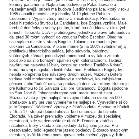
komory parlamentu. Najkrajšou budovou je Palác Liévano a
najzaujímavejší príbeh má budova Justičného paláca, ktorý v roku
1985 napadli marxistické jednotky M-19 platené Pablom
Escobarom. Vypálili vtedy archív a zničili dôkazy. Prechádzame
pešo historickou štvrťou La Candelaria, kde Bogota vznikla. Malé
farebné domčeky a sochy postáv, ktoré na nás hladia z okolitých
striech. Tu sídlila DEA – protidrogová jednotka a práve túto budovu
dal pred 30 rokmi vyhodiť do vzduchu Pablo Escobar. Obed na
najkrajšom mieste v starej Bogote. Túlanie sa romantickými
uličkami La Candelaria. V pláne máme (a na 100% zvládneme) aj
prehliadku historického paláca, jeho nádvoria, balkónov,
vnútorných záhrad, jednotlivých miestností a vy takto získate
pocit ako sa žilo bohatým španielskym kolonizátorom. Taktiež
navštívime najsvätejší biely kostol so sochou “Padlého Krista”,
ktorá má vraj magickú a liečiteľskú moc. Prehliadka Bogoty by
nebola kompletná bez návštevy dvoch múzeí. Múzeum Botero
vzdáva hold modernému maliarovi a sochárovi, kolumbijskému
géniovi. Jeho “tučné” diela sa predávajú dnes za milióny. Botero je
pre Kolumbiu to čo Salvator Dali pre Kataláncov. Bogota spoločne
so San José či Johannesburgom patrí medzi mestá zlata.
Múzeum Zlata je tým najlepším svojho druhu na svete. 55 000
artefaktov a my pre vás vyberieme tie najlepšie. Vysvetlíme si čo
je to “poporo”. Nádherné výrobky z čistého zlata. A práve to hľadali
v 16. a 17. storočí dobrodruhovia, keď smerovali do bájneho
Eldoráda. Na záver prehliadky vojdeme v múzeu do špeciálnej
miestnosti, kde sa demonštruje rituál El Dorada = zlatého
náčelníka, ktorý vkladá zlaté poklady do bájneho jazera. Pre
cestovateľov bolo legendárne jazero pokladov Eldorado magickým
miestom, kvôli ktorému podstupovali nebezpečné výpravy. Kde