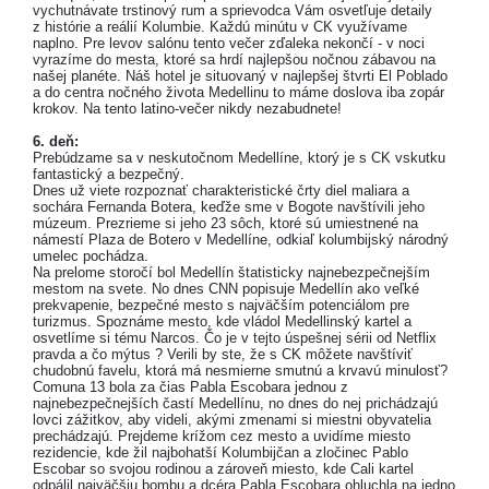
vychutnávate trstinový rum a sprievodca Vám osvetľuje detaily
z histórie a reálií Kolumbie. Každú minútu v CK využívame
naplno. Pre levov salónu tento večer zďaleka nekončí - v noci
vyrazíme do mesta, ktoré sa hrdí najlepšou nočnou zábavou na
našej planéte. Náš hotel je situovaný v najlepšej štvrti El Poblado
a do centra nočného života Medellinu to máme doslova iba zopár
krokov. Na tento latino-večer nikdy nezabudnete!
6. deň:
Prebúdzame sa v neskutočnom Medellíne, ktorý je s CK vskutku
fantastický a bezpečný.
Dnes už viete rozpoznať charakteristické črty diel maliara a
sochára Fernanda Botera, keďže sme v Bogote navštívili jeho
múzeum. Prezrieme si jeho 23 sôch, ktoré sú umiestnené na
námestí Plaza de Botero v Medellíne, odkiaľ kolumbijský národný
umelec pochádza.
Na prelome storočí bol Medellín štatisticky najnebezpečnejším
mestom na svete. No dnes CNN popisuje Medellín ako veľké
prekvapenie, bezpečné mesto s najväčším potenciálom pre
turizmus. Spoznáme mesto, kde vládol Medellinský kartel a
osvetlíme si tému Narcos. Čo je v tejto úspešnej sérii od Netflix
pravda a čo mýtus ? Verili by ste, že s CK môžete navštíviť
chudobnú favelu, ktorá má nesmierne smutnú a krvavú minulosť?
Comuna 13 bola za čias Pabla Escobara jednou z
najnebezpečnejších častí Medellínu, no dnes do nej prichádzajú
lovci zážitkov, aby videli, akými zmenami si miestni obyvatelia
prechádzajú. Prejdeme krížom cez mesto a uvidíme miesto
rezidencie, kde žil najbohatší Kolumbijčan a zločinec Pablo
Escobar so svojou rodinou a zároveň miesto, kde Cali kartel
odpálil najväčšiu bombu a dcéra Pabla Escobara ohluchla na jedno