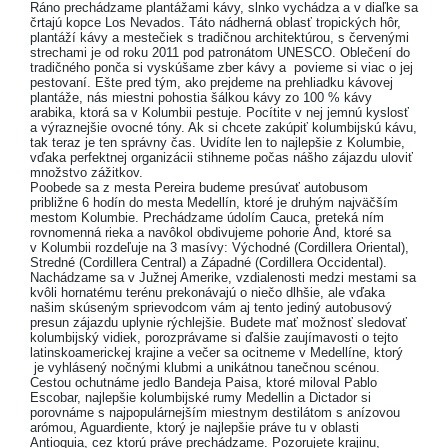
Ráno prechádzame plantážami kávy, slnko vychádza a v diaľke sa
črtajú kopce Los Nevados. Táto nádherná oblasť tropických hôr,
plantáží kávy a mestečiek s tradičnou architektúrou, s červenými
strechami je od roku 2011 pod patronátom UNESCO. Oblečení do
tradičného ponča si vyskúšame zber kávy a povieme si viac o jej
pestovaní. Ešte pred tým, ako prejdeme na prehliadku kávovej
plantáže, nás miestni pohostia šálkou kávy zo 100 % kávy
arabika, ktorá sa v Kolumbii pestuje. Pocítite v nej jemnú kyslosť
a výraznejšie ovocné tóny. Ak si chcete zakúpiť kolumbijskú kávu,
tak teraz je ten správny čas. Uvidíte len to najlepšie z Kolumbie,
vďaka perfektnej organizácii stihneme počas nášho zájazdu uloviť
množstvo zážitkov.
Poobede sa z mesta Pereira budeme presúvať autobusom
približne 6 hodín do mesta Medellín, ktoré je druhým najväčším
mestom Kolumbie. Prechádzame údolím Cauca, preteká ním
rovnomenná rieka a navôkol obdivujeme pohorie Ánd, ktoré sa
v Kolumbii rozdeľuje na 3 masívy: Východné (Cordillera Oriental),
Stredné (Cordillera Central) a Západné (Cordillera Occidental).
Nachádzame sa v Južnej Amerike, vzdialenosti medzi mestami sa
kvôli hornatému terénu prekonávajú o niečo dlhšie, ale vďaka
našim skúseným sprievodcom vám aj tento jediný autobusový
presun zájazdu uplynie rýchlejšie. Budete mať možnosť sledovať
kolumbijský vidiek, porozprávame si ďalšie zaujímavosti o tejto
latinskoamerickej krajine a večer sa ocitneme v Medellíne, ktorý
je vyhlásený nočnými klubmi a unikátnou tanečnou scénou.
Cestou ochutnáme jedlo Bandeja Paisa, ktoré miloval Pablo
Escobar, najlepšie kolumbijské rumy Medellin a Dictador si
porovnáme s najpopulárnejším miestnym destilátom s anízovou
arómou, Aguardiente, ktorý je najlepšie práve tu v oblasti
Antioquia, cez ktorú práve prechádzame. Pozorujete krajinu,