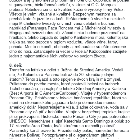
butikov a aj týmto mesto pripomína Florenciu. Odporúčame pozrieť
si guayaberu, bielu ľanovú košeľu, v ktorej si G.G. Marquez
preberal Nobelovu cenu, či kvalitné kožené výrobky firmy Velez.
Všetko je veľmi vkusné a kvalitné. Bezpečným mestom sa
prechádzate či jazdíte na koči. Reštaurácie sú skvelé a niektoré
majú Michelinské hviezdy či v nich varia celebritní kuchári:
napríklad (Patanegra Paca Roncera má 2 Michelinské hviezdy a
Magoga má hviezdu dostať). Západ slnka budeme pozorovať na
hradbách. Slnko zapadá do teplého Karibského mora, kolumbijská
vlajka sa hrdo trepoce v teplom vzduchu, všade vône, farby,
pohoda. Mesto nekončí, obchody aj reštaurácie sú ešte otvorené
dlho do noci. Zatancujete si večer u Fidela? Každopádne zažijete
jeden z najromantickejších večerov vo svojom živote.
8. deň:
Transfer na letisko a odlet z Južnej do Strednej Ameriky. Vedeli
ste, že Kolumbia a Panama boli až do 20. storočia jedným
štátom? Tento zájazd a toto spojenie dvoch krajín má zmysel.
Prilietame do prvého mesta, ktoré postavili belosi na brehoch
Tichého oceánu, na najlepšie letisko Strednej Ameriky a Karibiku
(Best Airports in C America/Caribbean). Vitajte v hypermodernom
Panama City. Pristávame v bývalej banánovej republike, ktorá sa
mení na ekonomického jaguára a kde je domorodou menou
americký dolár. Nepotrebujeme víza, žiadne očkovanie, voda sa v
Panama city dá piť z kohútika. Vitajte v bezpečnej tropickej krajine
plnej prekvapení. Historické mesto Panama City je pod patronátom
UNESCO. Nenecháme si ujsť Katedrálu Santo Domingo a oblúk zo
17. storočia Arco Chato, kvôli ktorému sa rozhodli postaviť
Panamský kanál práve tu. Prezidentský palác, námestie Herrera a
námestie Bolivar. Porozprávame si o legendárnom pirátovi