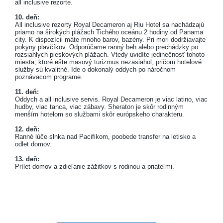
all inclusive rezorte.
10. deň:
All inclusive rezorty Royal Decameron aj Riu Hotel sa nachádzajú
priamo na širokých plážach Tichého oceánu 2 hodiny od Panama
city. K dispozícii máte mnoho barov, bazény. Pri mori dodržiavajte
pokyny plavčíkov. Odporúčame ranný beh alebo prechádzky po
rozsiahlych pieskových plážach. Vtedy uvidíte jedinečnosť tohoto
miesta, ktoré ešte masový turizmus nezasiahol, pričom hotelové
služby sú kvalitné. Ide o dokonalý oddych po náročnom
poznávacom programe.
11. deň:
Oddych a all inclusive servis. Royal Decameron je viac latino, viac
hudby, viac tanca, viac zábavy. Sheraton je skôr rodinným
menším hotelom so službami skôr európskeho charakteru.
12. deň:
Ranné lúče slnka nad Pacifikom, poobede transfer na letisko a
odlet domov.
13. deň:
Prílet domov a zdieľanie zážitkov s rodinou a priateľmi.