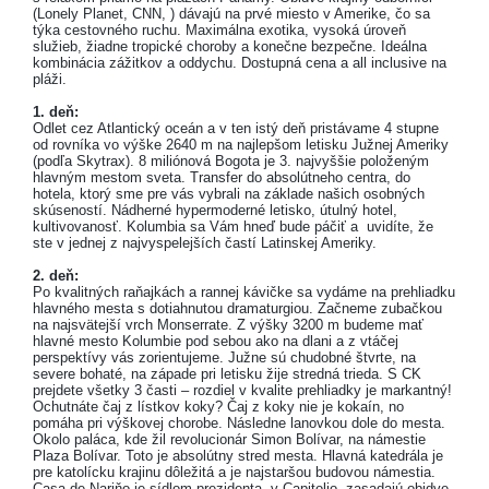
(Lonely Planet, CNN, ) dávajú na prvé miesto v Amerike, čo sa
týka cestovného ruchu. Maximálna exotika, vysoká úroveň
služieb, žiadne tropické choroby a konečne bezpečne. Ideálna
kombinácia zážitkov a oddychu. Dostupná cena a all inclusive na
pláži.
1. deň:
Odlet cez Atlantický oceán a v ten istý deň pristávame 4 stupne
od rovníka vo výške 2640 m na najlepšom letisku Južnej Ameriky
(podľa Skytrax). 8 miliónová Bogota je 3. najvyššie položeným
hlavným mestom sveta. Transfer do absolútneho centra, do
hotela, ktorý sme pre vás vybrali na základe našich osobných
skúseností. Nádherné hypermoderné letisko, útulný hotel,
kultivovanosť. Kolumbia sa Vám hneď bude páčiť a uvidíte, že
ste v jednej z najvyspelejších častí Latinskej Ameriky.
2. deň:
Po kvalitných raňajkách a rannej kávičke sa vydáme na prehliadku
hlavného mesta s dotiahnutou dramaturgiou. Začneme zubačkou
na najsvätejší vrch Monserrate. Z výšky 3200 m budeme mať
hlavné mesto Kolumbie pod sebou ako na dlani a z vtáčej
perspektívy vás zorientujeme. Južne sú chudobné štvrte, na
severe bohaté, na západe pri letisku žije stredná trieda. S CK
prejdete všetky 3 časti – rozdiel v kvalite prehliadky je markantný!
Ochutnáte čaj z lístkov koky? Čaj z koky nie je kokaín, no
pomáha pri výškovej chorobe. Následne lanovkou dole do mesta.
Okolo paláca, kde žil revolucionár Simon Bolívar, na námestie
Plaza Bolívar. Toto je absolútny stred mesta. Hlavná katedrála je
pre katolícku krajinu dôležitá a je najstaršou budovou námestia.
Casa de Nariňo je sídlom prezidenta, v Capitolio, zasadajú obidve