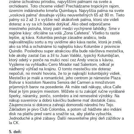
známe úchvatnou prírodou, najvyššími palmami na svete a
orchideami. Toto chceme vidieť! Prechádzame tropickým rajom,
územím indiánskeho kmeňa Quimbaya. Najvyššia palma na svete
„vosková palma“ dosahuje výšku neuveriteľných 65 až 80 m. Tieto
palmy sú 2 až 3 x vyššie než akákoľvek palma, ktorú ste videli
doteraz a vy sa ich budete dotýkať. Ako obed odporúčame
miestneho pstruha, ktorý patrí medzi vychýrené lahôdky. Sme v
regióne kávy: oficiálne sa volá „Zona Cafetera“. Všetko tu rastie
lepšie, aj káva. Kolumbia pestuje zásadne arabicu, teda
najkvalitnejšiu sortu a my uvidíme ako káva rastie, ktorá je zrelá,
ako sa trhá a ochutnáme tú najlepšiu kávu Kolumbie z provincie
Quindio. Poslednou super atrakciou dňa bude návšteva mestečka,
kde akoby zastal čas a žil tu Juan Valdéz, typický Kolumbijčan,
ktorý odetý v ponče na mulici nosí cez Andy vrecia s kávou.
Vyjdeme na vyhliadku Cerro Mirador nad Salentom, odkiaľ je
nádherný výhľad na krajinu. O tomto mestečku ste doteraz
nepočuli, no mnohí hovoria, že to je najkrajší kolumbijský vidiek.
Mestečko je malé a romantické, jeho centrom je námestie Plaza
Bolivar s kostolom Nuestra Senora del Carmen a množstvom
príjemných barov na posedenie. Ak máte radi nákupy, ulica Calle
Real je tým pravým miestom. Môžete si tu zakúpiť ručne vyrábané
šperky, náramky, pončo, sombréro a iné remeselné výrobky. Na
nákup suvenírov a dobrú kávičku budeme mať dostatok času.
Záujemcovia si dokonca zahrajú domorodú národnú hru Tejo.
Základom je pivo Club Colombia, a potom už hádžete ako indiáni
disk na platňu pred vami a snažíte sa, aby platňa vybuchla.
Jednoduché a plné zábavy. Ďalší neuveriteľne plný deň zážitkov a
la CK.
5. deň: