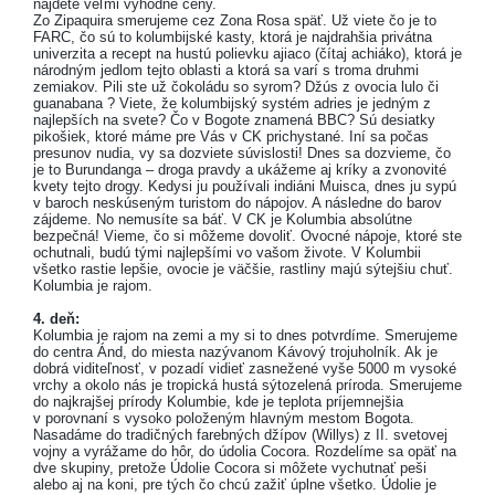
nájdete veľmi výhodné ceny.
Zo Zipaquira smerujeme cez Zona Rosa späť. Už viete čo je to
FARC, čo sú to kolumbijské kasty, ktorá je najdrahšia privátna
univerzita a recept na hustú polievku ajiaco (čítaj achiáko), ktorá je
národným jedlom tejto oblasti a ktorá sa varí s troma druhmi
zemiakov. Pili ste už čokoládu so syrom? Džús z ovocia lulo či
guanabana ? Viete, že kolumbijský systém adries je jedným z
najlepších na svete? Čo v Bogote znamená BBC? Sú desiatky
pikošiek, ktoré máme pre Vás v CK prichystané. Iní sa počas
presunov nudia, vy sa dozviete súvislosti! Dnes sa dozvieme, čo
je to Burundanga – droga pravdy a ukážeme aj kríky a zvonovité
kvety tejto drogy. Kedysi ju používali indiáni Muisca, dnes ju sypú
v baroch neskúseným turistom do nápojov. A následne do barov
zájdeme. No nemusíte sa báť. V CK je Kolumbia absolútne
bezpečná! Vieme, čo si môžeme dovoliť. Ovocné nápoje, ktoré ste
ochutnali, budú tými najlepšími vo vašom živote. V Kolumbii
všetko rastie lepšie, ovocie je väčšie, rastliny majú sýtejšiu chuť.
Kolumbia je rajom.
4. deň:
Kolumbia je rajom na zemi a my si to dnes potvrdíme. Smerujeme
do centra Ánd, do miesta nazývanom Kávový trojuholník. Ak je
dobrá viditeľnosť, v pozadí vidieť zasnežené vyše 5000 m vysoké
vrchy a okolo nás je tropická hustá sýtozelená príroda. Smerujeme
do najkrajšej prírody Kolumbie, kde je teplota príjemnejšia
v porovnaní s vysoko položeným hlavným mestom Bogota.
Nasadáme do tradičných farebných džípov (Willys) z II. svetovej
vojny a vyrážame do hôr, do údolia Cocora. Rozdelíme sa opäť na
dve skupiny, pretože Údolie Cocora si môžete vychutnať peši
alebo aj na koni, pre tých čo chcú zažiť úplne všetko. Údolie je