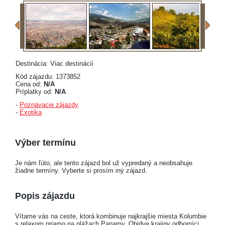
Destinácia: Viac destinácií
Kód zájazdu: 1373852
Cena od:
N/A
Príplatky od:
N/A
-
Poznávacie zájazdy
-
Exotika
Výber termínu
Je nám ľúto, ale tento zájazd bol už vypredaný a neobsahuje
žiadne termíny. Vyberte si prosím iný zájazd.
Popis zájazdu
Vítame vás na ceste, ktorá kombinuje najkrajšie miesta Kolumbie
s relaxom priamo na plážach Panamy. Obidve krajiny odborníci