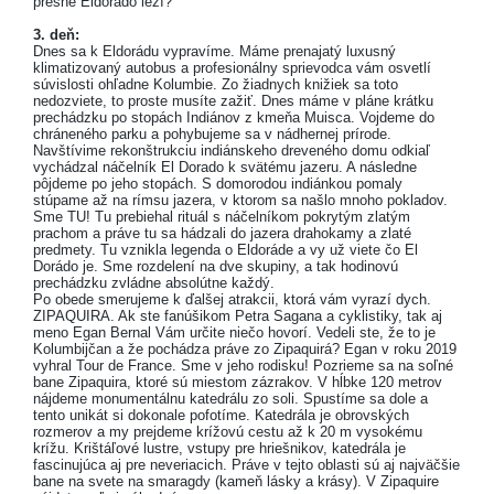
presne Eldorádo leží?
3. deň:
Dnes sa k Eldorádu vypravíme. Máme prenajatý luxusný
klimatizovaný autobus a profesionálny sprievodca vám osvetlí
súvislosti ohľadne Kolumbie. Zo žiadnych knižiek sa toto
nedozviete, to proste musíte zažiť. Dnes máme v pláne krátku
prechádzku po stopách Indiánov z kmeňa Muisca. Vojdeme do
chráneného parku a pohybujeme sa v nádhernej prírode.
Navštívime rekonštrukciu indiánskeho dreveného domu odkiaľ
vychádzal náčelník El Dorado k svätému jazeru. A následne
pôjdeme po jeho stopách. S domorodou indiánkou pomaly
stúpame až na rímsu jazera, v ktorom sa našlo mnoho pokladov.
Sme TU! Tu prebiehal rituál s náčelníkom pokrytým zlatým
prachom a práve tu sa hádzali do jazera drahokamy a zlaté
predmety. Tu vznikla legenda o Eldoráde a vy už viete čo El
Dorádo je. Sme rozdelení na dve skupiny, a tak hodinovú
prechádzku zvládne absolútne každý.
Po obede smerujeme k ďalšej atrakcii, ktorá vám vyrazí dych.
ZIPAQUIRA. Ak ste fanúšikom Petra Sagana a cyklistiky, tak aj
meno Egan Bernal Vám určite niečo hovorí. Vedeli ste, že to je
Kolumbijčan a že pochádza práve zo Zipaquirá? Egan v roku 2019
vyhral Tour de France. Sme v jeho rodisku! Pozrieme sa na soľné
bane Zipaquira, ktoré sú miestom zázrakov. V hĺbke 120 metrov
nájdeme monumentálnu katedrálu zo soli. Spustíme sa dole a
tento unikát si dokonale pofotíme. Katedrála je obrovských
rozmerov a my prejdeme krížovú cestu až k 20 m vysokému
krížu. Krištáľové lustre, vstupy pre hriešnikov, katedrála je
fascinujúca aj pre neveriacich. Práve v tejto oblasti sú aj najväčšie
bane na svete na smaragdy (kameň lásky a krásy). V Zipaquire