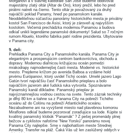
Morganovi a v slávnej katedrále San José budeme obdivovať
majestátny zlatý oltár (Altar de Oro), ktorý prežil, lebo ho pred
pirátmi natreli na čierno. Tento oltár je považovaný za druhý
najväčší poklad Panamy, hneď po panamskom kanále.
Neoddeliteľnou súčasťou panorámy historického mesta je privátny
kostol San Francisco de Asisi, ktorý je zároveň aj najvyšším
kostolom. Večerná prechádzka modernou Panamou a budova
odkiaľ unikli legendárne panamské dokumenty! Salud so 7 ročným
rumom Abuelo, ktorého fabrika patrí rodine prezidenta. Ubytovanie
v Panama city.
9. deň:
Prehliadka Panama City a Panamského kanála. Panama City je
elegantným a prosperujúcim centrom bankovníctva, obchodu a
dopravy. Modernou diaľnicou križujúcou oceán pomedzi
mrakodrapy najmodernejšej časti mesta. Moderné vs. historické
mesto. Prejdeme krížom po avenida Balboa a vzdáme hold
prvému Európanovi, ktorý uvidel Tichý oceán. Umelé jazero Lago
Gatún tvorí najväčšiu časť Panamského prieplavu a bolo
najväčším jazerom aké ľudská ruka vytvorila. Spoznávame
Panamský kanál dôkladne. Panamský prieplav je
najvýznamnejšou vodnou cestou na svete. Tento zázrak techniky
je dlhý 80 km a tiahne sa z Panama City na pobreží Tichého
oceánu až do Colónu na pobreží Atlantického oceánu.
Nezabudneme ani na vyvýšené miesto nad plavebnou komorou
Miraflores odkiaľ budeme pozorovať zoraďujúce sa lode. Kúpite si
kvalitný panamský klobúk “Panamák” ? Z pešej promenády plnej
bežcov a cyklistov nafotíme “New Yorskú” panorámu novej
Panama City najlepšie. Sme v najbohatšom meste Strednej
Ameriky. Transfer na pláž. Čaká Vás už len zaslúžený oddych v