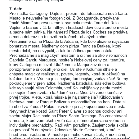
7. deň:
Prehliadka Cartageny. Dajte si, prosím, do fotoaparátu novú kartu.
Mesto je neuveriteľne fotogenické. Z Bocagrande, prezývané
“malé Miami” sa presunieme k symbolu mesta Torre del Reloj.
Vojdeme bránou v 11 km dlhých hradbách dovnútra starého mesta
a padne nám sánka. Na námestí Plaza de los Coches sa predávali
otroci a doteraz sa tu jazdí na kočoch ťahaných koňmi.
Presunieme sa na Plaza de la Aduana, kde bolo uložené najväčšie
bohatstvo mesta. Nádherný dom piráta Francisa Drakea, ktorý
mesto dobil, no nevypálil, a tak tá nádhera pre nás ostala.
Prechádzame sa magickým mestom a cítime sa ako v románoch
Gabriela Garciu Marqueza, nositeľa Nobelovej ceny za literatúru,
ktorý Cartagenu miloval. Ukážeme si Marquezov dom a
porozprávame si obsah jeho diel. Už ste v Kolumbii dlhšie a
chápete magický realizmus, povery, legendy, ktoré tu ožívajú na
každom kroku. Všetko je silnejšie, farebnejšie, voňavejšie! No my
pokračujeme v prehliadke. Nádherná katedrála, následne budova,
kde vyhlasujú Miss Colombia, veď Kolumbijčanky patria medzi
najkrajšie ženy sveta a každoročne na Miss Universe končia v
prvej trojke. Viete, ktorá misska je najznámejšia? Kibicovanie v
šachovej partii v Parque Bolivar s osloboditeľom na koni. Dáte si
tu obed za 2 eura? Palác inkvizície je najkrajšou budovou mesta.
Nevynecháme kostol Saint Peter Claver so sochou otrokov ani
sochu Mujer Reclinada na Plaza Santo Domingo. Po zorientovaní
v meste, ktoré vám ušetrí veľa času, máme plánované voľno na
individuálne prechádzky. Radi vám poradíme. Záujemcovia skočia
na pevnosť či do bývalej židovskej štvrte Getsemani, ktorá je
hneď pred hradbami. V meste je mnoho kaviarničiek, zmrzlinárni,