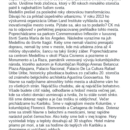
ucho. Uvidíme hrob zločinca, ktorý v 80 rokoch minulého storočia
patril k najbohatším ľuďom sveta.
Medellín prešiel za posledné roky obrovskou transformáciou.
Dávajú ho za príklad úspešného urbanizmu. V roku 2013 ho
výskumná organizácia Urban Land Institute vyhlásila za naj­
inovatívnejšie mesto sveta. Pýtate sa, ako sa to podarilo? CK má
na to odpoveď v perfektnej prepracovanej prehliadke tohto mesta.
Poprechádzame sa parkom Conmemorativo Inflexión v luxusnej
štvrti Santa María de los Ángeles. Následne vyrazíme na juh
Medellínu do štvrte Itagüí. Keby sme nemali vlastnú prenajatú
dopravu, nemali by sme v meste, kde má urbánna zóna až 4
milióny obyvateľov, šancu na taký široký záber. Poprechádzame
sa centrom Medellínu v okolí Plaza Cisneros a pozrieme si
Monumento a La Raza, pamätník venovaný vývoju kolumbijského
národa, ktorého autorom je Kolumbijčan Rodrigo Arenas Betancur.
Plaza Alpujarra, Palacio Nacional, Palacio De La Cultura Rafael
Uribe Uribe, historicky pôsobiaca budova zo začiatku 20. storočia
od známeho belgického architekta Agustína Goovaertsa. No
hlavne sa nadýchame atmosféry tohto mesta a ukážeme vám ho
zo všetkých strán. Najväčšiu chudobu, ale aj najväčšie bohatstvo.
Všade budete cítiť nádej, odhodlanie a hrdosť mesta večnej jari,
kde sa všetci domáci usmievajú a tvrdia, že tu stále svieti slnko.
Išli sme doteraz naplno a je čas trošku si oddýchnuť. Večer
prichádzame ku Karibiku. Sme v najkrajšom meste Kolumbie, v
kolumbijskej Florencii. Bienvenido a Cartagena de Indias. Doteraz
sme sa stretli hlavne s belochmi a mesticami, teraz rapídne
narástol počet černochov. Ako keby sme boli v inej krajine. Hory
vystriedali trópy a teploty dosahujú až 30 stupňov. Hotel máme
priamo pri mori, a tak sa hodíme do teplých vĺn Karibiku a
doprajeme si vytúžený oddych.