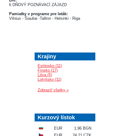
Dni:
6 DŇOVÝ POZNÁVACÍ ZÁJAZD
Pamiatky v programe pre leták:
Vilnius - Šiauliai -Tallinn - Helsinki - Riga
Krajiny
Estónsko (11)
Fínsko (17)
Litva (5)
Lotyšsko (11)
Zobraziť všetky »
Kurzový lístok
EUR
1,96 BGN
EUR
24,21 CZK