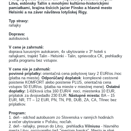
Litva, estónsky Tallin s mnohými kultúrno-historickými
pamiatkami, krajina tisícich jazier Fínsko a hlavné mesto
Helsinki a na záver návšteva lotyšskej Rigy.
Typ stravy:
raňajky
Doprava:
autobusová
V cene je zahrnuté:
doprava luxusným autokarom, 4x ubytovanie v 3* hoteli s
raňajkami, trajekt Talin - Helsinki - Talin, sprievodca CK, prehliadky
podľa programu bez vstupov.
V cene nie je zahrnuté:
povinné príplatky:
orientačná cena pobytovej taxy 2 EUR/os./noc
(platba na mieste).
Odporúčaný doplatok
: komplexné cestovné
poistenie KOMFORT alebo poistenie PLUS, orientačná cena
vstupov 50 EUR/os. (platba na mieste v miestnej mene).
Ostatné
doplatky:
1-lôžková izba 160 EUR/4 noci, miestenka 10 EUR,
príplatok za dvojsedadlo 230 EUR.
Nástupné miesta:
BA – 15
EUR, NR, TT – 12 EUR, PN, TN, PB, DUB, ZA, CA, Třinec bez
príplatkov.
Program:
1. deň - odchod autobusom zo Slovenska v ranných hodinách
a večer ubytovanie v Poľsku, nocľah.
2. deň - raňajky, presun do Litvy, prehliadka
Vilniusu
- hlavného
mesta Litvy, nazývaného tiež "mestom baroka". Mesto je plné