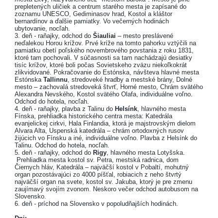
prepletených uličiek a centrum starého mesta je zapísané do
zoznamu UNESCO, Gediminasov hrad, Kostol a kláštor
bernardínov a ďalšie pamiatky. Vo večerných hodinách
ubytovanie, nocľah.
3. deň - raňajky, odchod do
Šiauliai
– mesto preslávené
neďalekou Horou krížov. Prvé kríže na tomto pahorku vztýčili na
pamiatku obetí poľského novembrového povstania z roku 1831,
ktoré tam pochovali. V súčasnosti sa tam nachádzajú desiatky
tisíc krížov, ktoré boli počas Sovietskeho zväzu niekoľkokrát
zlikvidované. Pokračovanie do Estónska, návšteva hlavné mesta
Estónska
Tallinnu
, stredoveké hradby a mestské brány, Dolné
mesto – zachovalá stredoveká štvrť, Horné mesto, Chrám svätého
Alexandra Nevského, Kostol svätého Olafa, individuálne voľno.
Odchod do hotela, nocľah.
4. deň - raňajky, plavba z Talinu do
Helsínk
, hlavného mesta
Fínska, prehliadka historického centra mesta: Katedrála
evanjelickej cirkvi, Hala Finlandia, ktorá je majstrovským dielom
Alvara Alta, Uspenská katedrála – chrám ortodoxných rusov
žijúcich vo Fínsku a iné, individuálne voľno. Plavba z Helsínk do
Talinu. Odchod do hotela, nocľah.
5. deň - raňajky, odchod do
Rigy
, hlavného mesta Lotyšska.
Prehliadka mesta kostol sv. Petra, mestská radnica, dom
Čiernych hláv, Katedrála – najväčší kostol v Pobaltí, mohutný
organ pozostávajúci zo 4000 píšťal, robiacich z neho štvrtý
najväčší organ na svete, kostol sv. Jakuba, ktorý je pre zmenu
zaujímavý svojím zvonom. Neskoro večer odchod autobusom na
Slovensko.
6. deň - príchod na Slovensko v popoludňajších hodinách.