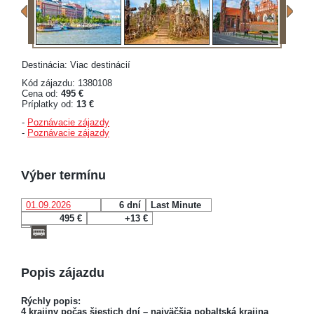
Destinácia: Viac destinácií
Kód zájazdu: 1380108
Cena od:
495 €
Príplatky od:
13 €
-
Poznávacie zájazdy
-
Poznávacie zájazdy
Výber termínu
01.09.2026
6 dní
Last Minute
495 €
+13 €
Popis zájazdu
Rýchly popis:
4 krajiny počas šiestich dní – najväčšia pobaltská krajina